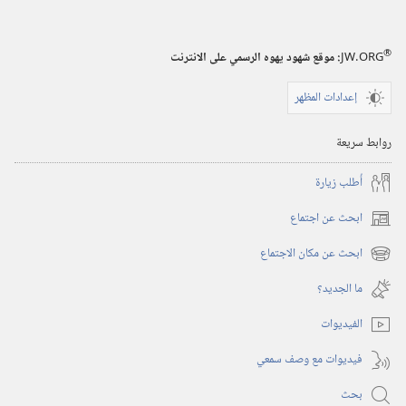
®
JW.ORG
:‏ موقع شهود يهوه الرسمي على الانترنت
إعدادات المظهر
روابط سريعة
أُطلب زيارة
ابحث عن اجتماع
(يفتح
نافذة
ابحث عن مكان الاجتماع
(يفتح
جديدة)
نافذة
ما الجديد؟‏
جديدة)
الفيديوات
فيديوات مع وصف سمعي
بحث