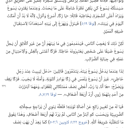
وَنَوَاحِيهَا.‏ فَلِأَنَّهُ قَصِيرُ ٱلْقَامَةِ،‏ يَرْكُضُ وَيَتَسَلَّقُ شَجَرَةَ جُمَّيْزٍ عَلَى ٱلطَّرِيقِ ٱلَّذِي
سَيَسْلُكُهُ يَسُوعُ كَيْ يُلْقِيَ نَظْرَةً شَامِلَةً عَلَى مَا يَحْدُثُ.‏ وَعِنْدَمَا يَقْتَرِبُ يَسُوعُ
وَيَرَاهُ أَعْلَى ٱلشَّجَرَةِ،‏ يُخَاطِبُهُ قَائِلًا:‏ «يَا زَكَّا،‏ أَسْرِعْ وَٱنْزِلْ،‏ لِأَنَّهُ لَا بُدَّ أَنْ أَمْكُثَ
ٱلْيَوْمَ فِي بَيْتِكَ».‏ (‏
لوقا ١٩:‏٥
‏)‏ فَيَنْزِلُ وَيَهْرَعُ إِلَى بَيْتِهِ ٱسْتِعْدَادًا لِٱسْتِقْبَالِ
ضَيْفِهِ ٱلْمُمَيَّزِ.‏
لٰكِنَّ ذٰلِكَ لَا يُعْجِبُ ٱلنَّاسَ،‏ فَيُدَمْدِمُونَ فِي مَا بَيْنَهُمْ أَنَّ مِنْ غَيْرِ ٱللَّائِقِ أَنْ يَحِلَّ
يَسُوعُ ضَيْفًا عَلَى شَخْصٍ يَعْتَبِرُونَهُ خَاطِئًا.‏ فَزَكَّا ٱغْتَنَى بِٱلْغِشِّ وَٱلِٱحْتِيَالِ مِنْ
عَمَلِهِ فِي جِبَايَةِ ٱلضَّرَائِبِ.‏
لِذَا عِنْدَمَا يَدْخُلُ يَسُوعُ بَيْتَهُ،‏ يَتَذَمَّرُونَ قَائِلِينَ:‏ «دَخَلَ لِيَبِيتَ عِنْدَ رَجُلٍ
خَاطِئٍ».‏ غَيْرَ أَنَّ يَسُوعَ يَلْمُسُ فِي زَكَّا بَوَادِرَ ٱلتَّوْبَةِ،‏ وَأَمَلُهُ لَا يَخِيبُ.‏ فَزَكَّا يَقِفُ
وَيُصَرِّحُ:‏ «هَا أَنَا،‏
يَا رَبُّ،‏ أُعْطِي نِصْفَ مُمْتَلَكَاتِي لِلْفُقَرَاءِ،‏ وَمَهْمَا ٱبْتَزَزْتُ
مِنْ أَحَدٍ بِتُهْمَةِ زُورٍ،‏ أَرُدَّ أَرْبَعَةَ أَضْعَافٍ».‏ —‏
لوقا ١٩:‏​٧،‏ ٨
‏.‏
فَيَا لَهُ مِنْ تَعْبِيرٍ رَائِعٍ عَنْ أَصَالَةِ تَوْبَتِهِ!‏ فَلَعَلَّهُ يَنْوِي أَنْ يُرَاجِعَ سِجِلَّاتِهِ
ٱلضَّرِيبِيَّةَ وَيَحْسُبَ كَمِ ٱبْتَزَّ مِنَ ٱلنَّاسِ،‏ ثُمَّ يَرُدَّ لَهُمْ أَرْبَعَةَ أَضْعَافٍ.‏ وَهٰذَا يَفُوقُ
مَا تَتَطَلَّبُهُ شَرِيعَةُ ٱللّٰهِ.‏ (‏
خروج ٢٢:‏١؛‏
لاويين ٦:‏​٢-‏٥
‏)‏ كَمَا يَعِدُ أَنْ يَهَبَ نِصْفَ