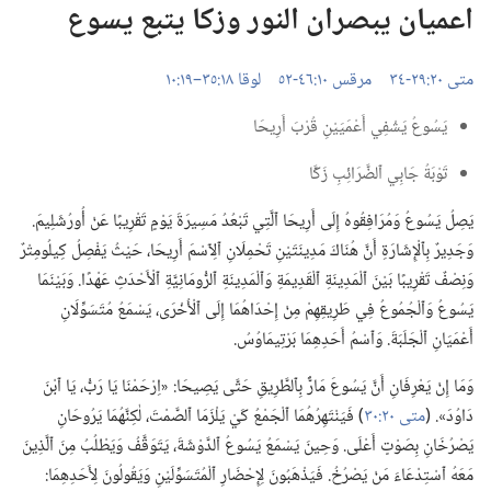
اعميان يبصران النور وزكا يتبع يسوع
متى ٢٠:‏​٢٩-‏٣٤
مرقس ١٠:‏​٤٦-‏٥٢
لوقا ١٨:‏٣٥–‏١٩:‏١٠
يَسُوعُ يَشْفِي أَعْمَيَيْنِ قُرْبَ أَرِيحَا
تَوْبَةُ جَابِي ٱلضَّرَائِبِ زَكَّا
يَصِلُ يَسُوعُ وَمُرَافِقُوهُ إِلَى أَرِيحَا ٱلَّتِي تَبْعُدُ مَسِيرَةَ يَوْمٍ تَقْرِيبًا عَنْ أُورُشَلِيمَ.‏
وَجَدِيرٌ بِٱلْإِشَارَةِ أَنَّ هُنَاكَ مَدِينَتَيْنِ تَحْمِلَانِ ٱلِٱسْمَ أَرِيحَا،‏ حَيْثُ يَفْصِلُ كِيلُومِتْرٌ
وَنِصْفٌ تَقْرِيبًا بَيْنَ ٱلْمَدِينَةِ ٱلْقَدِيمَةِ وَٱلْمَدِينَةِ ٱلرُّومَانِيَّةِ ٱلْأَحْدَثِ عَهْدًا.‏ وَبَيْنَمَا
يَسُوعُ وَٱلْجُمُوعُ فِي طَرِيقِهِمْ مِنْ إِحْدَاهُمَا إِلَى ٱلْأُخْرَى،‏ يَسْمَعُ مُتَسَوِّلَانِ
أَعْمَيَانِ ٱلْجَلَبَةَ.‏ وَٱسْمُ أَحَدِهِمَا بَرْتِيمَاوُسُ.‏
وَمَا إِنْ يَعْرِفَانِ أَنَّ يَسُوعَ مَارٌّ بِٱلطَّرِيقِ حَتَّى يَصِيحَا:‏ «اِرْحَمْنَا يَا رَبُّ،‏ يَا ٱبْنَ
دَاوُدَ».‏ (‏
متى ٢٠:‏٣٠
‏)‏ فَيَنْتَهِرُهُمَا ٱلْجَمْعُ كَيْ يَلْزَمَا ٱلصَّمْتَ،‏ لٰكِنَّهُمَا يَرُوحَانِ
يَصْرُخَانِ بِصَوْتٍ أَعْلَى.‏ وَحِينَ يَسْمَعُ يَسُوعُ ٱلدَّوْشَةَ،‏ يَتَوَقَّفُ وَيَطْلُبُ مِنَ ٱلَّذِينَ
مَعَهُ ٱسْتِدْعَاءَ مَنْ يَصْرُخُ.‏ فَيَذْهَبُونَ لِإِحْضَارِ ٱلْمُتَسَوِّلَيْنِ وَيَقُولُونَ لِأَحَدِهِمَا:‏