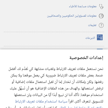
معلومات مساعِدة للأطباء
معلومات للمسؤولين الحكوميين والصحافيين
تعليمات
التبرعات
(يفتح
نافذة
جديدة)
مكتبة برج المراقبة الالكترونية
™
(يفتح
إعدادات الخصوصية
نافذة
JW Hub
جديدة)
(يفتح
نحن نستعمل ملفات تعريف الارتباط وتقنيات مشابهة كي نُقدِّم لك أفضل
نافذة
®
خدمة. بعض ملفات تعريف الارتباط ضرورية كي يعمل موقعنا ولا يمكن
تطبيق
JW Library
جديدة)
رفضها. ولكن بإمكانك أن تختار إما أن تقبل استعمال ملفات إضافية أو
مكتبة برج المراقبة
ترفض استعمالها. والهدف من هذه الملفات الإضافية هو أن نُسهِّل عليك
استخدام موقعنا. تأكَّد أننا لن نبيع أبدًا أيًّا من البيانات ولن نستعملها
للتسويق. لتعرف أكثر، اقرأ
سياسة استخدام ملفات تعريف الارتباط