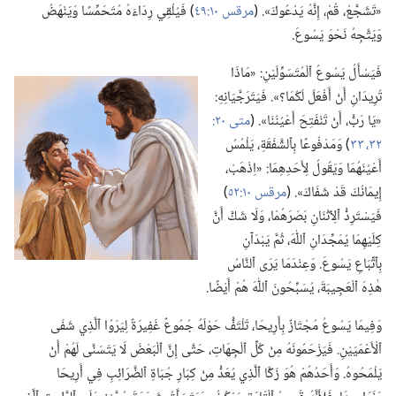
«تَشَجَّعْ،‏ قُمْ،‏ إِنَّهُ يَدْعُوكَ».‏ (‏
مرقس ١٠:‏٤٩
‏)‏ فَيُلْقِي رِدَاءَهُ مُتَحَمِّسًا وَيَنْهَضُ
وَيَتَّجِهُ نَحْوَ يَسُوعَ.‏
فَيَسْأَلُ يَسُوعُ ٱلْمُتَسَوِّلَيْنِ:‏ «مَاذَا
تُرِيدَانِ أَنْ أَفْعَلَ لَكُمَا؟‏».‏ فَيَتَرَجَّيَانِهِ:‏
«يَا رَبُّ،‏ أَنْ تَنْفَتِحَ أَعْيُنُنَا».‏ (‏
٣٢،‏ ٣٣
‏)‏ وَمَدْفُوعًا بِٱلشَّفَقَةِ،‏ يَلْمُسُ
أَعْيُنَهُمَا وَيَقُولُ لِأَحَدِهِمَا:‏ «اِذْهَبْ،‏
إِيمَانُكَ قَدْ شَفَاكَ».‏ (‏
مرقس ١٠:‏٥٢
‏)‏
فَيَسْتَرِدُّ ٱلِٱثْنَانِ بَصَرَهُمْا،‏ وَلَا شَكَّ أَنَّ
كِلَيْهِمَا يُمَجِّدَانِ ٱللّٰهَ،‏ ثُمَّ يَبْدَآنِ
بِٱتِّبَاعِ يَسُوعَ.‏ وَعِنْدَمَا يَرَى ٱلنَّاسُ
هٰذِهَ ٱلْعَجِيبَةَ،‏ يُسَبِّحُونَ ٱللّٰهَ هُمْ أَيْضًا.‏
وَفِيمَا يَسُوعُ مُجْتَازٌ بِأَرِيحَا،‏ تَلْتَفُّ حَوْلَهُ جُمُوعٌ غَفِيرَةٌ لِيَرَوُا ٱلَّذِي شَفَى
ٱلْأَعْمَيَيْنِ.‏ فَيَزْحَمُونَهُ مِنْ كُلِّ ٱلْجِهَاتِ،‏ حَتَّى إِنَّ ٱلْبَعْضَ لَا يَتَسَنَّى لَهُمْ أَنْ
يَلْمَحُوهُ.‏ وَأَحَدُهُمْ هُوَ زَكَّا ٱلَّذِي يُعَدُّ مِنْ كِبَارِ جُبَاةِ ٱلضَّرَائِبِ فِي أَرِيحَا