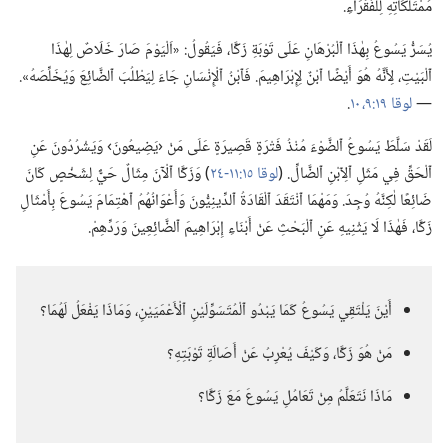
مُمْتَلَكَاتِهِ لِلْفُقَرَاءِ.‏
يُسَرُّ يَسُوعُ بِهٰذَا ٱلْبُرْهَانِ عَلَى تَوْبَةِ زَكَّا،‏ فَيَقُولُ:‏ «اَلْيَوْمَ صَارَ خَلَاصٌ لِهٰذَا
ٱلْبَيْتِ،‏ لِأَنَّهُ هُوَ أَيْضًا ٱبْنٌ لِإِبْرَاهِيمَ.‏ فَٱبْنُ ٱلْإِنْسَانِ جَاءَ لِيَطْلُبَ ٱلضَّائِعَ وَيُخَلِّصَهُ».‏
—‏
لوقا ١٩:‏​٩،‏ ١٠
‏.‏
لَقَدْ سَلَّطَ يَسُوعُ ٱلضَّوْءَ مُنْذُ فَتْرَةٍ قَصِيرَةٍ عَلَى مَنْ ‹يَضِيعُونَ› وَيَشْرُدُونَ عَنِ
ٱلْحَقِّ فِي مَثَلِ ٱلِٱبْنِ ٱلضَّالِّ.‏ (‏
لوقا ١٥:‏​١١-‏٢٤
‏)‏ وَزَكَّا ٱلْآنَ مِثَالٌ حَيٌّ لِشَخْصٍ كَانَ
ضَائِعًا لٰكِنَّهُ وُجِدَ.‏ وَمَهْمَا ٱنْتَقَدَ ٱلْقَادَةُ ٱلدِّينِيُّونَ وَأَعْوَانُهُمُ ٱهْتِمَامَ يَسُوعَ بِأَمْثَالِ
زَكَّا،‏ فَهٰذَا لَا يَثْنِيهِ عَنِ ٱلْبَحْثِ عَنْ أَبْنَاءِ إِبْرَاهِيمَ ٱلضَّائِعِينَ وَرَدِّهِمْ.‏
أَيْنَ يَلْتَقِي يَسُوعُ كَمَا يَبْدُو ٱلْمُتَسَوِّلَيْنِ ٱلْأَعْمَيَيْنِ،‏ وَمَاذَا يَفْعَلُ لَهُمَا؟‏
مَنْ هُوَ زَكَّا،‏ وَكَيْفَ يُعْرِبُ عَنْ أَصَالَةِ تَوْبَتِهِ؟‏
مَاذَا نَتَعَلَّمُ مِنْ تَعَامُلِ يَسُوعَ مَعَ زَكَّا؟‏