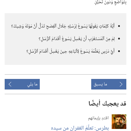
بِتَوَاضُعٍ وَدُونَ تَحَيُّزٍ.‏
أَيَّةُ كَلِمَاتٍ يَقُولُهَا يَسُوعُ لِرُسُلِهِ خِلَالَ ٱلْفِصْحِ تَدُلُّ أَنَّ مَوْتَهُ وَشِيكٌ؟‏
لِمَ مِنَ ٱلْمُسْتَغْرَبِ أَنْ يَغْسِلَ يَسُوعُ أَقْدَامَ ٱلرُّسُلِ؟‏
أَيُّ دَرْسٍ يُعَلِّمُهُ يَسُوعُ لِأَتْبَاعِهِ حِينَ يَغْسِلُ أَقْدَامَ ٱلرُّسُلِ؟‏
ما يسبق
ما يلي
قد يعجبك أيضًا
اقتدِ بإيمانهم
بطرس:‏ تعلّمَ الغفران من سيده