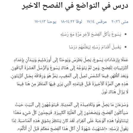
درس في التواضع في الفصح الاخير
متى ٢٦:‏٢٠
مرقس ١٤:‏١٧
لوقا ٢٢:‏​١٤-‏١٨
يوحنا ١٣:‏​١-‏١٧
يَسُوعُ يَأْكُلُ ٱلْفِصْحَ لآِخِرِ مَرَّةٍ مَعَ رُسُلِهِ
يَغْسِلُ أَقْدَامَ رُسُلِهِ لِيُعَلِّمَهُمْ دَرْسًا
عَمَلًا بِإِرْشَادَاتِ يَسُوعَ،‏ يَصِلُ بُطْرُسُ وَيُوحَنَّا إِلَى أُورُشَلِيمَ وَيَبْدَآنِ بِإِعْدَادِ
ٱلتَّرْتِيبَاتِ لِلْفِصْحِ.‏ وَمِنْ ثُمَّ يَتَوَجَّهُ إِلَى هُنَاكَ يَسُوعُ وَٱلرُّسُلُ ٱلْعَشَرَةُ ٱلْبَاقُونَ.‏
وَبَعْدَ ٱلظُّهْرِ،‏ فِيمَا ٱلشَّمْسُ تَمِيلُ إِلَى ٱلْمَغِيبِ،‏ يَمُرُّ هُوَ وَرِفَاقُهُ بِجَبَلِ ٱلزَّيْتُونِ.‏
هٰذِهِ هِيَ ٱلْمَرَّةُ ٱلْأَخِيرَةُ قَبْلَ قِيَامَتِهِ ٱلَّتِي يَرَى فِيهَا ٱلْمَنْظَرَ مِنْ هُنَا فِيمَا
لَا يَزَالُ هُنَاكَ نُورٌ.‏
وَسُرْعَانَ مَا يَصِلُ هُوَ وَتَلَامِيذُهُ إِلَى ٱلْمَدِينَةِ.‏ فَيَتَوَجَّهُونَ إِلَى ٱلْبَيْتِ حَيْثُ
سَيَأْكُلُونَ ٱلْفِصْحَ،‏ وَيَصْعَدُونَ إِلَى ٱلْعُلِّيَّةِ ٱلْكَبِيرَةِ.‏ فَيَجِدُونَ كُلَّ شَيْءٍ مُعَدًّا
لِيَتَنَاوَلُوا هٰذِهِ ٱلْوَجْبَةَ عَلَى ٱنْفِرَادٍ.‏ لَقَدْ كَانَ يَنْتَظِرُ بِشَوْقٍ هٰذِهِ ٱلْمُنَاسَبَةَ.‏ لِذَا
يَقُولُ لِرُسُلِهِ:‏ «اِشْتَهَيْتُ شَهْوَةً أَنْ آكُلَ هٰذَا ٱلْفِصْحَ مَعَكُمْ قَبْلَ أَنْ أَتَأَلَّمَ».‏