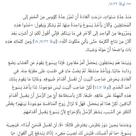
—‏
لوقا ٢٢:‏١٥
‏.‏
مُنْذُ عِدَّةِ سَنَوَاتٍ،‏ دَرَجَتِ ٱلْعَادَةُ أَنْ تُمَرَّرَ عِدَّةُ كُؤُوسٍ مِنَ ٱلْخَمْرِ إِلَى
ٱلْمُحْتَفِلِينَ.‏ وَٱلْآنَ يَأْخُذُ يَسُوعُ وَاحِدَةً مِنْهَا،‏ ثُمَّ يَشْكُرُ وَيَقُولُ:‏ «خُذُوا هٰذِهِ
وَمَرِّرُوهَا مِنَ ٱلْوَاحِدِ إِلَى ٱلْآخَرِ فِي مَا بَيْنَكُمْ.‏ فَإِنِّي أَقُولُ لَكُمْ:‏ لَنْ أَشْرَبَ بَعْدَ
ٱلْآنَ مِنْ نِتَاجِ ٱلْكَرْمَةِ حَتَّى يَأْتِيَ مَلَكُوتُ ٱللّٰهِ».‏ (‏
لوقا ٢٢:‏​١٧،‏ ١٨
‏)‏ وَمِنْ كَلِمَاتِهِ هٰذِهِ
بَاتَ وَاضِحًا أَنَّ مَوْتَهُ وَشِيكٌ.‏
وَبَيْنَمَا هُمْ يَحْتَفِلُونَ،‏ يَحْصُلُ أَمْرٌ مُفَاجِئٌ.‏ فَإِذَا بِيَسُوعَ يَقُومُ عَنِ ٱلْعَشَاءِ،‏ يَضَعُ
رِدَاءَهُ جَانِبًا،‏ وَيَأْخُذُ مِنْشَفَةً.‏ ثُمَّ يَصُبُّ مَاءً فِي طَسْتٍ عَلَى مَقْرُبَةٍ مِنْهُ.‏ فِي
ٱلْعَادَةِ،‏ يَحْرِصُ صَاحِبُ ٱلْبَيْتِ أَنْ تُغْسَلَ أَقْدَامُ ضُيُوفِهِ.‏ وَغَالِبًا مَا يَقُومُ بِذٰلِكَ
أَحَدُ ٱلْخَدَمِ.‏ (‏
لوقا ٧:‏٤٤
‏)‏ لٰكِنَّ صَاحِبَ ٱلْبَيْتِ لَيْسَ مَوْجُودًا.‏ لِذَا يَأْخُذُ يَسُوعُ
هٰذِهِ ٱلْمُهِمَّةَ عَلَى عَاتِقِهِ.‏ طَبْعًا،‏ كَانَ بِٱسْتِطَاعَةِ أَيٍّ مِنَ ٱلرُّسُلِ أَنْ يَغْسِلَ أَقْدَامَ
ٱلْبَاقِينَ.‏ لٰكِنَّ هٰذَا لَمْ يَحْصُلْ.‏ فَهَلْ لَا تَزَالُ رُوحُ ٱلْمُنَافَسَةِ مَوْجُودَةً بَيْنَهُمْ؟‏ بِغَضِّ
ٱلنَّظَرِ عَنِ ٱلسَّبَبِ،‏ يَشْعُرُ ٱلرُّسُلُ بِٱلْإِحْرَاجِ لِأَنَّ يَسُوعَ يَغْسِلُ أَقْدَامَهُمْ.‏
وَعِنْدَمَا يَحِينُ دَوْرُ بُطْرُسَ،‏ يَعْتَرِضُ قَائِلًا:‏ «لَا،‏ لَنْ تَغْسِلَ قَدَمَيَّ أَبَدًا!‏».‏ فَيُجِيبُهُ
يَسُوعُ:‏ «مَا لَمْ أَغْسِلْكَ،‏ فَلَيْسَ لَكَ نَصِيبٌ مَعِي».‏ إِذَّاكَ يَنْدَفِعُ إِلَى ٱلْقَوْلِ:‏ «يَا