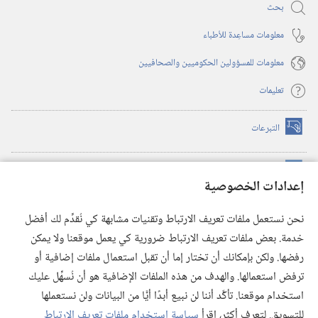
بحث
معلومات مساعِدة للأطباء
معلومات للمسؤولين الحكوميين والصحافيين
تعليمات
التبرعات
(يفتح
نافذة
جديدة)
مكتبة برج المراقبة الالكترونية
™
(يفتح
إعدادات الخصوصية
نافذة
JW Hub
جديدة)
(يفتح
نحن نستعمل ملفات تعريف الارتباط وتقنيات مشابهة كي نُقدِّم لك أفضل
نافذة
®
خدمة. بعض ملفات تعريف الارتباط ضرورية كي يعمل موقعنا ولا يمكن
تطبيق
JW Library
جديدة)
رفضها. ولكن بإمكانك أن تختار إما أن تقبل استعمال ملفات إضافية أو
مكتبة برج المراقبة
ترفض استعمالها. والهدف من هذه الملفات الإضافية هو أن نُسهِّل عليك
استخدام موقعنا. تأكَّد أننا لن نبيع أبدًا أيًّا من البيانات ولن نستعملها
للتسويق. لتعرف أكثر، اقرأ
سياسة استخدام ملفات تعريف الارتباط