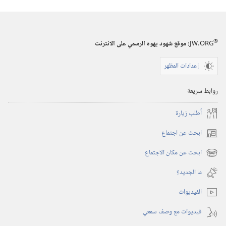
والحياة
®
JW.ORG
:‏ موقع شهود يهوه الرسمي على الانترنت
إعدادات المظهر
روابط سريعة
أُطلب زيارة
ابحث عن اجتماع
(يفتح
نافذة
ابحث عن مكان الاجتماع
(يفتح
جديدة)
نافذة
ما الجديد؟‏
جديدة)
الفيديوات
فيديوات مع وصف سمعي