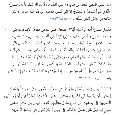
رَبُّ،‏ لَيْسَ قَدَمَيَّ فَقَطْ،‏ بَلْ يَدَيَّ وَرَأْسِي أَيْضًا».‏ وَلَا بُدَّ أَنَّهُ يَتَفَاجَأُ بِرَدِّ يَسُوعَ:‏
«اَلَّذِي قَدِ ٱسْتَحَمَّ لَا يَحْتَاجُ إِلَّا إِلَى غَسْلِ قَدَمَيْهِ،‏ بَلْ هُوَ كُلُّهُ طَاهِرٌ.‏ وَأَنْتُمْ
طَاهِرُونَ،‏ وَلٰكِنْ لَيْسَ كُلُّكُمْ».‏ —‏
يوحنا ١٣:‏​٨-‏١٠
‏.‏
يَغْسِلُ يَسُوعُ أَقْدَامَ رُسُلِهِ ٱلِـ‍ ١٢ جَمِيعًا،‏ حَتَّى قَدَمَيْ
يَهُوذَا ٱلْإِسْخَرْيُوطِيِّ.‏
وَبَعْدَمَا يَنْتَهِي وَيَلْبَسُ رِدَاءَهُ،‏ يَتَّكِئُ ثَانِيَةً إِلَى ٱلْمَائِدَةِ وَيَسْأَلُ:‏ «أَتَعْرِفُونَ مَا
فَعَلْتُ لَكُمْ؟‏ أَنْتُمْ تَدْعُونَنِي:‏ ‹يَا مُعَلِّمُ›،‏ وَ ‹يَا رَبُّ›،‏ وَبِٱلصَّوَابِ تَتَكَلَّمُونَ،‏ لِأَنِّي
كَذٰلِكَ.‏ فَإِنْ كُنْتُ،‏ وَأَنَا ٱلرَّبُّ وَٱلْمُعَلِّمُ،‏ قَدْ غَسَلْتُ أَقْدَامَكُمْ،‏ يَجِبُ عَلَيْكُمْ أَنْتُمْ
أَيْضًا أَنْ يَغْسِلَ بَعْضُكُمْ أَقْدَامَ بَعْضٍ.‏ فَإِنِّي وَضَعْتُ لَكُمْ نَمُوذَجًا،‏ حَتَّى كَمَا
فَعَلْتُ لَكُمْ تَفْعَلُونَ أَنْتُمْ أَيْضًا.‏ اَلْحَقَّ ٱلْحَقَّ أَقُولُ لَكُمْ:‏ لَيْسَ عَبْدٌ أَعْظَمَ مِنْ
سَيِّدِهِ،‏ وَلَا مُرْسَلٌ أَعْظَمَ مِنْ مُرْسِلِهِ.‏ إِذَا عَرَفْتُمْ هٰذَا،‏ فَسُعَدَاءُ أَنْتُمْ إِنْ عَمِلْتُمْ
بِهِ».‏ —‏
يوحنا ١٣:‏​١٢-‏١٧
‏.‏
لَقَدْ عَلَّمَ يَسُوعُ تَلَامِيذَهُ دَرْسًا رَائِعًا فِي خِدْمَةِ ٱلْآخَرِينَ بِتَوَاضُعٍ.‏ فَأَتْبَاعُهُ لَا
يَسْعَوْنَ أَنْ يَكُونُوا فِي ٱلطَّلِيعَةِ،‏ مُعْطِينَ أَهَمِّيَّةً لِأَنْفُسِهِمْ وَمُتَوَقِّعِينَ أَنْ يَخْدِمَهُمُ
ٱلْآخَرُونَ.‏ بَلْ يَسْعَوْنَ إِلَى ٱتِّبَاعِ مِثَالِ مُعَلِّمِهِمْ.‏ كَيْفَ؟‏ لَيْسَ مِنْ خِلَالِ طَقْسٍ
دِينِيٍّ يَشْتَمِلُ عَلَى غَسْلِ ٱلْأَقْدَامِ،‏ بَلْ حِينَ لَا يَتَرَدَّدُونَ فِي خِدْمَةِ ٱلْآخَرِينَ