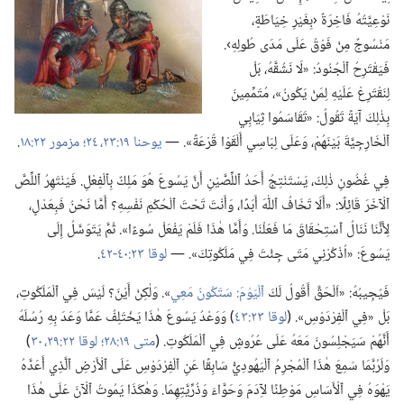
نَوْعِيَّتُهُ فَاخِرَةٌ ‹بِغَيْرِ خِيَاطَةٍ،‏
مَنْسُوجٌ مِنْ فَوْقُ عَلَى مَدَى طُولِهِ›.‏
فَيَقْتَرِحُ ٱلْجُنُودُ:‏ «لَا نَشُقَّهُ،‏ بَلْ
لِنَقْتَرِعْ عَلَيْهِ لِمَنْ يَكُونُ»،‏
مُتَمِّمِينَ
بِذٰلِكَ آيَةً
تَقُولُ:‏ «تَقَاسَمُوا ثِيَابِي
ٱلْخَارِجِيَّةَ بَيْنَهُمْ،‏ وَعَلَى لِبَاسِي أَلْقَوْا قُرْعَةً».‏ —‏
يوحنا ١٩:‏​٢٣،‏ ٢٤؛‏
مزمور ٢٢:‏١٨
‏.‏
فِي غُضُونِ ذٰلِكَ،‏ يَسْتَنْتِجُ أَحَدُ ٱللِّصَّيْنِ أَنَّ يَسُوعَ هُوَ مَلِكٌ بِٱلْفِعْلِ.‏ فَيَنْتَهِرُ ٱللِّصَّ
ٱلْآخَرَ قَائِلًا:‏ «أَلَا تَخَافُ ٱللّٰهَ أَبَدًا،‏ وَأَنْتَ تَحْتَ ٱلْحُكْمِ نَفْسِهِ؟‏ أَمَّا نَحْنُ فَبِعَدْلٍ،‏
لِأَنَّنَا نَنَالُ ٱسْتِحْقَاقَ مَا فَعَلْنَا.‏ وَأَمَّا هٰذَا فَلَمْ يَفْعَلْ سُوءًا».‏ ثُمَّ يَتَوَسَّلُ إِلَى
يَسُوعَ:‏ «اُذْكُرْنِي مَتَى جِئْتَ فِي مَلَكُوتِكَ».‏ —‏
لوقا ٢٣:‏​٤٠-‏٤٢
‏.‏
فَيُجِيبُهُ:‏ «اَلْحَقَّ أَقُولُ لَكَ
ٱلْيَوْمَ:‏ سَتَكُونُ مَعِي
‏».‏ وَلٰكِنْ أَيْنَ؟‏ لَيْسَ فِي ٱلْمَلَكُوتِ،‏
بَلْ «فِي ٱلْفِرْدَوْسِ».‏ (‏
لوقا ٢٣:‏٤٣
‏)‏ وَوَعْدُ يَسُوعَ هٰذَا يَخْتَلِفُ عَمَّا وَعَدَ بِهِ رُسُلَهُ
أَنَّهُمْ سَيَجْلِسُونَ مَعَهُ عَلَى عُرُوشٍ فِي ٱلْمَلَكُوتِ.‏ (‏
متى ١٩:‏٢٨؛‏
لوقا ٢٢:‏​٢٩،‏ ٣٠
‏)‏
وَلَرُبَّمَا سَمِعَ هٰذَا ٱلْمُجْرِمُ ٱلْيَهُودِيُّ سَابِقًا عَنِ ٱلْفِرْدَوْسِ عَلَى ٱلْأَرْضِ ٱلَّذِي أَعَدَّهُ
يَهْوَهُ فِي ٱلْأَسَاسِ مَوْطِنًا لآِدَمَ وَحَوَّاءَ وَذُرِّيَّتِهِمَا.‏ وَهٰكَذَا يَمُوتُ ٱلْآنَ عَلَى هٰذَا