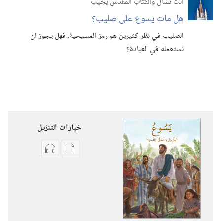
انت تسأل والكتاب المقدس يجيب
هل مات يسوع على صليب؟‏
الصليب في نظر كثيرين هو رمز المسيحية.‏ فهل يجوز ان
نستعمله في العبادة؟‏
خيارات التنزيل
خيارات
خيارات
تنزيل
تنزيل
الاصدارات
التسجيلات
يسوع:‏
السمعية
الطريق
يسوع:‏