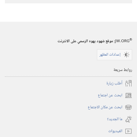
والحق
الطريق
والحياة
والحق
والحياة
®
JW.ORG
:‏ موقع شهود يهوه الرسمي على الانترنت
إعدادات المظهر
روابط سريعة
أُطلب زيارة
ابحث عن اجتماع
(يفتح
نافذة
ابحث عن مكان الاجتماع
(يفتح
جديدة)
نافذة
ما الجديد؟‏
جديدة)
الفيديوات