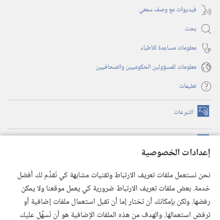
فيديوات مع وصف سمعي
بحث
معلومات مساعِدة للأطباء
معلومات للمسؤولين الحكوميين والصحافيين
تعليمات
التبرعات
(يفتح
نافذة
جديدة)
مكتبة برج المراقبة الالكترونية
™
(يفتح
إعدادات الخصوصية
نافذة
JW Hub
جديدة)
(يفتح
نحن نستعمل ملفات تعريف الارتباط وتقنيات مشابهة كي نُقدِّم لك أفضل
نافذة
®
خدمة. بعض ملفات تعريف الارتباط ضرورية كي يعمل موقعنا ولا يمكن
تطبيق
JW Library
جديدة)
رفضها. ولكن بإمكانك أن تختار إما أن تقبل استعمال ملفات إضافية أو
مكتبة برج المراقبة
ترفض استعمالها. والهدف من هذه الملفات الإضافية هو أن نُسهِّل عليك