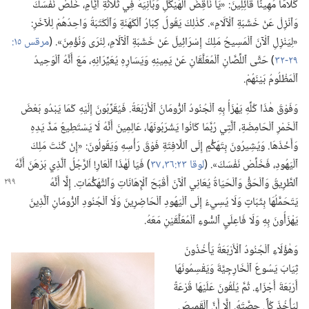
كَلَامًا مُهِينًا قَائِلِينَ:‏ «يَا نَاقِضَ ٱلْهَيْكَلِ وَبَانِيَهُ فِي ثَلَاثَةِ أَيَّامٍ،‏ خَلِّصْ نَفْسَكَ
وَٱنْزِلْ عَنْ خَشَبَةِ ٱلْآلَامِ».‏ كَذٰلِكَ يَقُولُ كِبَارُ ٱلْكَهَنَةِ وَٱلْكَتَبَةُ وَاحِدُهُمْ لِلْآخَرِ:‏
«لِيَنْزِلِ ٱلْآنَ ٱلْمَسِيحُ مَلِكُ إِسْرَائِيلَ عَنْ خَشَبَةِ ٱلْآلَامِ،‏ لِنَرَى وَنُؤْمِنَ».‏ (‏
٢٩-‏٣٢
‏)‏ حَتَّى ٱللِّصَّانِ ٱلْمُعَلَّقَانِ عَنْ يَمِينِهِ وَيَسَارِهِ يُعَيِّرَانِهِ،‏ مَعَ أَنَّهُ ٱلْوَحِيدُ
ٱلْمَظْلُومُ بَيْنَهُمْ.‏
وَفَوْقَ هٰذَا كُلِّهِ يَهْزَأُ بِهِ ٱلْجُنُودُ ٱلرُّومَانُ ٱلْأَرْبَعَةُ.‏ فَيُقَرِّبُونَ إِلَيْهِ كَمَا يَبْدُو بَعْضَ
ٱلْخَمْرِ ٱلْحَامِضَةِ،‏ ٱلَّتِي رُبَّمَا كَانُوا يَشْرَبُونَهَا،‏ عَالِمِينَ أَنَّهُ لَا يَسْتَطِيعُ مَدَّ يَدِهِ
وَأَخْذَهَا.‏ وَيُشِيرُونَ بِتَهَكُّمٍ إِلَى ٱللَّافِتَةِ فَوْقَ رَأْسِهِ وَيَقُولُونَ:‏ «إِنْ كُنْتَ مَلِكَ
ٱلْيَهُودِ،‏ فَخَلِّصْ نَفْسَكَ».‏ (‏
لوقا ٢٣:‏​٣٦،‏ ٣٧
‏)‏ فَيَا لَهٰذَا ٱلْعَارِ!‏ اَلرَّجُلُ ٱلَّذِي بَرْهَنَ أَنَّهُ
ٱلطَّرِيقُ وَٱلْحَقُّ وَٱلْحَيَاةُ يُعَانِي ٱلْآنَ أَقْبَحَ ٱلْإِهَانَاتِ وَٱلتَّهَكُّمَاتِ.‏ إِلَّا أَنَّهُ
يَتَحَمَّلُهَا بِثَبَاتٍ وَلَا يُسِيءُ إِلَى ٱلْيَهُودِ ٱلْحَاضِرِينَ وَلَا ٱلْجُنُودِ ٱلرُّومَانِ ٱلَّذِينَ
يَهْزَأُونَ بِهِ وَلَا فَاعِلَيِ ٱلسُّوءِ ٱلْمُعَلَّقَيْنِ مَعَهُ.‏
وَهٰؤُلَاءِ ٱلْجُنُودُ ٱلْأَرْبَعَةُ يَأْخُذُونَ
ثِيَابَ يَسُوعَ ٱلْخَارِجِيَّةَ وَيَقْسِمُونَهَا
أَرْبَعَةَ أَجْزَاءٍ.‏ ثُمَّ يُلْقُونَ عَلَيْهَا قُرْعَةً
لِيَأْخُذَ كُلٌّ حِصَّتَهُ.‏ إِلَّا أَنَّ ٱلْقَمِيصَ