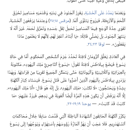
فَيَبْقَى بِكَامِلِ وَعْيِهِ أَمِينًا حَتَّى ٱلْمَوْتِ.‏
وَبَعْدَمَا
يُمَدَّدُ عَلَى ٱلْخَشَبَةِ
‏،‏ يَغْرِزُ ٱلْجُنُودُ فِي يَدَيْهِ وَقَدَمَيْهِ مَسَامِيرَ تَخْرُقُ
ٱللَّحْمَ وَٱلْأَرْبِطَةَ،‏ فَيَرُوحُ يَتَلَوَّى أَلَمًا.‏ (‏
مرقس ١٥:‏٢٥
‏)‏ وَعِنْدَمَا يَرْفَعُونَ ٱلْخَشَبَةَ،‏
تَقْوَى حِدَّةُ ٱلْوَجَعِ فِيمَا ٱلْمَسَامِيرُ تَحْمِلُ ثِقْلَ جَسَدِهِ وَتُمَزِّقُ لَحْمَهُ.‏ غَيْرَ أَنَّهُ لَا
يَنْتَهِرُ ٱلْجُنُودَ،‏ بَلْ يُصَلِّي قَائِلًا:‏ «يَا أَبَتَاهُ،‏ ٱغْفِرْ لَهُمْ،‏ لِأَنَّهُمْ لَا يَعْلَمُونَ مَاذَا
يَفْعَلُونَ».‏ —‏
لوقا ٢٣:‏٣٤
‏.‏
فِي ٱلْعَادَةِ،‏ يُعَلِّقُ ٱلرُّومَانُ لَافِتَةً تُحَدِّدُ جُرْمَ ٱلشَّخْصِ ٱلْمَحْكُومِ.‏ أَمَّا فِي حَالَةِ
يَسُوعَ فَيَضَعُ بِيلَاطُسُ لَافِتَةً تَقُولُ:‏ «يَسُوعُ ٱلنَّاصِرِيُّ مَلِكُ ٱلْيَهُودِ»،‏ مَكْتُوبَةً
بِٱلْعِبْرَانِيَّةِ وَٱللَّاتِينِيَّةِ وَٱلْيُونَانِيَّةِ حَتَّى يَتَمَكَّنَ ٱلْجَمِيعُ تَقْرِيبًا مِنْ قِرَاءَتِهَا.‏ وَبِهٰذَا
يَزْدَرِي بِيلَاطُسُ بِٱلْيَهُودِ ٱلَّذِينَ أَصَرُّوا عَلَى قَتْلِ يَسُوعَ.‏ فَيَسْتَاءُ كِبَارُ ٱلْكَهَنَةِ
بِشِدَّةٍ وَيَحْتَجُّونَ:‏ «لَا تَكْتُبْ:‏ ‹مَلِكُ ٱلْيَهُودِ›،‏ بَلْ إِنَّهُ هُوَ قَالَ:‏ ‹أَنَا مَلِكُ ٱلْيَهُودِ›».‏
إِلَّا أَنَّهُ يَرْفُضُ أَنْ يَكُونَ هٰذِهِ ٱلْمَرَّةَ أَيْضًا أُلْعُوبَةً فِي يَدِهِمْ،‏ فَيَرُدُّ عَلَيْهِمْ:‏ «مَا
كَتَبْتُ قَدْ كَتَبْتُ».‏ —‏
يوحنا ١٩:‏​١٩-‏٢٢
‏.‏
يُكَرِّرُ ٱلْكَهَنَةُ ٱلْحَانِقُونَ ٱلشَّهَادَةَ ٱلْبَاطِلَةَ ٱلَّتِي قُدِّمَتْ سَابِقًا خِلَالَ مُحَاكَمَاتِ
ٱلسَّنْهَدْرِيمِ.‏ فَلَا عَجَبَ أَنْ يَهُزَّ ٱلْمَارَّةُ رُؤُوسَهُمْ بِٱسْتِهْزَاءٍ وَيُوَجِّهُوا إِلَى يَسُوعَ