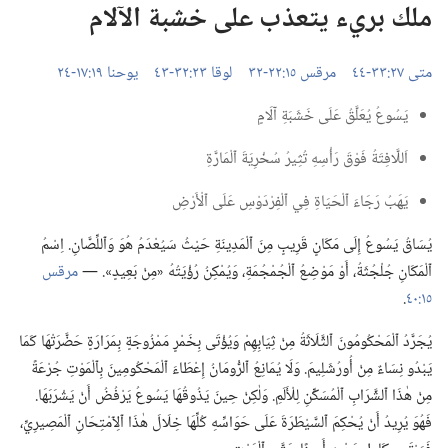
ملك بريء يتعذب على خشبة الآلام
متى ٢٧:‏​٣٣-‏٤٤
مرقس ١٥:‏​٢٢-‏٣٢
لوقا ٢٣:‏​٣٢-‏٤٣
يوحنا ١٩:‏​١٧-‏٢٤
يَسُوعُ يُعَلَّقُ عَلَى خَشَبَةِ آلَامٍ
اَللَّافِتَةُ فَوْقَ رَأْسِهِ تُثِيرُ سُخْرِيَةَ ٱلْمَارَّةِ
يَهَبُ رَجَاءَ ٱلْحَيَاةِ فِي ٱلْفِرْدَوْسِ عَلَى ٱلْأَرْضِ
يُسَاقُ يَسُوعُ إِلَى مَكَانٍ قَرِيبٍ مِنَ ٱلْمَدِينَةِ حَيْثُ سَيُعْدَمُ هُوَ وَٱللِّصَّانِ.‏ اِسْمُ
ٱلْمَكَانِ جُلْجُثَةُ،‏ أَوْ مَوْضِعُ ٱلْجُمْجُمَةِ،‏ وَيُمْكِنُ رُؤْيَتُهُ «مِنْ بَعِيدٍ».‏ —‏
مرقس
١٥:‏٤٠
‏.‏
يُجَرَّدُ ٱلْمَحْكُومُونَ ٱلثَّلَاثَةُ مِنْ ثِيَابِهِمْ وَيُؤْتَى بِخَمْرٍ مَمْزُوجَةٍ بِمَرَارَةٍ حَضَّرَتْهَا كَمَا
يَبْدُو نِسَاءٌ مِنْ أُورُشَلِيمَ.‏ وَلَا يُمَانِعُ ٱلرُّومَانُ إِعْطَاءَ ٱلْمَحْكُومِينَ بِٱلْمَوْتِ جُرْعَةً
مِنْ هٰذَا ٱلشَّرَابِ ٱلْمُسَكِّنِ لِلْأَلَمِ.‏ وَلٰكِنْ حِينَ يَذُوقُهَا يَسُوعُ يَرْفُضُ أَنْ يَشْرَبَهَا.‏
فَهُوَ يُرِيدُ أَنْ يُحْكِمَ ٱلسَّيْطَرَةَ عَلَى حَوَاسِّهِ كُلِّهَا خِلَالَ هٰذَا ٱلِٱمْتِحَانِ ٱلْمَصِيرِيِّ،‏