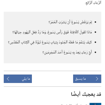
ٱلرَّجَاءِ ٱلرَّائِعِ.‏
لِمَ يَرْفُضُ يَسُوعُ أَنْ يَشْرَبَ ٱلْخَمْرَ؟‏
مَاذَا تَقُولُ ٱللَّافِتَةُ فَوْقَ رَأْسِ يَسُوعَ،‏ وَمَا رَدُّ فِعْلِ ٱلْيَهُودِ حِيَالَهَا؟‏
كَيْفَ يُتَمِّمُ مَا فَعَلَهُ ٱلْجُنُودُ بِثِيَابِ يَسُوعَ نُبُوَّةً فِي ٱلْكِتَابِ ٱلْمُقَدَّسِ؟‏
أَيُّ رَجَاءٍ يَعِدُ بِهِ يَسُوعُ أَحَدَ ٱلْمُجْرِمَيْنِ؟‏
ما يسبق
ما يلي
قد يعجبك أيضًا