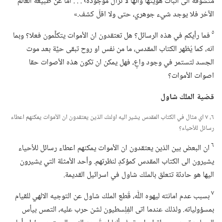
متشوقة الى اثبات هويتها وأنها لا تزال موجودة› .‏ .‏ .‏ أما عن طبيعة العالم
الآخر فلا يوجد شيء جوهري،‏ حتى ولا اقلّ كشف.‏»‏
٥
فما رأيكم في هذه الرسائل؟‏ هل تعتقدون ان الأموات يتكلَّمون فعلا؟‏ وبما
انه،‏ كما يُظهر الكتاب المقدس،‏ ما من نفس او روح تبقى حيَّة بعد موت
الجسد لتستمر في وجود واعٍ،‏ فهل يمكن ان تكون هذه الأصوات حقا
اصوات الأموات؟‏
قضية الملك شاول
٦،‏ ٧ اي مثال في الكتاب المقدس يشير اليه اولئك الذين يعتقدون ان الأموات يمكنهم اعطاء
رسائل للأحياء؟‏
٦
ان البعض بين الذين يعتقدون ان الأموات يمكنهم اعطاء رسائل للأحياء
يشيرون الى الكتاب المقدس كمؤكدٍ لنظرتهم.‏ وأحد الأمثلة التي يشيرون
اليها هو حادثة تتعلق بالملك شاول في اسرائيل القديمة.‏
٧
بسبب عدم امانته ليهوه اللّٰه،‏ قُطع الملك شاول عن التوجيه الالهي للقيام
بمسؤولياته.‏ ولذلك عندما اتى الفِلِسطيون لشن حرب عليه،‏ التمس بيأس