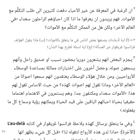
٢
ان الرغبة في المعرفة عن خير الأحباء دفعت كثيرين الى طلب التكلُّم مع
الأموات.‏ فهم يريدون ان يعرفوا ما اذا كان احباؤهم الراحلون سعداء ‹في
العالم الآخر.‏› ولكن هل من الممكن التكلُّم مع الأموات؟‏
٣-‏٥ (‏أ)‏ اية ادِّعاءات يصنعها بعض الناس في ما يتعلق بالأموات؟‏ (‏ب)‏ ماذا يقول المؤلف
فرانسوا ڠريڠوار عن المسألة؟‏ (‏ج)‏ اية اسئلة تُطرح بهذا الشأن؟‏
٣
يجزم البعض انهم يشعرون دوريا بحضور نسيب او صديق راحل وأنهم
يسمعون صوته.‏ وحصل آخرون على اختبارات مماثلة بمساعدة الوسطاء
الأرواحيين.‏ ومن خلال هؤلاء الوسطاء يعتقدون انهم سمعوا اصواتا من
‹العالم الآخر.‏› وماذا تقول لهم اصوات كهذه؟‏ من حيث الاساس تقول لهم
هذا:‏ ‹الأموات سعداء ومكتفون جدا.‏ وهم يستمرون في الاهتمام اهتماما
حقيقيا بحياة احبائهم الباقين على قيد الحياة ويمكنهم رؤية وسماع كل ما
يفعلونه.‏›‏
٤
وفي ما يتعلق برسائل كهذه يلاحظ فرانسوا ڠريڠوار في كتابه
L’au-delà
‏(‏الآخرة)‏:‏ «ماذا لدى هذه الأرواح لتقوله لنا؟‏ ‹قبل كل
شيء،‏ يظهر انها