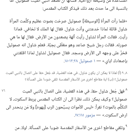
المساعدة من وسيطة ارواحية.‏ فسألها ان تُصعد النبي الميت صموئيل.‏ أما
بالنسبة الى ما حدث بعد ذلك فيذكر الكتاب المقدس:‏
‏«فلما رأت المرأة [الوسيطة] صموئيل صرخت بصوت عظيم وكلَّمت المرأة
شاول قائلة لماذا خدعتني وأنت شاول.‏ فقال لها الملك لا تخافي.‏ فماذا
رأيتِ.‏ فقالت المرأة لشاول رأيت آلهة يصعدون من الأرض.‏ فقال لها ما هي
صورته.‏ فقالت رجل شيخ صاعد وهو مغطًّى بجبَّة.‏ فعلم شاول انه صموئيل
فخرَّ على وجهه الى الأرض وسجد.‏ فقال صموئيل لشاول لماذا اقلقتني
بإصعادك اياي.‏» —‏
١ صموئيل ٢٨:‏​١٢-‏١٥
‏.‏
٨،‏ ٩ (‏أ)‏ لماذا لا يمكن ان يكون شاول،‏ في هذه القضية،‏ قد جُعل حقا على اتصال بالنبي الميت
صموئيل؟‏ (‏ب)‏ اية مقاطع اخرى من الأسفار المقدسة تلقي ضوءا على المسألة؟‏
٨
فهل جُعل شاول حقا،‏ في هذه القضية،‏ على اتصال بالنبي الميت
صموئيل؟‏ وكيف يمكن ذلك،‏ نظرا الى ان الكتاب المقدس يربط
السكوت،‏
لا
التكلُّم،‏ بالموت؟‏ نقرأ:‏ «ليس الأموات يسبِّحون الرب [يهوه] ولا مَن ينحدر الى
ارض
السكوت.‏»
‏—‏
مزمور ١١٥:‏١٧
‏.‏
٩
وتلقي مقاطع اخرى من الأسفار المقدسة ضوءا على المسألة.‏ اولا،‏ من