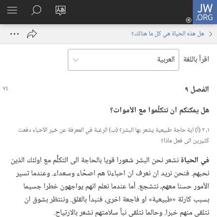
JW.ORG
تسجيل
تغيير
البحث
اظهر
الدخول
لغة
في
القائم
(يفتح
هل هذه الحياة هي كل ما هنالك؟‏
الموقع
JW.‎ORG
نافذة
جديدة)
اقرأ باللغة
الفصل ٩
هل يمكنكم ان تتكلَّموا مع الأموات؟‏
١،‏ ٢ (‏أ)‏ اية حاجة طبيعية يشعر بها البشر؟‏ (‏ب)‏ الرغبة في المعرفة عن خير الأحباء دفعت
كثيرين الى فعل ماذا؟‏
في الحياة
نشعر نحن البشر شعورا قويا بالحاجة الى التكلُّم مع اولئك الذين
نحبهم.‏ فنحن نريد ان نعرف ان احباءنا هم اصحَّاء وسعداء.‏ وعندما تسير
الأمور حسنا معهم،‏ نتشجع.‏ أما عندما نعلم انهم يواجهون خطرا جسيما
بسبب كارثة «طبيعية» او فاجعة اخرى،‏ فنبدأ بالقلق.‏ وننتظر بشوق ان
نتلقى منهم خبرا.‏ وحالما نتلقى نبأ سلامتهم نشعر بالارتياح.‏