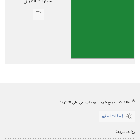
خيارات التنزيل
خيارات
تنزيل
الاصدارات
هل
هذه
الحياة
هي
كل
ما
هنالك؟‏
®
JW.ORG
:‏ موقع شهود يهوه الرسمي على الانترنت
إعدادات المظهر
روابط سريعة