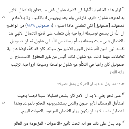
١١
ازاء هذه الخلفية،‏ تأمَّلوا في قضية شاول.‏ ففي ما يتعلق بالاتصال الالهي
به اعترف شاول:‏ «الرب فارقني ولم يعد يجيبني
لا بالأنبياء ولا بالأحلام
فدعوتك [صموئيل] لكي تعلمني ماذا اصنع.‏» (‏
١ صموئيل ٢٨:‏١٥
‏)‏ من الواضح
ان اللّٰه لن يسمح لوسيطة ارواحية بأن تتغلب على قطع الاتصال الالهيّ هذا
بالاتصال بنبي ميت وجعله يسلِّم رسالة من اللّٰه الى شاول.‏ ثم ان صموئيل
نفسه،‏ نبي امين للّٰه،‏ خلال الجزء الأخير من حياته،‏ كان قد كفَّ ايضا عن اية
تعاملات،‏ مهما كانت،‏ مع شاول.‏ لذلك أليس من غير المعقول الاستنتاج ان
صموئيل كان راغبا في التكلُّم مع شاول بواسطة وسيطة ارواحية،‏ ترتيب
دانه اللّٰه؟‏
١٢،‏ ١٣ ماذا يدل انه لا بد ان الامر كان يشمل تضليلا؟‏
١٢
على نحو جلي،‏ لا بد ان الامر كان يشمل تضليلا،‏ شيئا نجسا بحيث
استأهل الوسطاء الأرواحيون والذين يستشيرونهم الحكم بالموت.‏
وهذا
التضليل نفسه لا بد ان يكون وراء الاتصال المزعوم بالأموات اليوم.‏
١٣
وما يدل على ذلك هو انه،‏ تحت تأثير «الأصوات» المزعومة من العالم