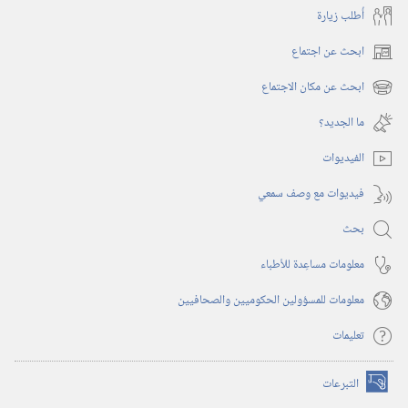
أُطلب زيارة
ابحث عن اجتماع
(يفتح
نافذة
ابحث عن مكان الاجتماع
(يفتح
جديدة)
نافذة
ما الجديد؟‏
جديدة)
الفيديوات
فيديوات مع وصف سمعي
بحث
معلومات مساعِدة للأطباء
معلومات للمسؤولين الحكوميين والصحافيين
تعليمات
التبرعات
(يفتح