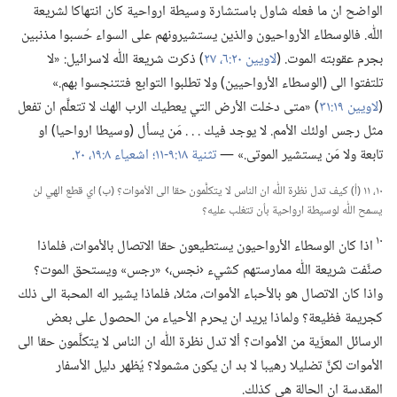
الواضح ان ما فعله شاول باستشارة وسيطة ارواحية كان انتهاكا لشريعة
اللّٰه.‏ فالوسطاء الأرواحيون والذين يستشيرونهم على السواء حُسبوا مذنبين
بجرم عقوبته الموت.‏ (‏
لاويين ٢٠:‏​٦،‏
٢٧
‏)‏ ذكرت شريعة اللّٰه لاسرائيل:‏ «لا
تلتفتوا الى (‏الوسطاء الأرواحيين)‏ ولا تطلبوا التوابع فتتنجسوا بهم.‏»
(‏
لاويين ١٩:‏٣١
‏)‏ «متى دخلت الأرض التي يعطيك الرب الهك لا تتعلَّم ان تفعل
مثل رجس اولئك الأمم.‏ لا يوجد فيك .‏ .‏ .‏ مَن يسأل (‏وسيطا ارواحيا)‏ او
تابعة ولا مَن يستشير الموتى.‏» —‏
تثنية ١٨:‏​٩-‏١١؛‏
اشعياء ٨:‏​١٩،‏ ٢٠
‏.‏
١٠،‏ ١١ (‏أ)‏ كيف تدل نظرة اللّٰه ان الناس لا يتكلَّمون حقا الى الأموات؟‏ (‏ب)‏ اي قطع الهي لن
يسمح اللّٰه لوسيطة ارواحية بأن تتغلب عليه؟‏
١٠
اذا كان الوسطاء الأرواحيون يستطيعون حقا الاتصال بالأموات،‏ فلماذا
صنَّفت شريعة اللّٰه ممارستهم كشيء ‹نجس،‏› «رجس» ويستحق الموت؟‏
واذا كان الاتصال هو بالأحباء الأموات،‏ مثلا،‏ فلماذا يشير اله المحبة الى ذلك
كجريمة فظيعة؟‏ ولماذا يريد ان يحرم الأحياء من الحصول على بعض
الرسائل المعزّية من الأموات؟‏ ألا تدل نظرة اللّٰه ان الناس لا يتكلَّمون حقا الى
الأموات لكنَّ تضليلا رهيبا لا بد ان يكون مشمولا؟‏ يُظهر دليل الأسفار
المقدسة ان الحالة هي كذلك.‏