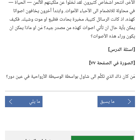
الآخر،‏ انتحر اشخاص كثيرون.‏ لقد تخلوا عن ملكيتهم الأثمن —‏ الحياة —‏
في محاولة للانضمام الى الأحباء الأموات.‏ وابتدأ آخرون يخافون اصواتا
كهذه،‏ اذ كانت الرسائل كئيبة،‏ مخبرة بحادث فظيع او موت وشيك.‏ فكيف
يمكن بأية حال ان تأتي اصوات كهذه من مصدر جيد؟‏ مَن او ماذا يمكن ان
يكون وراء هذه الأصوات؟‏
‏[اسئلة الدرس]‏
‏[الصورة في الصفحة ٧٧]‏
مَن كان ذاك الذي تكلَّم الى شاول بواسطة الوسيطة الأرواحية في عين دور؟‏
ما يسبق
ما يلي