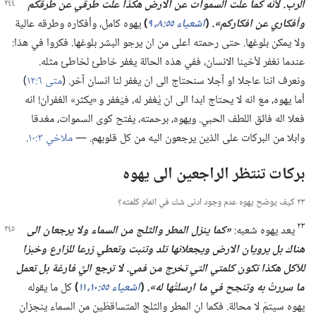
الرب.‏ لأنه كما علت السموات
عن الارض هكذا علت طرقي عن طرقكم
وأفكاري عن افكاركم».‏
(‏
اشعياء ٥٥:‏​٨،‏ ٩
‏)‏
يهوه كامل،‏ وأفكاره وطرقه عالية
ولا يمكن بلوغها.‏ حتى رحمته اعلى من ان يرجو البشر بلوغها.‏ فكروا في هذا:‏
عندما نغفر لأخينا الانسان،‏ ففي هذه الحالة يغفر خاطئ لخاطئ مثله.‏
ونعرف اننا عاجلا او آجلا سنحتاج الى ان يغفر لنا انسان آخر.‏ (‏
متى ٦:‏١٢
‏)‏
أما يهوه،‏ مع انه لا يحتاج ابدا الى ان يُغفر له،‏ فيَغفر و «يكثر» الغفران!‏ انه
فعلا اله فائق اللطف الحبي.‏ ويهوه،‏ برحمته،‏ يفتح كوى السموات،‏ مغدقا
وابلا من البركات على الذين يرجعون اليه من كل قلوبهم.‏ —‏
ملاخي ٣:‏١٠
‏.‏
بركات تنتظر الراجعين الى يهوه
٢٣ كيف يوضح يهوه عدم وجود ادنى شك في اتمام كلمته؟‏
٢٣
يعد يهوه شعبه:‏
‏«كما ينزل المطر والثلج من السماء
ولا يرجعان الى
هناك بل يرويان الارض ويجعلانها تلد وتنبت وتعطي زرعا للزارع وخبزا
للآكل هكذا تكون كلمتي التي تخرج من فمي.‏ لا ترجع اليَّ فارغة بل تعمل
ما سررتُ به وتنجح في ما ارسلتُها له».‏
(‏
اشعياء ٥٥:‏​١٠،‏ ١١
‏)‏
كل ما يقوله
يهوه سيتمّ لا محالة.‏ فكما ان المطر والثلج المتساقطَين من السماء ينجزان