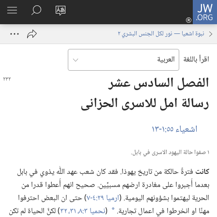
JW.ORG
تسجيل
تغيير
البحث
اظهر
الدخول
لغة
في
القائم
(يفتح
نبوة اشعيا —‏ نور لكل الجنس البشري ٢
الموقع
JW.‎ORG
نافذة
جديدة)
اقرأ باللغة
الفصل السادس عشر
رسالة امل للاسرى الحزانى
اشعياء ٥٥:‏​١-‏١٣
١ صفوا حالة اليهود الاسرى في بابل.‏
كانت
فترةً حالكة من تاريخ يهوذا.‏ فقد كان شعب عهد اللّٰه يذوي في بابل
بعدما أُجبروا على مغادرة ارضهم مسبيِّين.‏ صحيح انهم أُعطوا قدرا من
الحرية ليهتموا بشؤونهم اليومية.‏ (‏
ارميا ٢٩:‏​٤-‏٧
‏)‏ حتى ان البعض احترفوا
مهنًا او انخرطوا في اعمال تجارية.‏
(‏
نحميا ٣:‏​٨،‏
٣١،‏ ٣٢
‏)‏ لكنَّ الحياة لم تكن
a