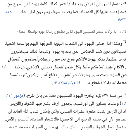
قصدهما،‏ اذ يرويان الارض ويجعلانها تثمر،‏ كذلك كلمة يهوه التي تخرج من
فمه يُعتمد عليها كل الاعتماد.‏ فما يعد به سوف يتم دون ادنى شك.‏ —‏
عدد
٢٣:‏١٩
‏.‏
٢٤،‏ ٢٥ اية بركات تنتظر المسبيين اليهود الذين يطيعون رسالة يهوه بواسطة اشعيا؟‏
٢٤
وهكذا اذا اصغى اليهود الى الكلمات النبوية الموجَّهة اليهم بواسطة اشعيا،‏
فسينالون دون شك الخلاص الذي يعد به يهوه.‏ ونتيجةً لذلك سيختبرون
فرحا عظيما.‏ يذكر يهوه:‏
‏«لأنكم بفرح تخرجون وبسلام تُحضَرون.‏ الجبال
والآكام
تُشيد امامكم ترنُّما وكل شجر الحقل تصفق بالايادي.‏
عوضا
عن الشوك ينبت سرو وعوضا عن القَرِيس يطلع آس.‏ ويكون للرب اسما
علامة ابدية لا تنقطع.‏».‏ —‏
اشعياء ٥٥:‏​١٢،‏
١٣
‏.‏
٢٥
في سنة ٥٣٧ ق‌م،‏ يخرج اليهود المسبيون فعلا من بابل بفرح.‏ (‏
١،‏ ٢
‏)‏ وعندما يصلون الى اورشليم،‏ يجدون ارضا يكثر فيها الشوك والقَرِيس،‏
اذ ان الارض بقيت مقفرة عشرات السنين.‏ ولكن بإمكان شعب اللّٰه العائد ان
يساهم الآن في تغيير الوضع الى الاحسن!‏ فالاشجار السامقة،‏ كالسرو والآس،‏
ستحل محل الشوك والقَرِيس.‏ وتَظهر بركة يهوه على الفور اذ يخدمه شعبه