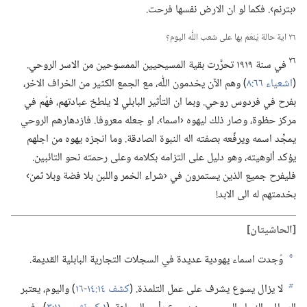
‹بترنم›.‏ فكما لو ان الارض نفسها فرحت.‏
٢٦ اية حالة يُنعَم بها على شعب اللّٰه اليوم؟‏
٢٦
في سنة ١٩١٩ تحرَّرت بقية المسيحيين الممسوحين من الاسر الروحي.‏
(‏
اشعياء ٦٦:‏٨
‏)‏ وهم الآن يخدمون اللّٰه،‏ مع الجمع الكثير من الخراف الاخر،‏
بفرح في فردوس روحي.‏ وبما ان التأثير البابلي لا يلطخ عبادتهم،‏ فهُم في
مركز حظوة،‏ وصار ذلك ليهوه ‹اسما›،‏ او جعله معروفا.‏ فازدهارهم الروحي
يمجِّد اسمه ويرفِّعه بصفته اله النبوة الصادقة.‏ وما انجزه يهوه من اجلهم
يؤكد ألوهيته،‏ وهو دليل على التزامه بكلامه وعلى رحمته نحو التائبين.‏
فليفرح جميع الذين يستمرون في ‹شراء الخمر واللبن بلا فضة وبلا ثمن›
بخدمتهم له الى الابد!‏
‏[الحاشيتان]‏
وُجدت اسماء يهودية عديدة في السجلات التجارية البابلية القديمة.‏
a
لا يزال يسوع يشرف على عمل التلمذة.‏ (‏
كشف ١٤:‏​١٤-‏١٦
‏)‏ واليوم،‏ يعتبر
b