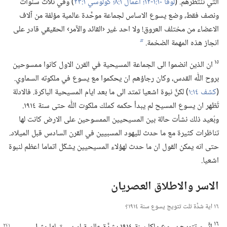
التي تنتظرهم.‏ (‏
لوقا ١٠:‏​١-‏١٢؛‏
اعمال ١:‏٨؛‏
كولوسي ١:‏٢٣
‏)‏ وفي ثلاث سنوات
ونصف فقط،‏ وضع يسوع الاساس لجماعة موحَّدة عالمية مؤلفة من آلاف
الاعضاء من مختلف العروق!‏ ولا احد غير ‹القائد والآمر› الحقيقي قادر على
انجاز هذه المهمة الضخمة.‏
b
١٥
ان الذين انضموا الى الجماعة المسيحية في القرن الاول كانوا ممسوحين
بروح اللّٰه القدس،‏ وكان رجاؤهم ان يحكموا مع يسوع في ملكوته السماوي.‏
(‏
كشف ١٤:‏١
‏)‏ لكنَّ نبوة اشعيا تمتد الى ما بعد ايام المسيحية الباكرة.‏ فالادلة
تُظهر ان يسوع المسيح لم يبدأ حكمه كملك ملكوت اللّٰه حتى سنة ١٩١٤.‏
وبُعيد ذلك نشأت حالة بين المسيحيين الممسوحين على الارض كانت لها
تناظرات كثيرة مع ما حدث لليهود المسبيين في القرن السادس قبل الميلاد.‏
حتى انه يمكن القول ان ما حدث لهؤلاء المسيحيين يشكّل اتماما اعظم لنبوة
اشعيا.‏
الاسر والاطلاق العصريان
١٦ اية شدَّة تلت تتويج يسوع سنة ١٩١٤؟‏
١٦