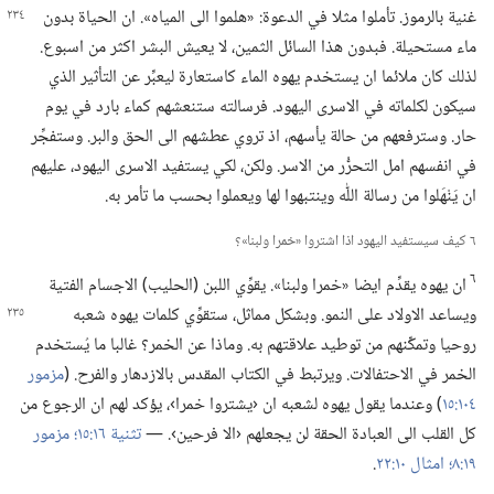
غنية
بالرموز.‏ تأملوا مثلا في الدعوة:‏ «هلموا الى المياه».‏ ان الحياة بدون
ماء مستحيلة.‏ فبدون هذا السائل الثمين،‏ لا يعيش البشر اكثر من اسبوع.‏
لذلك كان ملائما ان يستخدم يهوه الماء كاستعارة ليعبِّر عن التأثير الذي
سيكون لكلماته في الاسرى اليهود.‏ فرسالته ستنعشهم كماء بارد في يوم
حار.‏ وسترفعهم من حالة يأسهم،‏ اذ تروي عطشهم الى الحق والبر.‏ وستفجِّر
في انفسهم امل التحرُّر من الاسر.‏ ولكن،‏ لكي يستفيد الاسرى اليهود،‏ عليهم
ان يَنْهَلوا من رسالة اللّٰه وينتبهوا لها ويعملوا بحسب ما تأمر به.‏
٦ كيف سيستفيد اليهود اذا اشتروا «خمرا ولبنا»؟‏
٦
ان يهوه يقدِّم ايضا «خمرا ولبنا».‏ يقوِّي اللبن (‏الحليب)‏ الاجسام الفتية
ويساعد الاولاد على النمو.‏ وبشكل مماثل،‏
ستقوِّي كلمات يهوه شعبه
روحيا وتمكِّنهم من توطيد علاقتهم به.‏ وماذا عن الخمر؟‏ غالبا ما يُستخدم
الخمر في الاحتفالات.‏ ويرتبط في الكتاب المقدس بالازدهار والفرح.‏ (‏
مزمور
١٠٤:‏١٥
‏)‏ وعندما يقول يهوه لشعبه ان ‹يشتروا خمرا›،‏ يؤكد لهم ان الرجوع من
كل القلب الى العبادة الحقة لن يجعلهم ‹الا فرحين›.‏ —‏
تثنية ١٦:‏١٥؛‏
مزمور
١٩:‏٨؛‏
امثال ١٠:‏٢٢
‏.‏