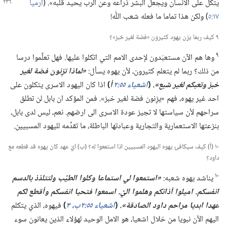
يتكل على الانسان
ويجعل البشر ذراعه وعن الرب يحيد قلبه».‏ (‏
ارميا
١٧:‏٥
‏)‏ ولكن هذا تماما ما فعله شعب اللّٰه!‏
٩ كيف ربما يزِن يهود كثيرون «فضة لغير خبز»؟‏
٩
وها هم الآن مستعبَدون لإحدى الامم التي اتكلوا عليها.‏ فهل تعلَّموا درسا
من ذلك؟‏ ربما لم يتعلم كثيرون،‏ لأن يهوه يسأل:‏
‏«لماذا تزِنون فضة لغير
خبز وتعبكم لغير شبع».‏
(‏
اشعياء ٥٥:‏٢
أ
‏)‏
اذا كان اليهود الاسرى يتكلون على
احد غير يهوه،‏ فهم «يزِنون فضة لغير خبز».‏ فمن المؤكد ان بابل لن تطلق
سراحهم لأن سياستها لا تجيز عودة الاسرى الى ارضهم.‏ نعم،‏ ليس لدى بابل،‏
بنزعتها الاستعمارية والتجارية وعبادتها الباطلة،‏ ما تقدِّمه لليهود المسبيين.‏
١٠ (‏أ)‏ كيف سيكافئ يهوه اليهود المسبيين اذا استمعوا له؟‏ (‏ب)‏ ايّ عهد كان يهوه قد قطعه مع
داود؟‏
١٠
يناشد يهوه شعبه:‏
‏«استمعوا لي استماعا وكلوا الطيِّب ولتتلذذ بالدسم
انفسكم.‏
اميلوا آذانكم وهلموا اليَّ.‏ اسمعوا فتحيا انفسكم وأقطع لكم
عهدا ابديا مراحم داود الصادقة».‏
(‏
اشعياء ٥٥:‏٢ب،‏
٣
‏)‏
فيهوه،‏ الذي يتكلم
اليهم الآن نبويا من خلال اشعيا،‏ هو الامل الوحيد لهؤلاء الذين يعانون سوء