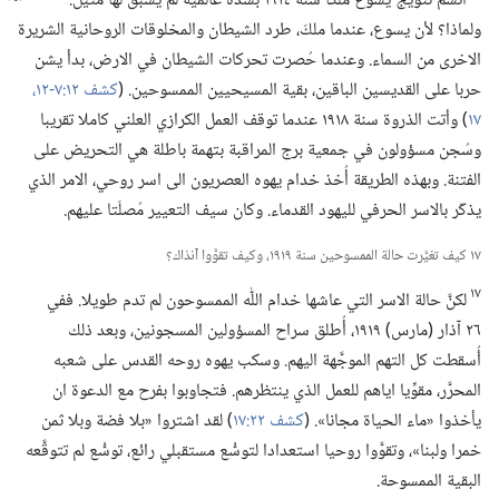
اتَّسم تتويج يسوع ملكا سنة ١٩١٤ بشدَّة عالمية لم يسبق
لها مثيل.‏
ولماذا؟‏ لأن يسوع،‏ عندما ملكَ،‏ طرد الشيطان والمخلوقات الروحانية الشريرة
الاخرى من السماء.‏ وعندما حُصرت تحركات الشيطان في الارض،‏ بدأ يشن
حربا على القديسين الباقين،‏ بقية المسيحيين الممسوحين.‏ (‏
كشف ١٢:‏​٧-‏١٢،‏
١٧
‏)‏ وأتت الذروة سنة ١٩١٨ عندما توقف العمل الكرازي العلني كاملا تقريبا
وسُجن مسؤولون في جمعية برج المراقبة بتهمة باطلة هي التحريض على
الفتنة.‏ وبهذه الطريقة أُخذ خدام يهوه العصريون الى اسر روحي،‏ الامر الذي
يذكّر بالاسر الحرفي لليهود القدماء.‏ وكان سيف التعيير مُصلَتا عليهم.‏
١٧ كيف تغيَّرت حالة الممسوحين سنة ١٩١٩،‏ وكيف تقوَّوا آنذاك؟‏
١٧
لكنَّ حالة الاسر التي عاشها خدام اللّٰه الممسوحون لم تدم طويلا.‏ ففي
٢٦ آذار (‏مارس)‏ ١٩١٩،‏ أُطلق سراح المسؤولين المسجونين،‏ وبعد ذلك
أُسقطت كل التهم الموجَّهة اليهم.‏ وسكب يهوه روحه القدس على شعبه
المحرَّر،‏ مقوِّيا اياهم للعمل الذي ينتظرهم.‏ فتجاوبوا بفرح مع الدعوة ان
يأخذوا «ماء الحياة مجانا».‏ (‏
كشف ٢٢:‏١٧
‏)‏ لقد اشتروا «بلا فضة وبلا ثمن
خمرا ولبنا»،‏ وتقوَّوا روحيا استعدادا لتوسُّع مستقبلي رائع،‏ توسُّع لم تتوقَّعه
البقية الممسوحة.‏