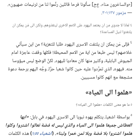
[«والساخرون منا»،‏
ع‌ج
‏] سألونا فرحا قائلين رنِّموا لنا من ترنيمات صهيون».‏
—‏
مزمور ١٣٧:‏​١-‏٣
‏.‏
٤ لماذا لا جدوى من ان يعتمد اليهود على الامم الاخرى لينقذوهم،‏ ولكن الى مَن يمكن ان
يلتفتوا لنيل المساعدة؟‏
٤
فإلى مَن يمكن ان يلتفت الاسرى اليهود طلبا للتعزية؟‏ من اين سيأتي
خلاصهم؟‏ ليس طبعا من اية من الامم المحيطة!‏ فكلها وقفت عاجزة امام
الجيوش البابلية،‏ وكثير منها كان معاديا لليهود.‏ لكنَّ الوضع ليس ميؤوسا
منه.‏ فيهوه،‏ الذي تمرَّدوا عليه حين كانوا شعبا حرًّا،‏ وجَّه اليهم برحمة دعوة
مشجعة مع انهم كانوا مسبيين.‏
‏«هلموا الى المياه»‏
٥ ما هو معنى الكلمات «هلموا الى المياه»؟‏
٥
بواسطة اشعيا،‏ يتكلم يهوه نبويا الى الاسرى اليهود في بابل:‏
‏«ايها
العطاش جميعا هلموا الى المياه
والذي ليس له فضة تعالوا اشتروا وكلوا
هلموا اشتروا بلا فضة وبلا ثمن خمرا ولبنا».‏
(‏
اشعياء ٥٥:‏١
‏)‏
هذه الكلمات