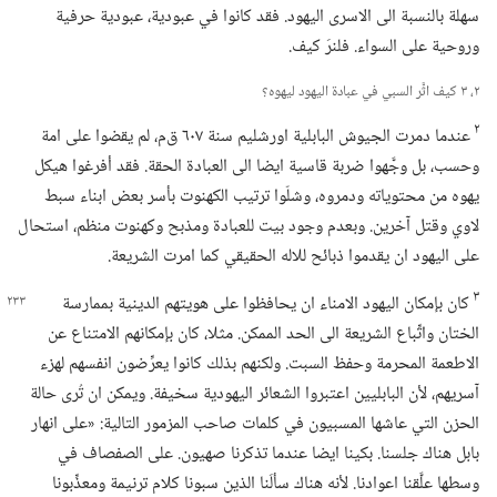
سهلة بالنسبة الى الاسرى اليهود.‏ فقد كانوا في عبودية،‏ عبودية حرفية
وروحية على السواء.‏ فلنرَ كيف.‏
٢،‏ ٣ كيف اثَّر السبي في عبادة اليهود ليهوه؟‏
٢
عندما دمرت الجيوش البابلية اورشليم سنة ٦٠٧ ق‌م،‏ لم يقضوا على امة
وحسب،‏ بل وجَّهوا ضربة قاسية ايضا الى العبادة الحقة.‏ فقد أفرغوا هيكل
يهوه من محتوياته ودمروه،‏ وشلّوا ترتيب الكهنوت بأسر بعض ابناء سبط
لاوي وقتل آخرين.‏ وبعدم وجود بيت للعبادة ومذبح وكهنوت منظم،‏ استحال
على اليهود ان يقدموا ذبائح للاله الحقيقي كما امرت الشريعة.‏
٣
كان بإمكان اليهود الامناء ان يحافظوا على هويتهم الدينية
بممارسة
الختان واتِّباع الشريعة الى الحد الممكن.‏ مثلا،‏ كان بإمكانهم الامتناع عن
الاطعمة المحرمة وحفظ السبت.‏ ولكنهم بذلك كانوا يعرِّضون انفسهم لهزء
آسريهم،‏ لأن البابليين اعتبروا الشعائر اليهودية سخيفة.‏ ويمكن ان تُرى حالة
الحزن التي عاشها المسبيون في كلمات صاحب المزمور التالية:‏ «على انهار
بابل هناك جلسنا.‏ بكينا ايضا عندما تذكرنا صهيون.‏ على الصفصاف في
وسطها علَّقنا اعوادنا.‏ لأنه هناك سألَنا الذين سبونا كلام ترنيمة ومعذِّبونا