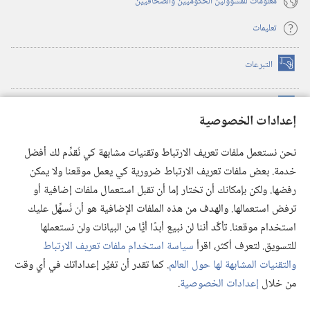
معلومات للمسؤولين الحكوميين والصحافيين
تعليمات
التبرعات
(يفتح
نافذة
جديدة)
مكتبة برج المراقبة الالكترونية
™
(يفتح
إعدادات الخصوصية
نافذة
JW Hub
جديدة)
(يفتح
نحن نستعمل ملفات تعريف الارتباط وتقنيات مشابهة كي نُقدِّم لك أفضل
نافذة
®
خدمة. بعض ملفات تعريف الارتباط ضرورية كي يعمل موقعنا ولا يمكن
تطبيق
JW Library
جديدة)
رفضها. ولكن بإمكانك أن تختار إما أن تقبل استعمال ملفات إضافية أو
مكتبة برج المراقبة
ترفض استعمالها. والهدف من هذه الملفات الإضافية هو أن نُسهِّل عليك
استخدام موقعنا. تأكَّد أننا لن نبيع أبدًا أيًّا من البيانات ولن نستعملها
للتسويق. لتعرف أكثر، اقرأ
سياسة استخدام ملفات تعريف الارتباط
والتقنيات المشابهة لها حول العالم
. كما تقدر أن تغيِّر إعداداتك في أي وقت
Copyright
© 2026 .Watch Tower Bible and Tract Society of Pennsylvania
من خلال
إعدادات الخصوصية
.
عر
شروط الاستخدام
|
سياسة الخصوصية
|
إعدادات الخصوصية