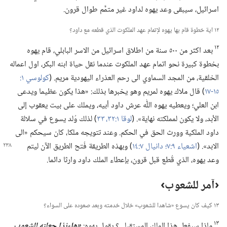
اسرائيل،‏ سيبقى وعد يهوه لداود غير متمَّم طوال قرون.‏
١٢ اية خطوة قام بها يهوه لإتمام عهد الملكوت الذي قطعه مع داود؟‏
١٢
بعد اكثر من ٥٠٠ سنة من اطلاق اسرائيل من الاسر البابلي،‏ قام يهوه
بخطوة كبيرة نحو اتمام عهد الملكوت عندما نقل حياة ابنه البكر،‏ اول اعماله
الخلقية،‏ من المجد السماوي الى رحم العذراء اليهودية مريم.‏ (‏
١٥-‏١٧
‏)‏ قال ملاك يهوه لمريم وهو يخبرها بذلك:‏ «هذا يكون عظيما ويدعى
ابن العلي؛‏ ويعطيه يهوه اللّٰه عرش داود أبيه،‏ ويملك على بيت يعقوب إلى
الأبد،‏ ولا يكون لمملكته نهاية».‏ (‏
لوقا ١:‏​٣٢،‏ ٣٣
‏)‏ لذلك وُلد يسوع في سلالة
داود الملكية وورث الحق في الحكم.‏ وعند تتويجه ملكا،‏ كان سيحكم «الى
الابد».‏ (‏
اشعياء ٩:‏٧؛‏
دانيال
٧:‏١٤
‏)‏ وبهذه الطريقة فُتح الطريق الآن ليتم
وعد يهوه،‏ الذي قُطع قبل قرون،‏ بإعطاء الملك داود وارثا دائما.‏
‏‹آمر للشعوب›‏
١٣ كيف كان يسوع «شاهدا للشعوب» خلال خدمته وبعد صعوده على السواء؟‏
١٣
ماذا سيفعل هذا الملك المستقبلي؟‏ يقول يهوه:‏
‏«هاءنذا جعلته للشعوب