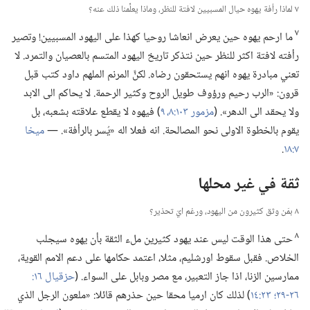
٧ لماذا رأفة يهوه حيال المسبيين لافتة للنظر،‏ وماذا يعلِّمنا ذلك عنه؟‏
٧
ما ارحم يهوه حين يعرض انعاشا روحيا كهذا على اليهود المسبيين!‏ وتصير
رأفته لافتة اكثر للنظر حين نتذكر تاريخ اليهود المتسم بالعصيان والتمرد.‏ لا
تعني مبادرة يهوه انهم يستحقون رضاه.‏ لكنَّ المرنم الملهم داود كتب قبل
قرون:‏ «الرب رحيم ورؤوف طويل الروح وكثير الرحمة.‏ لا يحاكم الى الابد
ولا يحقد الى الدهر».‏ (‏
مزمور ١٠٣:‏​٨،‏ ٩
‏)‏ فيهوه لا يقطع علاقته بشعبه،‏ بل
يقوم بالخطوة الاولى نحو المصالحة.‏ انه فعلا اله «يُسر بالرأفة».‏ —‏
ميخا
٧:‏١٨
‏.‏
ثقة في غير محلها
٨ بمَن وثق كثيرون من اليهود،‏ ورغم ايّ تحذير؟‏
٨
حتى هذا الوقت ليس عند يهود كثيرين ملء الثقة بأن يهوه سيجلب
الخلاص.‏ فقبل سقوط اورشليم،‏ مثلا،‏ اعتمد حكامها على دعم الامم القوية،‏
ممارسين الزنا،‏ اذا جاز التعبير،‏ مع مصر وبابل على السواء.‏ (‏
٢٦-‏٢٩؛‏
٢٣:‏١٤
‏)‏ لذلك كان ارميا محقا حين حذرهم قائلا:‏ «ملعون الرجل الذي