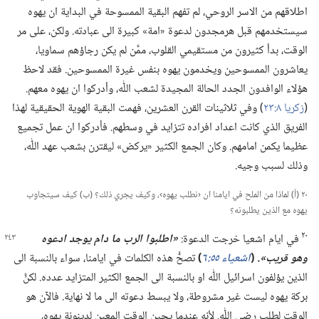
اطلاقهم من الاسر الروحي،‏ لم تفهم البقية الممسوحة في البداية ان يهوه
سيستخدمهم قبل هرمجدون لدعوة «امة» كبيرة الى عبادته.‏ ولكن،‏ على مر
الوقت،‏ بدأ كثيرون من مستقيمي القلوب،‏ ممَّن لم يكن رجاؤهم سماويا،‏
يعاشرون الممسوحين ويخدمون يهوه بنفس غيرة الممسوحين.‏ فقد لاحظ
هؤلاء الوافدون الجدد الحالة المجيدة لشعب اللّٰه،‏ وأدركوا ان يهوه معهم.‏
(‏
زكريا ٨:‏٢٣
‏)‏ وفي ثلاثينات القرن العشرين،‏ فهمت البقية الهوية الحقيقية لهذا
الفريق الذي كانت اعداد افراده تتزايد في وسطهم.‏ فأدركوا ان عمل تجميع
عظيما يكمن امامهم.‏ وكان الجمع الكثير «يركض» ليقترن بشعب عهد اللّٰه،‏
وذلك لسبب وجيه.‏
٢٠ (‏أ)‏ لماذا من الملح في ايامنا ان ‹نطلب يهوه›،‏ وكيف يجري ذلك؟‏ (‏ب)‏ كيف سيتجاوب
يهوه مع الذين يطلبونه؟‏
٢٠
في ايام اشعيا خرجت الدعوة:‏
‏«اطلبوا الرب ما دام يوجد ادعوه
وهو قريب».‏
(‏
اشعياء ٥٥:‏٦
‏)‏
تصحُّ هذه الكلمات في ايامنا،‏ سواء بالنسبة الى
الذين يؤلفون اسرائيل اللّٰه او بالنسبة الى الجمع الكثير المتزايد عدده.‏ لكنَّ
بركة يهوه ليست غير مشروطة،‏ ولا يبسط دعوته الى ما لا نهاية.‏ فالآن هو
الوقت لطلب رضى اللّٰه.‏ لأنه عندما يحين الوقت المعين لدينونة يهوه،‏