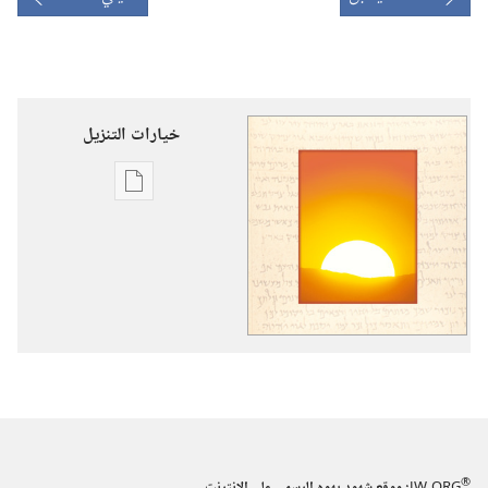
خيارات التنزيل
خيارات
تنزيل
الاصدارات
نبوة
اشعيا
—‏
نور
لكل
الجنس
البشري
®