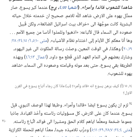
شاهدا للشعوب قائدا وآمرا».‏
(‏
اشعيا ٥٥:‏٤
‏،‏ ي‌ج
‏)‏
عندما كبر يسوع،‏ صار
ممثِّل يهوه على الارض،‏ شاهد اللّٰه للامم.‏ صحيح ان خدمته خلال حياته
البشرية كانت موجَّهة الى «خراف بيت اسرائيل الضائعة»،‏ ولكن قُبيل
صعوده الى السماء قال لأتباعه:‏ «اذهبوا وتلمذوا أناسا من جميع الأمم .‏ .‏ .‏
وها أنا معكم كل الأيام إلى اختتام نظام الأشياء».‏ (‏
متى ١٠:‏​٥،‏ ٦؛‏
١٥:‏٢٤؛‏
١٩،‏ ٢٠
‏)‏ وهكذا،‏ في الوقت المعين،‏ وصلت رسالة الملكوت الى غير اليهود،‏
وشارك بعضهم في اتمام العهد الذي قُطع مع داود.‏ (‏
اعمال ١٣:‏٤٦
‏)‏ وبهذه
الطريقة بقي يسوع،‏ حتى بعد موته وقيامته وصعوده الى السماء،‏ ‹شاهد
يهوه للشعوب›.‏
١٤،‏ ١٥ (‏أ)‏ كيف برهن يسوع انه ‹قائد وآمر›؟‏ (‏ب)‏ ماذا كان رجاء أتباع يسوع في القرن
الاول؟‏
١٤
لزم ان يكون يسوع ايضا «قائدا وآمرا».‏ وطبقا لهذا الوصف النبوي،‏ قبِل
يسوع،‏ عندما كان على الارض،‏ كل مسؤوليات رئاسته وأخَذ القيادة،‏ جاذبا
جموعا ضخمة ومعلِّما اياهم كلام
الحق ومشيرا الى فوائد اتِّباع رئاسته.‏
(‏
متى ٤:‏٢٤؛‏
٧:‏​٢٨،‏ ٢٩؛‏
١١:‏٥
‏)‏ ودرَّب تلاميذه جيدا،‏ معدًّا اياهم للحملة الكرازية