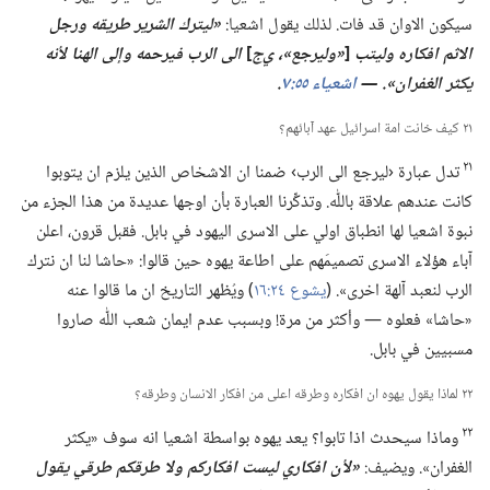
سيكون الاوان قد فات.‏ لذلك يقول اشعيا:‏
‏«ليترك الشرير طريقه ورجل
الاثم افكاره وليتب
[‏
‏«وليرجع»،‏ ي‌ج
‏]
الى الرب فيرحمه وإلى الهنا لأنه
يكثر الغفران».‏ —‏
اشعياء ٥٥:‏٧
‏.‏
٢١ كيف خانت امة اسرائيل عهد آبائهم؟‏
٢١
تدل عبارة ‹ليرجع الى الرب› ضمنا ان الاشخاص الذين يلزم ان يتوبوا
كانت عندهم علاقة باللّٰه.‏ وتذكِّرنا العبارة بأن اوجها عديدة من هذا الجزء من
نبوة اشعيا لها انطباق اولي على الاسرى اليهود في بابل.‏ فقبل قرون،‏ اعلن
آباء هؤلاء الاسرى تصميمَهم على اطاعة يهوه حين قالوا:‏ «حاشا لنا ان نترك
الرب لنعبد آلهة اخرى».‏ (‏
يشوع ٢٤:‏١٦
‏)‏ ويُظهر التاريخ ان ما قالوا عنه
«حاشا» فعلوه —‏ وأكثر من مرة!‏ وبسبب عدم ايمان شعب اللّٰه صاروا
مسبيين في بابل.‏
٢٢ لماذا يقول يهوه ان افكاره وطرقه اعلى من افكار الانسان وطرقه؟‏
٢٢
وماذا سيحدث اذا تابوا؟‏ يعد يهوه بواسطة اشعيا انه سوف «يكثر
الغفران».‏ ويضيف:‏
‏«لأن افكاري ليست افكاركم ولا طرقكم طرقي يقول