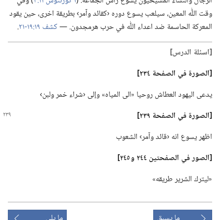
الرجال والنساء المسيحيون يسوع رأس الجماعة.‏ (‏
١ كورنثوس ١١:‏٣
‏)‏ وفي
وقت اللّٰه المعين،‏ سيلعب يسوع دوره ‹كقائد وآمر› بطريقة اخرى،‏ حين يقود
المعركة الحاسمة ضد اعداء اللّٰه في حرب هرمجدون.‏ —‏
كشف ١٩:‏​١٩-‏٢١
‏.‏
‏[اسئلة الدرس]‏
‏[الصورة في الصفحة ٢٣٤]‏
يدعى اليهود العطاش روحيا «الى المياه» وإلى ‹شراء خمر ولبن›‏
‏[الصورة في الصفحة ٢٣٩]‏
اظهر يسوع انه ‹قائد وآمر› الشعوب
‏[الصور في الصفحتين ٢٤٤ و ٢٤٥]‏
‏«ليترك الشرير طريقه»‏
ما يسبق
ما يلي