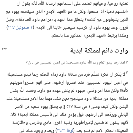
تغذية روحيا.‏ وحياتهم تعتمد على استماعهم لرسالة اللّٰه،‏ لأنه يقول ان
‹انفسهم تحيا› اذا سمعوا.‏ ولكن ما هو ‹العهد الابدي› الذي سيقطعه يهوه مع
الذين يتجاوبون مع كلامه؟‏ يتعلق هذا العهد بـ‍ «مراحم داود الصادقة».‏ وقبل
قرون،‏ وعد يهوه داود ان كرسيه سيصير «ثابتا الى الابد».‏ (‏
٢ صموئيل ٧:‏١٦
‏)‏
وهكذا يرتبط ‹العهد الابدي› المذكور هنا بالحكم.‏
وارث دائم لمملكة ابدية
١١ لماذا ربما يبدو اتمام وعد اللّٰه لداود مستحيلا في اعين المسبيين في بابل؟‏
١١
لا يُنكر ان فكرة تسلُّم فرد من سلالة داود زمام الحكم ربما تبدو مستحيلة
في اعين اليهود المسبيين.‏ فقد خسروا ارضهم،‏ حتى انهم خسروا هويتهم
كأمة!‏ ولكنّ هذا امر وقتي.‏ فيهوه لم ينسَ عهده مع داود.‏ وقصْد اللّٰه بشأن
مملكة ابدية من سلالة داود سينجح
دون شك،‏
مهما بدا الامر مستحيلا عند
البشر.‏ ولكن كيف ومتى؟‏ في سنة ٥٣٧ ق‌م،‏ يطلق يهوه شعبه من الاسر
البابلي ويردّهم الى ارضهم.‏ فهل يؤدي ذلك الى تأسيس مملكة ابدية؟‏ كلا،‏
لأنهم يبقون خاضعين لإمبراطورية وثنية اخرى:‏ مادي وفارس.‏ و «الازمنة
المعينة» لحكم الامم لم تنتهِ بعد.‏ (‏
لوقا ٢١:‏٢٤
‏)‏ وبعدم وجود ملك في