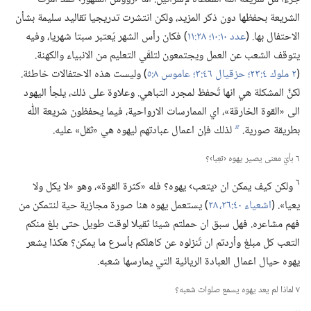
الشريعة بحفظها دون ذكر المزيد،‏ ولكن انتشرت تدريجيا تقاليد سليمة بشأن
الاحتفال بها.‏ (‏
عدد ١٠:‏١٠؛‏
٢٨:‏١١
‏)‏ فكان رأس الشهر يُعتبر سبتا شهريا،‏ وفيه
يتوقف الشعب عن العمل ويجتمعون لتلقّي التعليم من الانبياء والكهنة.‏
(‏
٢ ملوك ٤:‏٢٣؛‏
حزقيال ٤٦:‏٣؛‏
عاموس ٨:‏٥
‏)‏ وليست هذه الاحتفالات خاطئة.‏
لكنَّ المشكلة هي انها تُحفظ لمجرد التباهي.‏ وعلاوة على ذلك،‏ يلجأ اليهود
الى «القوة الخارقة»،‏ اي الممارسات الارواحية،‏ فيما يحفظون شريعة اللّٰه
بطريقة صورية.‏
لذلك فإن اعمال عبادتهم ليهوه هي «ثقل» عليه.‏
b
٦ بأيّ معنى يصير يهوه ‹تعِبا›؟‏
٦
ولكن كيف يمكن ان ‹يتعب› يهوه؟‏ فله «كثرة القوة»،‏ وهو «لا يكل ولا
يعيا».‏ (‏
اشعياء ٤٠:‏​٢٦،‏
٢٨
‏)‏ يستعمل يهوه هنا صورة مجازية حية لنتمكن من
فهم مشاعره.‏ فهل سبق ان حملتم شيئا ثقيلا لوقت طويل حتى بلغ منكم
التعب كل مبلغ وأردتم ان تُنزلوه عن كاهلكم بأسرع ما يمكن؟‏ هكذا يشعر
يهوه حيال اعمال العبادة الريائية التي يمارسها شعبه.‏
٧ لماذا لم يعد يهوه يسمع صلوات شعبه؟‏