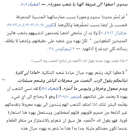
سدوم.‏ اصغوا الى شريعة الهنا يا شعب عمورة».‏ —‏
اشعياء ١:‏١٠
‏.‏
٢
لم تُدمَّر مدينتا سدوم وعمورة بسبب ممارساتهما الجنسية المنحرفة
فحسب،‏ بل ايضا بسبب تحجُّرهما وتكبُّرهما.‏ (‏
تكوين ١٨:‏​٢٠،‏ ٢١؛‏
١٩:‏​٤،‏ ٥،‏
٢٣-‏٢٥؛‏
حزقيال ١٦:‏​٤٩،‏ ٥٠
‏)‏ ولا بد ان سامعي اشعيا يُصدمون لتشبيههم بشعب هاتين
المدينتين الملعونتين.‏
لكنَّ يهوه يرى شعبه على حقيقتهم،‏ وإشعيا لا يلطّف
a
رسالته لكي ‹يدغدغ آذانهم›.‏ —‏
٢ تيموثاوس ٤:‏٣
.‏
٣ ماذا يقصد يهوه عندما يقول انه «اتَّخم» من ذبائح الشعب،‏ وما السبب؟‏
٣
لاحظوا كيف يشعر يهوه حيال عبادة شعبه الشكلية.‏
‏«لماذا لي كثرة
ذبائحكم يقول الرب.‏ اتَّخمت من محرقات كباش وشحم
مسمَّنات.‏
وبدم عجول وخرفان وتيوس ما أُسَرّ».‏
(‏
اشعياء ١:‏١١
‏)‏
لقد نسي الشعب ان
يهوه لا
يعتمد
على ذبائحهم.‏ (‏
مزمور ٥٠:‏​٨-‏١٣
‏)‏ وهو لا
يحتاج
الى ايّ شيء
يقدِّمه البشر.‏ لذلك اذا اعتقد الشعب انهم يُسْدون الى يهوه معروفا بتقدماتهم
غير النابعة من صميم قلوبهم،‏ فإنهم لَمخطئون.‏ ويستعمل يهوه هنا استعارة
قوية.‏ فهو يقول انه «اتَّخم».‏ هل سبق ان شعرتم بالاشمئزاز من منظر الطعام
عندما تكون معدتكم مليئة جدا به؟‏ هذا ما شعر به يهوه حيال هذه