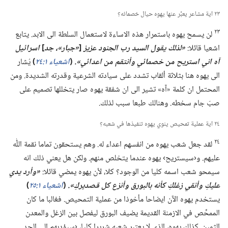
٢٣ اية مشاعر يعبِّر عنها يهوه حيال خصمائه؟‏
٢٣
لن يسمح يهوه باستمرار هذه الاساءة لاستعمال السلطة الى الابد.‏ يتابع
اشعيا قائلا:‏
‏«لذلك يقول السيد رب الجنود عزيز
[‏
‏«جبار»،‏ جد
‏]
اسرائيل
آه اني استريح من خصمائي وأنتقم من اعدائي».‏
(‏
اشعياء ١:‏٢٤
‏)‏
يُشار
الى يهوه هنا بثلاثة ألقاب تشدد على سيادته الشرعية وقدرته الشديدة.‏ ومن
المحتمل ان كلمة «آه» تشير الى ان شفقة يهوه صار يتخللها تصميم على
صبّ جام سخطه.‏ وهنالك طبعا سبب لذلك.‏
٢٤ اية عملية تمحيص ينوي يهوه تنفيذها في شعبه؟‏
٢٤
لقد جعل شعب يهوه من انفسهم اعداء له.‏ وهم يستحقون تماما نقمة اللّٰه
عليهم.‏ و‹سيستريح› يهوه عندما يتخلص منهم.‏ ولكن هل يعني ذلك انه
سيمحو شعب اسمه كليا من الوجود؟‏ كلا،‏ لأن يهوه يمضي قائلا:‏
‏«وأرد يدي
عليكِ وأنقي زغلكِ كأنه بالبورق وأنزع كل قصديركِ».‏
(‏
اشعياء ١:‏٢٥
‏)‏
يستخدم يهوه الآن ايضاحا مأخوذا من عملية التمحيص.‏ فغالبا ما كان
الممحِّص في الازمنة القديمة يضيف البورق ليفصل بين الزغل والمعدن
الثمين.‏ كذلك يهوه،‏ الذي لا يعتبر شعبه شريرا كليا،‏ ‹سيؤدبهم الى الحد