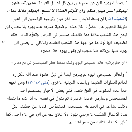
٧
يتحدَّث يهوه الآن عن احمّ عمل بين كل اعمال العبادة.‏
‏«حين تبسطون
ايديكم استر عينيَّ عنكم وإن كثَّرتم الصلاة لا اسمع.‏ ايديكم ملآنة دما».‏
(‏
اشعياء ١:‏١٥
‏)‏
ان بسط الايدي،‏ بمدّ الذراعين وتوجيه الراحتين الى اعلى،‏
طريقة للتعبير عن التضرُّع.‏ لكنَّ هذه الوضعية صارت عند يهوه بلا معنى،‏ لأن
ايدي هذا الشعب ملآنة دما.‏ فالعنف منتشر في الارض.‏ وتعوَّد الناس ظلم
الضعيف.‏ انها لَوقاحة
من جهة هذا الشعب الفاسد والاناني ان يصلي الى
يهوه طلبا لبركاته.‏ فلا عجب ان يقول يهوه:‏ «لا اسمع».‏
٨ ايّ خطإ يرتكبه العالم المسيحي اليوم،‏ وكيف يسقط بعض المسيحيين في فخ مماثل؟‏
٨
والعالم المسيحي اليوم لم ينجح ايضا في نيل حظوة عند اللّٰه بتكراره
الدائم للصلوات العقيمة وبأعماله الدينية الاخرى.‏ (‏
متى ٧:‏​٢١-‏٢٣
‏)‏ ومن المهم
جدا عدم السقوط في الفخ نفسه.‏ ففي بعض الاحيان يستسلم احد
المسيحيين ويمارس خطية خطيرة،‏ ثم يقول في نفسه انه اذا كتم ما يفعله
وكثَّف نشاطه في الجماعة المسيحية،‏ فستعوِّض افعاله عن خطيته.‏ لكنَّ
هذه الاعمال الشكلية لا ترضي يهوه.‏ ولا علاج للمرض الروحي الا واحدا،‏ كما
تُظهر الاعداد التالية من سفر اشعياء.‏