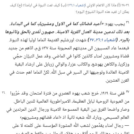
٢٦-‏٢٨ (‏أ)‏ ماذا كان الاتمام الاولي
لإشعياء ١:‏٢٦
‏؟‏ (‏ب)‏ كيف تمت النبوة في ايامنا؟‏ (‏ج)‏ كيف
يمكن ان تفيد هذه النبوة الشيوخ اليوم؟‏
٢٦
يجيب يهوه:‏
‏«أعيد قضاتكِ كما في الاول ومشيريكِ كما في البداءة.‏
بعد ذلك تدعين مدينة العدل القرية الامينة.‏
صهيون تُفدى بالحق وتائبوها
بالبر».‏ (‏
اشعياء ١:‏​٢٦،‏ ٢٧
‏)‏
شهدت اورشليم القديمة اتماما اوليا لهذه النبوة.‏
فبعدما عاد المسبيون الى مدينتهم المحبوبة سنة ٥٣٧ ق‌م،‏ اتاهم من جديد
قضاة ومشيرون امناء كالذين كانوا في الماضي.‏ وقد عمل النبيَّان حجَّي
وزكريا،‏ والكاهن يهوشع،‏ والكاتب عزرا،‏ والوالي زربابل على ارشاد البقية
الامينة العائدة وتوجيهها الى السير في سبل اللّٰه.‏ لكنَّ اتماما اهم حدث في
القرن العشرين.‏
٢٧
ففي سنة ١٩١٩،‏ خرج شعب يهوه العصري من فترة امتحان.‏
وقد حُرِّروا
من العبودية الروحية لبابل العظيمة،‏ الامبراطورية العالمية للدين الباطل.‏
وصار واضحا الفرق بين البقية الممسوحة الامينة ورجال الدين المرتدين في
العالم المسيحي.‏ وبارك اللّٰه شعبه ثانيةً اذ ‹اعاد قضاتهم ومشيريهم›
—‏ رجال امناء يقدِّمون لشعب اللّٰه المشورة المؤسسة على كلمته لا على
تقاليد بشر.‏ وهنالك اليوم آلاف من هؤلاء الرجال بين «القطيع الصغير»