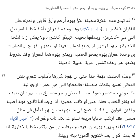
١٦،‏ ١٧ كيف نعرف ان يهوه يريد ان يغفر حتى الخطايا الخطيرة؟‏
١٦
قد تبدو هذه الفكرة مخيفة،‏ لكنَّ يهوه أرحم وأرقّ قاضٍ.‏ وقدرته على
الغفران لا نظير لها.‏ (‏
مزمور ٨٦:‏٥
‏)‏ وهو وحده قادر ان يأخذ خطايا اسرائيل،‏
التي هي «كالقرمز»،‏ وينظفها بحيث «تبيضُّ كالثلج».‏ ولا يمكن ازالة لطخة
الخطية بالجهد البشري او بصنع اعمال معينة او بتقديم الذبائح او الصلوات،‏
بل وحده غفران يهوه يمحو الخطية.‏ ويمنح يهوه هذا الغفران وفقا لشروط
يضعها هو،‏ وهذه تشمل التوبة القلبية الاصيلة.‏
١٧
وهذه الحقيقة مهمة جدا حتى ان يهوه يكررها بأسلوب شعري ينقل
المعاني نفسها بكلمات مختلفة؛‏ فالخطايا التي هي حمراء ارجوانية
«كالدوديّ» ستصير صوفا جديدا ابيض وغير مصبوغ.‏ يريد يهوه ان نعرف
انه يغفر الخطايا فعلا،‏ حتى لو كانت خطيرة،‏ اذا وجد اننا تائبون توبة اصيلة.‏
والذين يقولون ان ذلك لا يصح في حالتهم يحسن بهم التأمل في مثال
منسى.‏ فقد ارتكب خطايا مريعة لسنوات.‏ لكنه تاب وغُفر له.‏ (‏
٢ أخبار الايام
٣٣:‏​٩-‏١٦
‏)‏ نعم،‏ يريد يهوه ان نعرف جميعا،‏ حتى مَن ارتكب خطايا خطيرة،‏ انه
لم يفت الاوان بعد ‹لتقويم الامور› بينه وبيننا.‏