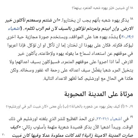
١٨ ايّ شيئين خيَّر يهوه شعبه المتمرد بينهما؟‏
١٨
يذكّر يهوه شعبه بأنهم يجب ان يختاروا.‏
‏«ان شئتم وسمعتم تأكلون خير
الارض.‏ وإن ابيتم وتمردتم تؤكلون بالسيف لأن فم الرب تكلم».‏
(‏
اشعياء
١:‏​١٩،‏ ٢٠
‏)‏
يشدِّد يهوه هنا على المواقف،‏ ويستخدم صورة مجازية حية اخرى
ليؤكد فكرته.‏ فكان على يهوذا ان تختار:‏ إما ان تأكل او ان تؤكل.‏ فإذا اعربوا
في موقفهم عن استعداد لسماع ما يقوله يهوه ولإطاعته،‏ يأكلون خير
الارض.‏ أما اذا اصروا على موقفهم المتمرد،‏ فسيؤكلون بسيف اعدائهم!‏ ولا
يتخيل المرء شعبا يفضِّل سيف اعدائه على رحمة اله غفور وسخائه.‏ ولكن
هكذا هي الحال مع اورشليم،‏ كما تُظهر الاعداد التالية.‏
مرثاة على المدينة المحبوبة
١٩،‏ ٢٠ (‏أ)‏ كيف يعبِّر يهوه عن شعوره بالخيانة؟‏ (‏ب)‏ بأيّ معنى ‹كان مَبيت البر في اورشليم›؟‏
١٩
في
اشعياء ١:‏​٢١-‏٢٣
‏،‏ نرى الحدّ الفظيع للشر الذي بلغته اورشليم في ذلك
الوقت.‏ ويبدأ اشعيا الآن بذكر قصيدة شعرية ملهمة بأسلوب رثائي:‏
‏«كيف
صارت المدينة الامينة زانية؟‏ لقد كانت مملوءة
عدلا وفيها كان مَبيت