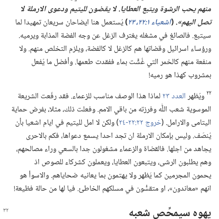
منهم يحب الرشوة ويتبع العطايا.‏ لا يقضون لليتيم ودعوى الارملة لا
تصل اليهم».‏
(‏
اشعياء ١:‏٢٢،‏
٢٣
‏)‏
يُستعمل هنا ايضاحان سريعان تمهيدا لما
سيتبع.‏ فالصائغ في مشغله يغترف الزغل عن وجه الفضة المذابة ويرميه.‏
ورؤساء اسرائيل وقضاتها هم كالزغل لا كالفضة،‏ ويلزم التخلص منهم.‏ ولا
منفعة منهم كالخمر التي غُشَّت بماء ففقدت طعمها.‏ وأفضل ما يُفعل
بمشروب كهذا هو رميه!‏
٢٢
ويُظهر
العدد ٢٣
لماذا هذا الوصف مناسب للزعماء.‏ فقد رفّعت الشريعة
الموسوية شعب اللّٰه وفرزته من باقي الامم.‏ وفعلت ذلك،‏ مثلا،‏ بفرض حماية
اليتامى والارامل.‏ (‏
خروج ٢٢:‏​٢٢-‏٢٤
‏)‏ ولكن لا امل لليتيم في ايام اشعيا بأن
يُنصَف.‏ وليس بإمكان الارملة ان تجد احدا يسمع دعواها،‏ فكم بالاحرى
يجاهد من اجلها.‏ فالقضاة والزعماء مشغولون جدا بالسعي وراء مصالحهم،‏
وهم يطلبون الرشى،‏ ويتبعون العطايا،‏ ويعملون كشركاء للصوص اذ
يحمون المجرمين كما يَظهر ولا يهتمون بما يعانيه ضحاياهم.‏ والاسوأ هو
انهم «معاندون»،‏ او متقسُّون في مسلكهم الخاطئ.‏ فيا لها من حالة فظيعة!‏
يهوه سيمحِّص شعبه