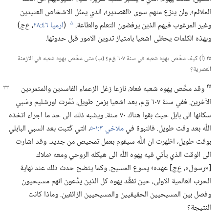
الملائم›.‏ ولن ينزع منهم سوى ‹القصدير›،‏ الذي يمثّل الاشخاص العنيدين
وغير المرغوب فيهم الذين يرفضون التعلم والطاعة.‏
(‏
ارميا ٤٦:‏٢٨
‏،‏
ع‌ج
‏)‏
c
وبهذه الكلمات يحظى اشعيا بامتياز تدوين الامور قبل حدوثها.‏
٢٥ (‏أ)‏ كيف محَّص يهوه شعبه في سنة ٦٠٧ ق‌م؟‏ (‏ب)‏ متى محَّص يهوه شعبه في الازمنة
العصرية؟‏
٢٥
وقد محَّص يهوه شعبه فعلا،‏ نازعا زغل الزعماء الفاسدين والمتمردين
الآخرين.‏ ففي سنة ٦٠٧ ق‌م،‏ بعد اشعيا بزمن طويل،‏ دُمِّرت اورشليم وسُبي
سكانها الى بابل حيث بقوا هناك ٧٠ سنة.‏ ويشبه ذلك الى حد ما اجراء اتخذه
اللّٰه بعد وقت طويل.‏ فالنبوة في
ملاخي ٣:‏​١-‏٥
‏،‏ التي كُتبت بعد السبي البابلي
بوقت طويل،‏ اظهرت ان اللّٰه سيقوم بعمل تمحيص من جديد.‏ وقد اشارت
الى الوقت الذي يأتي فيه يهوه اللّٰه الى هيكله الروحي ومعه ‹ملاك
[«رسول»،‏
ع‌ج
‏] عهده› يسوع المسيح.‏ وكما يتضح حدث ذلك عند نهاية
الحرب العالمية الاولى،‏ حين تفقَّد يهوه كل الذين يدَّعون انهم مسيحيون
وفصل بين المسيحيين الحقيقيين والمسيحيين الزائفين.‏ وماذا كانت
النتيجة؟‏