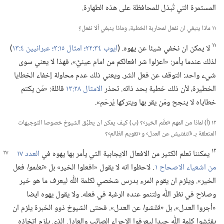
المستمرة التي تُبذل للمحافظة على هذه الطهارة.‏
١١ ماذا ينبغي ان نفعل لمحاربة الخطية،‏ وماذا ينبغي ألا نفعل؟‏
١١
لا يمكن ان نخفي شيئا عن يهوه.‏ (‏
ايوب ٣٤:‏٢٢؛‏
امثال ١٥:‏٣؛‏
عبرانيين ٤:‏١٣
‏)‏
لذلك عندما يأمر:‏ «اعزلوا شر افعالكم من امام عينيَّ»،‏ فهذا لا يعني سوى
شيء واحد:‏ التوقف عن فعل الشر.‏ ويعني ذلك عدم محاولة إخفاء الخطايا
الخطيرة،‏ لأن ذلك خطية بحد ذاته.‏ تحذر
الامثال ٢٨:‏١٣
قائلة:‏ «مَن يكتم
خطاياه لا ينجح ومَن يقر بها ويتركها يُرحَم».‏
١٢ (‏أ)‏ لماذا من المهم
‏‹تعلّم
الخير›؟‏ (‏ب)‏ كيف يمكن ان يطبِّق الشيوخ خصوصا التوجيهات
المتعلقة بـ‍
‏‹التفتيش
عن العدل› و ‹تقويم الظالم›؟‏
١٢
يمكننا تعلم الكثير من الافعال الايجابية التي يأمر بها يهوه في
العدد ١٧
من اشعياء الاصحاح ١
‏.‏ لاحظوا انه لا يقول «افعلوا الخير» بل
‏«تعلموا
فعل
الخير».‏ ويلزم ان يقوم المرء بدرس شخصي لكلمة اللّٰه ليعرف ما هو خير
وصلاح في نظر اللّٰه ولتنمو عنده الرغبة في فعله.‏ ولا يقول يهوه ايضا
«أجروا العدل»،‏ بل
‏«فتّشوا
عن العدل».‏ فحتى الشيوخ ذوو الخبرة يلزم ان
يفتّشوا كلمة اللّٰه جيدا ليعرفوا الاجراء الصائب والعادل الذي يلزم اتخاذه