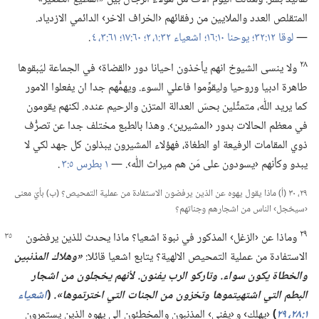
المتقلص العدد والملايين من رفقائهم ‹الخراف الاخر› الدائمي الازدياد.‏
—‏
لوقا ١٢:‏٣٢؛‏
يوحنا ١٠:‏١٦؛‏
اشعياء ٣٢:‏​١،‏ ٢؛‏
٦٠:‏١٧؛‏
٦١:‏​٣،‏ ٤
.‏
٢٨
ولا ينسى الشيوخ انهم يأخذون احيانا دور ‹القضاة› في الجماعة ليُبقوها
طاهرة ادبيا وروحيا وليقوِّموا فاعلي السوء.‏ ويهمُّهم جدا ان يفعلوا الامور
كما يريد اللّٰه،‏ متمثِّلين بحسّ العدالة المتزن والرحيم عنده.‏ لكنهم يقومون
في معظم الحالات بدور ‹المشيرين›.‏ وهذا بالطبع مختلف جدا عن تصرُّف
ذوي المقامات الرفيعة او الطغاة،‏ فهؤلاء المشيرون يبذلون كل جهد لكي لا
يبدو وكأنهم ‹يسودون على مَن هم ميراث اللّٰه›.‏ —‏
١ بطرس ٥:‏٣
.‏
٢٩،‏ ٣٠ (‏أ)‏ ماذا يقول يهوه عن الذين يرفضون الاستفادة من عملية التمحيص؟‏ (‏ب)‏ بأيّ معنى
‹سيخجل› الناس من اشجارهم وجناتهم؟‏
٢٩
وماذا عن ‹الزغل› المذكور في نبوة اشعيا؟‏ ماذا يحدث للذين
يرفضون
الاستفادة من عملية التمحيص الالهية؟‏ يتابع اشعيا قائلا:‏
‏«وهلاك المذنبين
والخطاة يكون سواء.‏ وتاركو الرب يفنون.‏
لأنهم يخجلون من اشجار
البطم التي اشتهيتموها وتخزون من الجنات التي اخترتموها».‏
(‏
اشعياء
١:‏​٢٨،‏
٢٩
‏)‏
‹يهلك› و ‹يفنى› المذنبون والمخطئون الى يهوه الذين يستمرون