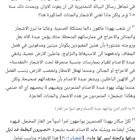
في تجاهل رسائل انبيائه التحذيرية الى ان يفوت الاوان.‏ ويحدث ذلك سنة
٦٠٧ ق‌م.‏ ولكن ماذا تعني الاشجار والجنات المذكورة هنا؟‏
٣٠
ان شعب يهوذا عالقون دائما بمشكلة الصنمية.‏ وغالبا ما تبرز الاشجار
والجنائن والاحراج في ممارساتهم المنحطة.‏ مثلا،‏ يؤمن عبدة الاله بعل
وزوجته عشتورة بأن هذين المعبودين يكونان ميتين ومدفونين في فصل
الجفاف.‏ ولدفعهما الى الاستيقاظ والتزاوج،‏ جاعلَين الارض خصبة،‏ يلتقي
عبدة الاصنام للقيام بممارسات جنسية منحرفة تحت الاشجار «المقدسة»
في الاحراج او الجنائن.‏ وعندما تهطل الامطار وتخصب الارض،‏ يُنسب الفضل
الى الالهين الباطلين،‏ ويشعر عبدة الاصنام بأن معتقداتهم صحيحة.‏ ولكن
عندما يهلك يهوه عبدة الاصنام المتمردين ويفنيهم،‏ لا يحميهم ايّ اله صنمي.‏
وهكذا «يخجل» المتمردون من هذه الاشجار والجنات العاجزة.‏
٣١ ما الامر الذي يواجهه عبدة الاصنام وهو اسوأ من العار؟‏
٣١
لكنَّ سكان يهوذا الصنميين يواجهون امرا اسوأ من العار المخجل.‏ فيهوه
يعدِّل ايضاحه ويشبِّه عابد الاصنام نفسه بشجرة.‏
‏«تصيرون كبطمة قد ذبل
ورقها وكجنة ليس لها ماء».‏
(‏
اشعياء ١:‏٣٠
‏)‏
هذا الايضاح مناسب تماما،‏