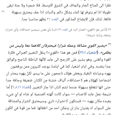
نظرا الى المناخ الحار والجاف في الشرق الاوسط.‏ فلا شجرة ولا جنة تبقى
طويلا اذا لم يتوفر لها الماء بشكل دائم.‏ والنبات اذا جفّ يحترق
بسهولة
فائقة.‏ لذلك فإن الايضاح المذكور في
العدد ٣١
يَظهر مناسبا جدا.‏
٣٢ (‏أ)‏ مَن هو «القوي» المشار اليه في
العدد ٣١
‏؟‏ (‏ب)‏ بأيّ معنى سيصير «مشاقة»،‏ وأيّ «شرار»
يشعله،‏ وبأية نتيجة؟‏
٣٢
‏«يصير القوي مشاقة وعمله شرارا فيحترقان كلاهما معا وليس مَن
يطفئ».‏
(‏
اشعياء ١:‏٣١
‏)‏
فمن هو هذا «القوي»؟‏ ينقل التعبير العبراني فكرة
القوة والغنى.‏ وهو يشير على الارجح الى عابد الآلهة الباطلة الناجح والواثق
جدا بنفسه.‏ وفي ايام اشعيا،‏ كما في ايامنا،‏ يوجد كثيرون ممن يرفضون
يهوه وعبادته النقية،‏ وبعض هؤلاء ناجحون على ما يبدو.‏ لكنَّ يهوه يحذّر ان
اشخاصا كهؤلاء هم ك‍ «مشاقة»،‏ ألياف خشنة من الكتان ضعيفة وجافة جدا
حتى انها تنقطع بسهولة عندما تشم النار،‏ اذا جاز التعبير.‏ (‏
قضاة ١٦:‏​٨،‏ ٩
‏)‏ أما
نتيجة عمل عابد الاصنام —‏ سواء كانت آلهته الصنمية او غناه او ايّ شيء
يعبده مكان يهوه —‏ فستكون ك‍ «شرار» ناري.‏ وسيحترق الشرار والمشاقة
على السواء،‏ اذ يفنيان بنار لن يتمكن احد من اطفائها.‏ فما من قوة في الكون