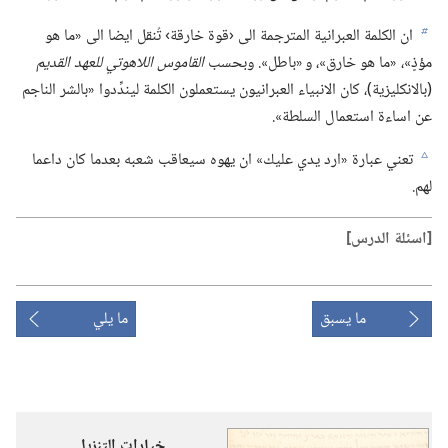
ان الكلمة العبرانية المترجمة الى ‹قوة خارقة› تُنقل ايضا الى «ما هو
b
مؤذٍ»،‏ «ما هو خارق»،‏ و «باطل».‏ وبحسب
القاموس اللاهوتي للعهد القديم
(‏بالانكليزية)‏،‏ كان الانبياء العبرانيون يستعملون الكلمة ليندِّدوا «بالشر الناجم
عن اساءة استعمال السلطة».‏
تعني عبارة «ارد يدي عليك» ان يهوه سيعاقب شعبه بعدما كان داعما
c
لهم.‏
‏[اسئلة الدرس]‏
ما يسبق
ما يلي
خيارات التنزيل