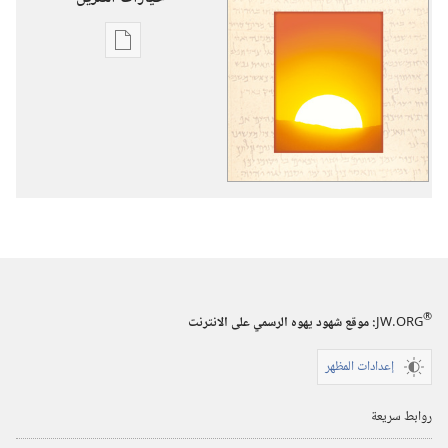
خيارات
تنزيل
الاصدارات
نبوة
اشعيا
—
نور
لكل
الجنس
البشري
®
١
JW.ORG
:‏ موقع شهود يهوه الرسمي على الانترنت
إعدادات المظهر
روابط سريعة