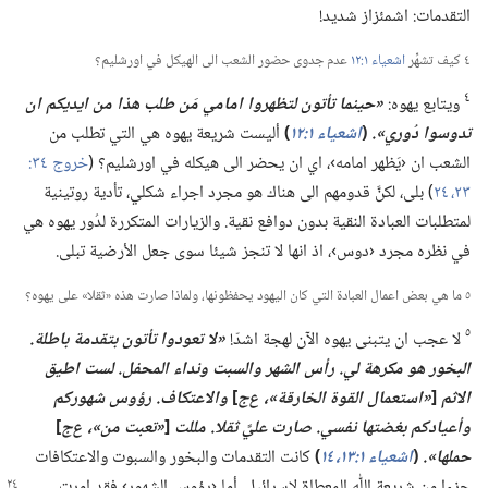
التقدمات:‏ اشمئزاز شديد!‏
٤ كيف تشهِّر
اشعياء ١:‏١٢
عدم جدوى حضور الشعب الى الهيكل في اورشليم؟‏
٤
ويتابع يهوه:‏
‏«حينما تأتون لتظهروا امامي مَن طلب هذا من ايديكم ان
تدوسوا دُوري».‏
(‏
اشعياء ١:‏١٢
‏)‏
أليست شريعة يهوه هي التي تطلب من
الشعب ان ‹يَظهر امامه›،‏ اي ان يحضر الى هيكله في اورشليم؟‏ (‏
٢٣،‏ ٢٤
‏)‏ بلى،‏ لكنَّ قدومهم الى هناك هو مجرد اجراء شكلي،‏ تأدية روتينية
لمتطلبات العبادة النقية بدون دوافع نقية.‏ والزيارات المتكررة لدُور يهوه هي
في نظره مجرد ‹دوس›،‏ اذ انها لا تنجز شيئا سوى جعل الأرضية تبلى.‏
٥ ما هي بعض اعمال العبادة التي كان اليهود يحفظونها،‏ ولماذا صارت هذه «ثقلا» على يهوه؟‏
٥
لا عجب ان يتبنى يهوه الآن لهجة اشدّ!‏
‏«لا تعودوا تأتون بتقدمة باطلة.‏
البخور هو مكرهة لي.‏
رأس الشهر والسبت ونداء المحفل.‏ لست اطيق
الاثم
[‏
‏«استعمال القوة الخارقة»،‏ ع‌ج
‏]
والاعتكاف.‏
رؤوس شهوركم
وأعيادكم بغضتها نفسي.‏ صارت عليَّ ثقلا.‏ مللت
[‏
‏«تعبت من»،‏ ع‌ج
‏]
حملها».‏
(‏
اشعياء ١:‏​١٣
‏،‏ ١٤
‏)‏
كانت التقدمات والبخور والسبوت والاعتكافات
جزءا من شريعة اللّٰه المعطاة لإسرائيل.‏ أما ‹رؤوس الشهور› فقد امرت