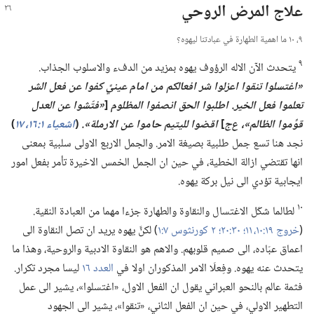
علاج المرض الروحي
٩،‏ ١٠ ما اهمية الطهارة في عبادتنا ليهوه؟‏
٩
يتحدث الآن الاله الرؤوف يهوه بمزيد من الدفء والاسلوب الجذاب.‏
‏«اغتسلوا تنقوا اعزلوا شر افعالكم من امام عينيَّ كفوا عن فعل الشر
تعلموا فعل الخير.‏ اطلبوا الحق انصفوا المظلوم
[‏
‏«فتّشوا عن العدل
قوِّموا الظالم»،‏ ع‌ج
‏]
اقضوا لليتيم حاموا عن الارملة».‏
(‏
اشعياء ١:‏​١٦،‏
١٧
‏)‏
نجد هنا تسع جمل طلبية بصيغة الامر.‏ والجمل الاربع الاولى سلبية بمعنى
انها تقتضي ازالة الخطية،‏ في حين ان الجمل الخمس الاخيرة تأمر بفعل امور
ايجابية تؤدي الى نيل بركة يهوه.‏
١٠
لطالما شكّل الاغتسال والنقاوة والطهارة جزءا مهما من العبادة النقية.‏
(‏
خروج ١٩:‏​١٠،‏ ١١؛‏
٣٠:‏٢٠؛‏
٢ كورنثوس ٧:‏١
‏)‏ لكنَّ يهوه يريد ان تصل النقاوة الى
اعماق عبّاده،‏ الى صميم قلوبهم.‏ والاهم هو النقاوة الادبية والروحية،‏ وهذا ما
يتحدث عنه يهوه.‏ وفِعلَا الامر المذكوران اولا في
العدد ١٦
ليسا مجرد تكرار.‏
فثمة عالم بالنحو العبراني يقول ان الفعل الاول،‏ «اغتسلوا»،‏ يشير الى عمل
التطهير الاولي،‏ في حين ان الفعل الثاني،‏ «تنقوا»،‏ يشير الى الجهود