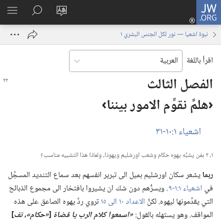
JW.ORG
تسجيل
تغيير
البحث
اظهر
الدخول
لغة
في
القائم
(يفتح
نبوة اشعيا — نور لكل الجنس البشري ١
الموقع
JW.‎ORG
نافذة
جديدة)
اقرأ باللغة
الفصل الثالث
‏‹هلمَّ نقوِّم الامور بيننا›‏
اشعياء ١:‏​١٠-‏٣١
١،‏ ٢ بمَن يشبِّه يهوه حكام وشعب اورشليم ويهوذا،‏ ولماذا هذا التشبيه مناسب؟‏
ربما
يشعر سكان اورشليم بميل الى تبرير انفسهم بعد سماع التنديد المسجَّل
في
اشعياء ١:‏​١-‏٩
.‏ ويسرُّهم دون شك ان يشيروا بافتخار الى مجموع الذبائح
التي يقدِّمونها ليهوه.‏ لكنَّ
الاعداد ١٠ الى ١٥
تروي ردَّ يهوه الصاعق على هذه
المواقف.‏ وهو يستهله بالقول:‏
‏«اسمعوا كلام الرب يا قضاة
[‏
‏«حكام»،‏ تف
‏]