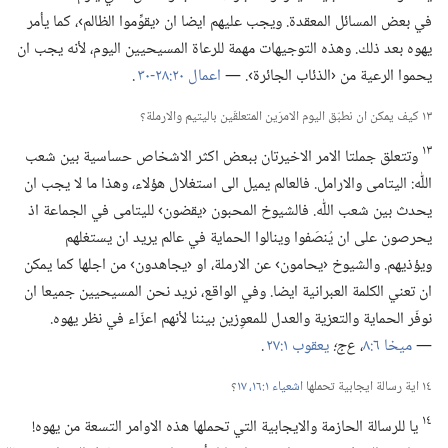
في بعض المسائل المعقدة.‏ ويجب عليهم ايضا ان ‹يقوِّموا الظالم›،‏ كما يأمر
يهوه بعد ذلك.‏ وهذه التوجيهات مهمة للرعاة المسيحيين اليوم،‏ لأنه يجب ان
يحموا الرعية من ‹الذئاب الجائرة›.‏ —‏
اعمال ٢٠:‏​٢٨-‏٣٠
.‏
١٣ كيف يمكن ان نطبّق اليوم الامرَين المتعلقَين باليتيم والارملة؟‏
١٣
وتتعلق جملتا الامر الاخيرتان ببعض اكثر الاشخاص حساسية بين شعب
اللّٰه:‏ اليتامى والارامل.‏ فالعالم يميل الى استغلال هؤلاء،‏ وهذا ما لا يجب ان
يحدث بين شعب اللّٰه.‏ فالشيوخ المحبون ‹يقضون› لليتامى في الجماعة اذ
يحرصون على ان يُنصَفوا وينالوا الحماية في عالم يريد ان يستغلهم
ويؤذيهم.‏ والشيوخ ‹يحامون› عن الارملة،‏ او ‹يجاهدون› من اجلها كما يمكن
ان تعني الكلمة العبرانية ايضا.‏ وفي الواقع،‏ نريد نحن المسيحيين جميعا ان
نوفّر الحماية والتعزية والعدل للمعوِزين بيننا لأنهم اعزّاء في نظر يهوه.‏
—‏
ميخا ٦:‏٨
‏،‏
ع‌ج؛‏
يعقوب ١:‏٢٧
.‏
١٤ اية رسالة ايجابية تحملها
اشعياء ١:‏​١٦،‏ ١٧
‏؟‏
١٤
يا للرسالة الحازمة والايجابية التي تحملها هذه الاوامر التسعة من يهوه!‏