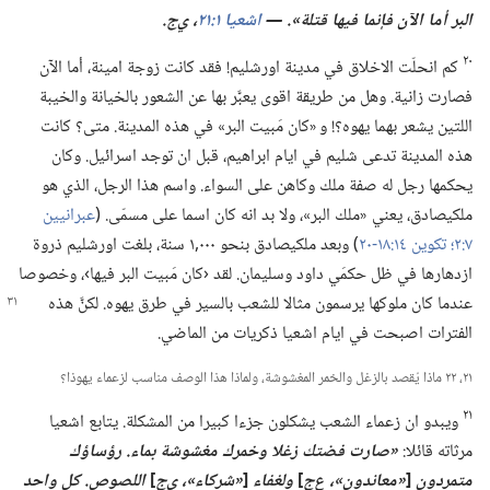
البر أما الآن فإنما فيها قتلة».‏ —‏
اشعيا ١:‏٢١
‏،‏ ي‌ج.‏
٢٠
كم انحلّت الاخلاق في مدينة اورشليم!‏ فقد كانت زوجة امينة،‏ أما الآن
فصارت زانية.‏ وهل من طريقة اقوى يعبَّر بها عن الشعور بالخيانة والخيبة
اللتين يشعر بهما يهوه؟‏!‏ و «كان مَبيت البر» في هذه المدينة.‏ متى؟‏ كانت
هذه المدينة تدعى شليم في ايام ابراهيم،‏ قبل ان توجد اسرائيل.‏ وكان
يحكمها رجل له صفة ملك وكاهن على السواء.‏ واسم هذا الرجل،‏ الذي هو
ملكيصادق،‏ يعني «ملك البر»،‏ ولا بد انه كان اسما على مسمّى.‏ (‏
عبرانيين
٧:‏٢؛‏
تكوين ١٤:‏​١٨-‏٢٠
‏)‏ وبعد ملكيصادق بنحو ٠٠٠‏,١ سنة،‏ بلغت اورشليم ذروة
ازدهارها في ظل حكمَي داود وسليمان.‏ لقد ‹كان مَبيت البر فيها›،‏ وخصوصا
عندما
كان ملوكها يرسمون مثالا للشعب بالسير في طرق يهوه.‏ لكنَّ هذه
الفترات اصبحت في ايام اشعيا ذكريات من الماضي.‏
٢١،‏ ٢٢ ماذا يُقصد بالزغل والخمر المغشوشة،‏ ولماذا هذا الوصف مناسب لزعماء يهوذا؟‏
٢١
ويبدو ان زعماء الشعب يشكلون جزءا كبيرا من المشكلة.‏ يتابع اشعيا
مرثاته قائلا:‏
‏«صارت فضتك زغلا وخمرك مغشوشة بماء.‏
رؤساؤك
متمردون
[‏
‏«معاندون»،‏ ع‌ج
‏]
ولغفاء
[‏
‏«شركاء»،‏ ي‌ج
‏]
اللصوص.‏ كل واحد