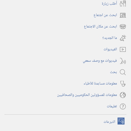
أُطلب زيارة
ابحث عن اجتماع
(يفتح
نافذة
ابحث عن مكان الاجتماع
(يفتح
جديدة)
نافذة
ما الجديد؟‏
جديدة)
الفيديوات
فيديوات مع وصف سمعي
بحث
معلومات مساعِدة للأطباء
معلومات للمسؤولين الحكوميين والصحافيين
تعليمات
التبرعات
(يفتح