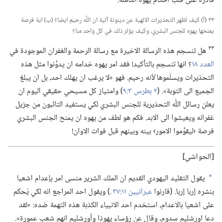
قادرة على قلب احكام يهوه الكاملة.‏
٣٣ (‏أ)‏ كيف تُظهر التحذيرات الالهية عن دينونة آتية ان اللّٰه رحيم ايضا؟‏ (‏ب)‏ اية فرصة
يمنحها يهوه للجنس البشري،‏ وكيف يؤثر ذلك في كل واحد منا؟‏
٣٣
هل تنسجم هذه الرسالة الاخيرة مع رسالة الرحمة والغفران الموجودة في
العدد ١٨
‏؟‏ انها تنسجم بالتأكيد!‏ فقد امر يهوه خدامه ان يدوِّنوا مثل هذه
التحذيرات ويسلّموها
لأنه
رحيم.‏ فهو «لا يرغب ان يهلك احد،‏ بل ان يبلغ
الجميع الى التوبة».‏ (‏
٢ بطرس ٣:‏٩
‏)‏ وامتياز كل مسيحي حقيقي اليوم ان
يعلن رسائل اللّٰه التحذيرية للجنس البشري لكي يستفيد التائبون من جزيل
غفرانه ويعيشوا الى الابد.‏ فكم هو لطف من يهوه ان يمنح الجنس البشري
فرصة ‹ليقوِّموا الامور› بينه وبينهم قبل فوات الاوان!‏
‏[الحواشي]‏
يقول التقليد اليهودي القديم ان الملك الشرير منسى امر بإعدام اشعيا
a
بنشره إربا إربا.‏ (‏قارنوا
عبرانيين ١١:‏٣٧
.‏)‏ ويقول احد المراجع انه لكي يُحكم
على اشعيا بالاعدام،‏ استخدم احد الانبياء الكذبة هذه التهمة ضده:‏ «لقد
دعا اورشليم سدوم،‏ وقال عن رؤساء يهوذا وأورشليم انهم شعب عمورة».‏