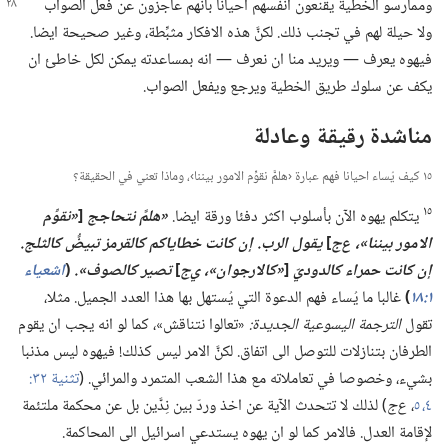
وممارسو الخطية يقنعون انفسهم احيانا بأنهم عاجزون عن فعل
الصواب
ولا حيلة لهم في تجنب ذلك.‏ لكنَّ هذه الافكار مثبِّطة،‏ وغير صحيحة ايضا.‏
فيهوه يعرف —‏ ويريد منا ان نعرف —‏ انه بمساعدته يمكن لكل خاطئ ان
يكف عن سلوك طريق الخطية ويرجع ويفعل الصواب.‏
مناشدة رقيقة وعادلة
١٥ كيف يُساء احيانا فهم عبارة ‹هلمَّ نقوِّم الامور بيننا›،‏ وماذا تعني في الحقيقة؟‏
١٥
يتكلم يهوه الآن بأسلوب اكثر دفئا ورقة ايضا.‏
‏«هلمَّ نتحاجج
[‏
‏«نقوِّم
الامور بيننا»،‏ ع‌ج
‏]
يقول الرب.‏ إن كانت خطاياكم كالقرمز تبيضُّ كالثلج.‏
إن كانت حمراء كالدوديّ
[‏
‏«كالارجوان»،‏ ي‌ج
‏]
تصير كالصوف».‏
(‏
اشعياء
١:‏١٨
‏)‏
غالبا ما يُساء فهم الدعوة التي يُستهل بها هذا العدد الجميل.‏ مثلا،‏
تقول
الترجمة اليسوعية الجديدة:‏
«تعالوا نتناقش»،‏ كما لو انه يجب ان يقوم
الطرفان بتنازلات للتوصل الى اتفاق.‏ لكنَّ الامر ليس كذلك!‏ فيهوه ليس مذنبا
بشيء،‏ وخصوصا في تعاملاته مع هذا الشعب المتمرد والمرائي.‏ (‏
٤،‏ ٥
‏،‏
ع‌ج
‏)‏ لذلك لا تتحدث الآية عن اخذ وردّ بين نِدَّين بل عن محكمة ملتئمة
لإقامة العدل.‏ فالامر كما لو ان يهوه يستدعي اسرائيل الى المحاكمة.‏