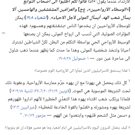
الارتداد عندما يقول:‏
‏«اذا قالوا لكم اطلبوا الى اصحاب التوابع
[‏
‏«الوسطاء الأرواحيين»،‏ ع‌ج
‏]
والعرافين المشقشقين والهامسين.‏ ألا
يسأل شعب الهه.‏ أيسأل الموتى لأجل الاحياء».‏
(‏
اشعياء ٨:‏١٩
‏)‏
يمكن
للوسطاء الأرواحيين ان يخدعوا الناس ‹بشقشقتهم وهمسهم›.‏ فهذه
المؤثرات الصوتية،‏ التي
تُنسب الى ارواح الموتى،‏ يمكن ان يصنعها
الوسيط الأرواحي الحي بواسطة التكلم من البطن.‏ لكنَّ الشياطين تشترك
احيانا وتتخذ شخصية الموتى،‏ وهذا ما حدث كما يَظهر عندما ذهب شاول
الى ساحرة عين دور.‏ —‏
١ صموئيل ٢٨:‏​٨-‏١٩
.‏
٦ لماذا يستحق الاسرائيليون الذين لجأوا الى الأرواحية اللوم خصوصا؟‏
٦
كل ذلك يحصل في يهوذا مع ان يهوه حرَّم ممارسة الأرواحية.‏ وعقوبة ذلك
تحت الشريعة الموسوية هي الموت.‏ (‏
لاويين ١٩:‏٣١؛‏
٢٠:‏​٦،‏
٢٧؛‏
تثنية ١٨:‏​٩-‏١٢
‏)‏
فلماذا يرتكب شعب اقتناه يهوه هذا التعدِّي الخطير؟‏ لأنهم اداروا ظهورهم
لشريعة يهوه ومشورته و ‹تقسَّوا بالقوة الخادعة للخطية›.‏ (‏
عبرانيين ٣:‏١٣
‏)‏
و «سمن مثل الشحم قلبهم» وابتعدوا عن الههم.‏ —‏
مزمور ١١٩:‏٧٠
.‏
a
٧ كيف يتمثل كثيرون اليوم بالاسرائيليين في ايام اشعيا،‏ وما هو مصير هؤلاء إن لم يتوبوا؟‏