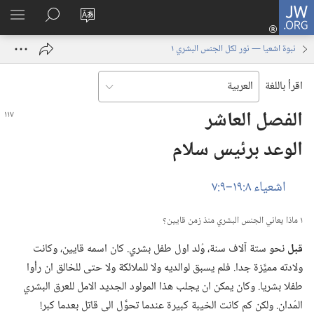
JW.ORG
تسجيل
تغيير
البحث
اظهر
الدخول
لغة
في
القائم
(يفتح
نبوة اشعيا — نور لكل الجنس البشري ١
الموقع
JW.‎ORG
نافذة
جديدة)
اقرأ باللغة
الفصل العاشر
الوعد برئيس سلام
اشعياء ٨:‏١٩–‏٩:‏٧
١ ماذا يعاني الجنس البشري منذ زمن قايين؟‏
قبل
نحو ستة آلاف سنة،‏ وُلد اول طفل بشري.‏ كان اسمه قايين،‏ وكانت
ولادته مميَّزة جدا.‏ فلم يسبق لوالديه ولا للملائكة ولا حتى للخالق ان رأوا
طفلا بشريا.‏ وكان يمكن ان يجلب هذا المولود الجديد الامل للعرق البشري
المُدان.‏ ولكن كم كانت الخيبة كبيرة عندما تحوَّل الى قاتل بعدما كبر!‏