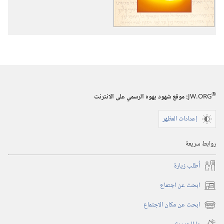
نبوة
اشعيا
—
نور
لكل
الجنس
البشري
®
١
JW.ORG
:‏ موقع شهود يهوه الرسمي على الانترنت
إعدادات المظهر
روابط سريعة
أُطلب زيارة
ابحث عن اجتماع
(يفتح
نافذة
ابحث عن مكان الاجتماع
(يفتح
جديدة)
نافذة