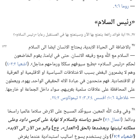
—‏
روما ٦:‏٩
.‏
‏«رئيس السلام»‏
٢٧،‏ ٢٨ اية فوائد رائعة يتمتع بها الآن وسيتمتع بها في المستقبل رعايا «رئيس السلام»؟‏
٢٧
بالاضافة الى الحياة الابدية،‏ يحتاج الانسان ايضا الى السلام
—‏ السلام مع اللّٰه ومع رفيقه الانسان.‏ حتى في ايامنا،‏ يقوم الخاضعون
لحكم «رئيس السلام» ‹بطبع سيوفهم سككا ورماحهم مناجل›.‏ (‏
اشعيا ٢:‏​٢-‏٤
‏)‏
وهم لا يضمرون البغض بسبب الاختلافات السياسية او الاقليمية او العرقية
او الاقتصادية.‏ فهم متحدون في عبادة الاله الحقيقي الواحد،‏ يهوه،‏ ويعملون
على المحافظة على علاقات سلمية بقريبهم،‏ سواء داخل الجماعة او خارجها.‏
—‏
غلاطية ٦:‏١٠؛‏
افسس ٤:‏​٢،‏ ٣؛‏
٢ تيموثاوس ٢:‏٢٤
.‏
٢٨
وفي وقت اللّٰه المعين،‏ سيوطِّد المسيح على الارض سلاما عالميا راسخا
ودائما.‏ (‏
اعمال ١:‏٧
‏)‏
‏«لنمو رياسته وللسلام لا نهاية على كرسي داود وعلى
مملكته ليثبتها ويعضدها بالحق
[‏
‏«العدل»،‏ ع‌ج
‏]
والبر من الآن الى الابد».‏
(‏
اشعياء ٩:‏٧
أ
‏)‏
ولن يستخدم يسوع اساليب استبدادية عندما يفرض