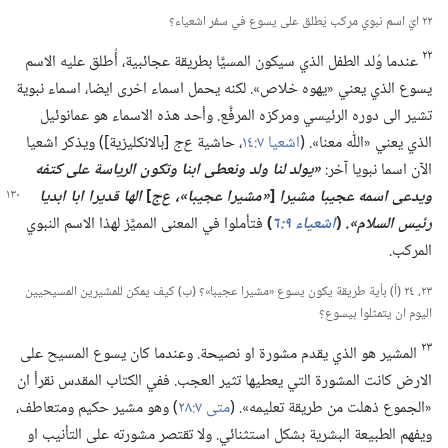
٢٢ ايّ اسم نبوي مركب يُطلق على يسوع في سفر اشعياء؟‏
٢٢
عندما وُلد الطفل الذي سيكون المسيَّا بطريقة عجائبية،‏ أُطلق عليه الاسم
يسوع الذي يعني «يهوه خلاص».‏ لكنه يحمل اسماء اخرى ايضا،‏ اسماء نبوية
تشير الى دوره الرئيسي ومركزه المرفَّع.‏ وأحد هذه الاسماء هو عمانوئيل
الذي يعني «اللّٰه معنا».‏ (‏
اشعيا ٧:‏١٤
‏،‏ حاشية
ع‌ج
[بالانكليزية])‏ ويذكر اشعيا
الآن اسما نبويا آخر:‏
‏«يولد لنا ولد ونعطى ابنا وتكون الرياسة على كتفه
ويدعى اسمه
عجيبا مشيرا
[‏
‏«مشيرا عجيبا»،‏ ع‌ج
‏]
الها قديرا ابا ابديا
رئيس السلام».‏
(‏
اشعياء ٩:‏٦
‏)‏
فتأملوا في المعنى المميَّز لهذا الاسم النبوي
المركب.‏
٢٣،‏ ٢٤ (‏أ)‏ بأية طريقة يكون يسوع «مشيرا عجيبا»؟‏ (‏ب)‏ كيف يمكن للمشيرين المسيحيين
اليوم ان يتمثلوا بيسوع؟‏
٢٣
المشير هو الذي يقدم مشورة او نصيحة.‏ وعندما كان يسوع المسيح على
الارض كانت المشورة التي يعطيها تثير العجب.‏ ففي الكتاب المقدس نقرأ ان
«الجموع ذهلت من طريقة تعليمه».‏ (‏
متى ٧:‏٢٨
‏)‏ وهو مشير حكيم ومتعاطف،‏
ويفهم الطبيعة البشرية بشكل استثنائي.‏ ولا تقتصر مشورته على التأنيب او