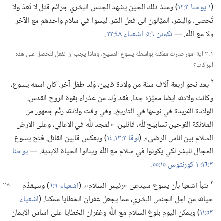
(‏
١ يوحنا ٣:‏١٢
‏)‏ ومنذ ذلك الحين يشهد الجنس البشري جرائم قتل لا تُعدّ ولا
تُحصى.‏ والبشر،‏ الميَّالون الى فعل الشر،‏ ليسوا في سلام واحدهم مع الآخر
ولا مع اللّٰه.‏ —‏
تكوين ٦:‏٥؛‏
اشعياء ٤٨:‏٢٢
.‏
٢،‏ ٣ اية امور صارت ممكنة بواسطة يسوع المسيح،‏ وماذا يجب ان نفعل لنحصل على هذه
البركات؟‏
٢
بعد نحو اربعة آلاف سنة من ولادة قايين،‏ وُلد طفل آخر.‏ كان اسمه يسوع،‏
وكانت ولادته ايضا مميَّزة جدا.‏ فقد وُلد من عذراء بقوة الروح القدس،‏
الولادة الفريدة في نوعها في التاريخ.‏ وفي وقت ولادته رنَّم جمهور من
الملائكة الفرحين تسابيح للّٰه،‏ قائلين:‏ «المجد للّٰه في الاعالي،‏ وعلى الارض
السلام بين اناس الرضى».‏ (‏
لوقا ٢:‏​١٣،‏ ١٤
‏)‏ وبعكس قايين القاتل،‏ فتح يسوع
المجال للبشر لكي يكونوا في سلام مع اللّٰه وينالوا الحياة الابدية.‏ —‏
يوحنا
٣:‏١٦؛‏
١ كورنثوس ١٥:‏٥٥
.‏
٣
تنبأ اشعيا بأن يسوع سيدعى «رئيس السلام».‏ (‏
اشعياء ٩:‏٦
‏)‏
وسيقدِّم
حياته من اجل الجنس البشري،‏ مما يجعل غفران الخطايا ممكنا.‏ (‏
اشعياء
٥٣:‏١١
‏)‏ ويمكن اليوم بلوغ السلام مع اللّٰه وغفران الخطايا على اساس الايمان