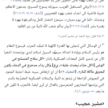
على ان شعب يهوه عانى الامرَّين على يد المديانيين
من جديد.‏ (‏
٧-‏١٦؛‏
٨:‏٢٨
‏)‏ وفي المستقبل القريب،‏ سيوجِّه يسوع المسيح،‏ جدعون الاعظم،‏
ضربة قاضية الى اعداء شعب يهوه العصريين.‏ (‏
كشف ١٧:‏١٤؛‏
١٩:‏​١١-‏٢١
‏)‏
وعندئذ،‏ «كما في يوم مديان»،‏ سيُحرَز انتصار كامل ودائم بقوة يهوه لا
بقدرة بشر.‏ (‏
قضاة ٧:‏​٢-‏٢٢
‏)‏ ولن يتألم شعب اللّٰه ثانيةً من نير الظلم!‏
٢١ ماذا تقول نبوة اشعيا عن مصير الحرب؟‏
٢١
ان الوسائل التي تتجلى بها القدرة الالهية لا تمجِّد الحرب.‏ فيسوع المقام
هو رئيس السلام،‏ وبإبادة اعدائه سيمهِّد السبيل لسلام ابدي.‏ ويتحدث اشعيا
الآن عن تدمير كامل المعدّات العسكرية بالنار:‏
‏«كل سلاح المتسلح في
الوغى
[‏
‏«كل حذاء يُحدث جلبة»،‏ ي‌ج
‏]
وكل رداء مدحرج في الدماء يكون
للحريق مأكلا للنار».‏
(‏
اشعياء ٩:‏٥
‏)‏
ان ايّ ارتعاش سببه خبط احذية الجنود
في الجيوش الزاحفة لن يُشعر به ثانيةً.‏ والبدلات العسكرية المضرَّجة بالدم
التي يرتديها المحاربون المتمرسون بالقتال لن تُرى ايضا.‏ فالحرب لا تكون في
ما بعد.‏ —‏
مزمور ٤٦:‏٩
.‏
‏‹مشير عجيب›‏