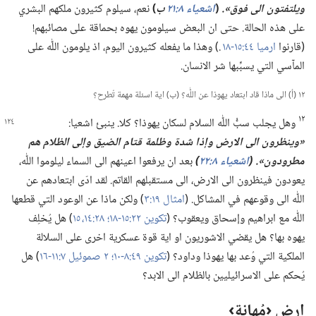
ويلتفتون الى فوق».‏
(‏
اشعياء ٨:‏٢١
ب
‏)‏
نعم،‏ سيلوم كثيرون ملكهم البشري
على هذه الحالة.‏ حتى ان البعض سيلومون يهوه بحماقة على مصائبهم!‏
(‏قارنوا
ارميا ٤٤:‏​١٥-‏١٨
.‏)‏ وهذا ما يفعله كثيرون اليوم،‏ اذ يلومون اللّٰه على
المآ‌سي التي يسبِّبها شر الانسان.‏
١٢ (‏أ)‏ الى ماذا قاد ابتعاد يهوذا عن اللّٰه؟‏ (‏ب)‏ اية اسئلة مهمة تُطرح؟‏
١٢
وهل يجلب سبُّ اللّٰه السلام لسكان يهوذا؟‏ كلا.‏ ينبئ اشعيا:‏
‏«وينظرون الى الارض وإذا شدة وظلمة قتام الضيق وإلى الظلام هم
مطرودون».‏ (‏
اشعياء ٨:‏٢٢
‏)‏
بعد ان يرفعوا اعينهم الى السماء ليلوموا اللّٰه،‏
يعودون فينظرون الى الارض،‏ الى مستقبلهم القاتم.‏ لقد ادّى ابتعادهم عن
اللّٰه الى وقوعهم في المشاكل.‏ (‏
امثال ١٩:‏٣
‏)‏ ولكن ماذا عن الوعود التي قطعها
اللّٰه مع ابراهيم وإسحاق ويعقوب؟‏ (‏
تكوين ٢٢:‏​١٥-‏١٨؛‏
٢٨:‏​١٤،‏ ١٥
‏)‏ هل يُخلِف
يهوه بها؟‏ هل يقضي الاشوريون او اية قوة عسكرية اخرى على السلالة
الملكية التي وُعد بها يهوذا وداود؟‏ (‏
تكوين ٤٩:‏​٨-‏١٠؛‏
٢ صموئيل ٧:‏​١١-‏١٦
‏)‏ هل
يُحكم على الاسرائيليين بالظلام الى الابد؟‏
ارض ‹مُهانة›‏