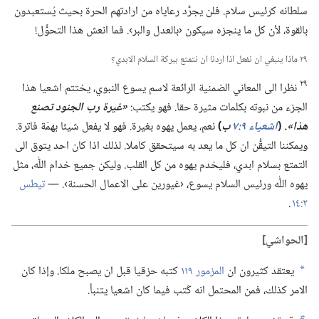
سلطانه كرئيس سلام.‏ فلن يجرَّد رعاياه من ارادتهم الحرة بحيث يُستعبدون
بالقوة،‏ لأن كل ما ينجزه سيكون ‹بالعدل والبر›.‏ فما انعش هذا التحوُّل!‏
٢٩ ماذا ينبغي ان نفعل اذا اردنا ان نتمتع ببركة السلام الابدي؟‏
٢٩
نظرا الى المعاني الضمنية الرائعة لاسم يسوع النبوي،‏ يختتم اشعيا هذا
الجزء من نبوته بكلمات مثيرة حقا.‏ فهو يكتب:‏
‏«غيرة رب الجنود تصنع
هذا».‏
(‏
اشعياء ٩:‏٧
ب
‏)‏
نعم،‏ يعمل يهوه بغيرة.‏ فهو لا يفعل شيئا بهمّة فاترة.‏
ويمكننا التيقُّن ان كل ما يعد به سيتحقق كاملا.‏ لذلك اذا كان احد يتوق الى
التمتع بسلام ابدي،‏ فليخدم يهوه من كل القلب.‏ وليكن جميع خدام اللّٰه،‏ مثل
يهوه اللّٰه ورئيس السلام يسوع،‏ ‹غيورين على الاعمال الحسنة›.‏ —‏
تيطس
٢:‏١٤
.‏
‏[الحواشي]‏
يعتقد كثيرون ان
المزمور ١١٩
كتبه حزقيا قبل ان يصبح ملكا.‏ وإذا كان
a
الامر كذلك،‏ فمن المحتمل انه كُتب فيما كان اشعيا يتنبأ.‏