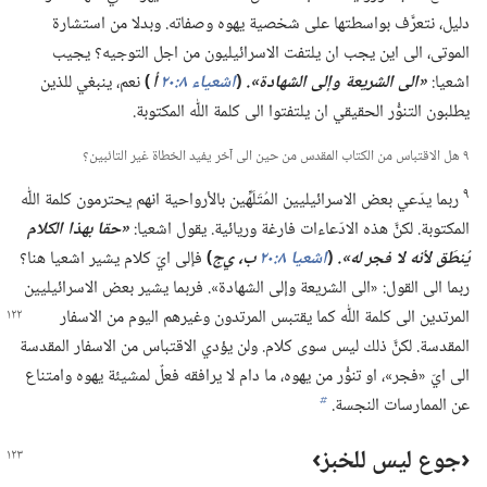
دليل،‏ نتعرَّف بواسطتها على شخصية يهوه وصفاته.‏ وبدلا من استشارة
الموتى،‏ الى اين يجب ان يلتفت الاسرائيليون من اجل التوجيه؟‏ يجيب
اشعيا:‏
‏«الى الشريعة وإلى الشهادة».‏
(‏
اشعياء ٨:‏٢٠
أ
)‏
نعم،‏ ينبغي للذين
يطلبون التنوُّر الحقيقي ان يلتفتوا الى كلمة اللّٰه المكتوبة.‏
٩ هل الاقتباس من الكتاب المقدس من حين الى آخر يفيد الخطاة غير التائبين؟‏
٩
ربما يدّعي بعض الاسرائيليين المُتَلَهِّين بالأرواحية انهم يحترمون كلمة اللّٰه
المكتوبة.‏ لكنَّ هذه الادّعاءات فارغة وريائية.‏ يقول اشعيا:‏
‏«حقا بهذا الكلام
يُنطَق لأنه لا فجر له».‏
(‏
اشعيا ٨:‏٢٠
ب،‏ ي‌ج
‏)‏
فإلى ايّ كلام يشير اشعيا هنا؟‏
ربما الى القول:‏ «الى الشريعة وإلى الشهادة».‏ فربما يشير بعض الاسرائيليين
المرتدين الى كلمة اللّٰه كما يقتبس المرتدون وغيرهم اليوم من
الاسفار
المقدسة.‏ لكنَّ ذلك ليس سوى كلام.‏ ولن يؤدي الاقتباس من الاسفار المقدسة
الى ايّ «فجر»،‏ او تنوُّر من يهوه،‏ ما دام لا يرافقه فعلٌ لمشيئة يهوه وامتناع
عن الممارسات النجسة.‏
b
‏‹جوع ليس للخبز›‏