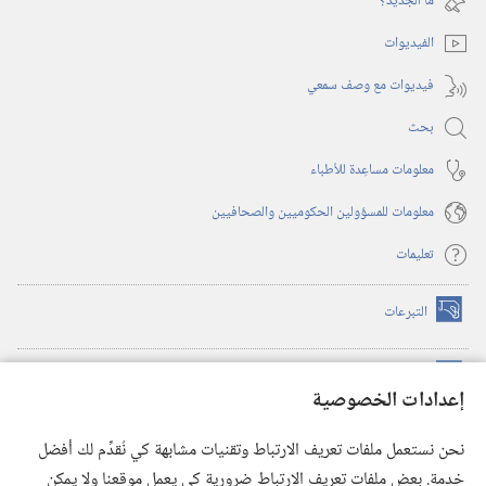
ما الجديد؟‏
جديدة)
الفيديوات
فيديوات مع وصف سمعي
بحث
معلومات مساعِدة للأطباء
معلومات للمسؤولين الحكوميين والصحافيين
تعليمات
التبرعات
(يفتح
نافذة
جديدة)
مكتبة برج المراقبة الالكترونية
™
(يفتح
إعدادات الخصوصية
نافذة
JW Hub
جديدة)
(يفتح
نحن نستعمل ملفات تعريف الارتباط وتقنيات مشابهة كي نُقدِّم لك أفضل
نافذة
®
خدمة. بعض ملفات تعريف الارتباط ضرورية كي يعمل موقعنا ولا يمكن
تطبيق
JW Library