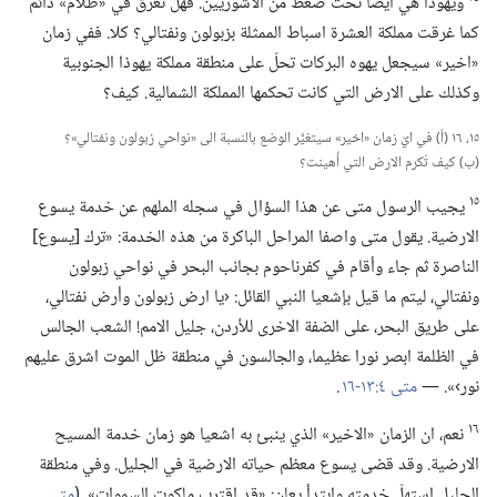
ويهوذا هي ايضا تحت ضغط من الاشوريين.‏ فهل تغرق في «ظلام» دائم
كما غرقت مملكة العشرة اسباط الممثلة بزبولون ونفتالي؟‏ كلا.‏ ففي زمان
«اخير» سيجعل يهوه البركات تحلّ على منطقة مملكة يهوذا الجنوبية
وكذلك على الارض التي كانت تحكمها المملكة الشمالية.‏ كيف؟‏
١٥،‏ ١٦ (‏أ)‏ في ايّ زمان «اخير» سيتغيَّر الوضع بالنسبة الى «نواحي زبولون ونفتالي»؟‏
(‏ب)‏ كيف تُكرم الارض التي أُهينت؟‏
١٥
يجيب الرسول متى عن هذا السؤال في سجله الملهم عن خدمة يسوع
الارضية.‏ يقول متى واصفا المراحل الباكرة من هذه الخدمة:‏ «ترك [يسوع]
الناصرة ثم جاء وأقام في كفرناحوم بجانب البحر في نواحي زبولون
ونفتالي،‏ ليتم ما قيل بإشعيا النبي القائل:‏ ‹يا ارض زبولون وأرض نفتالي،‏
على طريق البحر،‏ على الضفة الاخرى للأردن،‏ جليل الامم!‏ الشعب الجالس
في الظلمة ابصر نورا عظيما،‏ والجالسون في منطقة ظل الموت اشرق عليهم
نور›».‏ —‏
متى ٤:‏​١٣-‏١٦
.‏
١٦
نعم،‏ ان الزمان «الاخير» الذي ينبئ به اشعيا هو زمان خدمة المسيح
الارضية.‏ وقد قضى يسوع معظم حياته الارضية في الجليل.‏ وفي منطقة
الجليل استهلّ خدمته وابتدأ يعلن:‏ «قد اقترب ملكوت السموات».‏ (‏
متى