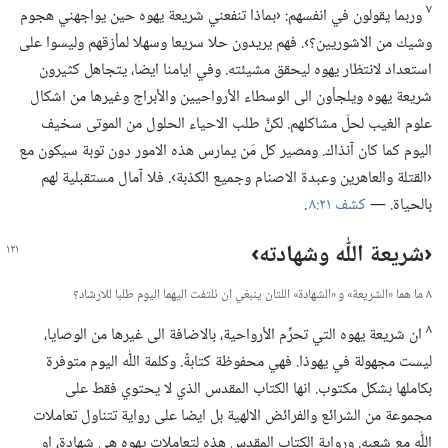
٧
وربما يقولون في انفسهم:‏ ‹بماذا تنفعني شريعة يهوه حين يواجهني هجوم
وشيك من الاشوريين؟‏›.‏ فهم يريدون حلا سريعا وسهلا لمأزقهم وليسوا على
استعداد لانتظار يهوه ليحقق مشيئته.‏ وفي ايامنا ايضا،‏ يتجاهل كثيرون
شريعة يهوه ويلجأون الى الوسطاء الأرواحيين والأبراج وغيرها من اشكال
علوم الغيب لحلّ مشاكلهم.‏ لكنَّ طلب الاحياء الحلول من الموتى سخيف
اليوم كما كان آنذاك.‏ ومصير كل مَن يمارس هذه الامور دون توبة سيكون مع
‹القتلة والعاهرين وعبدة الاصنام وجميع الكذبة›.‏ فلا آمال مستقبلية لهم
بالحياة.‏ —‏
كشف ٢١:‏٨
.‏
‏‹شريعة اللّٰه وشهادته›‏
٨ ما هما «الشريعة» و «الشهادة» اللتان ينبغي ان نلتفت اليهما اليوم طلبا للارشاد؟‏
٨
ان شريعة يهوه التي تحرِّم الأرواحية،‏ بالاضافة الى غيرها من الوصايا،‏
ليست مجهولة في يهوذا.‏ فهي محفوظة كتابةً.‏ وكلمة اللّٰه اليوم متوفرة
بكاملها بشكل مكتوب.‏ انها الكتاب المقدس الذي لا يحتوي فقط على
مجموعة من الشرائع والفرائض الالهية بل ايضا على رواية تتناول تعاملات
اللّٰه مع شعبه.‏ ورواية الكتاب المقدس هذه لتعاملات يهوه هي شهادة،‏ او