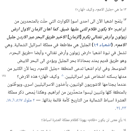
١٣ ما هي «جليل الامم»،‏ وكيف ‹تُهان›؟‏
١٣
يلمّح اشعيا الآن الى احدى اسوإ الكوارث التي حلّت بالمتحدرين من
ابراهيم:‏
‏«لا يكون ظلام للتي عليها ضيق.‏ كما اهان الزمان الاول ارض
زبولون وأرض نفتالي يكرم
[‏
الزمان
‏]
الاخير طريق البحر عبر الاردن جليل
الامم».‏
(‏
اشعياء ٩:‏١
‏)‏
الجليل هي مقاطعة في مملكة اسرائيل الشمالية.‏ وهي
تشمل في نبوة اشعيا «ارض زبولون وأرض نفتالي» وأيضا «طريق البحر»،‏
وهو طريق قديم يمتد بمحاذاة بحر الجليل ويؤدي الى البحر الابيض
المتوسط.‏ وفي ايام اشعيا تدعى المنطقة «جليل الامم»،‏ ربما لأن الكثير من
مدنها يسكنه اشخاص غير اسرائيليين.‏
وكيف
‏‹تُهان› هذه الارض؟‏
c
عندما يجتاحها الاشوريون الوثنيون،‏ يأخذون الاسرائيليين اسرى،‏ ويوطِّنون
بالمنطقة كلها وثنيين ليسوا متحدِّرين من ابراهيم.‏ وهكذا يُمحى ذكر مملكة
العشرة اسباط الشمالية من التاريخ كأمة قائمة بذاتها.‏ —‏
٢ ملوك ١٧:‏​٥،‏ ٦،‏
١٨،‏
٢٣،‏ ٢٤
.‏
١٤ بأيّ معنى لن يكون «ظلام» يهوذا كظلام مملكة العشرة اسباط؟‏
١٤