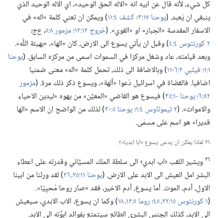
كل شيء،‏ لأنه قال عن ابيه انه «الاله الحق الوحيد»،‏ اي الاله الوحيد الذي
ينبغي ان يُعبد.‏ (‏
يوحنا ١٧:‏٣؛‏
كشف ٤:‏١١
‏)‏ ويمكن ان تعني كلمة «اله» في
الاسفار المقدسة «الجبار» او «القوي».‏ (‏
خروج ١٢:‏١٢؛‏
مزمور ٨:‏٥
‏،‏
ع‌ج؛‏
٢ كورنثوس ٤:‏٤
‏)‏ وقبل ان يأتي يسوع الى الارض،‏ كان «الها»،‏ «بهيئة اللّٰه».‏
وبعد قيامته،‏ عاد وشغل مركزا في السموات اسمى من مركزه السابق.‏ (‏
يوحنا
١:‏١؛‏
فيلبي ٢:‏​٦-‏١١
‏)‏ وبالاضافة الى ذلك،‏ تحمل كلمة «اله» معنى ضمنيا
اضافيا.‏ فالقضاة في اسرائيل دُعوا «آلهة»،‏ ويسوع ذكر ذلك مرة.‏ (‏
مزمور
٨٢:‏٦؛‏
يوحنا ١٠:‏٣٥
‏)‏ فيسوع هو القاضي «المعيَّن» من يهوه «ليدين الاحياء
والاموات».‏ (‏
٢ تيموثاوس ٤:‏١؛‏
يوحنا ٥:‏٣٠
‏)‏ لذلك من الواضح ان الاسم «الها
قديرا» هو اسم على مسمّى.‏
٢٦ لماذا يمكن ان يدعى يسوع «ابا ابديا»؟‏
٢٦
ويشير اللقب ‹اب ابدي› الى سلطة الملك المسيَّاني وقدرته على اعطاء
البشر امل العيش الى الابد على الارض.‏ (‏
يوحنا ١١:‏​٢٥،‏ ٢٦
‏)‏ لقد ورثنا من ابينا
الاول،‏ آدم،‏ الموت.‏ أما يسوع،‏ آدم الاخير،‏ فقد «صار روحا مُحيِيًا».‏
(‏
١ كورنثوس ١٥:‏​٢٢،‏
٤٥؛‏
روما ٥:‏​١٢،‏
١٨
‏)‏ وكما ان يسوع،‏ الاب الابدي،‏ سيعيش
الى الابد،‏ كذلك الجنس البشري الطائع سيتمتع بفوائد ابوَّته الى الابد.‏