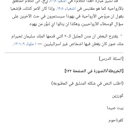
قد تشير عبارة «هذا الكلام» في
اشعيا ٨:‏٢٠
‏،‏ ي‌ج،‏
الى الكلام المتعلق
b
بالأرواحية كما هو مقتبس في
اشعياء ٨:‏١٩
.‏ وإذا كان الامر كذلك،‏ فإشعيا
يقول ان مروِّجي الأرواحية في يهوذا سيستمرون في حث الآخرين على
سؤال الوسطاء الأرواحيين،‏ وهكذا لن ينالوا ايّ تنوُّر من يهوه.‏
يقترح البعض ان مدن الجليل الـ‍ ٢٠ التي قدمها الملك سليمان لحيرام
c
ملك صور كان يقطن فيها اشخاص غير اسرائيليين.‏ —‏
١ ملوك ٩:‏​١٠-‏١٣
.‏
‏[اسئلة الدرس]‏
‏[الخريطة/‏الصورة في الصفحة ١٢٢]‏
‏(‏اطلب النص في شكله المنسَّق في المطبوعة)‏
كورزين
بيت صيدا
كفرناحوم