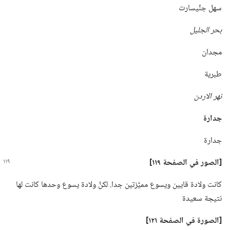
سهل جنِّيسارت
بحر الجليل
مجدان
طبرية
نهر الاردن
جدارة
جدارة
‏[الصور في الصفحة ١١٩]‏
كانت ولادة قايين ويسوع مميَّزتين جدا.‏ لكنَّ ولادة يسوع وحدها كانت لها
نتيجة سعيدة
‏[الصورة في الصفحة ١٢١]‏