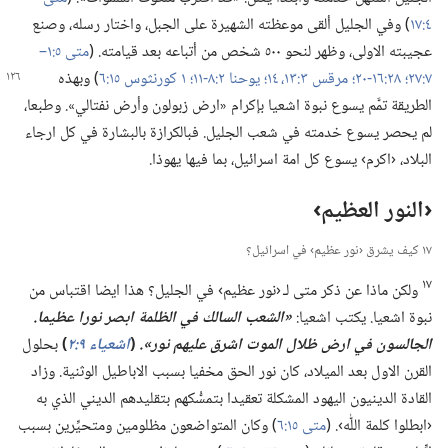
٤:‏١٧
‏)‏ وفي الجليل ألقى موعظته الشهيرة على الجبل،‏ واختار رسله،‏ وصنع
عجيبته الاولى،‏ وظهر لنحو ٥٠٠ شخص من أتباعه بعد قيامته.‏ (‏
متى ٥:‏١–‏
٧:‏٢٧؛‏
٢٨:‏​١٦-‏٢٠؛‏
مرقس ٣:‏​
١٣،‏ ١٤؛‏
يوحنا ٢:‏​٨-‏١١؛‏
١ كورنثوس ١٥:‏٦
‏)‏ وبهذه
الطريقة تمَّم يسوع نبوة اشعيا بإكرام «ارض زبولون وأرض نفتالي».‏ وطبعا،‏
لم يحصر يسوع خدمته في شعب الجليل.‏ فبالكرازة بالبشارة في كل ارجاء
البلاد،‏ ‹اكرم› يسوع كل امة اسرائيل،‏ بما فيها يهوذا.‏
‏‹النور العظيم›‏
١٧ كيف يشرق ‹نور عظيم› في اسرائيل؟‏
١٧
ولكن ماذا عن ذكر متى لـ‍ ‹نور عظيم› في الجليل؟‏ هذا ايضا اقتباس من
نبوة اشعيا.‏ يكتب اشعيا:‏
‏«الشعب السالك في الظلمة ابصر نورا عظيما.‏
الجالسون في ارض ظلال الموت اشرق عليهم نور».‏
(‏
اشعياء ٩:‏٢
‏)‏
بحلول
القرن الاول بعد الميلاد،‏ كان نور الحق مخفيا بسبب الاباطيل الوثنية.‏ وزاد
القادة الدينيون اليهود المشكلة تعقيدا بتمسُّكهم بتقليدهم الديني الذي به
‹ابطلوا كلمة اللّٰه›.‏ (‏
متى ١٥:‏٦
‏)‏ وكان المتواضعون مظلومين ومتحيِّرين بسبب