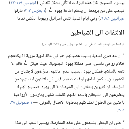
بيسوع المسيح.‏ لكنَّ هذه البركات لا تأتي بشكل تلقائي.‏ (‏
كولوسي ١:‏​٢١-‏٢٣
‏)‏
فيجب على مَن يريدها ان يتعلم اطاعة يهوه اللّٰه.‏ (‏
١ بطرس ٣:‏١١
‏؛‏ قارنوا
عبرانيين ٥:‏​٨،‏ ٩
.‏)‏ وفي ايام اشعيا،‏ تفعل اسرائيل ويهوذا العكس تماما.‏
الالتفات الى الشياطين
٤،‏ ٥ ما هو الوضع السائد في ايام اشعيا،‏ وإلى مَن يلتفت البعض؟‏
٤
ان معاصري اشعيا،‏ بسبب عصيانهم،‏ هم في حالة ادبية مزرية اذ يكتنفهم
ظلام روحي دامس.‏ حتى مملكة يهوذا الجنوبية،‏ حيث هيكل اللّٰه قائم،‏ لا
تنعم بالسلام.‏ فسكان يهوذا،‏ بسبب عدم امانتهم،‏ معرَّضون لاجتياح من
الاشوريين،‏ وتكمن امامهم اوقات صعبة.‏ فإلى مَن يلتفتون ليعينهم؟‏ من
المؤسف ان كثيرين يلتفتون الى الشيطان لا الى يهوه.‏ صحيح انهم لا
يتضرّعون الى الشيطان باسمه،‏ لكنهم كالملك شاول يمارسون الأرواحية،‏
باحثين عن الحلول لمشاكلهم بمحاولة الاتصال بالموتى.‏ —‏
١-‏٢٠
.‏
٥
حتى ان البعض يشجّعون على هذه الممارسة.‏ ويشير اشعيا الى هذا