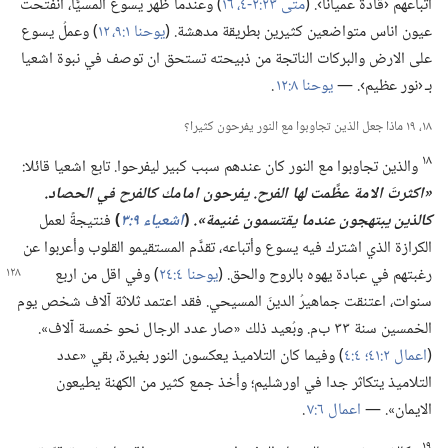
اتِّباعهم ‹قادة عميانا›.‏ (‏
متى ٢٣:‏​٢-‏٤،‏
١٦
‏)‏ وعندما ظهر يسوع المسيَّا،‏ انفتحت
عيون اناس متواضعين كثيرين بطريقة مدهشة.‏ (‏
يوحنا ١:‏​٩،‏
١٢
‏)‏ وعملُ يسوع
على الارض والبركات الناتجة من ذبيحته تستحق ان توصف في نبوة اشعيا
بـ‍ ‹نور عظيم›.‏ —‏
يوحنا ٨:‏١٢
.‏
١٨،‏ ١٩ ماذا جعل الذين تجاوبوا مع النور يفرحون كثيرا؟‏
١٨
والذين تجاوبوا مع النور كان عندهم سبب كبير ليفرحوا.‏ تابع اشعيا قائلا:‏
‏«اكثرتَ الامة عظَّمت لها الفرح.‏ يفرحون امامك كالفرح في الحصاد.‏
كالذين يبتهجون عندما يقتسمون غنيمة».‏
(‏
اشعياء ٩:‏٣
‏)‏
فنتيجةً لعمل
الكرازة الذي اشترك فيه يسوع وأتباعه،‏ تقدَّم المستقيمو القلوب وأعربوا عن
رغبتهم في عبادة
يهوه بالروح والحق.‏ (‏
يوحنا ٤:‏٢٤
‏)‏ وفي اقل من اربع
سنوات،‏ اعتنقت جماهيرُ الدينَ المسيحي.‏ فقد اعتمد ثلاثة آلاف شخص يوم
الخمسين سنة ٣٣ ب‌م.‏ وبُعيد ذلك «صار عدد الرجال نحو خمسة آلاف».‏
(‏
اعمال ٢:‏٤١؛‏
٤:‏٤
‏)‏ وفيما كان التلاميذ يعكسون النور بغيرة،‏ بقي «عدد
التلاميذ يتكاثر جدا في اورشليم؛‏ وأخذ جمع كثير من الكهنة يطيعون
الايمان».‏ —‏
اعمال ٦:‏٧
.‏
١٩