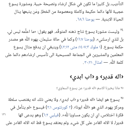
التأديب،‏ بل كثيرا ما تكون في شكل ارشاد ونصيحة حبية.‏ ومشورة يسوع
عجيبة لأنها دائما حكيمة وكاملة ومعصومة من الخطإ.‏ ومَن يتبعها ينال
الحياة الابدية.‏ —‏
يوحنا ٦:‏٦٨
.‏
٢٤
وليست مشورة يسوع نتاج ذهنه المتوقِّد.‏ فهو يقول:‏ «ما اعلِّمه ليس لي،‏
بل للذي ارسلني».‏ (‏
يوحنا ٧:‏١٦
‏)‏ وكما في حالة سليمان،‏ يهوه اللّٰه هو مصدر
حكمة يسوع.‏ (‏
١ ملوك ٣:‏​٧-‏١٤؛‏
متى ١٢:‏٤٢
‏)‏ وينبغي ان يدفع مثال يسوع
المعلمين والمشيرين في الجماعة المسيحية الى تأسيس ارشادهم دائما على
كلمة اللّٰه.‏ —‏
امثال ٢١:‏٣٠
.‏
‏‹اله قدير› و ‹اب ابدي›‏
٢٥ ماذا يخبرنا الاسم ‹اله قدير› عن يسوع السماوي؟‏
٢٥
يسوع هو ايضا ‹اله قدير› و ‹اب ابدي›.‏ ولا يعني ذلك انه يغتصب سلطة
ومركز يهوه،‏ الذي هو ‹اللّٰه ابونا›.‏ (‏
٢ كورنثوس ١:‏٢
‏)‏ فيسوع «لم يتأمل في
فكرة اختلاس،‏ اي ان يكون مساويا للّٰه».‏
‏(‏
فيلبي ٢:‏٦
‏)‏ وهو يدعى الها
قديرا،‏ لا الاله القادر على كل شيء.‏ ولم يعتقد يسوع قط انه الاله القادر على