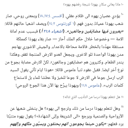
١٠ ماذا يعاني سكان يهوذا نتيجة رفضهم يهوه؟‏
١٠
يؤدي عصيان يهوه الى ظلام عقلي.‏ (‏
افسس ٤:‏​١٧،‏ ١٨
‏)‏ وبمعنى روحي،‏ صار
شعب يهوذا عميانا،‏ بدون فهم.‏ (‏
١ كورنثوس ٢:‏١٤
‏)‏ ويصف اشعيا حالتهم قائلا:‏
‏«يعبرون فيها مضايَقين وجائعين».‏
(‏
اشعياء ٨:‏٢١
أ
)‏
فبسبب عدم امانة
الامة —‏ وخصوصا خلال حكم الملك آحاز —‏ صار بقاء يهوذا كمملكة
مستقلة مهدَّدا بالخطر.‏ فالامة محاطة بالاعداء.‏ والجيش الاشوري يهاجم
مدن يهوذا الواحدة تلو الاخرى.‏ ويجعل العدو الارض المنتجة تقفر،‏ وهكذا
يندر الطعام.‏ وكثيرون هم ‹مضايَقون وجائعون›.‏ لكنَّ الارض مصابة بجوع من
نوع آخر ايضا.‏ فقبل عقود تنبأ عاموس قائلا:‏ «هوذا ايام تأتي يقول السيد
الرب ارسل جوعا في الارض لا جوعا للخبز ولا عطشا للماء بل لاستماع
كلمات الرب».‏ (‏
عاموس ٨:‏١١
‏)‏ ويهوذا يبرِّح بها الآن هذا الجوع الروحي!‏
١١ هل تتعلم يهوذا درسا من التأديب الذي تناله؟‏
١١
وهل تتعلم يهوذا درسا من ذلك وترجع الى يهوه؟‏ هل يتخلى شعبها عن
الأرواحية والصنمية ويرجع «الى الشريعة وإلى الشهادة»؟‏ يقول يهوه متنبِّئا
برد فعلهم:‏
‏«يكون حينما يجوعون انهم يحنقون ويسبُّون ملكهم وإلههم