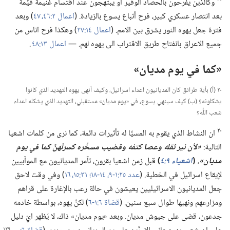
وكالذين يفرحون بالحصاد الوفير او يبتهجون عند اقتسام غنيمة قيِّمة
بعد انتصار عسكري كبير،‏ فرح أتباع يسوع بالزيادة.‏ (‏
اعمال ٢:‏​٤٦،‏ ٤٧
‏)‏ وبعد
فترة جعل يهوه النور يشرق بين الامم.‏ (‏
اعمال ١٤:‏٢٧
‏)‏ وهكذا فرح اناس من
جميع الاعراق بانفتاح طريق الاقتراب الى يهوه لهم.‏ —‏
اعمال ١٣:‏٤٨
.‏
‏«كما في يوم مديان»‏
٢٠ (‏أ)‏ بأية طرائق كان المديانيون اعداء اسرائيل،‏ وكيف أنهى يهوه التهديد الذي كانوا
يشكلونه؟‏ (‏ب)‏ كيف سينهي يسوع،‏ في «يوم مديان» مستقبلي،‏ التهديد الذي يشكله اعداء
شعب اللّٰه؟‏
٢٠
ان النشاط الذي يقوم به المسيَّا له تأثيرات دائمة،‏ كما نرى من كلمات اشعيا
التالية:‏
‏«لأن نير ثقله وعصا كتفه وقضيب مسخِّره كسرتَهنَّ كما في يوم
مديان».‏
(‏
اشعياء ٩:‏٤
‏)‏
قبل زمن اشعيا بقرون،‏ تآ‌مر المديانيون مع الموآبيين
لإيقاع اسرائيل في الخطية.‏ (‏
عدد ٢٥:‏​١-‏٩،‏
١٤-‏١٨؛‏
٣١:‏​١٥،‏ ١٦
‏)‏ وفي وقت لاحق
جعل المديانيون الاسرائيليين يعيشون في حالة رعب بالإغارة على قراهم
ومزارعهم ونهبها طوال سبع سنين.‏ (‏
قضاة ٦:‏​١-‏٦
‏)‏ لكنَّ يهوه،‏ بواسطة خادمه
جدعون،‏ قضى على جيوش مديان.‏ وبعد «يوم مديان» ذاك،‏ لا يَظهر ايّ دليل