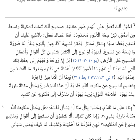
عِنْدِي؟‏›‏
٦
تَخَيَّلْ أَنَّكَ تَعْمَلُ عَلَى أَلْبُومِ صُوَرٍ عَائِلِيَّةٍ.‏ صَحِيحٌ أَنَّكَ تَمْلِكُ تَشْكِيلَةً وَاسِعَةً
مِنَ ٱلصُّوَرِ،‏ لٰكِنَّ سِعَةَ ٱلْأَلْبُومِ مَحْدُودَةٌ.‏ فَمَا عَسَاكَ تَفْعَلُ؟‏ بِٱلطَّبْعِ عَلَيْكَ أَنْ
تَنْتَقِيَ بَعْضًا مِنْهَا.‏ بِشَكْلٍ مُمَاثِلٍ،‏ يُمْكِنُ تَشْبِيهُ ٱلْأَنَاجِيلِ بِأَلْبُومٍ يَنْقُلُ لَنَا صُورَةً
وَاضِحَةً عَنْ يَسُوعَ.‏ فَيَهْوَهُ لَمْ يُوحِ إِلَى ٱلْكَتَبَةِ بِتَدْوِينِ كُلِّ أَقْوَالِ وَأَعْمَالِ
ٱلْمَسِيحِ عَلَى ٱلْأَرْضِ.‏ (‏
يو ٢٠:‏٣٠؛‏
٢١:‏٢٥
‏)‏ بَلْ إِنَّ رُوحَهُ وَجَّهَهُمْ إِلَى حِفْظِ تِلْكَ
ٱلَّتِي تُسَاعِدُنَا أَنْ نَفْهَمَ مَا ٱلْأُمُورُ ٱلْأَكْثَرُ أَهَمِّيَّةً فِي نَظَرِهِ وَنُدْرِكَ مَا ٱلْقَصْدُ مِنْ
خِدْمَةِ ٱبْنِهِ.‏ (‏
٢ تي ٣:‏​١٦،‏ ١٧؛‏
٢ بط ١:‏٢١
‏)‏ وَبِمَا أَنَّ ٱلْأَنَاجِيلَ زَاخِرَةٌ
بِتَعَالِيمِ ٱلْمَسِيحِ عَنْ مَلَكُوتِ ٱللّٰهِ،‏ فَلَا بُدَّ أَنَّ هٰذَا ٱلْمَوْضُوعَ يَحْتَلُّ مَكَانَةً بَارِزَةً
عِنْدَ يَهْوَهَ.‏ خُلَاصَةُ ٱلْقَوْلِ:‏ يُرِيدُ يَهْوَهُ أَنْ نَتَعَرَّفَ إِلَى مَلَكُوتِهِ عَنْ كَثَبٍ.‏
٧
بِنَاءً عَلَى مَا تَقَدَّمَ،‏ يَحْسُنُ بِكُلٍّ مِنَّا أَنْ يَسْأَلَ نَفْسَهُ:‏ ‹هَلْ يَحْتَلُّ
مَلَكُوتُ ٱللّٰهِ
مَكَانَةً بَارِزَةً عِنْدِي؟‏›.‏ وَإِذَا كَانَ كَذٰلِكَ،‏ أَلَا نَتَشَوَّقُ أَنْ نَسْتَمِعَ إِلَى أَقْوَالِ وَتَعَالِيمِ
يَسُوعَ عَنِ ٱلْمَلَكُوتِ؟‏ فَهِيَ تُعَرِّفُنَا مَا أَهَمِّيَّتُهُ وَتَكْشِفُ لَنَا كَيْفَ وَمَتَى سَيَأْتِي.‏