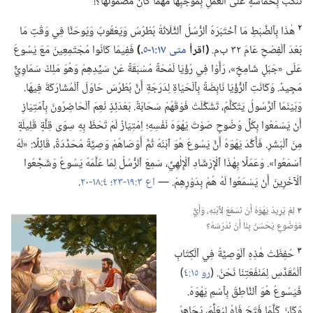
تَنْكَبُّ بِحَمَاسَةٍ عَلَى ٱلْعَمَلِ بِمُوجَبِهَا مَهْمَا كَانَ مَضْمُونُهَا؟‏!‏
٢
هٰذَا بِٱلضَّبْطِ مَا ٱخْتَبَرَهُ ٱلرُّسُلُ ٱلثَّلَاثَةُ بُطْرُسُ وَيَعْقُوبُ وَيُوحَنَّا فِي وَقْتٍ مَا
بَعْدَ ٱلْفِصْحِ عَامَ ٣٢ ب‌م.‏
‏(‏اقرأ
متى ١٧:‏​١-‏٥
‏.‏)‏
فَفِيمَا كَانُوا مُجْتَمِعِينَ مَعَ يَسُوعَ
عَلَى «جَبَلٍ شَامِخٍ»،‏ رَأَوْا فِي رُؤْيَا لَمْحَةً مُسْبَقَةً عَنْ سَيِّدِهِمْ وَهُوَ مَلِكٌ سَمَاوِيٌّ
مَجِيدٌ.‏ وَكَانَتِ ٱلرُّؤْيَا نَابِضَةً بِٱلْحَيَاةِ لِدَرَجَةِ أَنَّ بُطْرُسَ حَاوَلَ ٱلْمُشَارَكَةَ فِيهَا.‏
وَبَيْنَمَا ٱلرَّسُولُ يَتَكَلَّمُ،‏ تَشَكَّلَتْ فَوْقَهُمْ سَحَابَةٌ.‏ بَعْدَئِذٍ نَعِمَ ٱلْحَاضِرُونَ بِٱمْتِيَازِ
أَنْ يَسْمَعُوا بِكُلِّ وُضُوحٍ صَوْتَ يَهْوَهَ نَفْسِهِ؛‏ اِمْتِيَازٌ لَمْ تَحْظَ بِهِ سِوَى قِلَّةٍ قَلِيلَةٍ
مِنَ ٱلْبَشَرِ.‏ فَأَكَّدَ يَهْوَهُ أَنَّ يَسُوعَ هُوَ ٱبْنُهُ ثُمَّ أَوْصَاهُمْ وَصِيَّةً مُحَدَّدَةً،‏ قَائِلًا:‏ «لَهُ
ٱسْمَعُوا».‏ وَعَمَلًا بِهٰذَا ٱلْإِرْشَادِ ٱلْإِلٰهِيِّ،‏ سَمِعَ ٱلرُّسُلُ لِمَا عَلَّمَهُ يَسُوعُ وَشَجَّعُوا
ٱلْآخَرِينَ أَنْ يَسْمَعُوا لَهُ هُمْ بِدَوْرِهِمْ.‏ —‏
اع ٣:‏​١٩-‏٢٣؛‏
٤:‏​١٨-‏٢٠
‏.‏
٣
لِمَ يُرِيدُ يَهْوَهُ أَنْ نَسْمَعَ لِٱبْنِهِ،‏ وَأَيُّ
مَوْضُوعٍ يَحْسُنُ بِنَا أَنْ نَدْرُسَهُ؟‏
٣
حُفِظَتْ هٰذِهِ ٱلْوَصِيَّةُ فِي ٱلْكِتَابِ
ٱلْمُقَدَّسِ لِمَنْفَعَتِنَا نَحْنُ.‏ (‏
رو ١٥:‏٤
‏)‏
فَيَسُوعُ هُوَ ٱلنَّاطِقُ بِٱسْمِ يَهْوَهَ.‏
وَكَانَ كُلَّمَا فَتَحَ فَاهُ لِيُعَلِّمَ،‏ يُجَاهِرُ