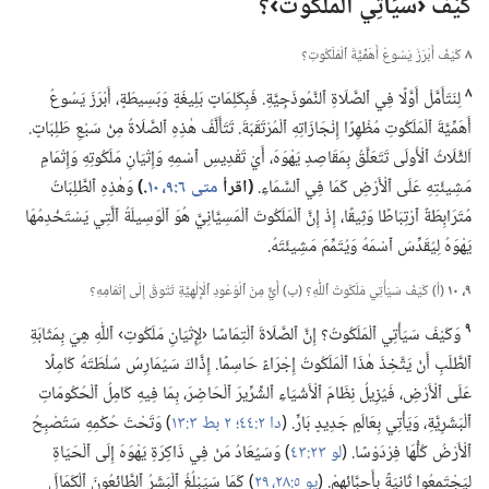
كَيْفَ ‹سَيَأْتِي ٱلْمَلَكُوتُ›؟‏
٨
كَيْفَ أَبْرَزَ يَسُوعُ أَهَمِّيَّةَ ٱلْمَلَكُوتِ؟‏
٨
لِنَتَأَمَّلْ أَوَّلًا فِي ٱلصَّلَاةِ ٱلنَّمُوذَجِيَّةِ.‏ فَبِكَلِمَاتٍ بَلِيغَةٍ وَبَسِيطَةٍ،‏ أَبْرَزَ يَسُوعُ
أَهَمِّيَّةَ ٱلْمَلَكُوتِ مُظْهِرًا إِنْجَازَاتِهِ ٱلْمُرْتَقَبَةَ.‏ تَتَأَلَّفُ هٰذِهِ ٱلصَّلَاةُ مِنْ سَبْعِ طَلِبَاتٍ.‏
اَلثَّلَاثُ ٱلْأُولَى تَتَعَلَّقُ بِمَقَاصِدِ يَهْوَهَ،‏ أَيْ تَقْدِيسِ ٱسْمِهِ وَإِتْيَانِ مَلَكُوتِهِ وَإِتْمَامِ
مَشِيئَتِهِ عَلَى ٱلْأَرْضِ كَمَا فِي ٱلسَّمَاءِ.‏
‏(‏اقرأ
متى ٦:‏​٩،‏ ١٠
‏.‏)‏
وَهٰذِهِ ٱلطَّلِبَاتُ
مُتَرَابِطَةٌ ٱرْتِبَاطًا وَثِيقًا،‏ إِذْ إِنَّ ٱلْمَلَكُوتَ ٱلْمَسِيَّانِيَّ هُوَ ٱلْوَسِيلَةُ ٱلَّتِي يَسْتَخْدِمُهَا
يَهْوَهُ لِيُقَدِّسَ ٱسْمَهُ وَيُتَمِّمَ مَشِيئَتَهُ.‏
٩،‏ ١٠
(‏أ)‏ كَيْفَ سَيَأْتِي مَلَكُوتُ ٱللّٰهِ؟‏ (‏ب)‏ أَيٌّ مِنَ ٱلْوُعُودِ ٱلْإِلٰهِيَّةِ تَتُوقُ إِلَى إِتْمَامِهِ؟‏
٩
وَكَيْفَ سَيَأْتِي ٱلْمَلَكُوتُ؟‏ إِنَّ ٱلصَّلَاةَ ٱلْتِمَاسًا ‹لِإِتْيَانِ مَلَكُوتِ› ٱللّٰهِ هِيَ بِمَثَابَةِ
ٱلطَّلَبِ أَنْ يَتَّخِذَ هٰذَا ٱلْمَلَكُوتُ إِجْرَاءً حَاسِمًا.‏ إِذَّاكَ سَيُمَارِسُ سُلْطَتَهُ كَامِلًا
عَلَى ٱلْأَرْضِ،‏ فَيُزِيلُ نِظَامَ ٱلْأَشْيَاءِ ٱلشِّرِّيرَ ٱلْحَاضِرَ،‏ بِمَا فِيهِ كَامِلُ ٱلْحُكُومَاتِ
ٱلْبَشَرِيَّةِ،‏ وَيَأْتِي بِعَالَمٍ جَدِيدٍ بَارٍّ.‏ (‏
دا ٢:‏٤٤؛‏
٢ بط ٣:‏١٣
‏)‏ وَتَحْتَ حُكْمِهِ سَتُصْبِحُ
ٱلْأَرْضُ كُلُّهَا فِرْدَوْسًا.‏ (‏
لو ٢٣:‏٤٣
‏)‏ وَسَيُعَادُ مَنْ فِي ذَاكِرَةِ يَهْوَهَ إِلَى ٱلْحَيَاةِ
لِيَجْتَمِعُوا ثَانِيَةً بِأَحِبَّائِهِمْ.‏ (‏
يو ٥:‏​٢٨،‏ ٢٩
‏)‏ كَمَا سَيَبْلُغُ ٱلْبَشَرُ ٱلطَّائِعُونَ ٱلْكَمَالَ