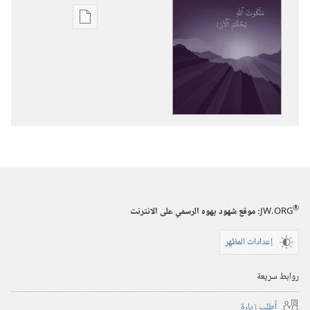
خيارات
تنزيل
الاصدارات
ملكوت
اللّٰه
يحكم
الآن!‏
®
JW.ORG
:‏ موقع شهود يهوه الرسمي على الانترنت
إعدادات المظهر
روابط سريعة
أُطلب زيارة