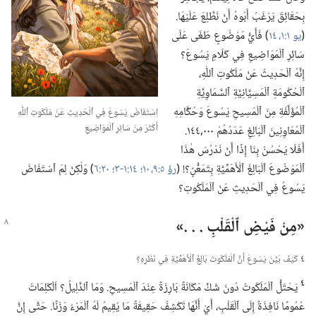
بِحَقَائِقَ يَرْغَبُ أَبُوهُ أَنْ نَطَّلِعَ عَلَيْهَا.‏
(‏
يو ١:‏​١،‏
١٤
‏)‏ فَأَيُّ مَوْضُوعٍ طَغَى عَلَى
سَائِرِ ٱلْمَوَاضِيعِ فِي كَلَامِ يَسُوعَ؟‏
إِنَّهُ ٱلْحَدِيثُ عَنْ مَلَكُوتِ ٱللّٰهِ،‏
ٱلْحُكُومَةِ ٱلْمَسِيَّانِيَّةِ ٱلسَّمَاوِيَّةِ
ٱلْمُؤَلَّفَةِ مِنَ ٱلْمَسِيحِ يَسُوعَ وَحُكَّامِهِ
اِسْتَفَاضَ يَسُوعُ فِي ٱلْحَدِيثِ عَنْ مَلَكُوتِ ٱللّٰهِ
أَكْثَرَ مِنْ سَائِرِ ٱلْمَوَاضِيعِ
ٱلْمُعَاوِنِينَ ٱلْبَالِغِ عَدَدُهُمْ ٠٠٠‏,١٤٤.‏
أَفَلَا يَحْسُنُ بِنَا إِذًا أَنْ نَدْرُسَ هٰذَا
ٱلْمَوْضُوعَ ٱلْبَالِغَ ٱلْأَهَمِّيَّةِ بِتَمَعُّنٍ؟‏!‏ (‏
رؤ ٥:‏​٩،‏ ١٠؛‏
١٤:‏​١-‏٣؛‏
٢٠:‏٦
‏)‏ وَلٰكِنْ لِمَ ٱسْتَفَاضَ
يَسُوعُ فِي ٱلْحَدِيثِ عَنْ ٱلْمَلَكُوتِ؟‏
‏«مِنْ فَيْضِ ٱلْقَلْبِ .‏ .‏ .‏»‏
٤
كَيْفَ بَيَّنَ يَسُوعُ أَنَّ ٱلْمَلَكُوتَ بَالِغُ ٱلْأَهَمِّيَّةِ فِي نَظَرِهِ؟‏
٤
يَحْتَلُّ ٱلْمَلَكُوتُ دُونَ شَكٍّ مَكَانَةً بَارِزَةً عِنْدَ ٱلْمَسِيحِ.‏ وَمَا ٱلدَّلِيلُ؟‏ اَلْكَلِمَاتُ
عُمُومًا نَافِذَةٌ إِلَى ٱلْقَلْبِ،‏ أَيْ أَنَّهَا تَكْشِفُ حَقِيقَةً مَا يُقِيمُ لَهُ ٱلْمَرْءُ وَزْنًا.‏ حَتَّى إِنَّ