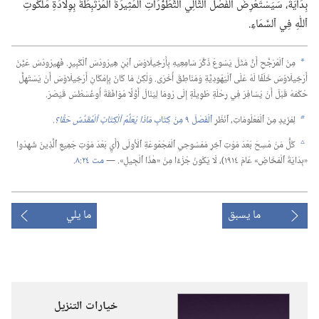
بِدَايَةً،‏ سَيَسْتَعْرِضُ ٱلْفَصْلُ ٱلتَّالِي ٱلتَّطَوُّرَاتِ ٱلْمُثِيرَةَ ٱلْمُرْتَبِطَةَ بِوِلَادَةِ مَلَكُوتِ
ٱللّٰهِ فِي ٱلسَّمَاءِ.‏
مِنَ ٱلْمُرَجَّحِ أَنَّ مَثَلَ يَسُوعَ ذَكَّرَ سَامِعِيهِ بِأَرْخِيلَاوُسَ ٱبْنِ هِيرُودُسَ ٱلْكَبِيرِ.‏ فَهِيرُودُسُ عَيَّنَ
a
أَرْخِيلَاوُسَ خَلَفًا لَهُ عَلَى ٱلْيَهُودِيَّةِ وَمَنَاطِقَ أُخْرَى.‏ وَلٰكِنْ مَا كَانَ بِإِمْكَانِ أَرْخِيلَاوُسَ أَنْ يَسْتَهِلَّ
حُكْمَهُ قَبْلَ أَنْ يُسَافِرَ فِي رِحْلَةٍ طَوِيلَةٍ إِلَى رُومَا لِيَنَالَ أَوَّلًا مُوَافَقَةَ أُوغُسْطُسَ قَيْصَرَ.‏
لِمَزِيدٍ مِنَ ٱلْمَعْلُومَاتِ،‏ ٱنْظُرِ
ٱلْفَصْلَ ٩ مِنْ كِتَابِ
مَاذَا يُعَلِّمُ ٱلْكِتَابُ ٱلْمُقَدَّسُ حَقًّا؟‏
‏.‏
b
كُلُّ مَنْ مُسِحَ بَعْدَ مَوْتِ آخِرِ مَمْسُوحِي ٱلْمَجْمُوعَةِ ٱلْأُولَى (‏أَيِ بَعْدَ مَوْتِ جَمِيعِ ٱلَّذِينَ شَهِدُوا
c
«بِدَايَةَ ٱلْمَخَاضِ» عَامَ ١٩١٤)‏،‏ لَا يَكُونُ جُزْءًا مِنْ «هٰذَا ٱلْجِيلِ».‏ —‏
مت ٢٤:‏٨
‏.‏
ما يسبق
ما يلي
خيارات التنزيل