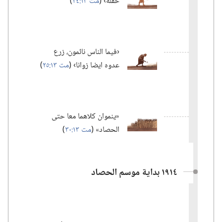
حقله› (‏
مت ١٣:‏٢٤
‏)‏
‏‹فيما الناس نائمون،‏ زرع
عدوه ايضا زوانا› (‏
مت ١٣:‏٢٥
‏)‏
‏«ينموان كلاهما معا حتى
الحصاد» (‏
مت ١٣:‏٣٠
‏)‏
١٩١٤ بداية موسم الحصاد