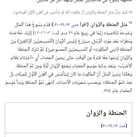
قَدَّمَهُمَا يَسُوعُ فِي مُنَاسَبَتَيْنِ تَفْصِلُ بَيْنَهُمَا أَقَلُّ مِنْ سَنَتَيْنِ.‏
١٢
كَيْفَ يَدُلُّ مَثَلُ ٱلْحِنْطَةِ وَٱلزِّوَانِ أَنَّ مَلَكُوتَ ٱللّٰهِ لَمْ يَتَأَسَّسْ فِي ٱلْقَرْنِ ٱلْأَوَّلِ ٱلْمِيلَادِيِّ؟‏
١٢
مَثَلُ ٱلْحِنْطَةِ وَٱلزِّوَانِ.‏ (‏اقرأ
متى ١٣:‏​٢٤-‏٣٠
‏.‏)‏
قَدَّمَ يَسُوعُ هٰذَا ٱلْمَثَلَ
وَشَرَحَهُ لِتَلَامِيذِهِ رُبَّمَا فِي رَبِيعِ عَامِ ٣١ ب‌م.‏ (‏
مت ١٣:‏​٣٦-‏٤٣
‏)‏ إِلَيْكَ خُلَاصَتَهُ
وَمَغْزَاهُ:‏ بَعْدَ مَوْتِ ٱلرُّسُلِ،‏ سَيَزْرَعُ إِبْلِيسُ ٱلزِّوَانَ (‏ٱلْمَسِيحِيِّينَ ٱلزَّائِفِينَ)‏ بَيْنَ
ٱلْحِنْطَةِ (‏‹بَنِي ٱلْمَلَكُوتِ› أَوِ ٱلْمَسِيحِيِّينَ ٱلْمَمْسُوحِينَ)‏.‏ ثُمَّ تُتْرَكُ ٱلْحِنْطَةُ
وَٱلزِّوَانُ لِيَنْمُوَا مَعًا فَتْرَةً مِنَ ٱلْوَقْتِ حَتَّى يَحِينَ ٱلْحَصَادُ،‏ أَيِ «ٱخْتِتَامُ نِظَامِ
ٱلْأَشْيَاءِ».‏ وَبَعْدَ بِدَايَةِ مَوْسِمِ ٱلْحَصَادِ،‏ يُجْمَعُ ٱلزِّوَانُ أَوَّلًا وَمِنْ ثَمَّ ٱلْحِنْطَةُ.‏
وَهٰكَذَا يُشِيرُ ٱلْمَثَلُ أَنَّ ٱلْمَلَكُوتَ مَا كَانَ لِيَتَأَسَّسَ فِي ٱلْقَرْنِ ٱلْأَوَّلِ لِلْمِيلَادِ،‏ بَلْ
بَعْدَ ‹نُمُوِّ ٱلْحِنْطَةِ›.‏ وَبِحَسَبِ مُجْرَيَاتِ ٱلْأَحْدَاثِ،‏ ٱنْتَهَى نُمُوُّ ٱلْحِنْطَةِ وَبَدَأَ مَوْسِمُ
ٱلْحَصَادِ عَامَ ١٩١٤.‏
الحنطة والزوان
‏(‏
مت ١٣:‏​٢٤-‏٣٠
‏)‏