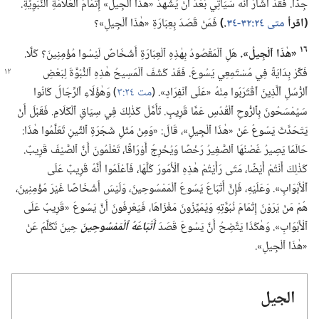
جِدًّا.‏ فَقَدْ أَشَارَ أَنَّهُ سَيَأْتِي بَعْدَ أَنْ يَشْهَدَ «هٰذَا ٱلْجِيلُ» إِتْمَامَ ٱلْعَلَامَةِ ٱلنَّبَوِيَّةِ.‏
‏(‏اقرأ
متى ٢٤:‏​٣٢-‏٣٤
‏.‏)‏
فَمَنْ قَصَدَ بِعِبَارَةِ «هٰذَا ٱلْجِيلِ»؟‏
١٦
‏«هٰذَا ٱلْجِيلُ».‏
هَلِ ٱلْمَقْصُودُ بِهٰذِهِ ٱلْعِبَارَةِ أَشْخَاصٌ لَيْسُوا مُؤْمِنِينَ؟‏ كَلَّا.‏
فَكِّرْ بِدَايَةً فِي مُسْتَمِعِي يَسُوعَ.‏ فَقَدْ كَشَفَ ٱلْمَسِيحُ هٰذِهِ
ٱلنُّبُوَّةَ لِبَعْضِ
ٱلرُّسُلِ ٱلَّذِينَ ٱقْتَرَبُوا مِنْهُ «عَلَى ٱنْفِرَادٍ».‏ (‏
مت ٢٤:‏٣
‏)‏ وَهٰؤُلَاءِ ٱلرِّجَالُ كَانُوا
سَيُمْسَحُونَ بِٱلرُّوحِ ٱلْقُدُسِ عَمَّا قَرِيبٍ.‏ تَأَمَّلْ كَذٰلِكَ فِي سِيَاقِ ٱلْكَلَامِ.‏ فَقَبْلَ أَنْ
يَتَحَدَّثَ يَسُوعُ عَنْ «هٰذَا ٱلْجِيلِ»،‏ قَالَ:‏ «وَمِنْ مَثَلِ شَجَرَةِ ٱلتِّينِ تَعَلَّمُوا هٰذَا:‏
حَالَمَا يَصِيرُ غُصْنُهَا ٱلصَّغِيرُ رَخْصًا وَيُخْرِجُ أَوْرَاقًا،‏ تَعْلَمُونَ أَنَّ ٱلصَّيْفَ قَرِيبٌ.‏
كَذٰلِكَ أَنْتُمْ أَيْضًا،‏ مَتَى رَأَيْتُمْ هٰذِهِ ٱلْأُمُورَ كُلَّهَا،‏ فَٱعْلَمُوا أَنَّهُ قَرِيبٌ عَلَى
ٱلْأَبْوَابِ».‏ وَعَلَيْهِ،‏ فَإِنَّ أَتْبَاعَ يَسُوعَ ٱلْمَمْسُوحِينَ،‏ وَلَيْسَ أَشْخَاصًا غَيْرَ مُؤْمِنِينَ،‏
هُمْ مَنْ يَرَوْنَ إِتْمَامَ نُبُوَّتِهِ وَيُمَيِّزُونَ مَغْزَاهَا،‏ فَيَعْرِفُونَ أَنَّ يَسُوعَ «قَرِيبٌ عَلَى
ٱلْأَبْوَابِ».‏ وَهٰكَذَا يَتَّضِحُ أَنَّ يَسُوعَ قَصَدَ
أَتْبَاعَهُ ٱلْمَمْسُوحِينَ
حِينَ تَكَلَّمَ عَنْ
«هٰذَا ٱلْجِيلِ».‏
الجيل