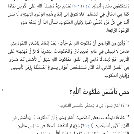
وَيَتَمَتَّعُونَ بِحَيَاةٍ أَبَدِيَّةٍ.‏ (‏
رؤ ٢١:‏​٣-‏٥
‏)‏ بَعْدَئِذٍ تَتِمُّ مَشِيئَةُ ٱللّٰهِ عَلَى ٱلْأَرْضِ تَمَامًا
كَمَا هِيَ ٱلْحَالُ فِي ٱلسَّمَاءِ.‏ أَفَلَا تَتُوقُ إِلَى إِتْمَامِ هٰذِهِ ٱلْوُعُودِ ٱلْإِلٰهِيَّةِ؟‏!‏ لَا تَنْسَ
أَنَّكَ فِي كُلِّ مَرَّةٍ تُصَلِّي طَلَبًا لِإِتْيَانِ ٱلْمَلَكُوتِ،‏ تَسْأَلُ ٱللّٰهَ أَنْ يُتَمِّمَ هٰذِهِ
ٱلْوُعُودَ ٱلرَّائِعَةَ.‏
١٠
وَلٰكِنْ مِنَ ٱلْوَاضِحِ أَنَّ مَلَكُوتَ ٱللّٰهِ لَمْ «يَأْتِ» بَعْدُ إِتْمَامًا لِلصَّلَاةِ ٱلنَّمُوذَجِيَّةِ.‏
فَنَحْنُ لَا نَعِيشُ فِي عَالَمٍ جَدِيدٍ بَارٍّ،‏ وَٱلْحُكُومَاتُ ٱلْبَشَرِيَّةُ لَا تَزَالُ مُهَيْمِنَةً عَلَى
ٱلْأَرْضِ.‏ مَعَ ذٰلِكَ،‏ لَا دَاعِيَ إِلَى ٱلْقَلَقِ.‏ فَمَلَكُوتُ ٱللّٰهِ سَبَقَ أَنْ تَأَسَّسَ كَمَا سَنَرَى
فِي ٱلْفَصْلِ ٱلتَّالِي.‏ أَمَّا ٱلْآنَ فَلْنَتَفَحَّصْ أَقْوَالَ يَسُوعَ ٱلْمُتَعَلِّقَةَ بِزَمَنِ تَأْسِيسِ
وَإِتْيَانِ ٱلْمَلَكُوتِ.‏
مَتَى تَأَسَّسَ مَلَكُوتُ ٱللّٰهِ؟‏
١١
إِلَامَ أَشَارَ يَسُوعُ فِي مَا يَخْتَصُّ بِتَأْسِيسِ ٱلْمَلَكُوتِ؟‏
١١
خِلَافًا لِتَوَقُّعَاتِ بَعْضِ ٱلتَّلَامِيذِ،‏ أَشَارَ يَسُوعُ أَنَّ ٱلْمَلَكُوتَ لَنْ يَتَأَسَّسَ فِي
ٱلْقَرْنِ ٱلْأَوَّلِ ٱلْمِيلَادِيِّ.‏ (‏
اع ١:‏٦
‏)‏ وَلِإِبْرَازِ ٱلنُّقْطَةِ،‏ لَاحِظْ فِي مَا يَلِي مَثَلَيْنِ