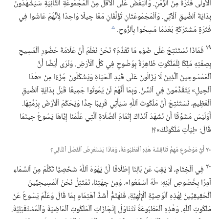
ٱلْأُولَى فَتْرَةً مِنَ ٱلزَّمَنِ.‏ وَٱلْبَعْضُ عَلَى ٱلْأَقَلِّ مِنَ ٱلْمَجْمُوعَةِ ٱلثَّانِيَةِ سَيَشْهَدُونَ
بِدَايَةَ ٱلضِّيقِ ٱلْآتِي.‏ وَٱلْمَجْمُوعَتَانِ تُؤَلِّفَانِ مَعًا جِيلًا وَاحِدًا لِأَنَّهُمْ عَاشُوا فِي
فَتْرَةٍ مُشْتَرَكَةٍ بَعْدَمَا مُسِحُوا بِٱلرُّوحِ.‏
c
١٩
فَمَاذَا نَسْتَنْتِجُ عَلَى ضَوْءِ مَا تَقَدَّمَ؟‏ نَحْنُ نَعْلَمُ أَنَّ عَلَامَةَ حُضُورِ ٱلْمَسِيحِ
بِصِفَتِهِ مَلِكًا لِلْمَلَكُوتِ ظَاهِرَةٌ بِوُضُوحٍ فِي كُلِّ ٱلْأَرْضِ.‏ وَنَرَى أَيْضًا أَنَّ
ٱلْمَمْسُوحِينَ ٱلَّذِينَ لَا يَزَالُونَ عَلَى قَيْدِ ٱلْحَيَاةِ وَيُشَكِّلُونَ جُزْءًا مِنْ «هٰذَا
ٱلْجِيلِ» يَتَقَدَّمُونَ فِي ٱلسِّنِّ.‏ وَبِمَا أَنَّهُمْ لَنْ يَمُوتُوا جَمِيعًا قَبْلَ بِدَايَةِ ٱلضِّيقِ
ٱلْعَظِيمِ،‏ نَسْتَنْتِجُ أَنَّ مَلَكُوتَ ٱللّٰهِ سَيَأْتِي قَرِيبًا جِدًّا وَيَحْكُمُ ٱلْأَرْضَ بِرُمَّتِهَا.‏
أَوَلَيْسَ مُشَوِّقًا أَنْ نَشْهَدَ آنَذَاكَ إِتْمَامَ ٱلصَّلَاةِ ٱلَّتِي عَلَّمَنَا إِيَّاهَا يَسُوعُ حِينَمَا
قَالَ:‏ «لِيَأْتِ مَلَكُوتُكَ»؟‏!‏
٢٠
أَيُّ مَوْضُوعٍ مُهِمٍّ تُنَاقِشُهُ هٰذِهِ ٱلْمَطْبُوعَةُ،‏ وَمَاذَا يَسْتَعْرِضُ ٱلْفَصْلُ ٱلتَّالِي؟‏
٢٠
فِي ٱلْخِتَامِ،‏ لَا يَغِبْ عَنْ بَالِنَا إِطْلَاقًا أَنَّ يَهْوَهَ ٱللّٰهَ شَخْصِيًّا تَكَلَّمَ مِنَ ٱلسَّمَاءِ
آمِرًا بِخُصُوصِ ٱبْنِهِ:‏ «لَهُ ٱسْمَعُوا».‏ وَمِنْ جِهَتِنَا،‏ نَمْتَثِلُ نَحْنُ ٱلْمَسِيحِيِّينَ
ٱلْحَقِيقِيِّينَ لِهٰذِهِ ٱلْوَصِيَّةِ ٱلْإِلٰهِيَّةِ،‏ فَنَهْتَمُّ أَشَدَّ ٱهْتِمَامٍ بِمَا قَالَ وَعَلَّمَ يَسُوعُ عَنْ
مَلَكُوتِ ٱللّٰهِ.‏ وَهٰذِهِ ٱلْمَطْبُوعَةُ تَتَنَاوَلُ إِنْجَازَاتِ ٱلْمَلَكُوتِ ٱلْمَاضِيَةَ وَٱلْمُسْتَقْبَلِيَّةَ.‏