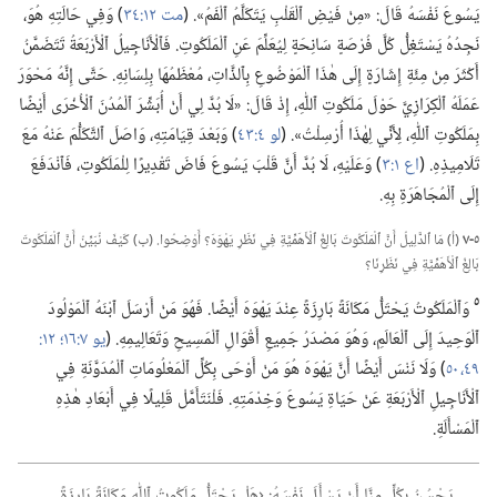
يَسُوعَ نَفْسَهُ قَالَ:‏ «مِنْ فَيْضِ ٱلْقَلْبِ يَتَكَلَّمُ ٱلْفَمُ».‏ (‏
مت ١٢:‏٣٤
‏)‏ وَفِي حَالَتِهِ هُوَ،‏
نَجِدُهُ يَسْتَغِلُّ كُلَّ فُرْصَةٍ سَانِحَةٍ لِيُعَلِّمَ عَنِ ٱلْمَلَكُوتِ.‏ فَٱلْأَنَاجِيلُ ٱلْأَرْبَعَةُ تَتَضَمَّنُ
أَكْثَرَ مِنْ مِئَةِ إِشَارَةٍ إِلَى هٰذَا ٱلْمَوْضُوعِ بِٱلذَّاتِ،‏ مُعْظَمُهَا بِلِسَانِهِ.‏ حَتَّى إِنَّهُ مَحْوَرَ
عَمَلَهُ ٱلْكِرَازِيَّ حَوْلَ مَلَكُوتِ ٱللّٰهِ،‏ إِذْ قَالَ:‏ «لَا بُدَّ لِي أَنْ أُبَشِّرَ ٱلْمُدُنَ ٱلْأُخْرَى أَيْضًا
بِمَلَكُوتِ ٱللّٰهِ،‏ لِأَنِّي لِهٰذَا أُرْسِلْتُ».‏ (‏
لو ٤:‏٤٣
‏)‏ وَبَعْدَ قِيَامَتِهِ،‏ وَاصَلَ ٱلتَّكَلُّمَ عَنْهُ مَعَ
تَلَامِيذِهِ.‏ (‏
اع ١:‏٣
‏)‏ وَعَلَيْهِ،‏ لَا بُدَّ أَنَّ قَلْبَ يَسُوعَ فَاضَ تَقْدِيرًا لِلْمَلَكُوتِ،‏ فَٱنْدَفَعَ
إِلَى ٱلْمُجَاهَرَةِ بِهِ.‏
٥-‏٧
(‏أ)‏ مَا ٱلدَّلِيلُ أَنَّ ٱلْمَلَكُوتَ بَالِغُ ٱلْأَهَمِّيَّةِ فِي نَظَرِ يَهْوَهَ؟‏ أَوْضِحُوا.‏ (‏ب)‏ كَيْفَ نُبَيِّنُ أَنَّ ٱلْمَلَكُوتَ
بَالِغُ ٱلْأَهَمِّيَّةِ فِي نَظَرِنَا؟‏
٥
وَٱلْمَلَكُوتُ يَحْتَلُّ مَكَانَةً بَارِزَةً عِنْدَ يَهْوَهَ أَيْضًا.‏ فَهُوَ مَنْ أَرْسَلَ ٱبْنَهُ ٱلْمَوْلُودَ
ٱلْوَحِيدَ إِلَى ٱلْعَالَمِ،‏ وَهُوَ مَصْدَرُ جَمِيعِ أَقْوَالِ ٱلْمَسِيحِ وَتَعَالِيمِهِ.‏ (‏
يو ٧:‏١٦؛‏
٤٩،‏ ٥٠
‏)‏ وَلَا نَنْسَ أَيْضًا أَنَّ يَهْوَهَ هُوَ مَنْ أَوْحَى بِكُلِّ ٱلْمَعْلُومَاتِ ٱلْمُدَوَّنَةِ فِي
ٱلْأَنَاجِيلِ ٱلْأَرْبَعَةِ عَنْ حَيَاةِ يَسُوعَ وَخِدْمَتِهِ.‏ فَلْنَتَأَمَّلْ قَلِيلًا فِي أَبْعَادِ هٰذِهِ
ٱلْمَسْأَلَةِ.‏
يَحْسُنُ بِكُلٍّ مِنَّا أَنْ يَسْأَلَ نَفْسَهُ:‏ ‹هَلْ يَحْتَلُّ مَلَكُوتُ ٱللّٰهِ مَكَانَةً بَارِزَةً