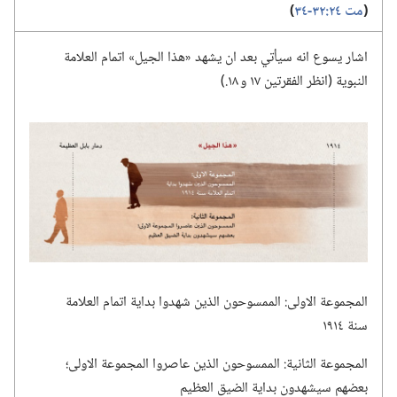
‏(‏
مت ٢٤:‏​٣٢-‏٣٤
‏)‏
اشار يسوع انه سيأتي بعد ان يشهد «هذا الجيل» اتمام العلامة
النبوية (‏انظر الفقرتين ١٧ و ١٨.‏)‏
المجموعة الاولى:‏ الممسوحون الذين شهدوا بداية اتمام العلامة
سنة ١٩١٤
المجموعة الثانية:‏ الممسوحون الذين عاصروا المجموعة الاولى؛‏
بعضهم سيشهدون بداية الضيق العظيم