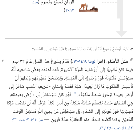
الزوان يُجمَع ويُحزم (‏
مت
١٣:‏٣٠
‏)‏
١٣
كَيْفَ أَوْضَحَ يَسُوعُ أَنَّهُ لَنْ يُنَصَّبَ مَلِكًا مَسِيَّانِيًّا فَوْرَ عَوْدَتِهِ إِلَى ٱلسَّمَاءِ؟‏
١٣
مَثَلُ ٱلْأَمْنَاءِ.‏ (‏اقرأ
لوقا ١٩:‏​١١-‏١٣
‏.‏)‏
قَدَّمَ يَسُوعُ هٰذَا ٱلْمَثَلَ عَامَ ٣٣ ب‌م
فِيمَا كَانَ مُتَّجِهًا إِلَى أُورُشَلِيمَ لِلْمَرَّةِ ٱلْأَخِيرَةِ.‏ فَقَدِ ٱعْتَقَدَ بَعْضُ سَامِعِيهِ أَنَّهُ
سَيُؤَسِّسُ مَلَكُوتَهُ فَوْرَ وُصُولِهِ إِلَى ٱلْمَدِينَةِ.‏ وَلِيُصَحِّحَ مَفْهُومَهُمْ وَيُظْهِرَ أَنَّ
تَأْسِيسَ ٱلْمَلَكُوتِ مَا زَالَ بَعِيدًا،‏ شَبَّهَ نَفْسَهُ بِإِنْسَانٍ «شَرِيفِ ٱلنَّسَبِ سَافَرَ إِلَى
أَرْضٍ بَعِيدَةٍ لِيُحْرِزَ سُلْطَةً مَلَكِيَّةً».‏
فَهُوَ كَانَ سَيُسَافِرُ إِلَى «أَرْضٍ بَعِيدَةٍ»،‏
a
هِيَ ٱلسَّمَاءُ،‏ حَيْثُ يَتَسَلَّمُ سُلْطَةً مَلَكِيَّةً مِنْ أَبِيهِ.‏ لٰكِنَّهُ عَرَفَ أَنَّهُ لَنْ يُنَصَّبَ مَلِكًا
مَسِيَّانِيًّا فَوْرَ عَوْدَتِهِ إِلَى ٱلسَّمَاءِ،‏ بَلْ سَيَجْلِسُ عَنْ يَمِينِ ٱللّٰهِ مُنْتَظِرًا ٱلْوَقْتَ
ٱلْمُعَيَّنَ.‏ وَكَمَا ٱتَّضَحَ لَاحِقًا،‏ دَامَ ٱنْتِظَارُهُ عِدَّةَ قُرُونٍ.‏ —‏
مز ١١٠:‏​١،‏ ٢؛‏
٤٣،‏ ٤٤؛‏
عب ١٠:‏​١٢،‏ ١٣
‏.‏