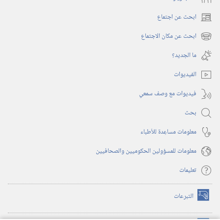
ابحث عن اجتماع
(يفتح
نافذة
ابحث عن مكان الاجتماع
(يفتح
جديدة)
نافذة
ما الجديد؟‏
جديدة)
الفيديوات
فيديوات مع وصف سمعي
بحث
معلومات مساعِدة للأطباء
معلومات للمسؤولين الحكوميين والصحافيين
تعليمات
التبرعات
(يفتح
نافذة