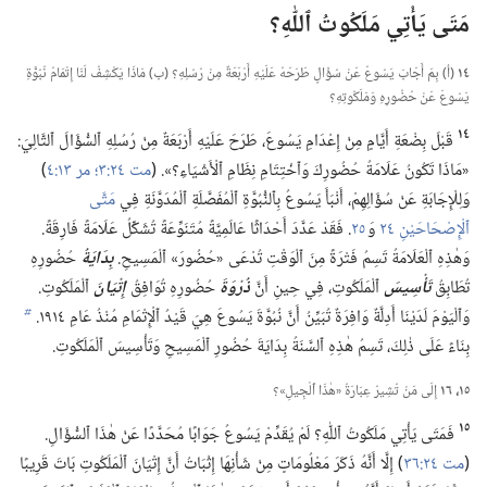
مَتَى يَأْتِي مَلَكُوتُ ٱللّٰهِ؟‏
١٤
(‏أ)‏ بِمَ أَجَابَ يَسُوعُ عَنْ سُؤَالٍ طَرَحَهُ عَلَيْهِ أَرْبَعَةٌ مِنْ رُسُلِهِ؟‏ (‏ب)‏ مَاذَا يَكْشِفُ لَنَا إِتْمَامُ نُبُوَّةِ
يَسُوعَ عَنْ حُضُورِهِ وَمَلَكُوتِهِ؟‏
١٤
قَبْلَ بِضْعَةِ أَيَّامٍ مِنْ إِعْدَامِ يَسُوعَ،‏ طَرَحَ عَلَيْهِ أَرْبَعَةٌ مِنْ رُسُلِهِ ٱلسُّؤَالَ ٱلتَّالِيَ:‏
«مَاذَا تَكُونُ عَلَامَةُ حُضُورِكَ وَٱخْتِتَامِ نِظَامِ ٱلْأَشْيَاءِ؟‏».‏ (‏
مت ٢٤:‏٣؛‏
مر ١٣:‏٤
‏)‏
وَلِلْإِجَابَةِ عَنْ سُؤَالِهِمْ،‏ أَنْبَأَ يَسُوعُ بِٱلنُّبُوَّةِ ٱلْمُفَصَّلَةِ ٱلْمُدَوَّنَةِ فِي
مَتَّى
ٱلْإِصْحَاحَيْنِ ٢٤
وَ
٢٥
‏.‏ فَقَدْ عَدَّدَ أَحْدَاثًا عَالَمِيَّةً مُتَنَوِّعَةً تُشَكِّلُ عَلَامَةً فَارِقَةً.‏
وَهٰذِهِ ٱلْعَلَامَةُ تَسِمُ فَتْرَةً مِنَ ٱلْوَقْتِ تُدْعَى «حُضُورَ» ٱلْمَسِيحِ.‏
بِدَايَةُ
حُضُورِهِ
تُطَابِقُ
تَأْسِيسَ
ٱلْمَلَكُوتِ،‏ فِي حِينِ أَنَّ
ذُرْوَةَ
حُضُورِهِ تُوَافِقُ
إِتْيَانَ
ٱلْمَلَكُوتِ.‏
وَٱلْيَوْمَ لَدَيْنَا أَدِلَّةٌ وَافِرَةٌ تُبَيِّنُ أَنَّ نُبُوَّةَ يَسُوعَ هِيَ قَيْدُ ٱلْإِتْمَامِ مُنْذُ عَامِ ١٩١٤.‏
b
بِنَاءً عَلَى ذٰلِكَ،‏ تَسِمُ هٰذِهِ ٱلسَّنَةُ بِدَايَةَ حُضُورِ ٱلْمَسِيحِ وَتَأْسِيسَ ٱلْمَلَكُوتِ.‏
١٥،‏ ١٦
إِلَى مَنْ تُشِيرُ عِبَارَةُ «هٰذَا ٱلْجِيلِ»؟‏
١٥
فَمَتَى يَأْتِي مَلَكُوتُ ٱللّٰهِ؟‏ لَمْ يُقَدِّمْ يَسُوعُ جَوَابًا مُحَدَّدًا عَنْ هٰذَا ٱلسُّؤَالِ.‏
(‏
مت ٢٤:‏٣٦
‏)‏ إِلَّا أَنَّهُ ذَكَرَ مَعْلُومَاتٍ مِنْ شَأْنِهَا إِثْبَاتُ أَنَّ إِتْيَانَ ٱلْمَلَكُوتِ بَاتَ قَرِيبًا