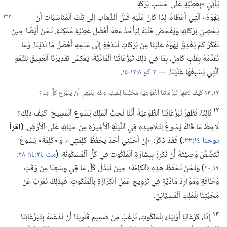
يَأْتِيَ «بِعَطِيَّةٍ عَلَى حَسَبِ بَرَكَةِ
يَهْوَهَ» ٱلَّتِي أَعْطَاهُ.‏
لِذَا كَانَ عَلَيْهِ قَبْلَ ٱلذَّهَابِ إِلَى تِلْكَ ٱلْمُنَاسَبَاتِ أَنْ
يُحْصِيَ بَرَكَاتِهِ وَيَفْحَصَ قَلْبَهُ لِيَأْخُذَ مَعَهُ أَفْضَلَ عَطِيَّةٍ مُمْكِنَةٍ.‏ نَحْنُ أَيْضًا حِينَ
نُفَكِّرُ كَمْ يُغْدِقُ يَهْوَهُ عَلَيْنَا مِنْ بَرَكَاتٍ نَنْدَفِعُ إِلَى مَنْحِهِ أَفْضَلَ مَا لَدَيْنَا.‏ وَمَا
نُقَدِّمُهُ بِقَلْبٍ كَامِلٍ،‏ بِمَا فِي ذٰلِكَ تَبَرُّعَاتُنَا ٱلْمَادِّيَّةُ،‏ يَعْكِسُ تَقْدِيرَنَا ٱلْعَمِيقَ لِلنِّعَمِ
ٱلَّتِي يُسْبِغُهَا عَلَيْنَا.‏ —‏
٢ كو ٨:‏​١٢-‏١٥
‏.‏
١٢،‏ ١٣
كَيْفَ تُظْهِرُ تَبَرُّعَاتُنَا ٱلطَّوْعِيَّةُ مَحَبَّتَنَا لِلْمَلِكِ،‏ وَكَمْ يَنْبَغِي أَنْ يَتَبَرَّعَ كُلٌّ مِنَّا؟‏
١٢
ثَالِثًا،‏ تُظْهِرُ تَبَرُّعَاتُنَا ٱلطَّوْعِيَّةُ أَنَّنَا نُحِبُّ ٱلْمَلِكَ يَسُوعَ ٱلْمَسِيحَ.‏ كَيْفَ ذٰلِكَ؟‏
لَاحِظْ مَا قَالَهُ يَسُوعُ لِتَلَامِيذِهِ فِي ٱللَّيْلَةِ ٱلْأَخِيرَةِ مِنْ حَيَاتِهِ عَلَى ٱلْأَرْضِ.‏
‏(‏اقرأ
يوحنا ١٤:‏٢٣
‏.‏)‏
فَقَدْ ذَكَرَ:‏ «إِنْ أَحَبَّنِي أَحَدٌ يَحْفَظُ كَلِمَتِي».‏ وَ «كَلِمَةُ» يَسُوعَ
تَتَضَمَّنُ وَصِيَّتَهُ أَنْ نَكْرِزَ بِبِشَارَةِ ٱلْمَلَكُوتِ فِي كُلِّ ٱلْمَسْكُونَةِ.‏ (‏
مت ٢٤:‏١٤؛‏
١٩،‏ ٢٠
‏)‏ وَنَحْنُ نَحْفَظُ هٰذِهِ ‹ٱلْكَلِمَةَ› حِينَ نَبْذُلُ كُلَّ مَا فِي وِسْعِنَا مِنْ وَقْتٍ
وَطَاقَةٍ وَمَوَارِدَ مَادِّيَّةٍ فِي تَرْوِيجِ عَمَلِ ٱلْكِرَازَةِ بِٱلْمَلَكُوتِ.‏ فَبِذٰلِكَ نُعْرِبُ عَنْ
مَحَبَّتِنَا لِلْمَلِكِ ٱلْمَسِيَّانِيِّ.‏
١٣
إِذًا،‏ كَرَعَايَا أَوْلِيَاءَ لِلْمَلَكُوتِ،‏ نَرْغَبُ مِنْ صَمِيمِ قُلُوبِنَا أَنْ نَدْعَمَهُ بِتَبَرُّعَاتِنَا