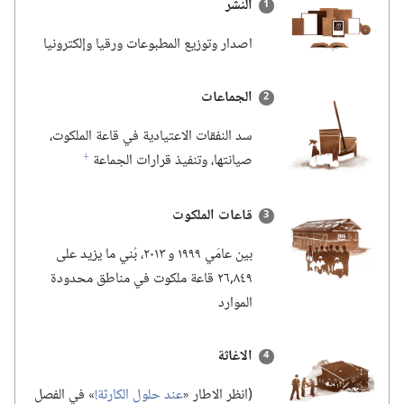
النشر
اصدار وتوزيع المطبوعات ورقيا وإلكترونيا
الجماعات
سد النفقات الاعتيادية في قاعة الملكوت،‏
صيانتها،‏ وتنفيذ قرارات الجماعة
f
قاعات الملكوت
بين عامَي ١٩٩٩ و ٢٠١٣،‏ بُني ما يزيد على
٨٤٩‏,٢٦ قاعة ملكوت في مناطق محدودة
الموارد
الاغاثة
‏(‏انظر الاطار «‏
عند حلول الكارثة!‏
‏» في الفصل