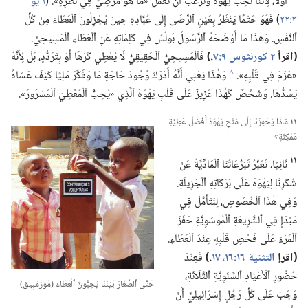
أَوَّلًا،‏ لِأَنَّنَا نُحِبُّ يَهْوَهَ وَنَرْغَبُ أَنْ نَعْمَلَ «مَا هُوَ مَرْضِيٌّ فِي نَظَرِهِ».‏ (‏
١ يو
٣:‏٢٢
‏)‏ فَهُوَ حَتْمًا يَنْظُرُ بِعَيْنِ ٱلرِّضَى إِلَى عُبَّادِهِ حِينَ يُجْزِلُونَ ٱلْعَطَاءَ مِنْ كُلِّ
ٱلنَّفْسِ.‏ وَهٰذَا مَا أَوْضَحَهُ ٱلرَّسُولُ بُولُسُ فِي كَلِمَاتِهِ عَنِ ٱلْعَطَاءِ ٱلْمَسِيحِيِّ.‏
‏(‏اقرأ
٢ كورنثوس ٩:‏٧
‏.‏)‏
فَٱلْمَسِيحِيُّ ٱلْحَقِيقِيُّ لَا يُعْطِي كَرْهًا أَوْ بِتَرَدُّدٍ،‏ بَلْ لِأَنَّهُ
«عَزَمَ فِي قَلْبِهِ».‏
وَهٰذَا يَعْنِي أَنَّهُ أَدْرَكَ وُجُودَ حَاجَةٍ مَا وَفَكَّرَ مَلِيًّا كَيْفَ عَسَاهُ
c
يَسُدُّهَا.‏ وَشَخْصٌ كَهٰذَا عَزِيزٌ عَلَى قَلْبِ يَهْوَهَ ٱلَّذِي «يُحِبُّ ٱلْمُعْطِيَ ٱلْمَسْرُورَ».‏
١١
مَاذَا يَحْفِزُنَا إِلَى مَنْحِ يَهْوَهَ أَفْضَلَ عَطِيَّةٍ
مُمْكِنَةٍ؟‏
١١
ثَانِيًا،‏ تُعَبِّرُ تَبَرُّعَاتُنَا ٱلْمَادِّيَّةُ عَنْ
شُكْرِنَا لِيَهْوَهَ عَلَى بَرَكَاتِهِ ٱلْجَزِيلَةِ.‏
وَفِي هٰذَا ٱلْخُصُوصِ،‏ لِنَتَأَمَّلْ فِي
مَبْدَإٍ فِي ٱلشَّرِيعَةِ ٱلْمُوسَوِيَّةِ حَفَزَ
ٱلْمَرْءَ عَلَى فَحْصِ قَلْبِهِ عِنْدَ ٱلْعَطَاءِ.‏
‏(‏اقرإ
التثنية ١٦:‏​١٦،‏ ١٧
‏.‏)‏
فَعِنْدَ
حُضُورِ ٱلْأَعْيَادِ ٱلسَّنَوِيَّةِ ٱلثَّلَاثَةِ،‏
حَتَّى ٱلصِّغَارُ بَيْنَنَا يُحِبُّونَ ٱلْعَطَاءَ (‏مُوزَمْبِيق)‏
وَجَبَ عَلَى كُلِّ رَجُلٍ إِسْرَائِيلِيٍّ أَنْ