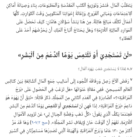
يَتَطَلَّبُ ٱلْمَالَ.‏ فَنَشْرُ وَتَوْزِيعُ ٱلْكُتُبِ ٱلْمُقَدَّسَةِ وَٱلْمَطْبُوعَاتِ،‏ بِنَاءُ وَصِيَانَةُ أَمَاكِنِ
ٱلِٱجْتِمَاعَاتِ وَمَبَانِي ٱلْفُرُوعِ،‏ وَإِغَاثَةُ إِخْوَانِنَا ٱلْمَنْكُوبِينَ وَقْتَ ٱلْكَوَارِثِ،‏ كُلُّهَا
أَعْمَالٌ تُكَلِّفُ مَبَالِغَ هَائِلَةً.‏ مِنْ هُنَا يَنْشَأُ سُؤَالَانِ هَامَّانِ:‏ كَيْفَ نَحْصُلُ عَلَى
ٱلْمَوَارِدِ ٱلْمَالِيَّةِ ٱللَّازِمَةِ؟‏ وَهَلْ يَحْتَاجُ أَتْبَاعُ ٱلْمَلِكِ أَنْ يُحَرِّضَهُمْ أَحَدٌ عَلَى
ٱلْعَطَاءِ؟‏
‏«لَنْ تَسْتَجْدِيَ أَوْ تَلْتَمِسَ يَوْمًا ٱلدَّعْمَ مِنَ ٱلْبَشَرِ»‏
٧،‏ ٨
لِمَاذَا لَا يَسْتَجْدِي شَعْبُ يَهْوَهَ ٱلْمَالَ؟‏
٧
رَفَضَ ٱلْأَخُ رَصِل وَرِفَاقُهُ ٱللُّجُوءَ إِلَى أَسَالِيبِ جَمْعِ ٱلْمَالِ ٱلشَّائِعَةِ بَيْنَ كَنَائِسِ
ٱلْعَالَمِ ٱلْمَسِيحِيِّ.‏ فَفِي مَقَالَةٍ عُنْوَانُهَا «هَلْ تَرْغَبُ فِي ٱلْحُصُولِ عَلَى ‹بُرْجُ
ٱلْمُرَاقَبَةِ›؟‏» ٱلصَّادِرَةِ فِي ٱلْعَدَدِ ٱلثَّانِي مِنَ ٱلْمَجَلَّةِ،‏ ذَكَرَ قَائِلًا:‏ «نَثِقُ أَنَّ يَهْوَهَ هُوَ
دَاعِمُ ‹بُرْجُ ٱلْمُرَاقَبَةِ›.‏ لِذَا فَهِيَ لَنْ
تَسْتَجْدِيَ
أَوْ
تَلْتَمِسَ
يَوْمًا ٱلدَّعْمَ مِنَ ٱلْبَشَرِ.‏
فَعِنْدَمَا يَكُفُّ ٱلَّذِي يَقُولُ:‏ ‹كُلُّ ذَهَبِ وَفِضَّةِ ٱلْجِبَالِ لِي› عَنْ تَزْوِيدِ ٱلْأَمْوَالِ
ٱللَّازِمَةِ،‏ نَفْهَمُ أَنَّ ٱلْوَقْتَ حَانَ لِإِيقَافِ نَشْرِ ٱلْمَجَلَّةِ».‏ (‏
حج ٢:‏​٧-‏٩
‏)‏ وَهَا قَدْ مَرَّ
أَكْثَرُ مِنْ ١٣٠ عَامًا وَ
بُرْجُ ٱلْمُرَاقَبَةِ
وَٱلْهَيْئَةُ ٱلَّتِي تُصْدِرُهَا مُسْتَمِرَّتَانِ فِي ٱلسَّيْرِ