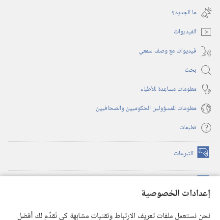
جديدة)
نافذة
ما الجديد؟‏
جديدة)
الفيديوات
فيديوات مع وصف سمعي
بحث
معلومات مساعِدة للأطباء
معلومات للمسؤولين الحكوميين والصحافيين
تعليمات
التبرعات
(يفتح
نافذة
جديدة)
مكتبة برج المراقبة الالكترونية
™
(يفتح
إعدادات الخصوصية
نافذة
JW Hub
جديدة)
(يفتح
نحن نستعمل ملفات تعريف الارتباط وتقنيات مشابهة كي نُقدِّم لك أفضل