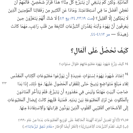
ٱلْمَادِّيَّةِ.‏ وَلٰكِنْ كَمْ يَنْبَغِي أَنْ يَتَبَرَّعَ كُلٌّ مِنَّا؟‏ هٰذَا قَرَارٌ شَخْصِيٌّ.‏ فَٱلْمُهِمُّ أَنْ
نُعْطِيَ أَفْضَلَ مَا فِي ٱسْتِطَاعَتِنَا.‏ وَمَاذَا عَنِ ٱلْكَثِيرِ مِنْ رُفَقَائِنَا ٱلْمُؤْمِنِينَ ٱلَّذِينَ
لَا يَمْلِكُونَ إِلَّا ٱلْقَلِيلَ؟‏ (‏
مت ١٩:‏​٢٣،‏ ٢٤؛‏
يع ٢:‏٥
‏)‏ لَا شَكَّ أَنَّهُمْ يَتَعَزَّوْنَ حِينَ
يَعْرِفُونَ أَنَّ يَهْوَهَ وَٱبْنَهُ يُقَدِّرَانِ ٱلتَّبَرُّعَاتِ ٱلنَّابِعَةَ مِنْ قَلْبٍ رَاغِبٍ،‏ مَهْمَا كَانَتْ
زَهِيدَةً!‏ —‏
مر ١٢:‏​٤١-‏٤٤
‏.‏
كَيْفَ نَحْصُلُ عَلَى ٱلْمَالِ؟‏
١٤
كَيْفَ وَزَّعَ شُهُودُ يَهْوَهَ مَطْبُوعَاتِهِمْ طَوَالَ سَنَوَاتٍ؟‏
١٤
اِعْتَادَ شُهُودُ يَهْوَهَ لِسَنَوَاتٍ عَدِيدَةٍ أَنْ يُوَزِّعُوا مَطْبُوعَاتِ ٱلْكِتَابِ ٱلْمُقَدَّسِ
لِقَاءَ مَبْلَغٍ مُتَوَاضِعٍ يُتِيحُ حَتَّى لِلْفُقَرَاءِ ٱلْحُصُولَ
عَلَيْهَا.‏ مَعَ ذٰلِكَ،‏ إِذَا بَدَا
صَاحِبُ ٱلْبَيْتِ مُهْتَمًّا وَلَيْسَ فِي مَقْدُورِهِ أَنْ يَتَبَرَّعَ،‏ فَلَمْ يَتَأَخَّرِ ٱلْمُنَادُونَ
بِٱلْمَلَكُوتِ عَنْ تَرْكِ ٱلْمَطْبُوعَةِ بَيْنَ يَدَيْهِ.‏ فَمُنْيَةُ قَلْبِهِمْ كَانَتْ إِيصَالَ ٱلْمَطْبُوعَاتِ
إِلَى ٱلْأَشْخَاصِ ٱلطَّيِّبِي ٱلْقُلُوبِ ٱلَّذِينَ يَوَدُّونَ قِرَاءَتَهَا وَٱلِٱسْتِفَادَةَ مِنْهَا.‏
١٥،‏ ١٦
(‏أ)‏ أَيُّ تَعْدِيلٍ أَجْرَتْهُ ٱلْهَيْئَةُ ٱلْحَاكِمَةُ عَلَى تَوْزِيعِ ٱلْمَطْبُوعَاتِ بَدْءًا مِنْ عَامِ ١٩٩٠؟‏
(‏ب)‏ كَيْفَ تُقَدَّمُ ٱلتَّبَرُّعَاتُ ٱلِٱخْتِيَارِيَّةُ؟‏ (‏اُنْظُرْ أَيْضًا ٱلْإِطَارَ «‏
عَلَامَ نُنْفِقُ تَبَرُّعَاتِنَا؟‏
‏».‏)‏