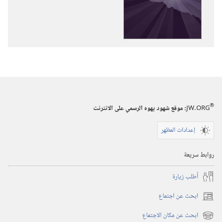
الاصدارات
ملكوت
اللّٰه
يحكم
الآن!‏
®
JW.ORG
:‏ موقع شهود يهوه الرسمي على الانترنت
إعدادات المظهر
روابط سريعة
أُطلب زيارة
ابحث عن اجتماع
(يفتح
نافذة
ابحث عن مكان الاجتماع
(يفتح