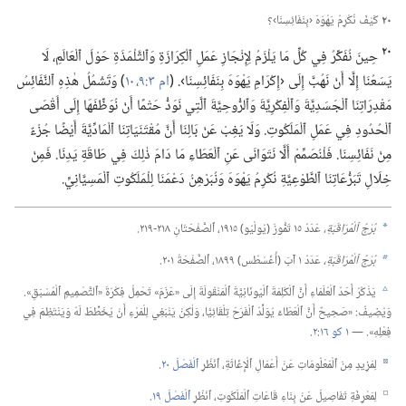
٢٠
كَيْفَ نُكْرِمُ يَهْوَهَ ‹بِنَفَائِسِنَا›؟‏
٢٠
حِينَ نُفَكِّرُ فِي كُلِّ مَا يَلْزَمُ لِإِنْجَازِ عَمَلِ ٱلْكِرَازَةِ وَٱلتَّلْمَذَةِ حَوْلَ ٱلْعَالَمِ،‏ لَا
يَسَعُنَا إِلَّا أَنْ نَهُبَّ إِلَى ‹إِكْرَامِ يَهْوَهَ بِنَفَائِسِنَا›.‏ (‏
ام ٣:‏​٩،‏ ١٠
‏)‏ وَتَشْمُلُ هٰذِهِ ٱلنَّفَائِسُ
مَقْدِرَاتِنَا ٱلْجَسَدِيَّةَ وَٱلْفِكْرِيَّةَ وَٱلرُّوحِيَّةَ ٱلَّتِي نَوَدُّ حَتْمًا أَنْ نُوَظِّفَهَا إِلَى أَقْصَى
ٱلْحُدُودِ فِي عَمَلِ ٱلْمَلَكُوتِ.‏ وَلَا يَغِبْ عَنْ بَالِنَا أَنَّ مُقْتَنَيَاتِنَا ٱلْمَادِّيَّةَ أَيْضًا جُزْءٌ
مِنْ نَفَائِسِنَا.‏ فَلْنُصَمِّمْ أَلَّا نَتَوَانَى عَنِ ٱلْعَطَاءِ مَا دَامَ ذٰلِكَ فِي طَاقَةِ يَدِنَا.‏ فَمِنْ
خِلَالِ تَبَرُّعَاتِنَا ٱلطَّوْعِيَّةِ نُكْرِمُ يَهْوَهَ وَنُبَرْهِنُ دَعْمَنَا لِلْمَلَكُوتِ ٱلْمَسِيَّانِيِّ.‏
بُرْجُ ٱلْمُرَاقَبَةِ،‏
عَدَدُ ١٥ تَمُّوزَ (‏يُولْيُو)‏ ١٩١٥،‏ ٱلصَّفْحَتَانِ ٢١٨-‏٢١٩.‏
a
بُرْجُ ٱلْمُرَاقَبَةِ،‏
عَدَدُ ١ آبَ (‏أُغُسْطُس)‏ ١٨٩٩،‏ ٱلصَّفْحَةُ ٢٠١.‏
b
يَذْكُرُ أَحَدُ ٱلْعُلَمَاءِ أَنَّ ٱلْكَلِمَةَ ٱلْيُونَانِيَّةَ ٱلْمَنْقُولَةَ إِلَى «عَزَمَ» تَحْمِلُ فِكْرَةَ «ٱلتَّصْمِيمِ ٱلْمُسْبَقِ».‏
c
وَيُضِيفُ:‏ «صَحِيحٌ أَنَّ ٱلْعَطَاءَ يُوَلِّدُ ٱلْفَرَحَ تِلْقَائِيًّا،‏ وَلٰكِنْ يَنْبَغِي لِلْمَرْءِ أَنْ يُخَطِّطَ لَهُ وَيَنْتَظِمَ فِي
فِعْلِهِ».‏ —‏
١ كو ١٦:‏٢
‏.‏
لِمَزِيدٍ مِنَ ٱلْمَعْلُومَاتِ عَنْ أَعْمَالِ ٱلْإِغَاثَةِ،‏ ٱنْظُرِ
ٱلْفَصْلَ ٢٠
‏.‏
d
لِمَعْرِفَةِ تَفَاصِيلَ عَنْ بِنَاءِ قَاعَاتِ ٱلْمَلَكُوتِ،‏ ٱنْظُرِ
ٱلْفَصْلَ ١٩
‏.‏
e