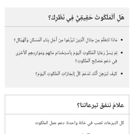
هَلِ ٱلْمَلَكُوتُ حَقِيقِيٌّ فِي نَظَرِكَ؟‏
مَاذَا تَتَعَلَّمُ مِنْ مِثَالِ ٱلَّذِينَ تَبَرَّعُوا مِنْ أَجْلِ بِنَاءِ ٱلْمَسْكَنِ وَٱلْهَيْكَلِ؟‏
لِمَ يُسَرُّ رَعَايَا ٱلْمَلَكُوتِ ٱلْيَوْمَ بِٱسْتِخْدَامِ مَالِهِمْ وَمَوَارِدِهِمِ ٱلْأُخْرَى
فِي دَعْمِ مَصَالِحِ ٱلْمَلَكُوتِ؟‏
كَيْفَ تُبَرْهِنُ أَنَّكَ تَدْعَمُ كُلَّ إِنْجَازَاتِ ٱلْمَلَكُوتِ ٱلْيَوْمَ؟‏
علامَ ننفق تبرعاتنا؟‏
كل التبرعات تصب في خانة واحدة:‏ دعم عمل الملكوت