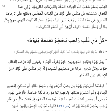
لَا شَكَّ أَنَّ ٱلْأَخَ رَصِل كَانَ يَقُولُ «ٱلْحَقِيقَةَ» وَلَا شَيْءَ غَيْرَ ٱلْحَقِيقَةِ.‏ فَمُنْذُ
ٱلْقِدَمِ،‏ يَدْعَمُ شَعْبُ ٱللّٰهِ ٱلْعِبَادَةَ ٱلْحَقَّةَ
بِٱلتَّبَرُّعَاتِ ٱلطَّوْعِيَّةِ.‏ وَفِي هٰذَا
ٱلْفَصْلِ،‏ سَنَسْتَعْرِضُ مَثَلَيْنِ عَلَى ذٰلِكَ مِنَ ٱلْكِتَابِ ٱلْمُقَدَّسِ وَنَطَّلِعُ عَلَى تَارِيخِنَا
ٱلْعَصْرِيِّ فِي هٰذَا ٱلصَّدَدِ.‏ وَفِيمَا نَرَى كَيْفَ يُمَوَّلُ عَمَلُ ٱلْمَلَكُوتِ ٱلْيَوْمَ،‏ حَرِيٌّ بِكُلٍّ
مِنَّا أَنْ يَسْأَلَ نَفْسَهُ:‏ ‹كَيْفَ أُبَرْهِنُ أَنِّي أَدْعَمُ ٱلْمَلَكُوتَ؟‏›.‏
‏«كُلُّ ذِي قَلْبٍ رَاغِبٍ يُحْضِرُ تَقْدِمَةَ يَهْوَهَ»‏
٣،‏ ٤
(‏أ)‏ أَيَّةُ ثِقَةٍ لَدَى يَهْوَهَ بِعُبَّادِهِ؟‏ (‏ب)‏ كَيْفَ أَظْهَرَ ٱلْإِسْرَائِيلِيُّونَ دَعْمَهُمْ لِبِنَاءِ ٱلْمَسْكَنِ؟‏
٣
يَثِقُ يَهْوَهُ بِعُبَّادِهِ ٱلْحَقِيقِيِّينَ.‏ فَهُوَ يَعْرِفُ أَنَّهُمْ لَا يُفَوِّتُونَ أَيَّةَ فُرْصَةٍ لِلْعَطَاءِ
طَوْعًا وَبِكُلِّ سُرُورٍ إِعْرَابًا عَنْ مَحَبَّتِهِمِ ٱلشَّدِيدَةِ لَهُ.‏ لِنَرَ مَثَلَيْنِ عَلَى ذٰلِكَ زَمَنَ
ٱلْإِسْرَائِيلِيِّينَ ٱلْقُدَمَاءِ.‏
٤
فَبَعْدَمَا أَخْرَجَهُمْ يَهْوَهُ مِنْ مِصْرَ،‏ أَمَرَهُمْ بِبِنَاءِ خَيْمَةٍ نَقَّالَةٍ،‏ أَوْ مَسْكَنٍ،‏ لِتَقْدِيمِ
ٱلْعِبَادَةِ.‏ وَقَدِ ٱسْتَلْزَمَ هَيْكَلُهَا وَتَجْهِيزَاتُهَا مَوَارِدَ مَادِّيَّةً ضَخْمَةً.‏ فَأَوْصَى يَهْوَهُ
مُوسَى أَنْ يُعْطِيَ ٱلشَّعْبَ ٱلْفُرْصَةَ لِيَدْعَمُوا هٰذَا ٱلْمَشْرُوعَ،‏ قَائِلًا:‏ «كُلُّ ذِي قَلْبٍ
رَاغِبٍ يُحْضِرُ تَقْدِمَةَ يَهْوَهَ».‏ (‏
خر ٣٥:‏٥
‏)‏ فَكَيْفَ تَجَاوَبَ ٱلْإِسْرَائِيلِيُّونَ ٱلَّذِينَ