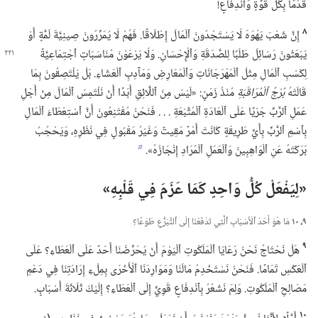
قُدُمًا بِكُلِّ قُوَّةٍ وَٱنْدِفَاعٍ!‏
٨
إِنَّ شَعْبَ يَهْوَهَ لَا يَسْتَجْدُونَ ٱلْمَالَ إِطْلَاقًا.‏ فَهُمْ لَا يُمَرِّرُونَ صِينِيَّةَ لَمَّةٍ أَوْ
يَبْعَثُونَ رَسَائِلَ طَلَبًا لِلصَّدَقَةِ وَٱلْإِحْسَانِ.‏ وَلَا يَرْعَوْنَ
مُنَاسَبَاتٍ ٱجْتِمَاعِيَّةً
لِكَسْبِ ٱلْمَالِ مِثْلَ ٱلْمَهْرَجَانَاتِ وَٱلْمَعَارِضِ وَمَآ‌دِبِ ٱلْعَشَاءِ.‏ بَلْ يَلْتَصِقُونَ بِمَا
قَالَتْهُ
بُرْجُ ٱلْمُرَاقَبَةِ
مُنْذُ زَمَنٍ:‏ «لَيْسَ مِنَ ٱللَّائِقِ أَبَدًا أَنْ نَلْتَمِسَ ٱلْمَالَ مِنْ أَجْلِ
عَمَلِ ٱلرَّبِّ جَرْيًا عَلَى ٱلْعَادَةِ ٱلْمُتَّبَعَةِ .‏ .‏ .‏ فَنَحْنُ مُقْتَنِعُونَ أَنَّ ٱسْتِعْطَاءَ ٱلْمَالِ
بِٱسْمِ ٱلرَّبِّ بِأَيِّ طَرِيقَةٍ كَانَتْ أَمْرٌ مَقِيتٌ وَغَيْرُ مَقْبُولٍ فِي نَظَرِهِ،‏ وَيَحْجُبُ
بَرَكَتَهُ عَنِ ٱلْوَاهِبِينَ وَٱلْعَمَلِ ٱلْمُرَادِ إِنْجَازُهُ».‏
b
‏«لِيَفْعَلْ كُلُّ وَاحِدٍ كَمَا عَزَمَ فِي قَلْبِهِ»‏
٩،‏ ١٠
مَا هُوَ أَحَدُ ٱلْأَسْبَابِ ٱلَّتِي تَدْفَعُنَا إِلَى ٱلتَّبَرُّعِ طَوْعًا؟‏
٩
هَلْ نَحْتَاجُ نَحْنُ رَعَايَا ٱلْمَلَكُوتِ ٱلْيَوْمَ أَنْ يُحَرِّضَنَا أَحَدٌ عَلَى ٱلْعَطَاءِ؟‏ عَلَى
ٱلْعَكْسِ تَمَامًا.‏ فَنَحْنُ نَسْتَخْدِمُ مَالَنَا وَمَوَارِدَنَا ٱلْأُخْرَى بِمِلْءِ إِرَادَتِنَا فِي دَعْمِ
مَصَالِحِ ٱلْمَلَكُوتِ.‏ وَلِمَ نَشْعُرُ بِٱنْدِفَاعٍ قَوِيٍّ إِلَى ٱلْعَطَاءِ؟‏ إِلَيْكَ ثَلَاثَةَ أَسْبَابٍ.‏
١٠