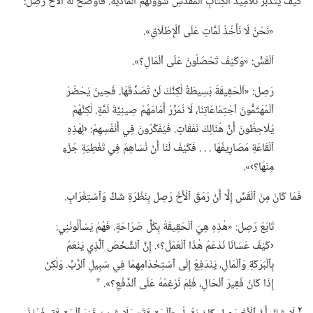
كَيْفَ يَتَدَبَّرُ تَلَامِيذُ ٱلْكِتَابِ ٱلْمُقَدَّسِ شُؤُونَهُمُ ٱلْمَادِّيَّةَ.‏ فَأَوْضَحَ لَهُ ٱلْأَخُ رَصِل:‏
‏«نَحْنُ لَا نَأْخُذُ لَمَّاتٍ عَلَى ٱلْإِطْلَاقِ».‏
اَلْقَسُّ:‏ «وَكَيْفَ تَحْصُلُونَ عَلَى ٱلْمَالِ؟‏».‏
رَصِل:‏ «اَلْحَقِيقَةُ بَسِيطَةٌ لٰكِنَّكَ لَنْ تُصَدِّقَهَا.‏ فَحِينَ يَحْضُرُ
ٱلْمُهْتَمُّونَ ٱجْتِمَاعَاتِنَا،‏ لَا نُمَرِّرُ أَمَامَهُمْ صِينِيَّةَ لَمَّةٍ.‏ لٰكِنَّهُمْ
يُلَاحِظُونَ أَنَّ هُنَالِكَ نَفَقَاتٍ.‏ فَيُفَكِّرُونَ فِي أَنْفُسِهِمْ:‏ ‹لِهٰذِهِ
ٱلْقَاعَةِ مَصَارِيفُهَا .‏ .‏ .‏ فَكَيْفَ لَنَا أَنْ نُسَاهِمَ فِي تَغْطِيَةِ جُزْءٍ
مِنْهَا؟‏›».‏
فَمَا كَانَ مِنَ ٱلْقَسِّ إِلَّا أَنْ رَمَقَ ٱلْأَخَ رَصِل بِنَظْرَةِ شَكٍّ وَٱسْتِغْرَابٍ.‏
تَابَعَ رَصِل:‏ «هٰذِهِ هِيَ ٱلْحَقِيقَةُ بِكُلِّ صَرَاحَةٍ.‏ فَهُمْ يَسْأَلُونَنِي:‏
‹كَيْفَ عَسَانَا نَدْعَمُ هٰذَا ٱلْعَمَلَ؟‏›.‏ إِنَّ ٱلشَّخْصَ ٱلَّذِي يَنْعَمُ
بِٱلْبَرَكَةِ وَٱلْمَالِ،‏ يَنْدَفِعُ إِلَى ٱسْتِخْدَامِهِمَا فِي سَبِيلِ ٱلرَّبِّ.‏ وَلٰكِنْ
إِذَا كَانَ فَقِيرَ ٱلْحَالِ،‏ فَلِمَ نُرْغِمُهُ عَلَى ٱلدَّفْعِ؟‏».‏
a
٢