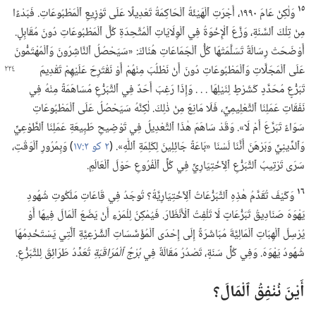
١٥
وَلٰكِنْ عَامَ ١٩٩٠،‏ أَجْرَتِ ٱلْهَيْئَةُ ٱلْحَاكِمَةُ تَعْدِيلًا عَلَى تَوْزِيعِ ٱلْمَطْبُوعَاتِ.‏ فَبَدْءًا
مِنْ تِلْكَ ٱلسَّنَةِ،‏ وَزَّعَ ٱلْإِخْوَةُ فِي ٱلْوِلَايَاتِ ٱلْمُتَّحِدَةِ كُلَّ ٱلْمَطْبُوعَاتِ دُونَ مُقَابِلٍ.‏
أَوْضَحَتْ رِسَالَةٌ تَسَلَّمَتْهَا كُلُّ ٱلْجَمَاعَاتِ هُنَاكَ:‏ «سَيَحْصُلُ ٱلنَّاشِرُونَ وَٱلْمُهْتَمُّونَ
عَلَى
ٱلْمَجَلَّاتِ وَٱلْمَطْبُوعَاتِ دُونَ أَنْ نَطْلُبَ مِنْهُمْ أَوْ نَقْتَرِحَ عَلَيْهِمْ تَقْدِيمَ
تَبَرُّعٍ مُحَدَّدٍ كَشَرْطٍ لِنَيْلِهَا .‏ .‏ .‏ وَإِذَا رَغِبَ أَحَدٌ فِي ٱلتَّبَرُّعِ مُسَاهَمَةً مِنْهُ فِي
نَفَقَاتِ عَمَلِنَا ٱلتَّعْلِيمِيِّ،‏ فَلَا مَانِعَ مِنْ ذٰلِكَ.‏ لٰكِنَّهُ سَيَحْصُلُ عَلَى ٱلْمَطْبُوعَاتِ
سَوَاءٌ تَبَرَّعَ أَمْ لَا».‏ وَقَدْ سَاهَمَ هٰذَا ٱلتَّعْدِيلُ فِي تَوْضِيحِ طَبِيعَةِ عَمَلِنَا ٱلطَّوْعِيِّ
وَٱلدِّينِيِّ وَبَرْهَنَ أَنَّنَا لَسْنَا «بَاعَةً جَائِلِينَ لِكَلِمَةِ ٱللّٰهِ».‏ (‏
٢ كو ٢:‏١٧
‏)‏ وَبِمُرُورِ ٱلْوَقْتِ،‏
سَرَى تَرْتِيبُ ٱلتَّبَرُّعِ ٱلِٱخْتِيَارِيِّ فِي كُلِّ ٱلْفُرُوعِ حَوْلَ ٱلْعَالَمِ.‏
١٦
وَكَيْفَ تُقَدَّمُ هٰذِهِ ٱلتَّبَرُّعَاتُ ٱلِٱخْتِيَارِيَّةُ؟‏ تُوجَدُ فِي قَاعَاتِ مَلَكُوتِ شُهُودِ
يَهْوَهَ صَنَادِيقُ تَبَرُّعَاتٍ لَا تَلْفِتُ ٱلْأَنْظَارَ.‏ فَيُمْكِنُ لِلْمَرْءِ أَنْ يَضَعَ ٱلْمَالَ فِيهَا أَوْ
يُرْسِلَ ٱلْهِبَاتِ ٱلْمَالِيَّةَ مُبَاشَرَةً إِلَى إِحْدَى ٱلْمُؤَسَّسَاتِ ٱلشَّرْعِيَّةِ ٱلَّتِي يَسْتَخْدِمُهَا
شُهُودُ يَهْوَهَ.‏ وَفِي كُلِّ سَنَةٍ،‏ تَصْدُرُ مَقَالَةٌ فِي
بُرْجُ ٱلْمُرَاقَبَةِ
تُعَدِّدُ طَرَائِقَ لِلتَّبَرُّعِ.‏
أَيْنَ نُنْفِقُ ٱلْمَالَ؟‏