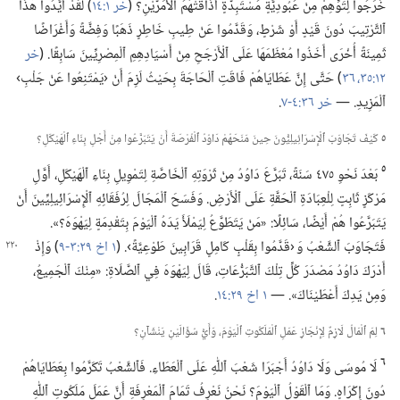
خَرَجُوا لِتَوِّهِمْ مِنْ عُبُودِيَّةٍ مُسْتَبِدَّةٍ أَذَاقَتْهُمُ ٱلْأَمَرَّيْنِ؟‏ (‏
خر ١:‏١٤
‏)‏ لَقَدْ أَيَّدُوا هٰذَا
ٱلتَّرْتِيبَ دُونَ قَيْدٍ أَوْ شَرْطٍ،‏ وَقَدَّمُوا عَنْ طِيبِ خَاطِرٍ ذَهَبًا وَفِضَّةً وَأَغْرَاضًا
ثَمِينَةً أُخْرَى أَخَذُوا مُعْظَمَهَا عَلَى ٱلْأَرْجَحِ مِنْ أَسْيَادِهِمِ ٱلْمِصْرِيِّينَ سَابِقًا.‏ (‏
خر
١٢:‏​٣٥،‏ ٣٦
‏)‏ حَتَّى إِنَّ عَطَايَاهُمْ فَاقَتِ ٱلْحَاجَةَ بِحَيْثُ لَزِمَ أَنْ ‹يَمْتَنِعُوا عَنْ جَلْبِ›
ٱلْمَزِيدِ.‏ —‏
خر ٣٦:‏​٤-‏٧
‏.‏
٥
كَيْفَ تَجَاوَبَ ٱلْإِسْرَائِيلِيُّونَ حِينَ مَنَحَهُمْ دَاوُدُ ٱلْفُرْصَةَ أَنْ يَتَبَرَّعُوا مِنْ أَجْلِ بِنَاءِ ٱلْهَيْكَلِ؟‏
٥
بَعْدَ نَحْوِ ٤٧٥ سَنَةً،‏ تَبَرَّعَ دَاوُدُ مِنْ ثَرْوَتِهِ ٱلْخَاصَّةِ لِتَمْوِيلِ بِنَاءِ ٱلْهَيْكَلِ،‏ أَوَّلِ
مَرْكَزٍ ثَابِتٍ لِلْعِبَادَةِ ٱلْحَقَّةِ عَلَى ٱلْأَرْضِ.‏ وَفَسَحَ ٱلْمَجَالَ لِرُفَقَائِهِ ٱلْإِسْرَائِيلِيِّينَ أَنْ
يَتَبَرَّعُوا هُمْ أَيْضًا،‏ سَائِلًا:‏ «مَنْ يَتَطَوَّعُ لِيَمْلَأَ يَدَهُ ٱلْيَوْمَ بِتَقْدِمَةٍ لِيَهْوَهَ؟‏».‏
فَتَجَاوَبَ ٱلشَّعْبُ وَ ‹قَدَّمُوا
بِقَلْبٍ كَامِلٍ قَرَابِينَ طَوْعِيَّةً›.‏ (‏
١ اخ ٢٩:‏​٣-‏٩
‏)‏ وَإِذْ
أَدْرَكَ دَاوُدُ مَصْدَرَ كُلِّ تِلْكَ ٱلتَّبَرُّعَاتِ،‏ قَالَ لِيَهْوَهَ فِي ٱلصَّلَاةِ:‏ «مِنْكَ ٱلْجَمِيعُ،‏
وَمِنْ يَدِكَ أَعْطَيْنَاكَ».‏ —‏
١ اخ ٢٩:‏١٤
‏.‏
٦
لِمَ ٱلْمَالُ لَازِمٌ لِإِنْجَازِ عَمَلِ ٱلْمَلَكُوتِ ٱلْيَوْمَ،‏ وَأَيُّ سُؤَالَيْنِ يَنْشَآ‌نِ؟‏
٦
لَا مُوسَى وَلَا دَاوُدُ أَجْبَرَا شَعْبَ ٱللّٰهِ عَلَى ٱلْعَطَاءِ.‏ فَٱلشَّعْبُ تَكَرَّمُوا بِعَطَايَاهُمْ
دُونَ إِكْرَاهٍ.‏ وَمَا ٱلْقَوْلُ ٱلْيَوْمَ؟‏ نَحْنُ نَعْرِفُ تَمَامَ ٱلْمَعْرِفَةِ أَنَّ عَمَلَ مَلَكُوتِ ٱللّٰهِ