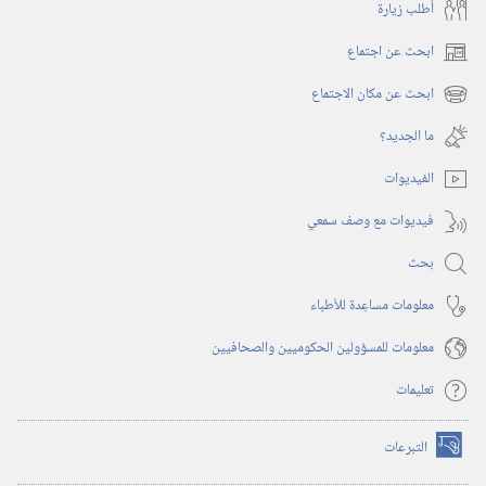
أُطلب زيارة
ابحث عن اجتماع
(يفتح
نافذة
ابحث عن مكان الاجتماع
(يفتح
جديدة)
نافذة
ما الجديد؟‏
جديدة)
الفيديوات
فيديوات مع وصف سمعي
بحث
معلومات مساعِدة للأطباء
معلومات للمسؤولين الحكوميين والصحافيين
تعليمات
التبرعات
(يفتح
نافذة