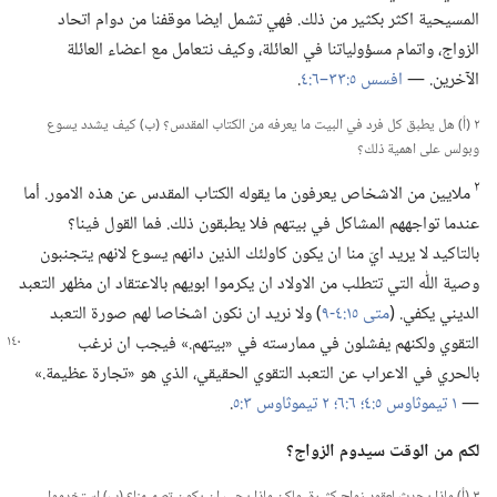
المسيحية اكثر بكثير من ذلك.‏ فهي تشمل ايضا موقفنا من دوام اتحاد
الزواج،‏ واتمام مسؤولياتنا في العائلة،‏ وكيف نتعامل مع اعضاء العائلة
الآخرين.‏ —‏
افسس ٥:‏٣٣–‏٦:‏٤
‏.‏
٢ (‏أ)‏ هل يطبق كل فرد في البيت ما يعرفه من الكتاب المقدس؟‏ (‏ب)‏ كيف يشدد يسوع
وبولس على اهمية ذلك؟‏
٢
ملايين من الاشخاص يعرفون ما يقوله الكتاب المقدس عن هذه الامور.‏ أما
عندما تواجههم المشاكل في بيتهم فلا يطبقون ذلك.‏ فما القول فينا؟‏
بالتاكيد لا يريد ايّ منا ان يكون كاولئك الذين دانهم يسوع لانهم يتجنبون
وصية اللّٰه التي تتطلب من الاولاد ان يكرموا ابويهم بالاعتقاد ان مظهر التعبد
الديني يكفي.‏ (‏
متى ١٥:‏​٤-‏٩
‏)‏ ولا نريد ان نكون اشخاصا لهم صورة التعبد
التقوي ولكنهم يفشلون في ممارسته في «بيتهم.‏» فيجب
ان نرغب
بالحري في الاعراب عن التعبد التقوي الحقيقي،‏ الذي هو «تجارة عظيمة.‏»
—‏
١ تيموثاوس ٥:‏٤؛‏
٦:‏٦؛‏
٢ تيموثاوس ٣:‏٥
‏.‏
لكم من الوقت سيدوم الزواج؟‏