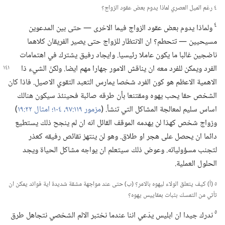
٤ رغم الميل العصري لماذا يدوم بعض عقود الزواج؟‏
٤
ولماذا يدوم بعض عقود الزواج فيما الاخرى —‏ حتى بين المدعوين
مسيحيين —‏ تتحطم؟‏ ان الانتظار للزواج حتى يصير الفريقان كلاهما
ناضجين غالبا ما يكون عاملا رئيسيا.‏ وايجاد رفيق يشترك في اهتمامات
الفرد ويمكن للفرد معه ان
يناقش الامور جهارا مهم ايضا.‏ ولكنّ الشيء ذا
الاهمية الاعظم هو كون الفرد شخصا يمارس التعبد التقوي الاصيل.‏ فاذا كان
الشخص حقا يحب يهوه ومقتنعا بأن طرقه صائبة فحينئذ سيكون هنالك
اساس سليم لمعالجة المشاكل التي تنشأ.‏ (‏
مزمور ١١٩:‏​٩٧،‏
١٠٤؛‏
امثال ٢٢:‏١٩
‏)‏
وزواج شخص كهذا لن يهدمه الموقف القائل انه ان لم ينجح ذلك يستطيع
دائما ان يحصل على هجر او طلاق.‏ وهو لن ينتهز نقائص رفيقه كعذر
لتجنب مسؤولياته.‏ وعوض ذلك سيتعلم ان يواجه مشاكل الحياة ويجد
الحلول العملية.‏
٥ (‏أ)‏ كيف يتعلق الولاء ليهوه بالامر؟‏ (‏ب)‏ حتى عند مواجهة مشقة شديدة اية فوائد يمكن ان
تأتي من التمسك بثبات بمقاييس يهوه؟‏
٥
ندرك جيدا ان ابليس يدّعي اننا عندما نختبر الالم الشخصي نتجاهل طرق