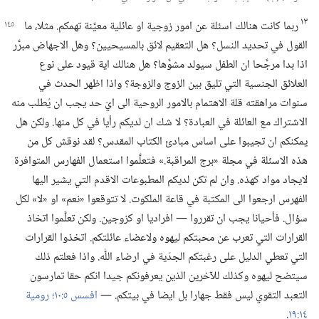
١٣
ربما كانت هنالك اسئلة عن امور زوجية او عائلية معيَّنة
تهمكم.‏ مثلا،‏ ما
القول في تحديد النسل؟‏ هل التعقيم لائق بالمسيحيين؟‏ وهل الاجهاض مبرَّر
اذا بدا مرجَّحا ان الطفل سيولد مشوَّها؟‏ هل هنالك اية قيود على نوع
العلائق الجنسية التي تليق بين الزوج والزوجة؟‏ واذا اظهر الحدث في
سنوات مراهقته قلة الاهتمام بالامور الروحية الى ايّ حد يجب ان يُطلب منه
الاشتراك مع العائلة في العبادة؟‏ لا شك ان لديكم رأيا في كل منها.‏ ولكن هل
يمكنكم ان تجيبوا على اساس مبادئ الكتاب المقدس؟‏ لقد نوقش كل من
هذه الاسئلة في مجلة «برج المراقبة.‏» فتعلَّموا استعمال الفهارس المتوافرة
لايجاد مواد كهذه.‏ وان لم تكن لديكم المطبوعات الاقدم التي يشير اليها
الفهرس ارجعوا الى المكتبة في قاعة الملكوت.‏ لا تتوقعوا «نعم» او «لا» لكل
سؤال.‏ فأحيانا يجب ان تقرروا —‏ افراديا او كزوجين.‏ ولكن تعلَّموا اتخاذ
القرارات التي تعرب عن محبتكم ليهوه ولاعضاء عائلتكم.‏ اتخذوا القرارات
التي تعطي الدليل على رغبتكم الجدّية في ارضاء اللّٰه.‏ واذا فعلتم ذلك
سيتضح ليهوه وكذلك للآخرين الذين يعرفونكم جيدا انكم حقا تمارسون
التعبد التقوي ليس فقط جهارا بل ايضا في بيتكم.‏ —‏
افسس ٥:‏١٠؛‏
رومية
١٤:‏١٩
‏.‏