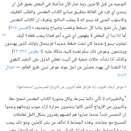
التوجيه من قبل الآخرين ربما صار الآن متأصلا في البعض بعمق قبل ان
يبتدئ ايّ فرد في العائلة بتطبيق مبادئ الكتاب المقدس.‏ والطلب اللطيف
والاسلوب الحبي قد يبدو انه لا يجلب النتائج.‏ ونعرف ان الكتاب المقدس
يقول بأن نضع جانبا كل «سخط وغضب وصياح وتجديف.‏» (‏
افسس ٤:‏٣١
‏)‏
أما اذا
بدا ان البعض لا يفهمون ايّ شيء آخر فماذا يجب فعله؟‏ كيف
تجاوب يسوع عندما كان تحت ضغط شديد؟‏ لم يتمثل باولئك الذين يهددون
ويشتمون.‏ وعوض ذلك سلّم نفسه لابيه،‏ متكلا عليه.‏ (‏
١ بطرس ٢:‏​٢٢،‏ ٢٣
‏)‏
وكذلك اذا نشأت حالات صعبة في البيت نعطي الدليل على التعبد التقوي
اذا التفتنا الى يهوه،‏ مصلّين من اجل عونه عوض تبني طرق العالم.‏ —‏
امثال
٣:‏​٥-‏٧
‏.‏
٩ عوض ايجاد العيوب اية طرائق تعلَّم كثيرون من الازواج المسيحيين استخدامها؟‏
٩
والتغييرات لا تأتي دائما بسرعة،‏ ولكنّ مشورة الكتاب المقدس تنجح حقا.‏
وكثيرون من الازواج الذين كانوا يتذمرون بمرارة ازاء عيوب زوجاتهم وجدوا
ان التحسن ابتدأ عندما صاروا هم انفسهم يقدّرون بشكل اكمل تعاملات
المسيح مع جماعته.‏ وهذه الجماعة لا تتألف من بشر كاملين.‏ ومع ذلك يحب
يسوع الجماعة،‏ وقد رسم المثال الصائب لها،‏ حتى بذل حياته لاجلها،‏ وهو