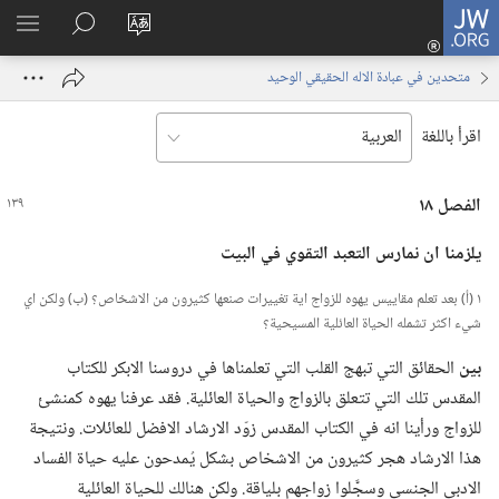
JW.ORG
تسجيل
تغيير
البحث
اظهر
الدخول
لغة
في
القائم
(يفتح
متحدين في عبادة الاله الحقيقي الوحيد
الموقع
JW.‎ORG
نافذة
جديدة)
اقرأ باللغة
الفصل ١٨
يلزمنا ان نمارس التعبد التقوي في البيت
١ (‏أ)‏ بعد تعلم مقاييس يهوه للزواج اية تغييرات صنعها كثيرون من الاشخاص؟‏ (‏ب)‏ ولكن اي
شيء اكثر تشمله الحياة العائلية المسيحية؟‏
بين
الحقائق التي تبهج القلب التي تعلمناها في دروسنا الابكر للكتاب
المقدس تلك التي تتعلق بالزواج والحياة العائلية.‏ فقد عرفنا يهوه كمنشئ
للزواج ورأينا انه في الكتاب المقدس زوّد الارشاد الافضل للعائلات.‏ ونتيجة
هذا الارشاد هجر كثيرون من الاشخاص بشكل يُمدحون عليه حياة الفساد
الادبي الجنسي وسجَّلوا زواجهم بلياقة.‏ ولكن هنالك للحياة العائلية