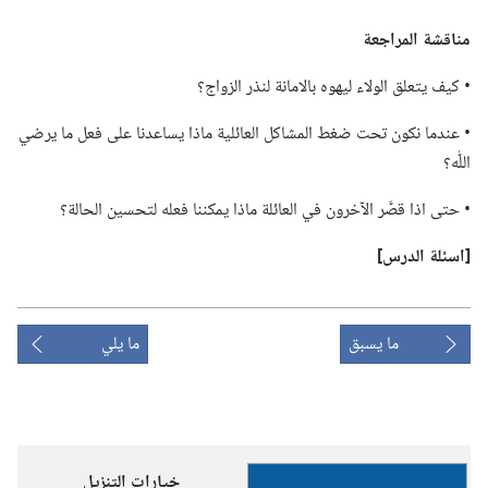
مناقشة المراجعة
‏• كيف يتعلق الولاء ليهوه بالامانة لنذر الزواج؟‏
‏• عندما نكون تحت ضغط المشاكل العائلية ماذا يساعدنا على فعل ما يرضي
اللّٰه؟‏
‏• حتى اذا قصَّر الآخرون في العائلة ماذا يمكننا فعله لتحسين الحالة؟‏
‏[اسئلة الدرس]‏
ما يسبق
ما يلي
خيارات التنزيل