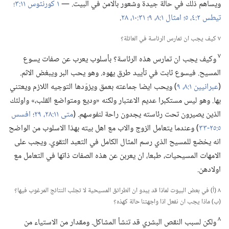
ويساهم ذلك في حالة جيدة وشعور بالامن في البيت.‏ —‏
١ كورنثوس ١١:‏٣؛‏
تيطس ٢:‏​٤،‏ ٥؛‏
امثال ١:‏​٨،‏ ٩؛‏
٣١:‏١٠،‏
٢٨
‏.‏
٧ كيف يجب ان تمارس الرئاسة في العائلة؟‏
٧
وكيف يجب ان تمارس هذه الرئاسة؟‏ بأسلوب يعرب عن صفات يسوع
المسيح.‏ فيسوع ثابت في تأييد طرق يهوه.‏ وهو يحب البر ويبغض الاثم.‏
(‏
عبرانيين ١:‏​٨،‏ ٩
‏)‏ ويحب ايضا جماعته بعمق ويزوّدها التوجيه اللازم ويعتني
بها.‏ وهو ليس مستكبرا عديم الاعتبار ولكنه «وديع ومتواضع القلب،‏» واولئك
الذين يصيرون تحت رئاسته يجدون راحة لنفوسهم.‏ (‏
متى ١١:‏​٢٨،‏ ٢٩؛‏
افسس
٥:‏​٢٥-‏٣٣
‏)‏ وعندما يتعامل الزوج والاب مع اهل بيته بهذا الاسلوب من الواضح
انه يخضع للمسيح الذي رسم المثال الكامل في التعبد التقوي.‏ ويجب على
الامهات المسيحيات،‏ طبعا،‏ ان يعربن عن هذه الصفات ذاتها في التعامل مع
اولادهن.‏
٨ (‏أ)‏ في بعض البيوت لماذا قد يبدو ان الطرائق المسيحية لا تجلب النتائج المرغوب فيها؟‏
(‏ب)‏ ماذا يجب ان نفعل اذا واجهتنا حالة كهذه؟‏
٨
ولكن لسبب النقص البشري قد تنشأ المشاكل.‏ ومقدار من الاستياء من