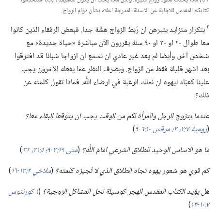
٣ (‏أ)‏ ماذا يحدث لعقود زواج كثيرة،‏ ولكن ماذا يجب ان يكون تصميمنا؟‏ (‏ب)‏ استخدموا
كتابكم المقدس للاجابة عن الاسئلة المدرجة اعلاه بشأن دوام الزواج.‏
٣
بتكرار متزايد يتبرهن ان رُبط الزواج هشَّة جدا.‏ فبعض الرفقاء الذين كانوا
معا طوال ٢٠ او ٣٠ او ٤٠ سنة يقررون الآن مباشرة «حياة جديدة» مع
شخص آخر.‏ وأيضا لم يعد غير عادي ان نسمع ان ازواجا شبانا قد افترقوا
بعد اشهر قليلة فقط من الزواج.‏ وبصرف النظر عما يفعله الآخرون يجب
علينا كعبّاد ليهوه ان نملك الرغبة في ارضاء اللّٰه.‏ فماذا تقول كلمته عن
ذلك؟‏
عندما يتزوج الرجل والمرأة لكم من الوقت يجب ان يتوقعا البقاء معا؟‏
‏(‏
رومية ٧:‏​٢،‏ ٣؛‏
مرقس ١٠:‏​٦-‏٩
‏)‏
ما هو الاساس الوحيد للطلاق الشرعي امام اللّٰه؟‏
‏(‏
متى ١٩:‏​٣-‏٩؛‏
٥:‏​٣١،‏ ٣٢
‏)‏
كم قوي هو شعور يهوه تجاه الطلاق الذي لا تُجيزه كلمته؟‏
‏(‏
ملاخي ٢:‏​١٣-‏١٦
‏)‏
هل يؤيد الكتاب المقدس الهجر كوسيلة لحل المشاكل الزوجية؟‏
‏(‏
١ كورنثوس
٧:‏​١٠-‏١٣
‏)‏