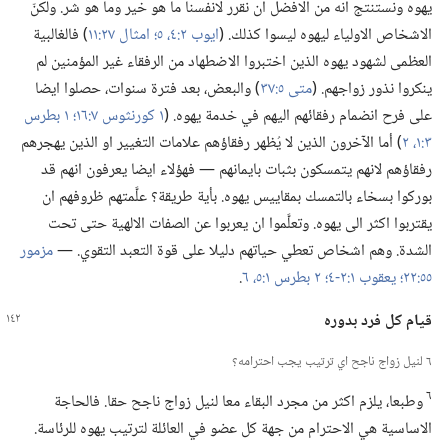
يهوه ونستنتج انه من الافضل ان نقرر لانفسنا ما هو خير وما هو شر.‏ ولكنّ
الاشخاص الاولياء ليهوه ليسوا كذلك.‏ (‏
ايوب ٢:‏​٤،‏ ٥؛‏
امثال ٢٧:‏١١
‏)‏ فالغالبية
العظمى لشهود يهوه الذين اختبروا الاضطهاد من الرفقاء غير المؤمنين لم
ينكروا نذور زواجهم.‏ (‏
متى ٥:‏٣٧
‏)‏ والبعض،‏ بعد فترة سنوات،‏ حصلوا ايضا
على فرح انضمام رفقائهم اليهم في خدمة يهوه.‏ (‏
١ كورنثوس ٧:‏١٦؛‏
١ بطرس
٣:‏​١،‏ ٢
‏)‏ أما الآخرون الذين لا يُظهر رفقاؤهم علامات التغيير او الذين يهجرهم
رفقاؤهم لانهم يتمسكون بثبات بايمانهم —‏ فهؤلاء ايضا يعرفون انهم قد
بوركوا بسخاء بالتمسك بمقاييس يهوه.‏ بأية طريقة؟‏ علَّمتهم ظروفهم ان
يقتربوا اكثر الى يهوه.‏ وتعلَّموا ان يعربوا عن الصفات الالهية حتى تحت
الشدة.‏ وهم اشخاص تعطي حياتهم دليلا على قوة التعبد التقوي.‏ —‏
مزمور
٥٥:‏٢٢؛‏
يعقوب ١:‏​٢-‏٤؛‏
٢ بطرس ١:‏​٥،‏ ٦
‏.‏
قيام كل فرد بدوره
٦ لنيل زواج ناجح اي ترتيب يجب احترامه؟‏
٦
وطبعا،‏ يلزم اكثر من مجرد البقاء معا لنيل زواج ناجح حقا.‏ فالحاجة
الاساسية هي الاحترام من جهة كل عضو في العائلة لترتيب يهوه للرئاسة.‏