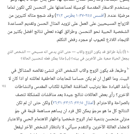
يستخدم الاسفار المقدسة كوسيلة لمساعدتها على التحسن لكي تكون تماما
مرضيَّة عنده.‏ (‏
افسس ٥:‏​٢٥-‏٢٧؛‏
١ بطرس ٢:‏٢١
‏)‏ وقد شجع مثاله كثيرين من
الازواج المسيحيين على العمل على تزويد المثال الحسن وتقديم المساعدة
الشخصية الحبية نحو التحسن.‏ وطرائق كهذه تعطي نتائج افضل بكثير من
الايجاد اللاذع للعيوب او مجرد رفض التكلم.‏
١٠ (‏أ)‏ بأية طرائق قد يكون الزوج والاب —‏ حتى الذي يدعي انه مسيحي —‏ الشخص الذي
يجعل الحياة صعبة على الآخرين في بيته؟‏ (‏ب)‏ ماذا يمكن فعله لتحسين الحالة؟‏
١٠
وطبعا،‏ قد يكون الزوج والاب الشخص الذي تنشئ نقائصه المشاكل في
البيت.‏ وما القول ان لم يكن حساسا للحاجات العاطفية لعائلته او اذا كان لا
يأخذ القيادة حقا بترتيب
المناقشة العائلية للكتاب المقدس والنشاطات
الاخرى؟‏ رأى بعض العائلات نتائج جيدة بعد مناقشات للمشكلة تتصف
بالصراحة والاحترام.‏ (‏
امثال ١٥:‏٢٢؛‏
١٦:‏٢٣؛‏
٣١:‏٢٦
‏)‏ ولكن حتى ان لم تكن
النتائج كل ما هو مرجوّ يمكن لكل فرد ان يساهم مساهمة قيّمة في جوّ
منزلي متحسن بتنمية ثمار الروح شخصيا واظهار الاهتمام الحبي والاعتبار
لاعضاء العائلة الآخرين.‏ والتقدم سيأتي،‏ لا بانتظار الشخص الآخر ليفعل