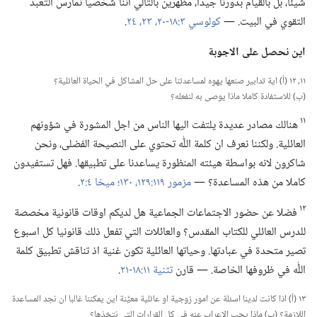
شيئا،‏ بل بالقيام بدورنا جيدا،‏ مظهرين بالتالي اننا شخصيا نمارس التعبد
التقوي في البيت.‏ —‏
كولوسي ٣:‏​١٨-‏٢٠،‏
٢٣،‏ ٢٤
‏.‏
اين نحصل على الاجوبة
١١،‏ ١٢ (‏أ)‏ اية تدابير صنعها يهوه لمساعدتنا على حل المشاكل في الحياة العائلية؟‏
(‏ب)‏ للاستفادة كاملا ماذا يوصى به لنفعله؟‏
١١
هنالك مصادر عديدة يلتفت اليها الناس من اجل المشورة في شؤونهم
العائلية.‏ ولكننا نعرف ان كلمة اللّٰه تحتوي على النصيحة الفضلى،‏ ونحن
شاكرون لانه بواسطة هيئته المنظورة يساعدنا على تطبيقها.‏ فهل تستفيدون
كاملا من هذه المساعدة؟‏ —‏
مزمور ١١٩:‏١٢٩،‏ ١٣٠؛‏
ميخا ٤:‏٢
‏.‏
١٢
فضلا عن حضور الاجتماعات الجماعية هل لديكم اوقات قانونية مخصصة
للدرس العائلي للكتاب المقدس؟‏ والعائلات التي تفعل ذلك قانونيا كل اسبوع
تصير متحدة في عبادتها.‏ وحياتها العائلية تكون غنية اذ تناقش تطبيق كلمة
اللّٰه في ظروفها الخاصة.‏ —‏ قارن
تثنية ١١:‏​١٨-‏٢١
‏.‏
١٣ (‏أ)‏ اذا كانت لدينا اسئلة عن امور زوجية او عائلية معيَّنة اين يمكننا غالبا ان نجد المساعدة
اللازمة؟‏ (‏ب)‏ ماذا يجب الاعراب عنه في كل القرارات التي نتخذها؟‏