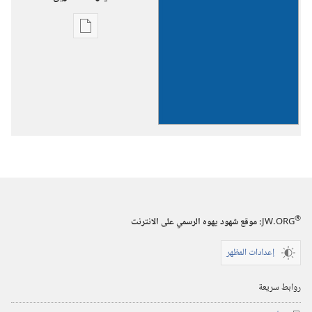
خيارات
تنزيل
الاصدارات
متحدين
في
عبادة
الاله
الحقيقي
الوحيد
®
JW.ORG
:‏ موقع شهود يهوه الرسمي على الانترنت
إعدادات المظهر
روابط سريعة