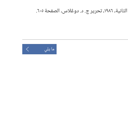
 ج.‏ د.‏ دوڠلاس،‏ الصفحة ٦٠٥.‏
ما يلي