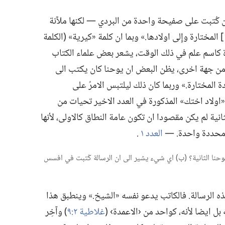
 كُتبت على صفيحة واحدة من البردي —‏ لكنها ملآنة
 المختارة وإِلى اولادها.‏» وبما ان كلمة «كيرية» (‏الكلمة
ة كاسم علم في ذلك الوقت،‏ يشعر بعض علماء الكتاب
ومن جهة اخرى،‏ يظن البعض ان يوحنا كان يكتب الى
 المختارة.‏» وربما كان ذلك ليلتبس الامرُ على
«اولاد اختك» المذكورة في العدد الاخير تحيات من
انية لم يكن مقصودا ان تكون عامة النطاق كالاولى،‏ لأنها
 محددة واحدة.‏ —‏
العدد ١
‏.‏
تب يوحنا الثانية؟‏ (‏ب)‏ اي شيء يشير الى ان الرسالة كُتبت في افسس
لرسالة.‏ فالكاتب يدعو نفسه «الشيخ.‏» وينطبق هذا
ل ايضا لأنه،‏ كواحد من ‹الاعمدة› (‏
غلاطية ٢:‏٩
‏)‏ وآخِر