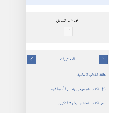
خيارات التنزيل
خيارات
تنزيل
الاصدارات
«كل
المحتويات
الكتاب
ما
ما
هو
يسبق
يلي
بطانة الكتاب الامامية
موحى
به
من
‏«كل الكتاب هو موحى به من اللّٰه ونافع»‏
الله
ونافع»
سفر الكتاب المقدس رقم ١:‏ التكوين