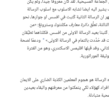
لجماعة المسيحية.‏ لقد كان معروفا جيدا،‏ ولم يكن
ب يشير اليه ايضا تشابه الاسلوب مع اسلوب الرسالة
ظهر ان الرسالة الثانية كُتبت في افسس او جوارها،‏ نحو
دائرة معارف
مكلنتوك وسترونڠ:‏ «من
 كُتبتا بعيد الرسالة الاولى من افسس.‏ فكلتاهما تطبِّقان
قد حُدِّدت بالتمام في الرسالة الاولى.‏»‏
ودعمًا لصحة
a
ثاني،‏ وقد قَبِلها اقليمس الاسكندري،‏ وهو من الفترة
يقة الموراتورية.‏
ه الرسالة هو هجوم المعلمين الكذبة الضاري على الايمان
 افراد كهؤلاء لكي يتمكنوا من معرفتهم والبقاء بعيدين
بة متبادلة.‏