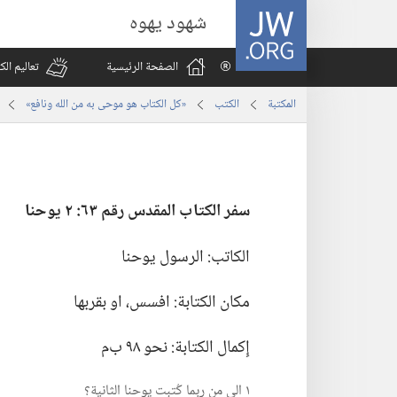
JW.ORG
شهود يهوه
الصفحة الرئيسية
تعاليم ال
المكتبة
الكتب
«كل الكتاب هو موحى به من الله ونافع»
سفر الكتاب المقدس رقم ٦٣:‏ ٢ يوحنا
الكاتب:‏ الرسول يوحنا
مكان الكتابة:‏ افسس،‏ او بقربها
إِكمال الكتابة:‏ نحو ٩٨ ب‌م
١ الى من ربما كُتبت يوحنا الثانية؟‏