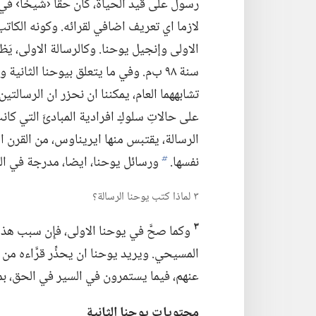
رسول على قيد الحياة،‏ كان حقا ‹شيخا› في ا
لازما اي تعريف اضافي لقرائه.‏ وكونه الكات
الاولى وإنجيل يوحنا.‏ وكالرسالة الاولى،‏ يَ
سنة ٩٨ ب‌م.‏ وفي ما يتعلق بيوحنا الثانية والثالثة،‏ تعلِّق
تشابههما العام،‏ يمكننا ان نحزر ان الرسالتين
على حالاتِ سلوكٍ افرادية المبادئَ التي كانت 
الرسالة،‏ يقتبس منها ايريناوس،‏ من القرن ال
نفسها.‏
ورسائل يوحنا،‏ ايضا،‏ مدرجة في الوث
b
٣ لماذا كتب يوحنا الرسالة؟‏
٣
وكما صحَّ في يوحنا الاولى،‏ فإِن سبب هذ
المسيحي.‏ ويريد يوحنا ان يحذِّر قرَّاءه من
عنهم،‏ فيما يستمرون في السير في الحق،‏ بمح
محتويات يوحنا الثانية