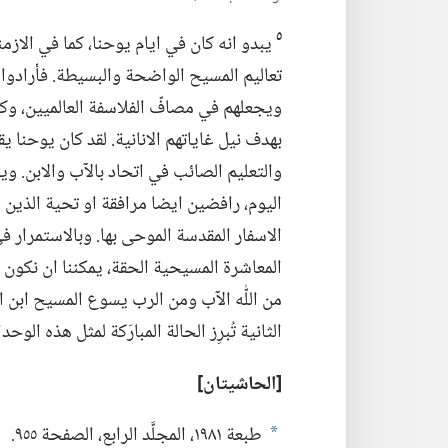
٥
يبدو انه كان في ايام يوحنا،‏ كما في الازم
تعاليم المسيح الواضحة والبسيطة.‏ فأرادوا 
ويجعلهم في مصافّ الفلاسفة العالميين،‏ وكا
بهدف نيل غاياتهم الانانية.‏ لقد كان يوحنا ي
والتعليم الصائب في اتحاد بالآب والابن.‏ و
اليوم،‏ رافضين ايضا مرافقة او تحية الذين ي
الاسفار المقدسة الموحى بها.‏ وبالاستمرار ف
المعاشرة المسيحية الحقة،‏ يمكننا ان نكون
من اللّٰه الآب ومن الرب يسوع المسيح ابن ال
الثانية تُبرِز الحالة المبارَكة لمثل هذه الوحد
‏[الحاشيتان]‏
طبعة ١٩٨١،‏ المجلَّد الرابع،‏ الصفحة ٩٥٥.‏
a