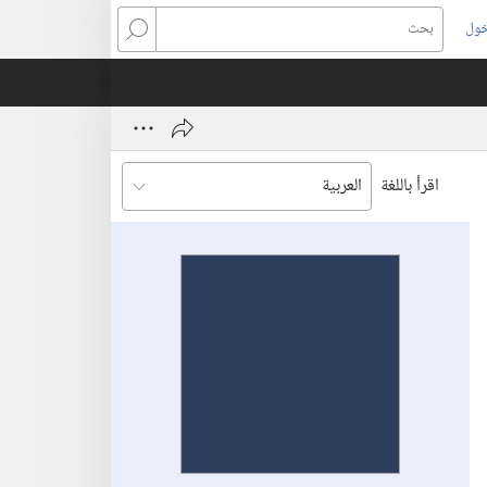
خول
بحث
اقرأ باللغة