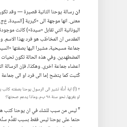
ان
رسالة يوحنا الثانية قصيرة —‏ وقد تكون
معنى.‏ انها موجهة الى «كيرية [السيدة،‏
ع‌ج
]
اليونانية التي تقابل «سيدة»)‏ كانت موجود
المقدس ان المخاطَب هو فرد بهذا الاسم.‏ 
جماعة مسيحية،‏ مشيرا اليها بصفتها «السيدة
المضطهِدين.‏ وفي هذه الحالة تكون تحيات 
اعضاء جماعة اخرى.‏ وهكذا،‏ فإن الرسالة الث
كُتبت كما يتضح إما الى فرد او الى جماعة
٢ (‏أ)‏ اية أَدلَّة تشير الى الرسول يوحنا بصفته كا
او بقربها،‏ نحو سنة ٩٨ ب‌م،‏ وماذا يدعم صحتها؟‏
٢
ليس من سبب للشك في ان يوحنا كتب هذه ا
حتما على يوحنا ليس فقط بسبب تقدُّم سنِّه ب