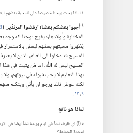
٤ لماذا يحث يوحنا خصوصا على المحبة بعضهم لبعض،‏ وكيف تجب معاملة الذين يتجاوزون تعليم المسيح؟‏
٤
أَحِبوا بعضكم بعضا؛‏ ارفضوا المرتدِّين
(‏
الا
المختارة وأَولادها،‏› يفرح يوحنا انه وجد 
يُظهروا محبتهم بعضهم لبعض بالاستمرار في ال
للمسيح قد دخلوا الى العالم،‏ الذين لا يعتر
المسيح ليس له اللّٰه،‏ اما مَن يثبت في هذا 
بهذا التعليم لا يجب قبوله في بيوتهم،‏ ولا ي
لكنه عوض ذلك يرجو ان يأتي ويتكلم معهم و
٩
‏،‏
١٢
‏.‏
لماذا هو نافع
٥ (‏أ)‏ اي ظرف نشأ في ايام يوحنا نشأ ايضا في الازمن
لوحدة الجماعة؟‏