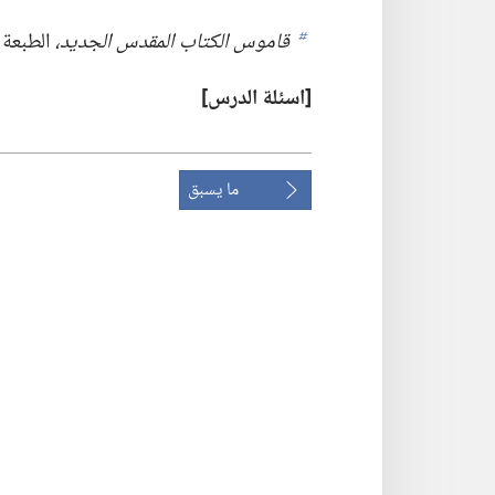
قاموس الكتاب المقدس الجديد،‏
الطبعة الثانية،‏ ١٩٨٦،‏ تحرير
b
‏[اسئلة الدرس]‏
ما يسبق