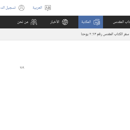
العربية
تسجيل الد
اختر
(يفتح
اللغة
نافذة
كتاب المقدس
المكتبة
الأخبار
من نحن
جديدة)
سفر الكتاب المقدس رقم ٦٣:‏ ٢ يوحنا