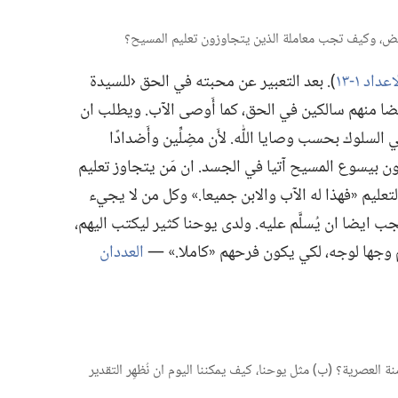
عداد ١-‏١٣
‏)‏.‏ بعد التعبير عن محبته في الحق ‹للسيدة
بعضا منهم سالكين في الحق،‏ كما أَوصى الآب.‏ ويطلب ان
سلوك بحسب وصايا اللّٰه.‏ لأَن مضِلِّين وأَضدادًا
فون بيسوع المسيح آتيا في الجسد.‏ ان مَن يتجاوز تعليم
التعليم «فهذا له الآب والابن جميعا.‏» وكل من لا يجيء
جب ايضا ان يُسلَّم عليه.‏ ولدى يوحنا كثير ليكتب اليهم،‏
جها لوجه،‏ لكي يكون فرحهم «كاملا.‏» —‏
العددان
ة العصرية؟‏ (‏ب)‏ مثل يوحنا،‏ كيف يمكننا اليوم ان نُظهِر التقدير