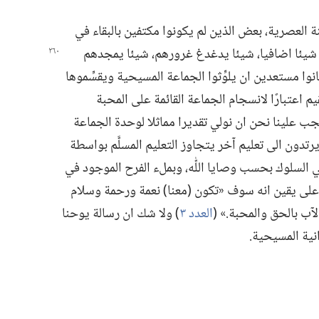
نة العصرية،‏ بعض الذين لم يكونوا مكتفين بالبقاء في
شيئا اضافيا،‏ شيئا يدغدغ غرورهم،‏ شيئا
يمجدهم
نوا مستعدين ان يلوِّثوا الجماعة المسيحية ويقسِّموها
قيم اعتبارًا لانسجام الجماعة القائمة على المحبة
يجب علينا نحن ان نولي تقديرا مماثلا لوحدة الجماعة
رتدون الى تعليم آخر يتجاوز التعليم المسلَّم بواسطة
ي السلوك بحسب وصايا اللّٰه،‏ وبملء الفرح الموجود في
 على يقين انه سوف «تكون (‏معنا)‏ نعمة ورحمة وسلام
آب بالحق والمحبة.‏» (‏
العدد ٣
‏)‏ ولا شك ان رسالة يوحنا
انية المسيحية.‏