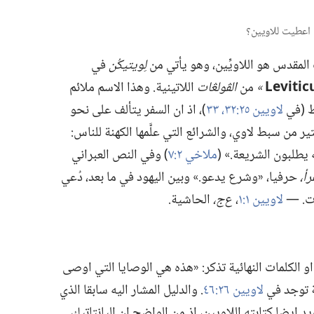
المقدس هو اللاويِّين،‏ وهو يأتي من
لِويتيكُن
في
Levitic
‏»‏
من
الڤولڠات
اللاتينية.‏ وهذا الاسم ملائم
ط (‏في
لاويين ٢٥:‏​٣٢،‏ ٣٣
‏)‏،‏ اذ ان السفر يتألف على نحو
من سبط لاوي،‏ والشرائع التي علَّمها الكهنة للناس:‏
طلبون الشريعة.‏» (‏
ملاخي ٢:‏٧
‏)‏ وفي النص العبراني
ْرأ،‏
حرفيا،‏ «وشرع يدعو.‏» وبين اليهود في ما بعد،‏ دُعي
.‏ —‏
لاويين ١:‏١
‏،‏
ع‌ج،‏
الحاشية.‏
 الكلمات النهائية تذكر:‏ «هذه هي الوصايا التي اوصى
لة توجد في
لاويين ٢٦:‏٤٦
‏.‏ والدليل المشار اليه سابقا الذي
يضا كتابته اللاويين،‏ اذ من الواضح ان الپانتاتيك