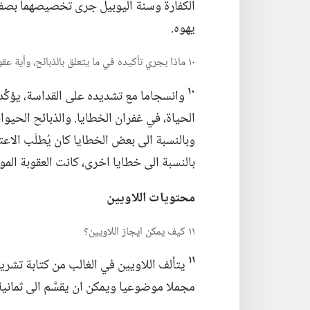
الكفارة وسنة اليوبيل جرى تخصيصهما بص
يهوه.‏
١٠ ماذا يجري تأكيده في ما يتعلق بالذبائح،‏ وأية عقوبات على الخطية يجري ذكرها؟‏
١٠
وانسجاما مع تشديده على القداسة،‏ يؤكِّد 
الحياة،‏ في غفران الخطايا.‏ والذبائح الح
وبالنسبة الى بعض الخطايا كان يُطلَب الاعترا
بالنسبة الى خطايا اخرى،‏ كانت العقوبة الموت
محتويات
اللاويين
١١ كيف يمكن ايجاز اللاويين؟‏
١١
يتألف اللاويين في الغالب من كتابة تشريعي
مجملا موضوعيا ويمكن ان يقسَّم الى ثمانية