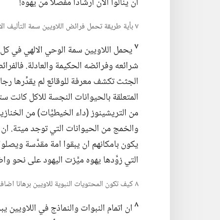
ان ينالوا الآن ارشادا مفصَّلا من يهوه!‏
٧ بأية طريقة تحمل فرائض اللاويين سمة التأليف الالهي؟‏
٧
يحمل اللاويين سمة الوحي الالهي في كل جز
شرائعه وفرائضه الحكيمة والعادلة.‏ فالفرائ
الجثث تكشف معرفة للوقائع لم يقدِّرها رجال 
المتعلقة بالحيوانات النجسة للاكل كانت ست
من التريشينوز (‏داء الخيطيَّات)‏ من الخنازي
والخمج من الحيوانات التي توجد ميتة.‏ ان ه
يكون بامكانهم ان يبقوا امة مقدَّسة ويصلوا
التي زوَّدها يهوه ميَّزت اليهود على نحو 
٨ كيف تكون المحتويات النبوية للاويين برهانا اضافيا على الوحي؟‏
٨
ان اتمام النبوات والنماذج في اللاويين يب