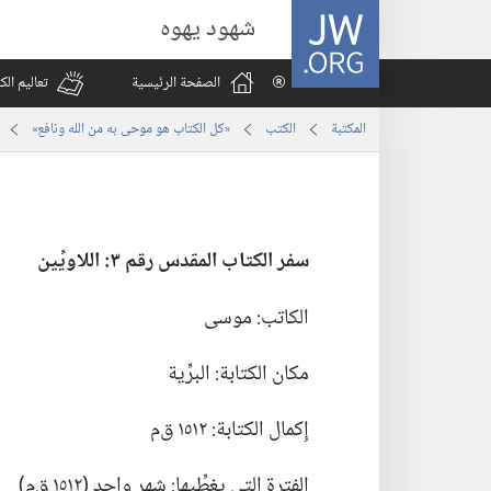
JW.ORG
شهود يهوه
الصفحة الرئيسية
تعاليم ال
المكتبة
الكتب
«كل الكتاب هو موحى به من الله ونافع»
سفر الكتاب المقدس رقم ٣:‏ اللاويِّين
الكاتب:‏ موسى
مكان الكتابة:‏ البرِّية
إِكمال الكتابة:‏ ١٥١٢ ق‌م
الفترة التي يغطِّيها:‏ شهر واحد (‏١٥١٢ ق‌م)‏