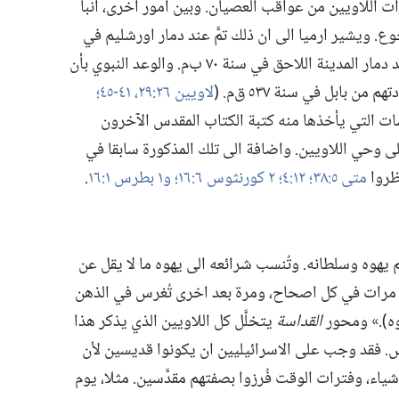
ت اللاويين من عواقب العصيان.‏ وبين امور اخرى،‏ انبأ
.‏ ويشير ارميا الى ان ذلك تمَّ عند دمار اورشليم في
سنة ٦٠٧ ق‌م،‏ ويخبر يوسيفوس بحدوثه عند دمار المدينة اللاحق في سنة ٧٠ ب‌م.‏ والوعد النبوي بأن
بابل في سنة ٥٣٧ ق‌م.‏ (‏
لاويين ٢٦:‏​٢٩،‏
٤١-‏٤٥؛‏
اسات التي يأخذها منه كتبة الكتاب المقدس الآخرون
وحي اللاويين.‏ واضافة الى تلك المذكورة سابقا في
ظروا
متى ٥:‏٣٨؛‏
١٢:‏٤؛‏
٢ كورنثوس ٦:‏١٦؛‏
و١ بطرس ١:‏١٦
‏.‏
 يهوه وسلطانه.‏ وتُنسب شرائعه الى يهوه ما لا يقل عن
ر مرات في كل اصحاح،‏ ومرة بعد اخرى تُغرس في الذهن
هوه)‏.‏» ومحور
القداسة
يتخلَّل كل اللاويين الذي يذكر هذا
س.‏ فقد وجب على الاسرائيليين ان يكونوا قديسين لأن
اء،‏ وفترات الوقت فُرزوا بصفتهم مقدَّسين.‏ مثلا،‏ يوم