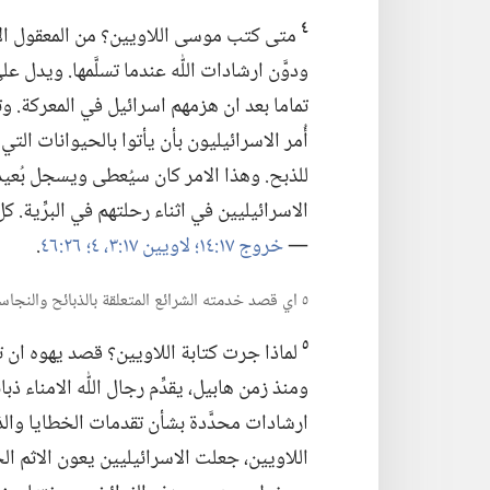
٤
متى كتب موسى اللاويين؟‏ من المعقول ا
ودوَّن ارشادات اللّٰه عندما تسلَّمها.‏ ويدل 
تماما بعد ان هزمهم اسرائيل في المعركة.‏ وت
أُمر الاسرائيليون بأن يأتوا بالحيوانات ال
للذبح.‏ وهذا الامر كان سيُعطى ويسجل بُعيد
—‏
خروج ١٧:‏١٤؛‏
لاويين ١٧:‏​٣،‏ ٤؛‏
٢٦:‏٤٦
‏.‏
٥ اي قصد خدمته الشرائع المتعلقة بالذبائح والنجاسة الطقسية؟‏
٥
لماذا جرت كتابة اللاويين؟‏ قصد يهوه ان ت
ومنذ زمن هابيل،‏ يقدِّم رجال اللّٰه الامناء 
ارشادات محدَّدة بشأن تقدمات الخطايا والذ
اللاويين،‏ جعلت الاسرائيليين يعون الاثم