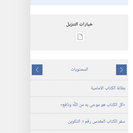
خيارات التنزيل
خيارات
تنزيل
الاصدارات
«كل
المحتويات
الكتاب
ما
ما
هو
يسبق
يلي
بطانة الكتاب الامامية
موحى
به
من
‏«كل الكتاب هو موحى به من اللّٰه ونافع»‏
الله
ونافع»
سفر الكتاب المقدس رقم ١:‏ التكوين