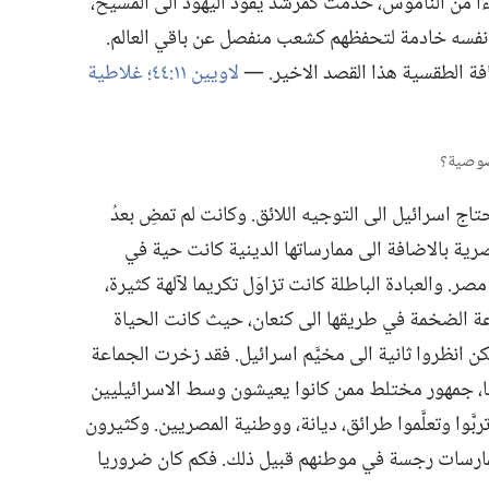
ا من الناموس،‏ خدمت كمرشد يقود اليهود الى المسيح،‏
نفسه خادمة لتحفظهم كشعب منفصل عن باقي العالم.‏
فة الطقسية هذا القصد الاخير.‏ —‏
لاويين ١١:‏٤٤؛‏
غلاطية
 اسرائيل الى التوجيه اللائق.‏ وكانت لم تمضِ بعدُ
ية بالاضافة الى ممارساتها الدينية كانت حية في
.‏ والعبادة الباطلة كانت تزاوَل تكريما لآلهة كثيرة،‏
اعة الضخمة في طريقها الى كنعان،‏ حيث كانت الحياة
كن انظروا ثانية الى مخيَّم اسرائيل.‏ فقد زخرت الجماعة
،‏ جمهور مختلط ممن كانوا يعيشون وسط الاسرائيليين
َوا وتعلَّموا طرائق،‏ ديانة،‏ ووطنية المصريين.‏ وكثيرون
مارسات رجسة في موطنهم قبيل ذلك.‏ فكم كان ضروريا