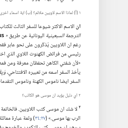
١ (‏أ)‏ لماذا الاسم لاويين ملائم؟‏ (‏ب)‏ اية اسماء اخرى اعطيت للاويين؟‏
ان
الاسم الاكثر شيوعا للسفر الثالث للكتاب 
الترجمة السبعينية
اليونانية عن طريق
‏«‏
us
رغم ان اللاويين يُذكَرون على نحو عابر فق
رئيسي من فرائض الكهنوت اللاوي الذي اختير 
«لأن شفتي الكاهن تحفظان معرفة ومن فمه ي
يأخذ السفر اسمه من تعبيره الافتتاحي،‏
وَيِق
السفر ايضا ناموس الكهنة وناموس التقدمات
٢ اي دليل يؤيد ان موسى هو الكاتب؟‏
٢
لا شك ان موسى كتب اللاويين.‏ فالخاتمة او
الرب بها موسى.‏» (‏
٢٧:‏٣٤
‏)‏ وثمة عبارة مماث
يبرهن ان موسى كتب التكوين والخروج يؤيد ا