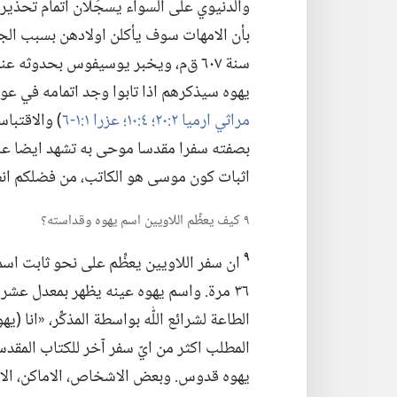
والدنيوي على السواء يسجِّلان اتمام تحذيرا
بأن الامهات سوف يأكلن اولادهن بسبب الجوع
يهوه سيذكرهم اذا تابوا وجد اتمامه في عودتهم من 
مراثي ارميا ٢:‏٢٠؛‏
٤:‏١٠؛‏
عزرا ١:‏١-‏٦
‏)‏ والاقتب
بصفته سفرا مقدسا موحى به تشهد ايضا على 
اثبات كون موسى هو الكاتب،‏ من فضلكم ان
٩ كيف يعظِّم اللاويين اسم يهوه وقداسته؟‏
٩
ان سفر اللاويين يعظِّم على نحو ثابت اسم
٣٦ مرة.‏ واسم يهوه عينه يظهر بمعدل عش
الطاعة لشرائع اللّٰه بواسطة المذكِّر،‏ «انا (‏ي
المطلب اكثر من ايّ سفر آخر للكتاب المقد
يهوه قدوس.‏ وبعض الاشخاص،‏ الاماكن،‏ الاشي