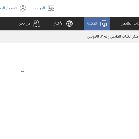
العربية
تسجيل الد
اختر
(يفتح
اللغة
نافذة
كتاب المقدس
المكتبة
الأخبار
من نحن
جديدة)
سفر الكتاب المقدس رقم ٣:‏ اللاويِّين