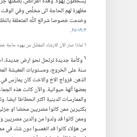
يسخطون يهوه.‏ وهذه الفرائض،‏ بصفتها جزء
مظهرة لهم الحاجة الى مخلِّص وفي الوقت 
وخدمت خصوصا شرائع اللّٰه المتعلقة بالنظا
٣:‏١٩-‏٢٥
‏.‏
٦ لماذا صار الآن الارشاد المفصَّل من يهوه حاجة خصوصية؟‏
٦
وكأمة جديدة ترتحل نحو ارض جديدة،‏ احتاج
سنة على الخروج،‏ ومستويات المعيشة المصر
الذهن.‏ فزواج الاخ والاخت كان يمارَس في مصر
بعضها آلهة حيوانية.‏ والآن كانت هذه الجم
والممارسات الدينية اكثر انحطاطا ايضا.‏ ول
بكثيرين ممن كانوا مصريين محضا او جزئيا
وممن كانوا قد ولدوا من والدين مصريين وتربّ
من هؤلاء كانوا قد انغمسوا دون شك في م