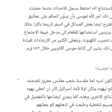
لاستنتاج انه احتفظ بسجل للاحداث عندما حصلت
على ذلك امر اللّٰه لموسى بأن يدوِّن الحكم على عماليق
قترح ايضا بعض المسائل في السفر تاريخا باكرا.‏ مثلا،‏
تي يريدون استخدامها للطعام الى مدخل خيمة الاجتماع
 تنصيب الكهنوت.‏ ويُعطى الكثير من الارشادات لقيادة
الاسرائيليين في اثناء رحلتهم في البرِّية.‏ كل ذلك يشير الى كتابة موسى اللاويين خلال ١٥١٢ ق‌م.‏
كون لديه امة مقدسة،‏ شعب مقدَّس،‏ مفروز لخدمته.‏
ذبائح ليهوه،‏ ولكن اولا لأمة اسرائيل كان ان اعطى يهوه
بائح الاخرى.‏ وهذه،‏ كما يجري ايضاحها بالتفصيل في
 الجسيم للخطية وطبعت في اذهانهم كم جعلتهم