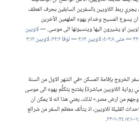
‏ يجري ربط اللاويين بالسفرين السابقين بحرف العطف
 ان يسوع المسيح وخدام يهوه الملهمين الآخرين
اويين او يشيرون اليها وينسبونها الى موسى.‏ —‏
لاويين
—‏
متى ٨:‏٢-‏٤؛‏
لاويين ١٢:‏٢
—‏
لوقا ٢:‏٢٢؛‏
لاويين ١٢:‏٣
سفر الخروج بإقامة المسكن «في الشهر الاول من السنة
لي رواية اللاويين مباشرة)‏ يفتتح بتكلُّم يهوه الى موسى
وجهم من ارض مصر.‏» لذلك،‏ يعني هذا انه لا يمكن ان
اث القليلة للاويين،‏ اذ يتألف معظم السفر من شرائع
٢٤:‏١٠-‏٢٣
‏.‏