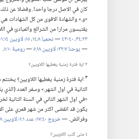
كان في الاصل درجا واحدا.‏ وفضلا عن ذلك،
«و.‏» والشهادة الاقوى من كل الشهادات هي
يقتبسون مرارا من الشرائع والمبادئ في الل
٢٣:‏​٣٤،‏
٤٠-‏٤٣
—‏
نحميا ٨:‏​١٤،‏ ١٥؛‏
لاويين ١٤:‏١-‏٣٢
—‏
يوحنا ٧:‏٢٢؛‏
لاويين ١٨:‏٥
—‏
رومية ١٠:‏٥
‏.‏
٣ اية فترة زمنية يغطيها اللاويين؟‏
٣
اية فترة زمنية يغطيها اللاويين؟‏ يختتم 
الثانية في اول الشهر.‏» وسفر العدد (‏الذي ي
«في اول الشهر الثاني في السنة الثانية لخر
يكون قد انقضى اكثر من شهر قمري على الاحد
وفرائض.‏ —‏
خروج ٤٠:‏١٧؛‏
عدد ١:‏١؛‏
لاويين ٨:‏١-‏١٠:‏٧؛‏
٤ متى كُتب اللاويين؟‏