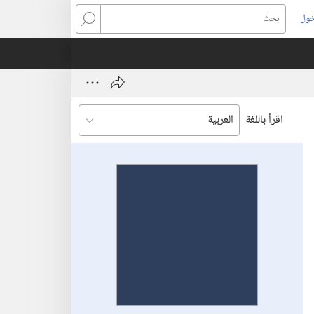
خول
بحث
اقرأ باللغة