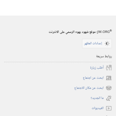
موحى
به
من
الله
®
ونافع»
JW.ORG
:‏ موقع شهود يهوه الرسمي على الانترنت
إعدادات المظهر
روابط سريعة
أُطلب زيارة
ابحث عن اجتماع
(يفتح
نافذة
ابحث عن مكان الاجتماع
(يفتح
جديدة)
نافذة
ما الجديد؟‏
جديدة)
الفيديوات