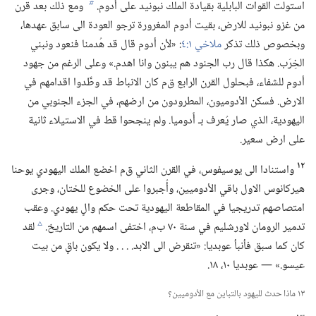
استولت القوات البابلية بقيادة الملك نبونيد على أدوم.‏
ومع ذلك بعد قرن
b
من غزو نبونيد للارض،‏ بقيت أدوم المغرورة ترجو العودة الى سابق عهدها،‏
وبخصوص ذلك تذكر
ملاخي ١:‏٤
‏:‏ «لأن أدوم قال قد هُدمنا فنعود ونبني
الخِرَب.‏ هكذا قال رب الجنود هم يبنون وانا اهدم.‏» وعلى الرغم من جهود
أدوم للشفاء،‏ فبحلول القرن الرابع ق‌م كان الانباط قد وطَّدوا اقدامهم في
الارض.‏ فسكن الأدوميون،‏ المطرودون من ارضهم،‏ في الجزء الجنوبي من
اليهودية،‏ الذي صار يُعرف بـ‍ أَدوميا.‏ ولم ينجحوا قط في الاستيلاء ثانية
على ارض سعير.‏
١٢
واستنادا الى يوسيفوس،‏ في القرن الثاني ق‌م اخضع الملك اليهودي يوحنا
هيركانوس الاول باقي الأدوميين،‏ وأُجبروا على الخضوع للختان،‏ وجرى
امتصاصهم تدريجيا في المقاطعة اليهودية تحت حكم والٍ يهودي.‏ وعقب
تدمير الرومان لاورشليم في سنة ٧٠ ب‌م،‏ اختفى اسمهم من التاريخ.‏
لقد
c
كان كما سبق فأنبأ عوبديا:‏ «تنقرض الى الابد.‏ .‏ .‏ .‏ ولا يكون باقٍ من بيت
عيسو.‏» —‏ عوبديا ١٠،‏ ١٨.‏
١٣ ماذا حدث لليهود بالتباين مع الأدوميين؟‏