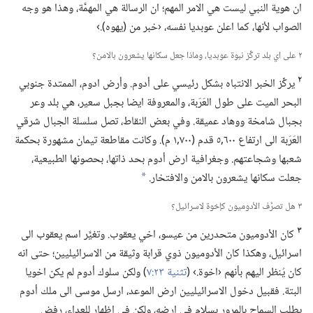
ان هوية النبي ليست هي الامر المهم؛‏ ان الرسالة هي المهمَّة،‏ وهذا هو وجه
الصواب لأنها،‏ كما اعلن عوبديا نفسه،‏ ‹خبر من (‏يهوه)‏.‏›‏
٢ على اي بلد تركِّز نبوة عوبديا،‏ وماذا جعل سكانها يشعرون بالامن؟‏
٢
يركِّز الخبر الانتباه بشكل رئيسي على أدوم.‏ وأرض ادوم،‏ الممتدة جنوبي
البحر الميت على طول العَرَبة،‏ والمعروفة ايضا بجبل سعير،‏ هي بلد وعر
بجبال شامخة ووهاد عميقة.‏ وفي بعض النقاط،‏ تصل سلسلة الجبال شرقي
العَرَبة الى ارتفاع ٦٠٠‏,٥ قدم (‏٧٠٠‏,١ م)‏.‏ وكانت مقاطعة تيمان مشهورة بحكمة
شعبها وشجاعتهم.‏ وجغرافية ارض أدوم بحد ذاتها،‏ بحصونها الطبيعية،‏
جعلت سكانها يشعرون بالامن والافتخار.‏
a
٣ هل تصرَّف الأدوميون كإخوة لاسرائيل؟‏
٣
كان الأدوميون متحدرين من عيسو،‏ اخي يعقوب.‏ وتغيَّر اسم يعقوب الى
اسرائيل،‏ وهكذا كان الأدوميون ذوي قرابة وثيقة من الاسرائيليين؛‏ حتى انه
كان يُنظر اليهم بأنهم ‹اخوة.‏› (‏
تثنية ٢٣:‏٧
‏)‏ ولكن سلوك أدوم لم يكن اخويا
البتة.‏ فقبيل دخول الاسرائيليين ارض الموعد،‏ ارسل موسى الى ملك أدوم
يطلب السماح بالمرور بسلام في ارضه،‏ ولكن في اظهار للعداء،‏ رفض