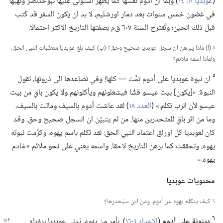
(‏
عوبديا ١١،‏
١٤
‏)‏ وبما ان ادوم نفسها كما يظهر استولى عليها نبوخذنصَّر ونهبها
في غضون خمس سنوات بعد دمار اورشليم،‏ لا بد ان يكون السفر قد كُتب
قبل ذلك الحين؛‏ وتُقترح السنة ٦٠٧ ق‌م بصفتها التاريخ الاكثر احتمالا.‏
٥ (‏أ)‏ ماذا يبرهن ان سجل عوبديا صحيح وحق؟‏ (‏ب)‏ كيف بلغ عوبديا متطلبات النبي الحق،‏
ولماذا اسمه ملائم؟‏
٥
ان نبوة عوبديا على أدوم تمَّت —‏ كلها!‏ وفي تصاعدها الى ذروتها،‏ تقول
النبوة:‏ «[يكون] بيت عيسو قشًّا فيشعلونهم ويأكلونهم ولا يكون باقٍ من بيت
عيسو لأن الرب تكلم.‏» (‏
العدد ١٨
‏)‏ لقد عاشت أدوم بالسيف وماتت بالسيف،‏
وما من اثر باقٍ للمتحدرين منها.‏ من ثم يتبيَّن ان السجل صحيح وحق.‏ وقد
كان لعوبديا كل اوراق اعتماد النبي الحق:‏ لقد تكلم باسم يهوه،‏ وكرَّمت نبوته
يهوه،‏ وتحققت كما برهن التاريخ لاحقا.‏ واسمه يعني على نحو ملائم «خادم
يهوه.‏»‏
محتويات عوبديا
٦ كيف يتكلم يهوه عن أدوم،‏ ومن اين سيُحدرها؟‏
٦
دينونة على أدوم
(‏
الاعداد ١-‏١٦
‏)‏.‏ بأمر من يهوه،‏ يُدلي
عوبديا برؤياه.‏