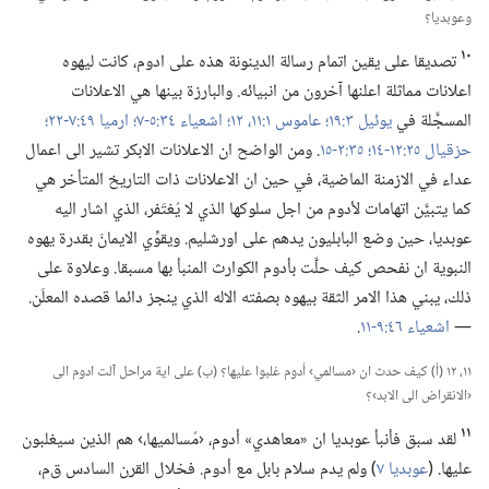
وعوبديا؟‏
١٠
تصديقا على يقين اتمام رسالة الدينونة هذه على ادوم،‏ كانت ليهوه
اعلانات مماثلة اعلنها آخرون من انبيائه.‏ والبارزة بينها هي الاعلانات
المسجَّلة في
يوئيل ٣:‏١٩؛‏
عاموس ١:‏​١١،‏ ١٢؛‏
اشعياء ٣٤:‏​٥-‏٧؛‏
ارميا ٤٩:‏​٧-‏٢٢؛‏
حزقيال ٢٥:‏​١٢-‏١٤؛‏
٣٥:‏​٢-‏١٥
‏.‏ ومن الواضح ان الاعلانات الابكر تشير الى اعمال
عداء في الازمنة الماضية،‏ في حين ان الاعلانات ذات التاريخ المتأخر هي
كما يتبيَّن اتهامات لأدوم من اجل سلوكها الذي لا يُغتَفر،‏ الذي اشار اليه
عوبديا،‏ حين وضع البابليون يدهم على اورشليم.‏ ويقوِّي الايمانَ بقدرة يهوه
النبوية ان نفحص كيف حلَّت بأدوم الكوارث المنبأ بها مسبقا.‏ وعلاوة على
ذلك،‏ يبني هذا الامر الثقة بيهوه بصفته الاله الذي ينجز دائما قصده المعلَن.‏
—‏
اشعياء ٤٦:‏​٩-‏١١
‏.‏
١١،‏ ١٢ (‏أ)‏ كيف حدث ان ‹مسالمي› أدوم غلبوا عليها؟‏ (‏ب)‏ على اية مراحل آلت ادوم الى
‹الانقراض الى الابد›؟‏
١١
لقد سبق فأنبأ عوبديا ان «معاهدي» أدوم،‏ ‹مُسالميها،‏› هم الذين سيغلبون
عليها.‏ (‏
عوبديا ٧
‏)‏ ولم يدم سلام بابل مع أدوم.‏ فخلال القرن السادس ق‌م،‏