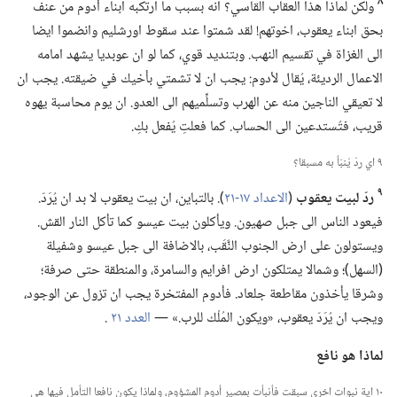
٨
ولكن لماذا هذا العقاب القاسي؟‏ انه بسبب ما ارتكبه ابناء أدوم من عنف
بحق ابناء يعقوب،‏ اخوتهم!‏ لقد شمتوا عند سقوط اورشليم وانضموا ايضا
الى الغزاة في تقسيم النهب.‏ وبتنديد قوي،‏ كما لو ان عوبديا يشهد امامه
الاعمال الرديئة،‏ يُقال لأدوم:‏ يجب ان لا تشمتي بأخيك في ضيقته.‏ يجب ان
لا تعيقي الناجين منه عن الهرب وتسلِّميهم الى العدو.‏ ان يوم محاسبة يهوه
قريب،‏ فتُستدعين الى الحساب.‏ كما فعلتِ يُفعل بكِ.‏
٩ اي ردّ يُنبَأ به مسبقا؟‏
٩
ردّ لبيت يعقوب
(‏
الاعداد ١٧-‏٢١
‏)‏.‏ بالتباين،‏ ان بيت يعقوب لا بد ان يُرَدّ.‏
فيعود الناس الى جبل صهيون.‏ ويأكلون بيت عيسو كما تأكل النار القش.‏
ويستولون على ارض الجنوب النَّقَب،‏ بالاضافة الى جبل عيسو وشفيلة
(‏السهل)‏؛‏ وشمالا يمتلكون ارض افرايم والسامرة،‏ والمنطقة حتى صرفة؛‏
وشرقا يأخذون مقاطعة جلعاد.‏ فأدوم المفتخرة يجب ان تزول عن الوجود،‏
ويجب ان يُرَدّ يعقوب،‏ «ويكون المُلْك للرب.‏» —‏
العدد ٢١
‏.‏
لماذا هو نافع
١٠ اية نبوات اخرى سبقت فأنبأت بمصير أدوم المشؤوم،‏ ولماذا يكون نافعا التأمل فيها هي