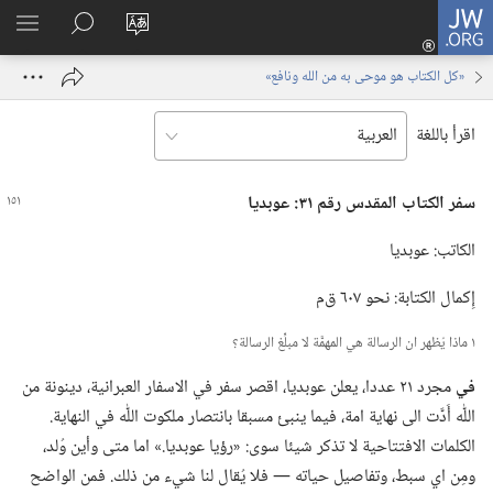
JW.ORG
تسجيل
تغيير
البحث
اظهر
الدخول
لغة
في
القائم
(يفتح
«كل الكتاب هو موحى به من الله ونافع»
الموقع
JW.‎ORG
نافذة
جديدة)
اقرأ باللغة
سفر الكتاب المقدس رقم ٣١:‏ عوبديا
الكاتب:‏ عوبديا
إِكمال الكتابة:‏ نحو ٦٠٧ ق‌م
١ ماذا يُظهر ان الرسالة هي المهمَّة لا مبلِّغ الرسالة؟‏
في
مجرد ٢١ عددا،‏ يعلن عوبديا،‏ اقصر سفر في الاسفار العبرانية،‏ دينونة من
اللّٰه أَدَّت الى نهاية امة،‏ فيما ينبئ مسبقا بانتصار ملكوت اللّٰه في النهاية.‏
الكلمات الافتتاحية لا تذكر شيئا سوى:‏ «رؤيا عوبديا.‏» اما متى وأين وُلد،‏
ومِن اي سبط،‏ وتفاصيل حياته —‏ فلا يُقال لنا شيء من ذلك.‏ فمن الواضح