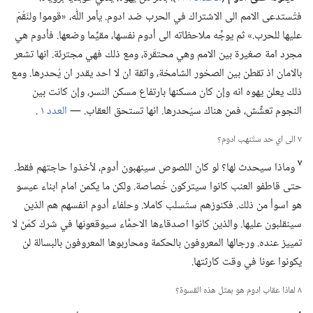
فتُستدعى الامم الى الاشتراك في الحرب ضد ادوم.‏ يأمر اللّٰه،‏ «قوموا ولنَقُمْ
عليها للحرب.‏» ثم يوجِّه ملاحظاته الى أدوم نفسها،‏ مقيِّما وضعها.‏ فأدوم هي
مجرد امة صغيرة بين الامم وهي محتقَرة،‏ ومع ذلك فهي مجترئة.‏ انها تشعر
بالامان اذ تقطن بين الصخور الشامخة،‏ واثقة ان لا احد يقدر ان يُحدرها.‏ ومع
ذلك يعلن يهوه انه وإن كان مسكنها بارتفاع مسكن النسر،‏ وإن كانت بين
النجوم تعشِّش،‏ فمن هناك سيُحدرها.‏ انها تستحق العقاب.‏ —‏
العدد ١
‏.‏
٧ الى اي حد ستُنهب ادوم؟‏
٧
وماذا سيحدث لها؟‏ لو كان اللصوص سينهبون أدوم،‏ لأخذوا حاجتهم فقط.‏
حتى قاطفو العنب كانوا سيتركون خُصاصة.‏ ولكن ما يكمن امام ابناء عيسو
هو اسوأ من ذلك.‏ فكنوزهم ستُسلب كاملا.‏ وحلفاء أدوم انفسهم هم الذين
سينقلبون عليها.‏ والذين كانوا اصدقاءها الاحمَّاء سيوقعونها في شرك كمَنْ لا
تمييز عنده.‏ ورجالها المعروفون بالحكمة ومحاربوها المعروفون بالبسالة لن
يكونوا عونا في وقت كارثتها.‏
٨ لماذا عقاب ادوم هو بمثل هذه القسوة؟‏