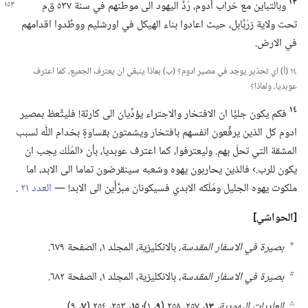
١٣
وبالتباين مع خراب أدوم،‏ رُدَّ اليهود الى موطنهم في سنة
٥٣٧ ق‌م
تحت ولاية زرُبَّابل،‏ حيث اعادوا بناء الهيكل في اورشليم ووطَّدوا اقدامهم
في الارض.‏
١٤ (‏أ)‏ اي تحذير يوجد في مصير ادوم؟‏ (‏ب)‏ بماذا ينبغي ان يعترف الجميع،‏ كما اعترف
عوبديا،‏ ولماذا؟‏
١٤
فكم يكون جليًّا ان الافتخار والاجتراء يؤدِّيان الى كارثة!‏ فليتَّعظ بمصير
ادوم كل الذين يرفِّعون انفسهم بافتخار ويشمتون بقساوةٍ بخدام اللّٰه لسبب
المشقة التي تحلّ بهم.‏ وليعترفوا،‏ كما اعترف عوبديا،‏ بأن ‹المُلْك يجب ان
يكون للرب.‏› فالذين يحاربون يهوه وشعبه سينقرضون تماما الى الابد،‏ اما
ملكوت يهوه الجليل ومُلْكه الابدي فسيكونان مبرَّأَين الى الابد!‏ —‏
العدد ٢١
‏.‏
‏[الحواشي]‏
بصيرة في الاسفار المقدسة،‏
بالانكليزية،‏ المجلد ١،‏ الصفحة ٦٧٩.‏
a
بصيرة في الاسفار المقدسة،‏
بالانكليزية،‏ المجلد ١،‏ الصفحة ٦٨٢.‏
b
العاديات اليهودية،‏
١٣،‏
٢٥٧،‏ ٢٥٨ (‏
٩،‏
١)‏؛‏
١٥،‏
٢٥٣،‏ ٢٥٤ (‏
٧،‏
٩)‏.‏
c