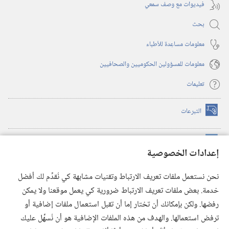
فيديوات مع وصف سمعي
بحث
معلومات مساعِدة للأطباء
معلومات للمسؤولين الحكوميين والصحافيين
تعليمات
التبرعات
(يفتح
نافذة
جديدة)
مكتبة برج المراقبة الالكترونية
™
(يفتح
إعدادات الخصوصية
نافذة
JW Hub
جديدة)
(يفتح
نحن نستعمل ملفات تعريف الارتباط وتقنيات مشابهة كي نُقدِّم لك أفضل
نافذة
®
خدمة. بعض ملفات تعريف الارتباط ضرورية كي يعمل موقعنا ولا يمكن
تطبيق
JW Library
جديدة)
رفضها. ولكن بإمكانك أن تختار إما أن تقبل استعمال ملفات إضافية أو
مكتبة برج المراقبة
ترفض استعمالها. والهدف من هذه الملفات الإضافية هو أن نُسهِّل عليك