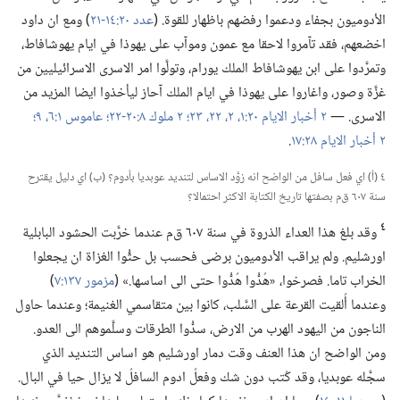
الأدوميون بجفاء ودعموا رفضهم باظهار للقوة.‏ (‏
عدد ٢٠:‏​١٤-‏٢١
‏)‏ ومع ان داود
اخضعهم،‏ فقد تآ‌مروا لاحقا مع عمون وموآب على يهوذا في ايام يهوشافاط،‏
وتمرَّدوا على ابن يهوشافاط الملك يورام،‏ وتولَّوا امر الاسرى الاسرائيليين من
غزَّة وصور،‏ واغاروا على يهوذا في ايام الملك آحاز ليأخذوا ايضا المزيد من
الاسرى.‏ —‏
٢ أخبار الايام ٢٠:‏​١،‏ ٢،‏
٢٢،‏ ٢٣؛‏
٢ ملوك ٨:‏​٢٠-‏٢٢؛‏
عاموس ١:‏​٦،‏
٩؛‏
٢ أخبار الايام ٢٨:‏١٧
‏.‏
٤ (‏أ)‏ اي فعل سافل من الواضح انه زوَّد الاساس لتنديد عوبديا بأدوم؟‏ (‏ب)‏ اي دليل يقترح
سنة ٦٠٧ ق‌م بصفتها تاريخ الكتابة الاكثر احتمالا؟‏
٤
وقد بلغ هذا العداء الذروة في سنة ٦٠٧ ق‌م عندما خرَّبت الحشود البابلية
اورشليم.‏ ولم يراقب الأدوميون برضى فحسب بل حثُّوا الغزاة ان يجعلوا
الخراب تاما.‏ فصرخوا،‏ «هُدُّوا هُدُّوا حتى الى اساسها.‏» (‏
مزمور ١٣٧:‏٧
‏)‏
وعندما أُلقيت القرعة على السَّلب،‏ كانوا بين متقاسمي الغنيمة؛‏ وعندما حاول
الناجون من اليهود الهرب من الارض،‏ سدُّوا الطرقات وسلَّموهم الى العدو.‏
ومن الواضح ان هذا العنف وقت دمار اورشليم هو اساس التنديد الذي
سجَّله عوبديا،‏ وقد كُتب دون شك وفعلُ ادوم السافلُ لا يزال حيا في البال.‏