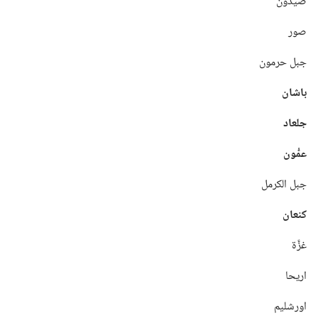
صيدون
صور
جبل حرمون
باشان
جلعاد
عمُّون
جبل الكرمل
كنعان
غزَّة
اريحا
اورشليم