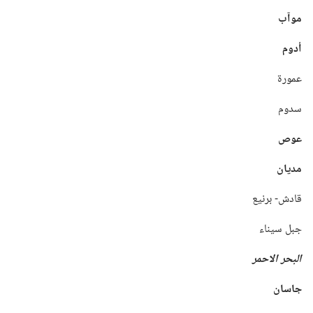
موآب
أدوم
عمورة
سدوم
عوص
مديان
قادش-‏ برنيع
جبل سيناء
البحر الاحمر
جاسان