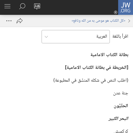
JW.ORG
تسجيل
تغيير
البحث
اظهر
الدخول
لغة
في
القائم
(يفتح
«كل الكتاب هو موحى به من الله ونافع»
الموقع
JW.‎ORG
نافذة
جديدة)
اقرأ باللغة
بطانة الكتاب الامامية
‏[الخريطة في بطانة الكتاب الامامية]‏
‏(‏اطلب النص في شكله المنسَّق في المطبوعة)‏
جنة عدن
الحثِّيُّون
البحر الكبير
كركميش