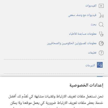
جديدة)
الفيديوات
فيديوات مع وصف سمعي
بحث
معلومات مساعِدة للأطباء
معلومات للمسؤولين الحكوميين والصحافيين
تعليمات
التبرعات
(يفتح
نافذة
جديدة)
مكتبة برج المراقبة الالكترونية
™
(يفتح
إعدادات الخصوصية
نافذة
JW Hub
جديدة)
(يفتح
نحن نستعمل ملفات تعريف الارتباط وتقنيات مشابهة كي نُقدِّم لك أفضل
نافذة
®
خدمة. بعض ملفات تعريف الارتباط ضرورية كي يعمل موقعنا ولا يمكن
تطبيق
JW Library
جديدة)