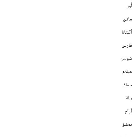
أُور
مادي
أَكْبَتانا
فارس
شوشن
عيلام
حماة
ربلة
أرام
دمشق