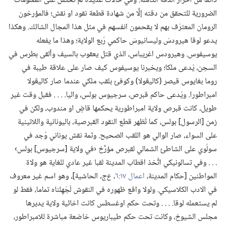
دائما من احراز الدقة الكاملة.‏ وفي حالات عديدة لم نحصل على المعلومات
الضرورية للتحقق من دقته إلَّا من شهادة قطعة نقود او نقش؛‏ فالمؤرخون
الرومان المعترَف بهم لا يقحمون انفسهم في مثل هذا المجال الشائك.‏ وهكذا
يدعو لوقا هيرودسَ وليسانيوسَ حاكمي رُبع الولاية؛‏ وهذا ما يفعله
يوسيفوس.‏ وهيرودس اغريباس،‏ الذي قتل يعقوب بالسيف وألقى بطرس في
السجن،‏ يُدعى ملكا؛‏ ويخبرنا يوسيفوس كيف صار على علاقة طيبة في
روما بغايوس قيصر (‏كاليڠولا)‏ وكوفئ بلقب ملكي عندما صار كاليڠولا
امبراطورا.‏ ويُدعى حاكم قبرص،‏ سرجيوس بولس،‏ واليا.‏ .‏ .‏ .‏ فقبل وقت غير
طويل،‏ كانت قبرص ولاية امبراطورية يحكمها قاضٍ او مندوب،‏ ولكن في
زمن [الرسول] بولس،‏ كما تُظهر قطع النقود القبرصية،‏ باليونانية واللاتينية
على السواء،‏ صار الوالي هو اللقب الصحيح.‏ وثمة نقش يوناني وُجد في
سولُوي على الشاطئ الشمالي لقبرص مؤرَّخ ‹في ولاية [سرجيوس] بولس›
.‏ .‏ .‏ وفي تسالونيكي اتَّخذ اقطاب المدينة لقبا غير عادي للغاية هو ولاة
المواطنين [حكام المدينة،‏
اعمال ١٧:‏٦
‏،‏
ع‌ج،‏
الحاشية]،‏ وهو اسم غير معروف
في الادب الكلاسيكي.‏ ولولا واقع ظهوره في النقوش لَجَهِلناه تماما،‏ فقط لو
لم يستعمله لوقا.‏ .‏ .‏ .‏ وتحت حكم اوغسطس كانت اخائية ولاية يديرها
مجلس الشيوخ،‏ وكانت تحت حكم طيباريوس خاضعة مباشرة للامبراطور،‏