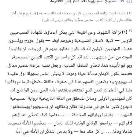
رؤيا ١٩:‏٦
تسبيح اسم يهوه بعد دمار بابل العظيمة
٢٤ (‏أ)‏ كيف تُثبت نزاهة المسيحيين الاولين صحة «قصة المسيحية»؟‏ (‏ب)‏ ايّ برهان آخر
هنالك على ان كتبة الكتاب المقدس سجَّلوا وقائع،‏ وليس اساطير؟‏
٢٤
‏(‏٩)‏ نزاهة الشهود.‏
وعن القيمة التي يمكن اعطاؤها لشهادة المسيحيين
الاولين —‏ كتبة الاسفار المسيحية وغيرهم ايضا —‏ يقول جورج رولنسون:‏
«عرف المهتدون الاولون انه قد يكون مطلوبا منهم في ايّ وقت ان يكابدوا
الموت من اجل دينهم.‏ .‏ .‏ .‏ لقد ايَّد كل واحد من الكتبة الاولين المسيحيةَ،‏
وبواقع تأييده هذا،‏ تحدَّى السلطة المدنية،‏ وجعل نفسه عرضة لمصير مماثل.‏
فعندما يكون الايمان مسألة حياة وموت،‏ لا يتبنَّى الناس بسهولة اول عقيدة
تستهويهم؛‏ ولا يضعون انفسهم علنا في صفوف طائفة مضطهَدة،‏ ما لم يفكِّروا
مليا في ادِّعاءات الدين الذي تعتنقه،‏ ويقتنعوا بأنه الحق.‏ ومن الواضح انه
كان للمهتدين الاولين وسائل للتحقق من الدقة التاريخية لرواية المسيحية
تتجاوز كثيرا ما هو في متناولنا؛‏ فكان بإمكانهم ان يستجوبوا ويستنطقوا
الشهود —‏ يقارنوا رواياتهم المختلفة —‏ يستعلموا كيف تصدَّى اعداؤهم
لأقوالهم —‏ يراجعوا الوثائق الوثنية لذلك الزمان —‏ يمحِّصوا الأَدلَّة تمحيصا
شاملا وتامًّا.‏ .‏ .‏ .‏ ان كل ذلك معا —‏ ولا بد من التذكُّر ان الأَدلَّة هي أَدلَّة