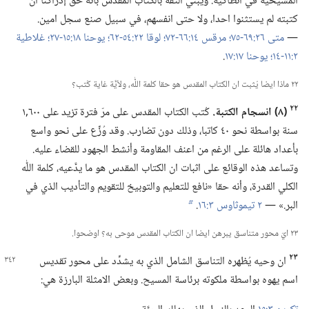
المسيحية في انطاكية.‏ ويبني الثقة بالكتاب المقدس بأنه حقٌّ إدراكُنا ان
كتبته لم يستثنوا احدا،‏ ولا حتى انفسهم،‏ في سبيل صنع سجل امين.‏
—‏
متى ٢٦:‏٦٩-‏٧٥؛‏
مرقس ١٤:‏٦٦-‏٧٢؛‏
لوقا ٢٢:‏٥٤-‏٦٢؛‏
يوحنا ١٨:‏١٥-‏٢٧؛‏
غلاطية
٢:‏١١-‏١٤؛‏
يوحنا ١٧:‏١٧
‏.‏
٢٢ ماذا ايضا يُثبت ان الكتاب المقدس هو حقا كلمة اللّٰه،‏ ولأيَّة غاية كُتب؟‏
٢٢
‏(‏٨)‏ انسجام الكتبة.‏
كُتب الكتاب المقدس على مرّ فترة تزيد على ٦٠٠‏,١
سنة بواسطة نحو ٤٠ كاتبا،‏ وذلك دون تضارب.‏ وقد وُزِّع على نحو واسع
بأعداد هائلة على الرغم من اعنف المقاومة وأنشط الجهود للقضاء عليه.‏
وتساعد هذه الوقائع على اثبات ان الكتاب المقدس هو ما يدَّعيه،‏ كلمة اللّٰه
الكلي القدرة،‏ وأنه حقا «نافع للتعليم والتوبيخ للتقويم والتأديب الذي في
البر.‏» —‏
٢ تيموثاوس ٣:‏١٦
‏.‏
b
٢٣ ايّ محور متناسق يبرهن ايضا ان الكتاب المقدس موحى به؟‏ اوضحوا.‏
٢٣
ان وحيه يُظهره التناسق الشامل الذي به يشدِّد على محور تقديس
اسم يهوه بواسطة ملكوته برئاسة المسيح.‏ وبعض الامثلة البارزة هي:‏