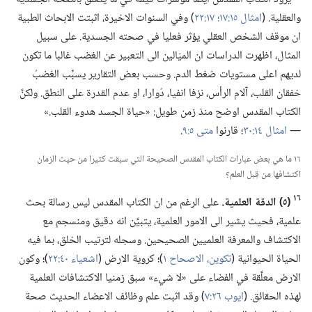
والعقلية.‏ (‏
امثال ١٥:‏١٧؛‏
١٧:‏٢٢
‏)‏ وفي السنوات الاخيرة،‏ اثبتت الابحاث الطبية
ان موقف الشخص العقلي يؤثر فعليا في صحته الجسدية.‏ على سبيل
المثال،‏ اظهرت الدراسات ان الميّالين الى التعبير عن الغضب غالبا ما تكون
لديهم اعلى مستويات ضغط الدم.‏ وحسب بعض التقارير يسبِّب الغضبُ
خفقان القلب،‏ آلام الرأس،‏ نزفا انفيا،‏ دُوارا،‏ او عدم القدرة على النطق.‏ ولكنَّ
الكتاب المقدس اوضح منذ زمن طويل:‏ «حياة الجسد هدوء القلب.‏»
—‏
امثال ١٤:‏٣٠
‏؛‏ قارنوا
متى ٥:‏٩
‏.‏
١٦ ما هي بعض عبارات الكتاب المقدس الصحيحة التي سبقت كثيرا من حيث الزمان
اكتشافها من قِبل العلم؟‏
١٦
‏(‏٥)‏ الدقة العلمية.‏
على الرغم من ان الكتاب المقدس ليس رسالة بحث
علمية،‏ فحيث يشير الى الامور العلمية،‏ يتبيَّن انه دقيق ومنسجم مع
الاكتشاف والمعرفة العلميين الصحيحين.‏ وسجله لترتيب الخلق،‏ بما فيه
الحياة الحيوانية (‏
تكوين،‏ الاصحاح ١
‏)‏؛‏ كروية الارض (‏
اشعياء ٤٠:‏٢٢
‏)‏؛‏ وكون
الارض معلَّقة في الفضاء على «لا شيء» سبق زمنيا الاكتشافات العلمية
لهذه الحقائق.‏ (‏
ايوب ٢٦:‏٧
‏)‏ وقد اثبت علم وظائف الاعضاء الحديث صحة