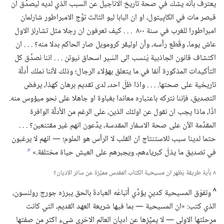
يعترف بأنه يشك في صحة تاريخ الاناجيل عن السبب الذي لديه ليصدِّق ان
قيصر مات في الكاپيتول،‏ او ان البابا ليو الثالث توَّج الامبراطور شارلمان
امبراطورا للغرب في سنة ٨٠٠ .‏ .‏ .‏ كيف تعرفون ان رجلا مثل تشارلز الاول
عاش يوما،‏ وقُطع رأسه،‏ وأن اوليڤر كرومويل صار الحاكم بدلا منه؟‏ .‏ .‏ .‏ ان
اكتشاف قانون الجاذبية يُنسب الى السّير اسحاق نيوتن .‏ .‏ .‏ اننا نصدِّق كل
التأكيدات المذكورة آنفا في ما يتعلق بهؤلاء الرجال؛‏ وذلك لأننا نملك أَدلَّة
تاريخية على صحتها.‏ .‏ .‏ .‏ واذا ظلّ احد،‏ لدى تقديم برهان كهذا،‏ يرفض
التصديق،‏ فإننا نتركه باعتباره معاندا بغباوة او جاهلا على نحو ميؤوس منه.‏
اذًا،‏ ماذا يجب ان نقول عن اولئك الذين،‏ على الرغم من الأَدلَّة الوافرة
المقدَّمة الآن على صحة الاسفار المقدسة،‏ يدَّعون انهم غير مقتنعين؟‏ .‏ .‏ .‏
حتما لدينا سبب للاستنتاج ان القلب لا الرأس هو الملوم؛‏ —‏ انهم لا يرغبون
في تصديق ما يذلّ كبرياءهم،‏ ويجبرهم على العيش حياة مختلفة.‏»‏
b
٨ بأية طريقة يَظهر ان مسيحية الكتاب المقدس مميَّزة عن سائر الاديان؟‏
٨
وتفوّق المسيحية كدينٍ يؤدِّي أَتباعُه العبادةَ بالحق يبرزه جورج رولنسون،‏
الذي كتب:‏ «ان المسيحية —‏ بما فيها شريعة العهد القديم،‏ التي كانت
مرحلتها الاولى —‏ لا يميِّزها عن اديان العالم الاخرى شيء اكثر من صفتها