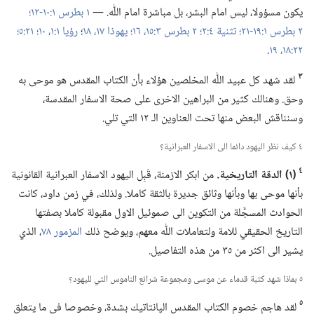
يكون مسؤولا،‏ ليس امام البشر،‏ بل مباشرة امام اللّٰه.‏ —‏
١ بطرس ١:‏١٠-‏١٢؛‏
٢ بطرس ١:‏١٩-‏٢١؛‏
تثنية ٤:‏٢؛‏
٢ بطرس ٣:‏​١٥،‏ ١٦؛‏
يهوذا ١٧،‏ ١٨
‏؛‏
رؤيا ١:‏​١،‏
١٠؛‏
٢١:‏٥؛‏
٢٢:‏​١٨،‏ ١٩
‏.‏
٣
لقد شهد كل عبيد اللّٰه المخلصين هؤلاء بأن الكتاب المقدس هو موحى به
وحق.‏ وهنالك كثير من البراهين الاخرى على صحة الاسفار المقدسة،‏
وسنناقش البعض منها تحت العناوين الـ‍ ١٢ التي تلي.‏
٤ كيف نظر اليهود دائما الى الاسفار العبرانية؟‏
٤
‏(‏١)‏ الدقة التاريخية.‏
من ابكر الازمنة،‏ قَبِل اليهود الاسفار العبرانية القانونية
بأنها موحى بها وبأنها وثائق جديرة بالثقة كاملا.‏ ولذلك،‏ في زمن داود،‏ كانت
الحوادث المسجَّلة من التكوين الى صموئيل الاول مقبولة كاملا بصفتها
التاريخ الحقيقي للامة ولتعاملات اللّٰه معهم،‏ ويوضح ذلك
المزمور ٧٨
‏،‏ الذي
يشير الى اكثر من ٣٥ من هذه التفاصيل.‏
٥ بماذا شهد كتبة قدماء عن موسى ومجموعة شرائع الناموس التي لليهود؟‏
٥
لقد هاجم خصوم الكتاب المقدس الپانتاتيك بشدة،‏ وخصوصا في ما يتعلق