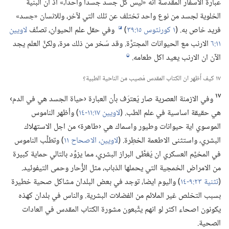
عبارة الاسفار المقدسة انه «ليس كل جسد جسدا واحدا،‏» اذ ان البنية
الخلوية لجسد من نوع واحد تختلف عن تلك التي لآخر،‏ وللانسان «جسد»
فريد خاص به.‏ (‏
١ كورنثوس ١٥:‏٣٩
‏)‏
وفي حقل علم الحيوان،‏ تصنِّف
لاويين
i
١١:‏٦
الارنب مع الحيوانات المجترَّة.‏ وقد سُخر من ذلك مرة،‏ ولكنَّ العلم يجد
الآن ان الارنب يعيد اكل طعامه.‏
j
١٧ كيف أُظهر ان الكتاب المقدس مُصيب من الناحية الطبية؟‏
١٧
وفي الازمنة العصرية صار يُعترَف بأن العبارة ‹حياة الجسد هي في الدم›
هي حقيقة اساسية في علم الطب.‏ (‏
لاويين ١٧:‏١١-‏١٤
‏)‏ وأظهر الناموس
الموسوي اية حيوانات وطيور واسماك هي ‹طاهرة› من اجل الاستهلاك
البشري،‏ واستثنى الاطعمة الخطِرة.‏ (‏
لاويين،‏ الاصحاح ١١
‏)‏ وتطلَّب الناموس
في المخيَّم العسكري ان يُغطَّى البراز البشري،‏ مما يزوِّد بالتالي حماية كبيرة
من الامراض الخمجية التي يحملها الذباب،‏ مثل الزُّحار وحمى التيفوئيد.‏
(‏
تثنية ٢٣:‏٩-‏١٤
‏)‏ واليوم ايضا،‏ توجد في بعض البلدان مشاكل صحية خطيرة
بسبب التخلص غير الملائم من الفضلات البشرية.‏ والناس في بلدان كهذه
يكونون اصحاء اكثر لو انهم يتَّبعون مشورة الكتاب المقدس في العادات
الصحية.‏