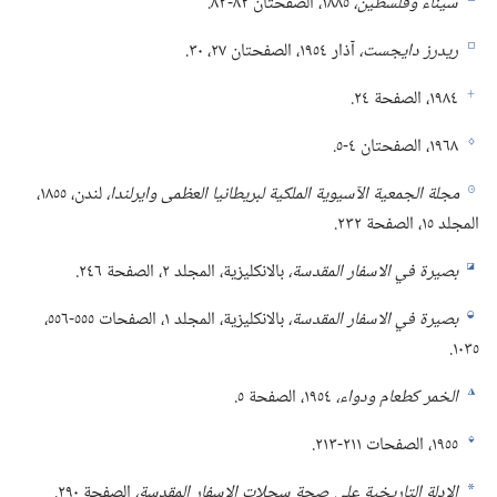
سيناء وفلسطين،‏
١٨٨٥،‏ الصفحتان ٨٢-‏٨٣.‏
d
ريدرز دايجست،‏
آذار ١٩٥٤،‏ الصفحتان ٢٧،‏ ٣٠.‏
e
‏١٩٨٤،‏ الصفحة ٢٤.‏
f
‏١٩٦٨،‏ الصفحتان ٤-‏٥.‏
g
مجلة الجمعية الآسيوية الملكية لبريطانيا العظمى وايرلندا،‏
لندن،‏ ١٨٥٥،‏
h
المجلد ١٥،‏ الصفحة ٢٣٢.‏
بصيرة في الاسفار المقدسة،‏
بالانكليزية،‏ المجلد ٢،‏ الصفحة ٢٤٦.‏
i
بصيرة في الاسفار المقدسة،‏
بالانكليزية،‏ المجلد ١،‏ الصفحات ٥٥٥-‏٥٥٦،‏
j
١٠٣٥.‏
الخمر كطعام ودواء،‏
١٩٥٤،‏ الصفحة ٥.‏
k
‏١٩٥٥،‏ الصفحات ٢١١-‏٢١٣.‏
l
الادلة التاريخية على صحة سجلات الاسفار المقدسة،‏
الصفحة ٢٩٠.‏
a