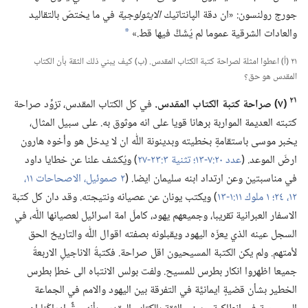
جورج رولنسون:‏ «ان دقة الپانتاتيك
الايثولوجية
في ما يختصّ بالتقاليد
والعادات الشرقية عموما لم يُشَكَّ فيها قط.‏»‏
a
٢١ (‏أ)‏ اعطوا امثلة لصراحة كتبة الكتاب المقدس.‏ (‏ب)‏ كيف يبني ذلك الثقة بأن الكتاب
المقدس هو حق؟‏
٢١
‏(‏٧)‏ صراحة كتبة الكتاب المقدس.‏
في كل الكتاب المقدس،‏ تزوِّد صراحة
كتبته العديمة المواربة برهانا قويا على انه موثوق به.‏ على سبيل المثال،‏
يخبر موسى باستقامةٍ بخطيته وبدينونة اللّٰه ان لا يدخل هو وأخوه هارون
ارضَ الموعد.‏ (‏
عدد ٢٠:‏٧-‏١٣؛‏
تثنية ٣:‏٢٣-‏٢٧
‏)‏ ويُكشف علنا عن خطايا داود
في مناسبتين وعن ارتداد ابنه سليمان ايضا.‏ (‏
٢ صموئيل،‏ الاصحاحات ١١،‏
١٢،‏
٢٤؛‏
١ ملوك ١١:‏١-‏١٣
‏)‏ ويكتب يونان عن عصيانه ونتيجته.‏ وقد دان كل كتبة
الاسفار العبرانية تقريبا،‏ وجميعهم يهود،‏ كاملَ امة اسرائيل لعصيانها اللّٰه،‏ في
السجل عينه الذي يعزّه اليهود ويقبلونه بصفته اقوال اللّٰه والتاريخ الحق
لأمتهم.‏ ولم يكن الكتبة المسيحيون اقل صراحة.‏ فكتبةُ الاناجيلِ الاربعةُ
جميعا اظهروا انكار بطرس للمسيح.‏ ولفت بولس الانتباه الى خطإ بطرس
الخطير بشأن قضيةٍ ايمانيَّة في التفرقة بين اليهود والامم في الجماعة