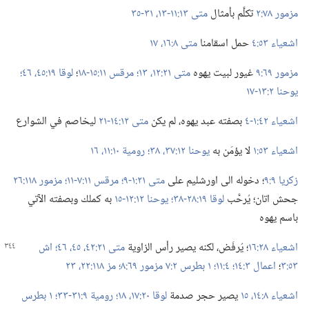
مزمور ٧٨:‏٢
تكلَّم بأمثال
متى ١٣:‏١١-‏١٣،‏
٣١-‏٣٥
اشعياء ٥٣:‏٤
حمل اسقامنا
متى ٨:‏​١٦،‏ ١٧
مزمور ٦٩:‏٩
غيور لبيت يهوه
متى ٢١:‏​١٢،‏ ١٣؛‏
مرقس ١١:‏١٥-‏١٨
‏؛‏
لوقا ١٩:‏​٤٥،‏ ٤٦؛‏
يوحنا ٢:‏١٣-‏١٧
اشعياء ٤٢:‏١-‏٤
بصفته عبد يهوه،‏ لم يكن
متى ١٢:‏١٤-‏٢١
ليخاصم في الشوارع
اشعياء ٥٣:‏١
لا يؤمَن به
يوحنا ١٢:‏​٣٧،‏ ٣٨؛‏
رومية ١٠:‏​١١،‏
١٦
زكريا ٩:‏٩
‏؛‏ دخوله الى اورشليم على
متى ٢١:‏١-‏٩؛‏
مرقس ١١:‏٧-‏١١؛‏
مزمور ١١٨:‏٢٦
جحش اتان؛‏ يُرحَّب
لوقا ١٩:‏٢٨-‏٣٨؛‏
يوحنا ١٢:‏١٢-‏١٥
به كملك وبصفته الآتي
باسم يهوه
اشعياء ٢٨:‏١٦
‏؛‏ يُرفَض،‏ لكنه يصير رأس الزاوية
متى ٢١:‏٤٢،‏
٤٥،‏ ٤٦؛‏
اش
٥٣:‏٣
‏؛‏
اعمال ٣:‏١٤؛‏
٤:‏١١؛‏
١ بطرس ٢:‏٧
مزمور ٦٩:‏٨؛‏
مز ١١٨:‏​٢٢،‏ ٢٣
اشعياء ٨:‏​١٤،‏ ١٥
يصير حجر صدمة
لوقا ٢٠:‏​١٧،‏ ١٨؛‏
رومية ٩:‏٣١-‏٣٣؛‏
١ بطرس