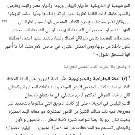
الموضوعية او التاريخية.‏ فأديان اليونان وروما،‏ وأديان مصر والهند وفارس،‏
والشرق عامة،‏ كانت انظمة نظرية،‏ حتى لم تدَّعِ لنفسها جدِّيا اساسا تاريخيا.‏
.‏ .‏ .‏ ولكنَّ الامر مختلف مع دين الكتاب المقدس.‏ فهنا،‏ سواء نظرنا
الى
العهد القديم او الجديد،‏ الى الشريعة اليهودية او الى الشريعة المسيحية،‏
نجد نظاما للعقيدة يتصل بالوقائع اتصالا وثيقا؛‏ يعتمد عليها اعتمادا مطلقا؛‏
يكون باطلا من دونها؛‏ ومن الممكن اعتباره في حاصل الامر مثبتا اذا ما أُظهر
انها تستحق القبول.‏»‏
c
٩ اوضحوا دقة اشارات الكتاب المقدس الجغرافية.‏
٩
‏(‏٢)‏ الدقة الجغرافية والجيولوجية.‏
علَّق كتبة كثيرون على الدقة اللافتة
للنظر لوصف الكتاب المقدس لأرض الموعد والمقاطعات المجاورة.‏ وكمثال،‏
قال الرحّالة الشرقي الدكتور أ.‏ پ.‏ ستانلي،‏ في ما يتعلق بارتحال
الاسرائيليين في البرية:‏ «حتى إنْ كانت الطريق التي سلكوها بالتحديد غير
معروفة،‏ فمع ذلك هنالك الكثيرُ من الامور المشتركة مع معالم البلد المميّزة
بحيث تنال الرواية ايضا شواهد كثيرة لافتة للنظر.‏ .‏ .‏ .‏ فالعيون والآبار
والجداول تنسجم مع الملاحظات عن ‹ماء› مارَّة؛‏ ‹عيون› .‏ .‏ .‏ إيليم؛‏ ‹جدول›