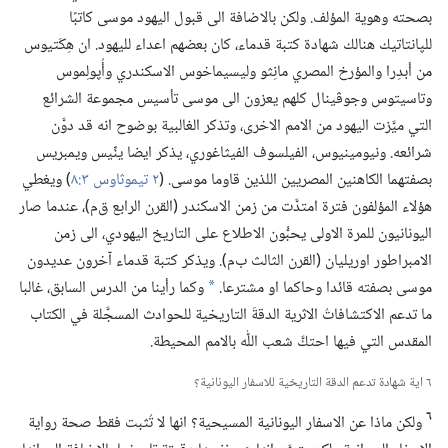
بصحته وهوية المؤلف.‏ ولكن بالاضافة الى قبول اليهود موسى كاتبًا
للپانتاتيك هنالك شهادة كتبة قدماء،‏ كان بعضهم اعداء لليهود.‏ ان هِكَتيوس
من أبدِرا والمؤرخ المصري مانِثو وليسيماخوس الاسكندري وأُپولِموس
وتاسيتوس وجوڤينال كلهم يعزون الى موسى تأسيس مجموعة الشرائع
التي ميَّزت اليهود من الامم الاخرى،‏ وتذكر الغالبية بوضوح انه قد دوَّن
شرائعه.‏ ونيومينيوس،‏ الفيلسوف الفيثاغوري،‏ يذكر ايضا ينِّيس ويمبريس
بصفتهما الكاهنين المصريين اللذين قاوما موسى.‏ (‏
٢ تيموثاوس ٣:‏٨
‏)‏ ويغطي
هؤلاء المؤلفون فترة امتدَّت من زمن الاسكندر (‏القرن الرابع ق‌م)‏،‏ عندما صار
اليونانيون للمرة الاولى يحبُّون الاطلاع على التاريخ اليهودي،‏ الى زمن
الامبراطور اوريليان (‏القرن الثالث ب‌م)‏.‏ ويذكر كتبة قدماء آخرون عديدون
موسى بصفته قائدا وحاكما او مشترعا.‏
وكما رأينا من الدرس السابق،‏ غالبا
a
ما تدعم الاكتشافاتُ الاثرية الدقةَ التاريخية للحوادث المسجَّلة في الكتاب
المقدس التي فيها احتكَّ شعب اللّٰه بالامم المحيطة.‏
٦ اية شهادة تدعم الدقة التاريخية للاسفار اليونانية؟‏
٦
ولكن ماذا عن الاسفار اليونانية المسيحية؟‏ انها لا تُثبت فقط صحة رواية