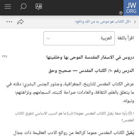
JW.ORG
تسجيل
تغيير
البحث
اظهر
الدخول
لغة
في
القائم
(يفتح
«كل الكتاب هو موحى به من الله ونافع»
الموقع
JW.‎ORG
نافذة
جديدة)
اقرأ باللغة
دروس في الاسفار المقدسة الموحى بها وخلفيتها
الدرس رقم ١٠:‏ الكتاب المقدس —‏ صحيح وحق
عرض الكتاب المقدس للتاريخ،‏ الجغرافية،‏ وجذور الجنس البشري؛‏ دقته في
ما يتعلق بالعلم،‏ الثقافة،‏ والعادات؛‏ صراحة كتبته،‏ انسجامهم،‏ ونزاهتهم؛‏
ونبوته.‏
١ (‏أ)‏ بأية صفة يُقبَل الكتاب المقدس عموما؟‏ (‏ب)‏ ما هو السبب الاساسي لتفوّق الكتاب
المقدس؟‏
يُق‍
بَ‍
ل
الكتاب المقدس عموما كرائعة من روائع الادب العظيمة ذات جمال