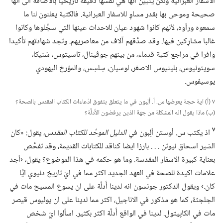
الاسفار العبرانية ولكن يتبيَّن انها هي نفسها دقيقة تاريخيا بالاضافة الى انها
صحيحة وموحى بها بقدر مساوٍ للاسفار العبرانية.‏ فالكتبة يعلنون لنا ما
سمعوه ورأوه،‏ لأنهم كانوا شهود عيان للاحداث عينها التي سجَّلوها وكانوا
غالبا مشارِكين فيها.‏ وقد صدَّقهم آلاف من معاصريهم.‏ وتجد شهادتهم تأكيدا
وافرا في مراجع كتبة قدماء،‏ من بينهم جوڤينال،‏ تاسيتوس،‏ سَنيكا،‏
سويتونيوس،‏ بلينيوس الاصغر،‏ لوسيان،‏ سِلسِس،‏ والمؤرخ اليهودي
يوسيفوس.‏
٧ (‏أ)‏ اية حجة يعرضها س.‏ أ.‏ ألِبون في ما يتعلق بتفوق ادّعاءات الكتاب المقدس بالصحة؟‏
(‏ب)‏ ماذا يقول انه المشكلة من جهة الذين يرفضون الأَدلَّة؟‏
٧
اذ يكتب س.‏ أوستن ألِبون في
الدليل الموحَّد للكتاب المقدس،‏
يقول:‏ «كان
السّير اسحاق نيوتن .‏ .‏ .‏ بارزا ايضا كناقد للكتابات القديمة،‏ وقد تفحَّص
بعناية كبيرة الاسفار المقدسة.‏ وما هو حكمه في هذا الموضوع؟‏ يقول،‏ ‹أجد
علامات اكيدة للصحة في العهد الجديد اكثر مما في ايّ تاريخ دنيوي ايًّا
كان.‏› ويقول الدكتور جونسون انه لدينا أَدلَّة على ان يسوع المسيح مات في
الجلجثة،‏ كما هو مذكور في الاناجيل،‏ اكثر مما لدينا على ان يوليوس قيصر
مات في الكاپيتول.‏ لدينا في الواقع أَدلَّة اكثر بكثير.‏ اسألوا ايّ شخص