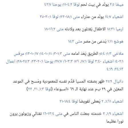
ميخا ٥:‏٢
يولَد في بيت لحم
لوقا ٢:‏٤-‏١١؛‏
يوحنا ٧:‏٤٢
اشعياء ٧:‏١٤
يولَد من عذراء
متى ١:‏١٨-‏٢٣؛‏
لوقا ١:‏٣٠-‏٣٥
ارميا ٣١:‏١٥
الاطفال يُقتلون بعد ولادته
متى ٢:‏١٦-‏١٨
هوشع ١١:‏١
يُدعى من مصر
متى ٢:‏١٥
ملاخي ٣:‏١؛‏
٤:‏٥
‏؛‏ الطريق يُعَدّ امامه
متى ٣:‏١-‏٣؛‏
١١:‏١٠-‏١٤؛‏
١٧:‏١٠-‏١٣؛‏
مرقس
١:‏٢-‏٤؛‏
اشعياء ٤٠:‏٣
لوقا ١:‏​١٧،‏
٧٦؛‏
٣:‏٣-‏٦؛‏
٧:‏٢٧؛‏
يوحنا ١:‏٢٠-‏٢٣؛‏
٣:‏٢٥-‏٢٨
‏؛‏
اعمال
١٣:‏٢٤؛‏
١٩:‏٤
دانيال ٩:‏٢٥
ظهر بصفته المسيا قدَّم نفسه للمعمودية ومُسح في الموعد
المعيَّن في ٢٩ ب‌م عند نهاية الـ‍ ٦٩ «اسبوعا» (‏
لوقا ٣:‏​١،‏
٢١،‏ ٢٢
‏)‏
اشعياء ٦١:‏​١،‏ ٢
يُعطى تفويضا
لوقا ٤:‏١٨-‏٢١
اشعياء ٩:‏​١،‏ ٢
خدمته جعلت الناس في
متى ٤:‏١٣-‏١٦
نفتالي وزبولون يرون
نورا عظيما