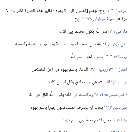
حزقيال ٦:‏١٠
‏،‏
ع‌ج؛‏
‹يعلم [الناس] اني انا يهوه.‏› تظهر هذه العبارة اكثر من ٦٠
مرة في نبوة
حزقيال ٣٨:‏٢٣
‏،‏
ع‌ج
ملاخي ١:‏١١
اسم اللّٰه يكون عظيما بين الامم
متى ٦:‏​٩،‏ ١٠،‏
٣٣
تقديس اسم اللّٰه بواسطة ملكوته هو ذو اهمية رئيسية
يوحنا ١٧:‏​٦،‏
٢٦
يسوع اعلن اسم اللّٰه
اعمال ٢:‏٢١؛‏
رومية ١٠:‏١٣
الدعاء باسم يهوه من اجل الخلاص
رومية ٣:‏٤
اللّٰه يتبرهن انه صادق وكل انسان كاذب
١ كورنثوس ١٥:‏٢٤-‏٢٨
ردُّ المُلك الى اللّٰه؛‏ يكون اللّٰه الكل في الكل
عبرانيين ١٣:‏١٥
يجب ان يعترف المسيحيون جهرا باسم يهوه
رؤيا ١٥:‏٤
جميع الامم يمجِّدون اسم يهوه