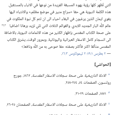
التي تُظهِر كلها رؤية يهوه المسبقة الفريدة من نوعها في الانباء بالمستقبل.‏
هذه الكلمة النبوية هي حقا «سراج منير في موضع مظلم،‏» والانتباه اليها
يقوي ايمان الذين يرغبون في البقاء احياء الى ان تتم كل نبوة الملكوت في
عالم اللّٰه البار الجديد الابدي.‏ والقوائم الثلاث التي تلي تزيد برهانا اضافيا
على صحة الكتاب المقدس بإظهار الكثير من هذه الاتمامات النبوية،‏ بالاضافة
الى انسجام كامل الاسفار العبرانية واليونانية.‏ وبمرور الوقت،‏ يشرق الكتاب
المقدس متألقا اكثر فأكثر بصفته حقا ‹موحى به من اللّٰه ونافعا.‏›
—‏
٢ بطرس ١:‏١٩؛‏
٢ تيموثاوس ٣:‏١٦
‏.‏
‏[الحواشي]‏
الادلة التاريخية على صحة سجلات الاسفار المقدسة،‏
١٨٦٢،‏ جورج
a
رولنسون،‏ الصفحات ٥٤،‏ ٢٥٤-‏٢٥٨.‏
‏١٨٧١،‏ الصفحات ٢٩-‏٣١.‏
b
الادلة التاريخية على صحة سجلات الاسفار المقدسة،‏
الصفحتان ٢٥-‏٢٦.‏
c