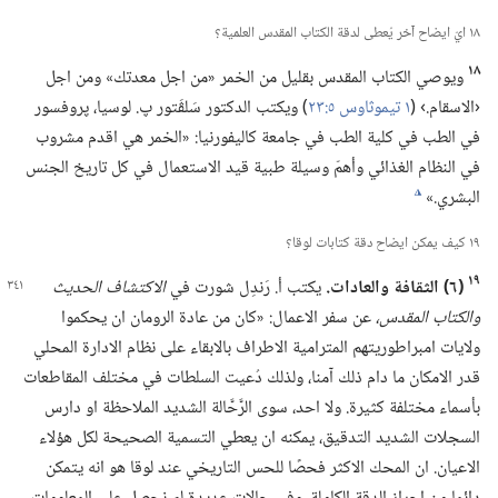
١٨ ايّ ايضاح آخر يُعطى لدقة الكتاب المقدس العلمية؟‏
١٨
ويوصي الكتاب المقدس بقليل من الخمر «من اجل معدتك» ومن اجل
‹الاسقام.‏› (‏
١ تيموثاوس ٥:‏٢٣
‏)‏ ويكتب الدكتور سَلڤَتور پ.‏ لوسيا،‏ پروفسور
في الطب في كلية الطب في جامعة كاليفورنيا:‏ «الخمر هي اقدم مشروب
في النظام الغذائي وأهمّ وسيلة طبية قيد الاستعمال في كل تاريخ الجنس
البشري.‏»‏
k
١٩ كيف يمكن ايضاح دقة كتابات لوقا؟‏
١٩
‏(‏٦)‏ الثقافة والعادات.‏
يكتب أ.‏ رَندِل شورت في
الاكتشاف الحديث
والكتاب المقدس،‏
عن سفر الاعمال:‏ «كان من عادة الرومان ان يحكموا
ولايات امبراطوريتهم المترامية الاطراف بالابقاء على نظام الادارة المحلي
قدر الامكان ما دام ذلك آمنا،‏ ولذلك دُعيت السلطات في مختلف المقاطعات
بأسماء مختلفة كثيرة.‏ ولا احد،‏ سوى الرَّحَّالة الشديد الملاحظة او دارس
السجلات الشديد التدقيق،‏ يمكنه ان يعطي التسمية الصحيحة لكل هؤلاء
الاعيان.‏ ان المحك الاكثر فحصًا للحس التاريخي عند لوقا هو انه يتمكن