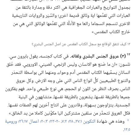
بجدول التواريخ والعبارات الجغرافية هي اكثر دقة وجدارة بالثقة من
العبارات التي تقدِّمها اية وثائق قديمة اخرى؛‏ والسِّيَر والروايات التاريخية
الاخرى تنسجم انسجاما رائعا مع الأَدلَّة التي تقدِّمها الوثائق التي هي من
خارج الكتاب المقدس.‏»‏
١٢ كيف تتفق الوقائع مع سجل الكتاب المقدس عن اصل الجنس البشري؟‏
١٢
‏(‏٣)‏ عروق الجنس البشري ولغاته.‏
في كتاب
كجنسه،‏
يقول بايرون سي.‏
نلسون:‏ «ان ما صُنع هو
الانسان،‏
وليس الزنجي،‏ الصيني،‏ الاوروپي.‏ فقد خُلق
انسانان يسمِّيهما الكتاب المقدس آدم وحواء،‏ ومنهما اتى بواسطة التحدّر
والتنوع الطبيعيين كلُّ انواع الناس التي على وجه الارض.‏ وكل عروق
الناس،‏ بصرف النظر عن اللون او الحجم،‏ هي نوع طبيعي واحد.‏ فهم يفكرون
جميعا بالطريقة نفسها،‏ يشعرون بالطريقة نفسها،‏ متشابهون في البنية
الجسدية،‏ يتزاوجون بسهولة،‏ وقادرون على انتاج آخرين لهم الصفات نفسها.‏
فكل العروق تتحدَّر من سلفين مشتركين اتيا مكوَّنين كاملا من يد الخالق.‏»‏
وهذه هي شهادة
التكوين ١:‏​٢٧،‏ ٢٨؛‏
٢:‏​٧،‏
٢٠-‏٢٣؛‏
٣:‏٢٠؛‏
اعمال ١٧:‏٢٦؛‏
ورومية
g
٥:‏١٢
‏.‏