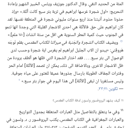
المئة من الحديد النقي.‏ وقال الدكتور جوزيف ويتْس،‏ الخبير الشهير بإعادة
التحريج:‏ «اول شجرة غرسها ابراهيم في تربة بئر سبع كانت أثْلة.‏» «وإذ
حذونا حذوه،‏ أنبتنا منذ اربع سنوات مليوني شجرة في المنطقة نفسها.‏ لقد
كان ابراهيم على حق.‏ فالأثْلة هي احدى الاشجار القليلة التي وجدنا انها تنمو
في الجنوب حيث كمية المطر السنوية هي اقل من ستة انشات [١٥٠ ملم].‏»‏
ويضيف الكتاب
الشجرة والجَنبة في ميراثنا للكتاب المقدس،‏
بقلم نُوجَه
e
هَروڤِني:‏ «يبدو ان الاب الجليل ابراهيم لم يغرس اية شجرة وحسب لدى
الوصول الى بئر سبع.‏ .‏ .‏ .‏ فقد اختار الشجرة التي ظلها هو ألطف برودة من
ظل الاشجار الاخرى.‏ وبالاضافة الى ذلك،‏ يمكن ان تصمد [الأثْلة] امام الحر
وفترات الجفاف الطويلة بارسال جذورها عميقا للعثور على مياه جوفية.‏
وليس مستَغربا ان تبقى [الأثْلة] الى هذا اليوم في جوار بئر سبع.‏»‏
f
—‏
تكوين ٢١:‏٣٣
‏.‏
١١ كيف يشهد الپروفسور ولسون لدقة الكتاب المقدس؟‏
١١
وفي ما يتعلق بالتفاصيل مثل العبارات المتعلقة بجدول التواريخ
والعبارات الجغرافية في الكتاب المقدس،‏ يكتب الپروفسور ر.‏ د.‏ ولسون في
تحقيق علمي في العهد القديم،‏
الصفحتين ٢١٣-‏٢١٤:‏ «ان العبارات المتعلقة