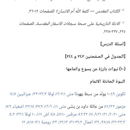
الكتاب المقدس —‏ كلمة اللّٰه أم الانسان؟‏
الصفحات ١٢-‏٣٦.‏
b
الادلة التاريخية على صحة سجلات الاسفار المقدسة،‏
الصفحات
c
٢٢٥،‏ ٢٢٧-‏٢٢٨.‏
‏[اسئلة الدرس]‏
‏[الجدول في الصفحتين ٣٤٣ و ٣٤٤]‏
‏(‏١٠)‏ نبوات بارزة عن يسوع واتمامها
النبوة
الحادثة
الاتمام
تكوين ٤٩:‏١٠
يولَد من سبط يهوذا
متى ١:‏٢-‏١٦؛‏
لوقا ٣:‏٢٣-‏٣٣؛‏
عبرانيين ٧:‏١٤
مزمور ١٣٢:‏١١
‏؛‏ من عائلة داود بن يسَّى
متى ١:‏١،‏
٦-‏١٦؛‏
٩:‏٢٧؛‏
١٥:‏٢٢؛‏
اشعياء ٩:‏٧؛‏
متى ٢٠:‏٣٠،‏ ٣١؛‏
٢١:‏٩،‏
١٥؛‏
٢٢:‏٤٢؛‏
مرقس ١٠:‏​٤٧،‏ ٤٨؛‏
اش ١١:‏١،‏
١٠
لوقا ١:‏٣٢؛‏
٢:‏٤؛‏
٣:‏٢٣-‏٣٢؛‏
١٨:‏​٣٨،‏ ٣٩؛‏
اعمال ٢:‏٢٩-‏٣١؛‏
١٣:‏​٢٢،‏ ٢٣؛‏
رومية ١:‏٣؛‏
١٥:‏​٨،‏
١٢