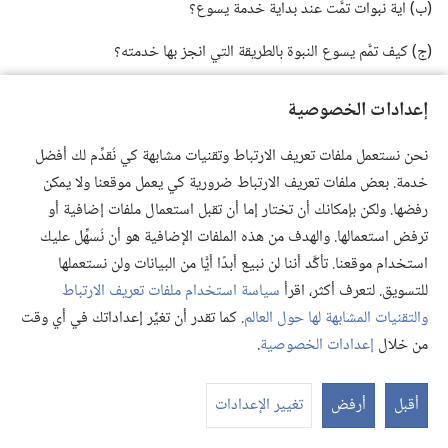
‏(‏ب)‏ اية نبوات تمَّت عند بداية خدمة يسوع؟‏
‏(‏ج)‏ كيف تمَّم يسوع النبوة بالطريقة التي انجز بها خدمته؟‏
‏(‏د)‏ اية نبوات تمَّت خلال الايام القليلة الاخيرة قبل محاكمة يسوع؟‏
إعدادات الخصوصية
‏(‏ه‍)‏ كيف تمَّت النبوة وقت محاكمته؟‏
نحن نستعمل ملفات تعريف الارتباط وتقنيات مشابهة كي نُقدِّم لك أفضل
‏(‏و)‏ اية نبوات وسمت تعليقه الفعلي،‏ موته،‏ وقيامته؟‏
خدمة. بعض ملفات تعريف الارتباط ضرورية كي يعمل موقعنا ولا يمكن
رفضها. ولكن بإمكانك أن تختار إما أن تقبل استعمال ملفات إضافية أو
‏[الجدول في الصفحات ٣٤٤-‏٣٤٦]‏
ترفض استعمالها. والهدف من هذه الملفات الإضافية هو أن نُسهِّل عليك
استخدام موقعنا. تأكَّد أننا لن نبيع أبدًا أيًّا من البيانات ولن نستعملها
‏(‏١١)‏ امثلة لنبوات اخرى للكتاب المقدس تمَّت
للتسويق. لتعرف أكثر، اقرأ
سياسة استخدام ملفات تعريف الارتباط
النبوة
الحادثة
الاتمام
والتقنيات المشابهة لها حول العالم
. كما تقدر أن تغيِّر إعداداتك في أي وقت
من خلال
إعدادات الخصوصية
.
تكوين ٩:‏٢٥
الكنعانيون يصيرون خداما لاسرائيل
يشوع ٩:‏​٢٣،‏
٢٧؛‏
قضاة ١:‏٢٨؛‏
عر
١ ملوك ٩:‏​٢٠،‏ ٢١
الم
أقبل
أرفض
تغيير الإعدادات
تكوين ١٥:‏​١٣،‏ ١٤
‏؛‏ اسرائيل تخرج من مصر بكثير من الاملاك
خروج ١٢:‏٣٥،‏ ٣٦؛‏