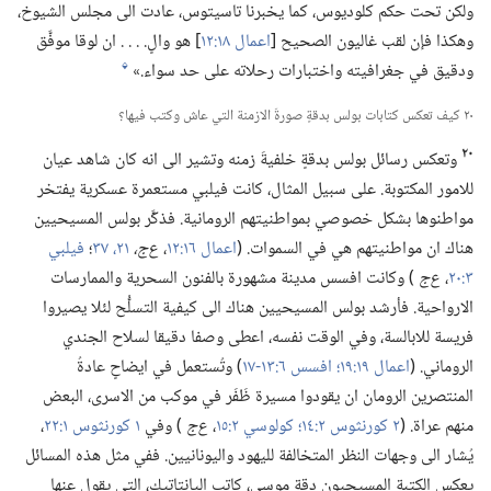
ولكن تحت حكم كلوديوس،‏ كما يخبرنا تاسيتوس،‏ عادت الى مجلس الشيوخ،‏
وهكذا فإن لقب غاليون الصحيح [‏
اعمال ١٨:‏١٢
‏] هو والٍ.‏ .‏ .‏ .‏ ان لوقا موفَّق
ودقيق في جغرافيته واختبارات رحلاته على حد سواء.‏»‏
l
٢٠ كيف تعكس كتابات بولس بدقةٍ صورةَ الازمنة التي عاش وكتب فيها؟‏
٢٠
وتعكس رسائل بولس بدقةٍ خلفيةَ زمنه وتشير الى انه كان شاهد عيان
للامور المكتوبة.‏ على سبيل المثال،‏ كانت فيلبي مستعمرة عسكرية يفتخر
مواطنوها بشكل خصوصي بمواطنيتهم الرومانية.‏ فذكَّر بولس المسيحيين
هناك ان مواطنيتهم هي في السموات.‏ (‏
اعمال ١٦:‏١٢
‏،‏
ع‌ج،‏
٢١،‏
٣٧
‏؛‏
فيلبي
٣:‏٢٠
‏،‏
ع‌ج
)‏ وكانت افسس مدينة مشهورة بالفنون السحرية والممارسات
الارواحية.‏ فأرشد بولس المسيحيين هناك الى كيفية التسلُّح لئلا يصيروا
فريسة للابالسة،‏ وفي الوقت نفسه،‏ اعطى وصفا دقيقا لسلاح الجندي
الروماني.‏ (‏
اعمال ١٩:‏١٩؛‏
افسس ٦:‏١٣-‏١٧
‏)‏ وتُستعمل في ايضاحٍ عادةُ
المنتصرين الرومان ان يقودوا مسيرة ظَفَر في موكب من الاسرى،‏ البعض
منهم عراة.‏ (‏
٢ كورنثوس ٢:‏١٤؛‏
كولوسي ٢:‏١٥
‏،‏
ع‌ج
)‏ وفي
١ كورنثوس ١:‏٢٢
‏،‏
يُشار الى وجهات النظر المتخالفة لليهود واليونانيين.‏ ففي مثل هذه المسائل
يعكس الكتبة المسيحيون دقة موسى،‏ كاتب الپانتاتيك،‏ التي يقول عنها