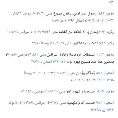
٢:‏٨
مزمور ٤١:‏٩
‏؛‏ رسول غير امين؛‏ يخون يسوع
متى ٢٦:‏٤٧-‏٥٠؛‏
يوحنا ١٣:‏١٨،‏
٢٦-‏٣٠؛‏
١٧:‏١٢؛‏
١٨:‏٢-‏٥؛‏
اعمال ١:‏١٦-‏٢٠
مز ١٠٩:‏٨
زكريا ١١:‏١٢
يُخان بِـ‍ ٣٠ قطعة من الفضة
متى ٢٦:‏١٥؛‏
٢٧:‏٣-‏١٠؛‏
مرقس ١٤:‏​١٠،‏ ١١
زكريا ١٣:‏٧
التلاميذ يتشتَّتون
متى ٢٦:‏​٣١،‏
٥٦؛‏
يوحنا ١٦:‏٣٢
مزمور ٢:‏​١،‏ ٢
السلطات الرومانية وقادة اسرائيل
متى ٢٧:‏١،‏ ٢؛‏
مرقس ١٥:‏١،‏
١٥
‏؛‏
يعملون معا ضد مسيح يهوه
لوقا ٢٣:‏١٠-‏١٢؛‏
اعمال ٤:‏٢٥-‏٢٨
اشعياء ٥٣:‏٨
يُحاكَم ويُدان
متى ٢٦:‏٥٧-‏٦٨؛‏
٢٧:‏​١،‏ ٢،‏
١١-‏٢٦
‏؛‏
يوحنا
١٨:‏١٢-‏١٤،‏
١٩-‏٢٤،‏
٢٨-‏٤٠؛‏
١٩:‏١-‏١٦
مزمور ٢٧:‏١٢
استخدام شهود زور
متى ٢٦:‏٥٩-‏٦١؛‏
مرقس ١٤:‏٥٦-‏٥٩
اشعياء ٥٣:‏٧
صامت امام متَّهميه
متى ٢٧:‏١٢-‏١٤؛‏
مرقس ١٤:‏٦١؛‏
١٥:‏​٤،‏ ٥؛‏
لوقا
٢٣:‏٩؛‏
يوحنا ١٩:‏٩