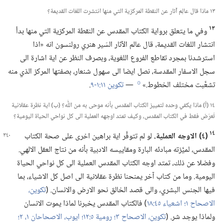
١٣ ماذا قال عالِم آثار عن النقطة المركزية التي منها انتشرت اللغات القديمة؟‏
١٣
وفي ما يتعلق برواية الكتاب المقدس عن النقطة المركزية التي منها بدأ
انتشار اللغات القديمة،‏ قال عالم الآثار السّير هنري رولنسون انه «اذا
استرشدنا بمجرد تقاطع الفروع اللغوية،‏ وبصرف النظر عن اية اشارة الى
سجل الاسفار المقدسة،‏ نصل ايضا الى سهول شنعار،‏ بصفتها المركز الذي منه
تشعَّبت مختلف الخطوط.‏»‏
—‏
تكوين ١١:‏١-‏٩
‏.‏
h
١٤ (‏أ)‏ ماذا يكفي وحده لتمييز الكتاب المقدس بأنه موحى به من اللّٰه؟‏ (‏ب)‏ اية نظرة عقلانية
تُعرَض فقط في الكتاب المقدس،‏ وكيف تمتد اوجهه العملية الى كل نواحي الحياة اليومية؟‏
١٤
‏(‏٤)‏ الاوجه العملية.‏
لو لم تتوفَّر اية براهين اخرى على صحة الكتاب
المقدس،‏ لميَّزته مبادئه البارة ومقاييسه الادبية بأنه من نتاج العقل الالهي.‏
وفضلا عن ذلك،‏ تمتد اوجه الكتاب المقدس العملية الى كل نواحي الحياة
اليومية.‏ وما من كتاب آخر يمنحنا نظرة عقلانية الى اصل كل الاشياء،‏ بما
فيها الجنس البشري،‏ والى قصد الخالق نحو الارض والانسان.‏ (‏
تكوين،‏
الاصحاح ١؛‏
اشعياء ٤٥:‏١٨
‏)‏ فالكتاب المقدس يخبرنا لماذا يموت الانسان
ولماذا يوجد شر.‏ (‏
تكوين،‏ الاصحاح ٣؛‏
رومية ٥:‏١٢؛‏
ايوب،‏ الاصحاحان ١،‏
٢؛‏