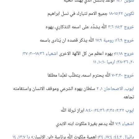
تكوين ٣:‏١٥
الوعد بالنسل الذي يهلك الحيَّة
تكوين ٢٢:‏١٥-‏١٨
جميع الامم تتبارك في نسل ابراهيم
خروج ٣:‏١٥؛‏
٦:‏٣
اللّٰه يشدِّد على اسمه التذكاري،‏ يهوه
خروج ٩:‏١٦؛‏
رومية ٩:‏١٧
اللّٰه يذكر قصده ان يُنادى باسمه
خروج ١٨:‏١١
‏؛‏ يهوه اعظم من كل الآلهة الاخرى
اشعياء ٣٦:‏١٨-‏٢٠؛‏
٢٠،‏
٣٦-‏٣٨؛‏
ارميا ١٠:‏١٠،‏ ١١
خروج ٢٠:‏٣-‏٧
اللّٰه يحترم اسمه،‏ يتطلَّب تعبُّدا مطلقا
ايوب،‏ الاصحاحان ١،‏
٢
سلطان يهوه الشرعي وموقف الانسان واستقامته
تجاهه
ايوب ٣٢:‏٢؛‏
٣٥:‏٢؛‏
٣٦:‏٢٤؛‏
٤٠:‏٨
ابراز تبرئة اللّٰه
اشعياء ٩:‏٧
اللّٰه يدعم بغيرة ملكوت ابنه الابدي
دانيال ٢:‏٤٤؛‏
٤:‏​١٧،‏
٣٤
‏؛‏ اهمية ملكوت اللّٰه برئاسة ‹ابن الانسان›
دا ٧:‏​١٣،‏ ١٤