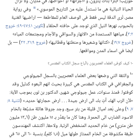
حوريب؛‏ ‹بئر› بنات يثرون،‏ و ‹أجرانها› او احواضها،‏ في مديان.‏ ولا تزال
الحياة النباتية هي ما نستدلّ عليه من التاريخ الموسوي.‏»‏
وفي رواية
d
مصر،‏ تُرى الدقة ليس فقط في الوصف العام للمقاطعة —‏ اراضيها الغنية
بالحبوب،‏ نهرها النيل الذي توجد على حافته الحلفاء (‏
تكوين ٤١:‏٤٧-‏٤٩؛‏
خروج
٢:‏٣
‏)‏،‏ مياهها المستمدة من ‹الانهار والسواقي والآجام ومجتمعات المياه›
(‏
خروج ٧:‏١٩
‏)‏،‏ ‹كتانها وشعيرها وحنطتها وقطانيها› (‏
خروج ٩:‏​٣١،‏ ٣٢
‏)‏ —‏ بل
ايضا في اسماء المدن ومواقعها.‏
١٠ كيف كوفئ العلماء العصريون باتِّباع سجل الكتاب المقدس؟‏
١٠
والثقة التي وضعها بعض العلماء العصريين بالسجل الجيولوجي
والجغرافي في الكتاب المقدس هي كبيرة بحيث انهم اتّبعوه كدليل وقد
كوفئوا.‏ فمنذ سنوات،‏ عمل جيولوجي شهير،‏ الدكتور بن تور،‏ بموجب الآية:‏
«لأن الرب الهك آتٍ بك الى ارض جيدة .‏ .‏ .‏ ارض حجارتها حديد.‏» (‏
٧،‏
٩
‏)‏ وعلى بُعد اميال قليلة من بئر سبع،‏ وجد جروفا هائلة مشبَّعة بالخام
الاسود الضارب الى الحمرة.‏ وهنا كان ما يقدَّر بـ‍ ١٥ مليون طن (‏٦‏,١٣ مليون
طن متري)‏ من خام الحديد المنخفض الرتبة.‏ ولاحقا،‏ اكتشف المهندسون
طبقة مكشوفة من الخام الممتاز طولها ميل (‏٥‏,١ كلم)‏،‏ بنسبة ٦٠ الى ٦٥ في