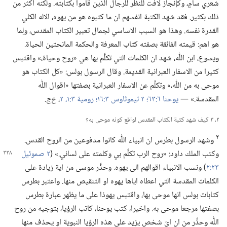
شعري سامٍ،‏ وكإنجاز لافت للنظر للرجال الذين قاموا بكتابته.‏ ولكنه اكثر من
ذلك بكثير.‏ فقد شهد الكتبة انفسهم ان ما كتبوه هو من يهوه،‏ الاله الكلي
القدرة نفسه.‏ وهذا هو السبب الاساسي لجمال تعبير الكتاب المقدس،‏ ولِما
هو اهم:‏ قيمته الفائقة بصفته كتاب المعرفة والحكمة المانحتين الحياة.‏
ويسوع،‏ ابن اللّٰه،‏ شهد ان الكلمات التي تكلَّم بها هي «روح وحياة،‏» واقتبس
كثيرا من الاسفار العبرانية القديمة.‏ وقال الرسول بولس:‏ «كل الكتاب هو
موحى به من اللّٰه،‏» وتكلَّم عن الاسفار العبرانية بصفتها «اقوال اللّٰه
المقدسة.‏» —‏
يوحنا ٦:‏٦٣؛‏
٢ تيموثاوس ٣:‏١٦؛‏
رومية ٣:‏​١،‏ ٢
‏،‏
ع‌ج.‏
٢،‏ ٣ كيف شهد كتبة الكتاب المقدس لواقع كونه موحى به؟‏
٢
وشهد الرسول بطرس ان انبياء اللّٰه كانوا مدفوعين من الروح القدس.‏
وكتب الملك داود:‏ «روح الرب تكلَّم بي وكلمته على
لساني.‏» (‏
٢ صموئيل
٢٣:‏٢
‏)‏ ونسب الانبياء اقوالهم الى يهوه.‏ وحذَّر موسى من اية زيادة على
الكلمات المقدسة التي اعطاه اياها يهوه او التنقيص منها.‏ واعتبر بطرس
كتابات بولس انها موحى بها،‏ واقتبس يهوذا على ما يظهر عبارة بطرس
بصفتها مرجعا موحى به.‏ واخيرا،‏ كتب يوحنا،‏ كاتب الرؤيا،‏ بتوجيه من روح
اللّٰه وحذَّر من ان ايّ شخص يزيد على هذه الرؤيا النبوية او يحذف منها