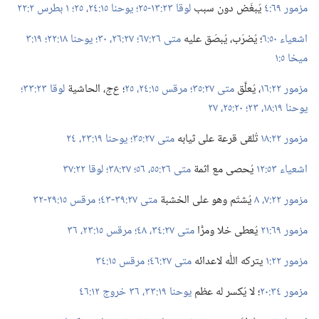
مزمور ٦٩:‏٤
يُبغَض دون سبب
لوقا ٢٣:‏١٣-‏٢٥؛‏
يوحنا ١٥:‏​٢٤،‏ ٢٥؛‏
١ بطرس ٢:‏٢٢
اشعياء ٥٠:‏٦
‏؛‏ يُضرَب،‏ يُبصَق عليه
متى ٢٦:‏٦٧؛‏
٢٧:‏٢٦،‏
٣٠؛‏
يوحنا ١٨:‏٢٢؛‏
١٩:‏٣
ميخا ٥:‏١
مزمور ٢٢:‏١٦
‏،‏ يُعلَّق
متى ٢٧:‏٣٥؛‏
مرقس ١٥:‏٢٤،‏ ٢٥
‏؛‏
ع‌ج
‏،‏ الحاشية
لوقا ٢٣:‏٣٣؛‏
يوحنا ١٩:‏​١٨،‏
٢٣؛‏
٢٠:‏​٢٥،‏
٢٧
مزمور ٢٢:‏١٨
تُلقى قرعة على ثيابه
متى ٢٧:‏٣٥؛‏
يوحنا ١٩:‏​٢٣،‏ ٢٤
اشعياء ٥٣:‏١٢
يُحصى مع اثمة
متى ٢٦:‏​٥٥،‏ ٥٦؛‏
٢٧:‏٣٨؛‏
لوقا ٢٢:‏٣٧
مزمور ٢٢:‏​٧،‏ ٨
يُشتَم وهو على الخشبة
متى ٢٧:‏٣٩-‏٤٣؛‏
مرقس ١٥:‏٢٩-‏٣٢
مزمور ٦٩:‏٢١
يُعطى خلا ومرًّا
متى ٢٧:‏​٣٤،‏
٤٨؛‏
مرقس ١٥:‏​٢٣،‏
٣٦
مزمور ٢٢:‏١
يتركه اللّٰه لاعدائه
متى ٢٧:‏٤٦؛‏
مرقس ١٥:‏٣٤
مزمور ٣٤:‏٢٠
‏؛‏ لا يُكسر له عظم
يوحنا ١٩:‏٣٣،‏
٣٦
خروج ١٢:‏٤٦