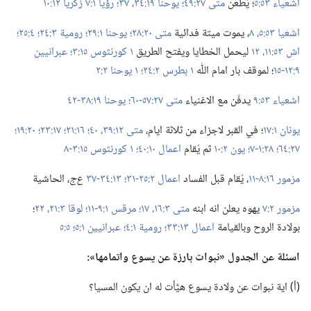
اشعياء ٥٣:‏٥
‏؛‏ يُطعَن
متى ٢٧:‏٤٩؛‏
يوحنا ١٩:‏٣٤،‏
٣٧؛‏
رؤيا ١:‏٧
زكريا ١٢:‏١٠
اشعيا ٥٣:‏٥،‏
٨
‏،‏ يموت ميتة فدائية
متى ٢٠:‏٢٨؛‏
يوحنا ١:‏٢٩؛‏
رومية ٣:‏٢٤؛‏
٤:‏٢٥؛‏
اش ٥٣:‏١١،‏ ١٢
ليحمل الخطايا ويفتح الطريق
١ كورنثوس ١٥:‏٣؛‏
عبرانيين
٩:‏١٢-‏١٥
‏؛‏ لموقف بار امام اللّٰه
١ بطرس ٢:‏٢٤؛‏
١ يوحنا ٢:‏٢
اشعياء ٥٣:‏٩
يدفَن مع الاغنياء
متى ٢٧:‏٥٧-‏٦٠؛‏
يوحنا ١٩:‏٣٨-‏٤٢
يونان ١:‏١٧
‏؛‏ في القبر لاجزاء من ثلاثة ايام،‏
متى ١٢:‏٣٩،‏ ٤٠؛‏
١٦:‏٢١؛‏
١٧:‏٢٣؛‏
٢٠:‏١٩؛‏
٢٧:‏٦٤؛‏
٢٨:‏١-‏٧؛‏
يون ٢:‏١٠
ثم يُقام
اعمال ١٠:‏٤٠؛‏
١ كورنثوس ١٥:‏٣-‏٨
مزمور ١٦:‏٨-‏١١
‏،‏ يُقام قبل الفساد
اعمال ٢:‏٢٥-‏٣١؛‏
١٣:‏٣٤-‏٣٧
ع‌ج
‏،‏ الحاشية
مزمور ٢:‏٧
يهوه يعلن انه ابنه
متى ٣:‏١٦،‏ ١٧؛‏
مرقس ١:‏٩-‏١١؛‏
لوقا ٣:‏٢١،‏ ٢٢
‏؛‏
بولادة الروح وبالقيامة
اعمال ١٣:‏٣٣؛‏
رومية ١:‏٤؛‏
عبرانيين ١:‏٥؛‏
٥:‏٥
اسئلة عن الجدول «نبوات بارزة عن يسوع واتمامها»:‏
‏(‏أ)‏ اية نبوات عن ولادة يسوع هيَّأت له ان يكون المسيا؟‏