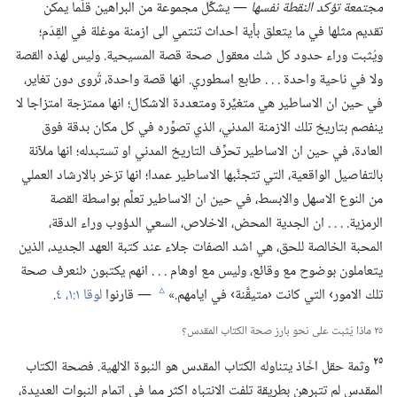
مجتمعة تؤكد النقطة نفسها
—‏ يشكِّل مجموعة من البراهين قلّما يمكن
تقديم مثلها في ما يتعلق بأية احداث تنتمي الى ازمنة موغلة في القِدَم؛‏
ويُثبت وراء حدود كل شك معقول صحة قصة المسيحية.‏ وليس لهذه القصة
ولا في ناحية واحدة .‏ .‏ .‏ طابع اسطوري.‏ انها قصة واحدة،‏ تُروى دون تغاير،‏
في حين ان الاساطير هي متغيِّرة ومتعددة الاشكال؛‏ انها ممتزجة امتزاجا لا
ينفصم بتاريخ تلك الازمنة المدني،‏ الذي تصوِّره في كل مكان بدقة فوق
العادة،‏ في حين ان الاساطير تحرِّف التاريخ المدني او تستبدله؛‏ انها ملآنة
بالتفاصيل الواقعية،‏ التي تتجنَّبها الاساطير عمدا؛‏ انها تزخر بالارشاد العملي
من النوع الاسهل والابسط،‏ في حين ان الاساطير تعلِّم بواسطة القصة
الرمزية.‏ .‏ .‏ .‏ ان الجدية المحض،‏ الاخلاص،‏ السعي الدؤوب وراء الدقة،‏
المحبة الخالصة للحق،‏ هي اشد الصفات جلاء عند كتبة العهد الجديد،‏ الذين
يتعاملون بوضوح مع وقائع،‏ وليس مع اوهام .‏ .‏ .‏ انهم يكتبون ‹لنعرف صحة
تلك الامور› التي كانت ‹متيقَّنة› في ايامهم.‏»‏
—‏ قارنوا
لوقا ١:‏​١،‏
٤
‏.‏
c
٢٥ ماذا يُثبت على نحو بارز صحة الكتاب المقدس؟‏
٢٥
وثمة حقل اخّاذ يتناوله الكتاب المقدس هو النبوة الالهية.‏ فصحة الكتاب
المقدس لم تتبرهن بطريقة تلفت الانتباه اكثر مما في اتمام النبوات العديدة،‏