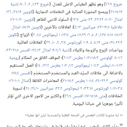
خروج ٩:‏١٦
‏)‏ وهو يُظهر المقياس الاعلى للعدل.‏ (‏
خروج ٢٣:‏​١،‏ ٢،‏
٦،‏ ٧؛‏
تثنية
١٩:‏١٥-‏٢١
‏)‏ ويمنح المشورة الصائبة في التعاملات التجارية (‏
لاويين ١٩:‏​٣٥،‏ ٣٦؛‏
امثال ٢٠:‏١٠؛‏
٢٢:‏​٢٢،‏ ٢٣؛‏
متى ٧:‏١٢
‏)‏؛‏ السلوك الادبي الطاهر (‏
لاويين ٢٠:‏١٠-‏١٦؛‏
غلاطية ٥:‏١٩-‏٢٣؛‏
عبرانيين ١٣:‏٤
‏)‏؛‏ العلاقات بالآخرين (‏
لاويين ١٩:‏١٨؛‏
امثال
١٢:‏١٥؛‏
١٥:‏١؛‏
٢٧:‏​١،‏ ٢،‏
٥،‏ ٦؛‏
٢٩:‏١١؛‏
متى ٧:‏١٢؛‏
١ تيموثاوس ٥:‏​١،‏ ٢
‏)‏؛‏ الزواج (‏
تكوين
٢:‏٢٢-‏٢٤؛‏
متى ١٩:‏​٤،‏ ٥،‏
٩؛‏
١ كورنثوس ٧:‏​٢،‏
٩،‏ ١٠،‏
٣٩
‏)‏؛‏ العلاقات العائلية
وواجبات الزوج والزوجة والاولاد (‏
تثنية ٦:‏٤-‏٩؛‏
امثال ١٣:‏٢٤؛‏
افسس ٥:‏٢١-‏٣٣؛‏
٦:‏١-‏٤؛‏
كولوسي ٣:‏١٨-‏٢١؛‏
١ بطرس ٣:‏١-‏٦
‏)‏؛‏ الموقف اللائق من الحكام (‏
رومية
١٣:‏١-‏١٠؛‏
تيطس ٣:‏١؛‏
١ تيموثاوس ٢:‏​١،‏ ٢؛‏
١ بطرس ٢:‏​١٣،‏ ١٤
‏)‏؛‏ العمل المستقيم
بالاضافة الى علاقات السيِّد-‏العبد والمستخدِم-‏المستخدَم (‏
افسس ٤:‏٢٨؛‏
كولوسي ٣:‏٢٢-‏٢٤؛‏
٤:‏١؛‏
١ بطرس ٢:‏١٨-‏٢١
‏)‏؛‏ المعاشرات اللائقة (‏
امثال ١:‏١٠-‏١٦؛‏
٥:‏٣-‏١١؛‏
١ كورنثوس ١٥:‏٣٣؛‏
٢ تيموثاوس ٢:‏٢٢؛‏
عبرانيين ١٠:‏​٢٤،‏ ٢٥
‏)‏؛‏ تسوية
الخلافات (‏
متى ١٨:‏١٥-‏١٧؛‏
افسس ٤:‏٢٦
‏)‏؛‏ والكثير من الامور الاخرى التي تؤثر
تأثيرا جوهريا في حياتنا اليومية.‏
١٥ اية مشورة للكتاب المقدس في الصحة العقلية والجسدية تَبيَّن انها عملية؟‏
١٥
يزوِّد الكتاب المقدس ايضا مؤشِّرات قيِّمة في ما يتعلق بالصحة الجسدية