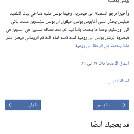
بولس يذهب!‏
وأخيرا ترجع السفينة الى قيصرية.‏ وفيما بولس مقيم هنا في بيت التلميذ
فيلبس يُحذِّر النبي أغابوس بولس.‏ فيقول ان بولس سيُسجن عندما يأتي
الى اورشليم.‏ وهذا ما يحدث بالتأكيد.‏ ثم،‏ بعد قضائه سنتين في السجن في
قيصرية،‏ يُرسَل بولس الى رومية لمحاكمته امام الحاكم الروماني قيصر.‏ فلنرَ
ماذا يحدث في الرحلة الى رومية
‏.‏
اعمال الاصحاحات ١٩ الى ٢٦
‏.‏
اسئلة الدرس
ما يسبق
ما يلي
قد يعجبك أيضًا