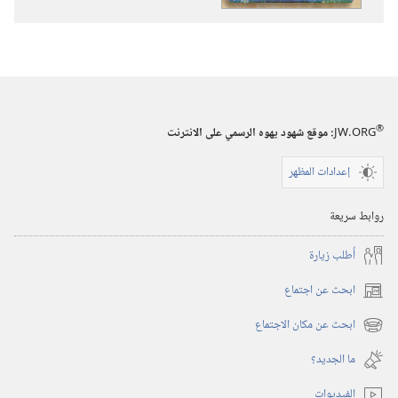
الكتاب
لقصص
المقدس
الكتاب
المقدس
®
JW.ORG
:‏ موقع شهود يهوه الرسمي على الانترنت
إعدادات المظهر
روابط سريعة
أُطلب زيارة
ابحث عن اجتماع
(يفتح
نافذة
ابحث عن مكان الاجتماع
(يفتح
جديدة)
نافذة
ما الجديد؟‏
جديدة)
الفيديوات