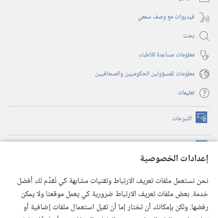
فيديوات مع وصف سمعي
بحث
معلومات مساعِدة للأطباء
معلومات للمسؤولين الحكوميين والصحافيين
تعليمات
التبرعات
(يفتح
نافذة
جديدة)
مكتبة برج المراقبة الالكترونية
™
(يفتح
إعدادات الخصوصية
نافذة
JW Hub
جديدة)
(يفتح
نحن نستعمل ملفات تعريف الارتباط وتقنيات مشابهة كي نُقدِّم لك أفضل
نافذة
®
خدمة. بعض ملفات تعريف الارتباط ضرورية كي يعمل موقعنا ولا يمكن
تطبيق
JW Library
جديدة)
رفضها. ولكن بإمكانك أن تختار إما أن تقبل استعمال ملفات إضافية أو
مكتبة برج المراقبة