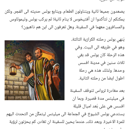
يصعدون جميعا ثانية ويتناولون الطعام.‏ ويتابع بولس حديثه الى الفجر.‏ ولكن
يمكنكم ان تتأكدوا ان أفتيخوس لا ينام ثانية!‏ ثم يركب بولس وتيموثاوس
والمسافرون معهما في السفينة.‏ وهل تعرفون الى اين هم ذاهبون؟‏
يُنهي بولس رحلته الكرازية الثالثة،‏
وهو في طريقه الى البيت.‏ وفي
هذه الرحلة كان بولس قد بقي
ثلاث سنين في مدينة افسس
وحدها.‏ ولذلك هذه هي رحلة
اطول ايضا من رحلته الثانية.‏
بعد مغادرة ترواس تتوقف السفينة
في ميليتس مدة قصيرة.‏ وبما ان
افسس هي على بُعد اميال قليلة
يستدعي بولس الشيوخ في الجماعة الى ميليتس ليتمكَّن من التحدث اليهم
للمرة الاخيرة.‏ وبعد ذلك،‏ عندما يحين للسفينة ان تغادر،‏ كم يحزنون لرؤية