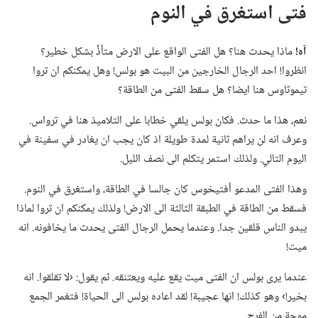
فتى استغرق في النوم
آه!‏
ماذا يحدث هنا؟‏ هل الفتى الواقع على الارض متأذٍّ بشكل خطير؟‏
انظروا!‏ احد الرجال الخارجين من البيت هو بولس!‏ وهل يمكنكم ان تروا
تيموثاوس هنا ايضا؟‏ هل سقط الفتى من الطاقة؟‏
نعم،‏ هذا ما حدث.‏ فكان بولس يلقي خطابا على التلاميذ هنا في ترواس.‏
وعرف انه لن يراهم ثانية لمدة طويلة اذ كان يجب ان يغادر في سفينة في
اليوم التالي.‏ ولذلك استمر يتكلم الى نصف الليل.‏
وهذا الفتى المدعو أفتيخوس كان جالسا في الطاقة،‏ واستغرق في النوم.‏
فسقط من الطاقة في الطبقة الثالثة الى الارض!‏ ولذلك يمكنكم ان تروا لماذا
يبدو الناس قلقين جدا.‏ وعندما يحمل الرجال الفتى يحدث ما يخافونه.‏ انه
ميت!‏
عندما يرى بولس ان الفتى ميت يقع عليه ويعتنقه.‏ ثم يقول:‏ ‹لا تقلقوا.‏ انه
بخير!‏› وهو كذلك!‏ انها عجيبة!‏ لقد اعاده بولس الى الحياة!‏ فتغمر الجمع
موجة من الفرح.‏