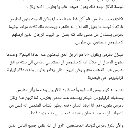
نجسة للأكل،‏ ومع ذلك يقول صوت:‏ ‹قم،‏ يا بطرس.‏ اذبح وكل.‏›‏
‏‹كلا!‏› يجيب بطرس.‏ ‹لم آكل قط شيئا نجسا.‏› ولكنّ الصوت يقول لبطرس:‏
‹لا تدعُ نجسا ما يقول الله الآن انه طاهر.‏› ويحدث ذلك ثلاث مرات.‏ وفيما
بطرس يتساءل عن معنى ذلك كله يصل الى البيت الرجال الذين ارسلهم
كرنيليوس ويسألون عن بطرس.‏
فينزل بطرس ويقول:‏ ‹انا هو الرجل الذي تبحثون عنه.‏ لماذا اتيتم؟‏› وعندما
يشرح الرجال ان ملاكا امر كرنيليوس ان يستدعي بطرس الى بيته يوافق
بطرس على الذهاب معهم.‏ وفي اليوم التالي يغادر بطرس والاصدقاء لزيارة
كرنيليوس في قيصرية.‏
لقد جمع كرنيليوس انسباءه وأصدقاءه الاقربين.‏ وعندما يأتي بطرس
يستقبله كرنيليوس.‏ فيخرّ ويسجد عند قدمي بطرس،‏ كما ترون هنا.‏ ولكنّ
بطرس يقول:‏ ‹قم؛‏ انا ايضا انسان.‏› نعم،‏ يُظهر الكتاب المقدس انه ليس من
الصواب ان نسجد لانسان ونعبده.‏ فيجب ان نعبد يهوه فقط.‏
والآن يكرز بطرس لاولئك المجتمعين.‏ ‹ارى ان الله يقبل جميع الناس الذين