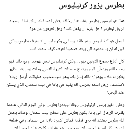
بطرس يزور كرنيليوس
هذا
هو الرسول بطرس يقف هنا،‏ وخلفه بعض اصدقائه.‏ ولكن لماذا يسجد
الرجل لبطرس؟‏ هل يلزم ان يفعل ذلك؟‏ وهل تعرفون مَن هو؟‏
الرجل هو كرنيليوس.‏ وهو قائد روماني.‏ وكرنيليوس لا يعرف بطرس،‏ ولكن
قيل له ان يستدعيه الى بيته.‏ فدعونا نعرف كيف حدث ذلك.‏
كان أتباع يسوع الاولون يهودا،‏ ولكنّ كرنيليوس ليس يهوديا.‏ ومع ذلك فهو
يحبّ الله،‏ ويصلّي اليه،‏ ويصنع حسنات كثيرة للناس.‏ وذات يوم بعد الظهر
يظهر له ملاك ويقول:‏ ‹الله يُسرّ بك،‏ وهو سيستجيب صلواتك.‏ أَرسل رجالا
لاستدعاء رجل اسمه بطرس.‏ انه يقيم في يافا في بيت سمعان،‏ الذي يسكن
عند البحر.‏›‏
وعلى الفور يرسل كرنيليوس رجالا ليجدوا بطرس.‏ وفي اليوم التالي،‏ عندما
يقترب الرجال الى يافا،‏ يكون بطرس على سطح بيت سمعان.‏ وهناك يجعل
الله بطرس يعتقد انه يرى قطعة قماش كبيرة نازلة من السماء.‏ وفي قطعة
القماش كل انواع الحيوانات.‏ وبحسب شريعة الله كانت هذه الحيوانات