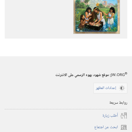
تنزيل
تنزيل
الاصدارات
التسجيلات
كتابي
السمعية
لقصص
كتابي
الكتاب
لقصص
المقدس
الكتاب
المقدس
®
JW.ORG
:‏ موقع شهود يهوه الرسمي على الانترنت
إعدادات المظهر
روابط سريعة
أُطلب زيارة
ابحث عن اجتماع
(يفتح