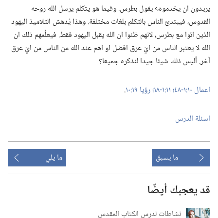
يريدون ان يخدموه،‏› يقول بطرس.‏ وفيما هو يتكلم يرسل الله روحه
القدوس،‏ فيبتدئ الناس بالتكلم بلغات مختلفة.‏ وهذا يُدهش التلاميذ اليهود
الذين اتوا مع بطرس،‏ لانهم ظنوا ان الله يقبل اليهود فقط.‏ فيعلِّمهم ذلك ان
الله لا يعتبر الناس من ايّ عرق افضل او اهم عند الله من الناس من ايّ عرق
آخر.‏ أليس ذلك شيئا جيدا لنذكره جميعا؟‏
اعمال ١٠:‏١-‏٤٨؛‏
١١:‏١-‏١٨؛‏
رؤيا ١٩:‏١٠
‏.‏
اسئلة الدرس
ما يسبق
ما يلي
قد يعجبك أيضًا
نشاطات لدرس الكتاب المقدس