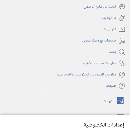
نافذة
ابحث عن مكان الاجتماع
(يفتح
جديدة)
نافذة
ما الجديد؟‏
جديدة)
الفيديوات
فيديوات مع وصف سمعي
بحث
معلومات مساعِدة للأطباء
معلومات للمسؤولين الحكوميين والصحافيين
تعليمات
التبرعات
(يفتح
نافذة
جديدة)
مكتبة برج المراقبة الالكترونية
™
(يفتح
إعدادات الخصوصية
نافذة