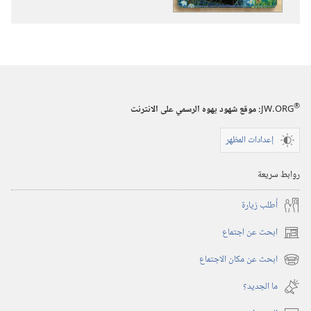
الكتاب
لقصص
المقدس
الكتاب
المقدس
®
JW.ORG
:‏ موقع شهود يهوه الرسمي على الانترنت
إعدادات المظهر
روابط سريعة
أُطلب زيارة
ابحث عن اجتماع
(يفتح
نافذة
ابحث عن مكان الاجتماع
(يفتح
جديدة)
نافذة
ما الجديد؟‏
جديدة)