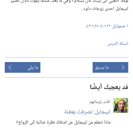
لؤمه.‏ اذهبي الى بيتك الآن بسلام.‏› وفي ما بعد،‏ عندما يموت نابال،‏ تصير
ابيجايل احدى زوجات داود.‏
١ صموئيل ٢٢:‏١-‏٤؛‏
٢٥:‏١-‏٤٣
‏.‏
اسئلة الدرس
ما يسبق
ما يلي
قد يعجبك أيضًا
اقتدِ بإيمانهم
ابيجايل:‏ تصرفتْ بفطنة
ماذا نتعلم من ابيجايل عن امتلاك نظرة صائبة الى الزواج؟‏