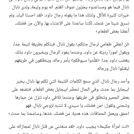
نابال فيما هو ومساعدوه يجزّون صوف الغنم.‏ انه يوم وليمة،‏ ولدى نابال
خيرات كثيرة للأكل.‏ ولذلك هذا ما يقوله رجال داود:‏ ‹لقد احسنّا اليك.‏ ولم
نسرق شيئا من غنمك،‏ لكننا ساعدنا على الاعتناء بها.‏ والآن،‏ من فضلك،‏
أَعطنا بعض الطعام.‏›‏
‏‹لن اعطي طعامي لرجال مثلكم،‏› يقول نابال.‏ فيتكلم بطريقة لئيمة جدا،‏
ويقول امورا رديئة عن داود.‏ وعندما يعود الرجال ويخبرون داود بذلك
يغضب داود جدا.‏ ‹تقلَّدوا سيوفكم!‏› يأمر رجاله.‏ وينطلقون في طريقهم
ليقتلوا نابال ورجاله.‏
وأحد رجال نابال،‏ الذي سمع الكلمات اللئيمة التي تكلم بها نابال،‏ يخبر
ابيجايل بما حدث.‏ وفي الحال تحضِّر ابيجايل بعض الطعام.‏ فتضعه على
بعض الحمير وتنطلق في طريقها.‏ وعندما تلاقي داود تنزل عن حمارها
وتنحني وتقول:‏ ‹من فضلك،‏ يا سيدي،‏ لا تنتبه لزوجي نابال.‏ فهو
احمق،‏ ويعمل الحماقات.‏ هذه هدية.‏ من فضلك خذها،‏ وسامحنا بما حدث.‏›‏
‏‹انت امرأة حكيمة،‏› يجيب داود.‏ ‹لقد منعتني عن قتل نابال لمجازاته على