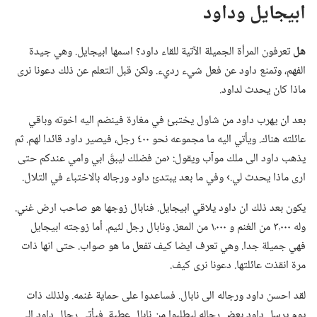
ابيجايل وداود
هل
تعرفون المرأة الجميلة الآتية للقاء داود؟‏ اسمها ابيجايل.‏ وهي جيدة
الفهم،‏ وتمنع داود عن فعل شيء رديء.‏ ولكن قبل التعلم عن ذلك دعونا نرى
ماذا كان يحدث لداود.‏
بعد ان يهرب داود من شاول يختبئ في مغارة فينضم اليه اخوته وباقي
عائلته هناك.‏ ويأتي اليه ما مجموعه نحو ٤٠٠ رجل،‏ فيصير داود قائدا لهم.‏ ثم
يذهب داود الى ملك موآب ويقول:‏ ‹من فضلك ليبقَ ابي وامي عندكم حتى
ارى ماذا يحدث لي.‏› وفي ما بعد يبتدئ داود ورجاله بالاختباء في التلال.‏
يكون بعد ذلك ان داود يلاقي ابيجايل.‏ فنابال زوجها هو صاحب ارض غني.‏
وله ٠٠٠
٣ من الغنم و ٠٠٠
١ من المعز.‏ ونابال رجل لئيم.‏ أما زوجته ابيجايل
فهي جميلة جدا.‏ وهي تعرف ايضا كيف تفعل ما هو صواب.‏ حتى انها ذات
مرة انقذت عائلتها.‏ دعونا نرى كيف.‏
لقد احسن داود ورجاله الى نابال.‏ فساعدوا على حماية غنمه.‏ ولذلك ذات
يوم يرسل داود بعض رجاله ليطلبوا من نابال عطية.‏ فيأتي رجال داود الى