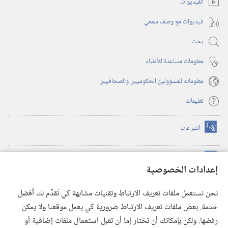
الفيديوات
فيديوات مع وصف سمعي
بحث
معلومات مساعِدة للأطباء
معلومات للمسؤولين الحكوميين والصحافيين
تعليمات
التبرعات
(يفتح
نافذة
جديدة)
مكتبة برج المراقبة الالكترونية
™
(يفتح
إعدادات الخصوصية
نافذة
JW Hub
جديدة)
(يفتح
نحن نستعمل ملفات تعريف الارتباط وتقنيات مشابهة كي نُقدِّم لك أفضل
نافذة
®
خدمة. بعض ملفات تعريف الارتباط ضرورية كي يعمل موقعنا ولا يمكن
تطبيق
JW Library
جديدة)
رفضها. ولكن بإمكانك أن تختار إما أن تقبل استعمال ملفات إضافية أو