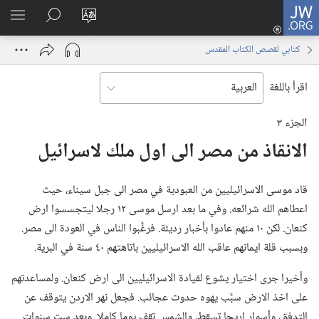
JW.ORG
تسجيل
تغيير
البحث
اظهر
الدخول
لغة
في
القائم
(يفتح
كتابي لقصص الكتاب المقدس
الموقع
JW.‎ORG
نافذة
جديدة)
اقرأ باللغة
الجزء ٣
الانقاذ من مصر الى اول ملك لاسرائيل
قاد موسى الاسرائيليين من العبودية في مصر الى جبل سيناء،‏ حيث
اعطاهم الله شرائعه.‏ وفي ما بعد ارسل موسى ١٢ رجلا ليتجسسوا ارض
كنعان.‏ لكن ١٠ منهم عادوا بأخبار رديئة.‏ فرغَّبوا الناس في العودة الى مصر.‏
وبسبب قلة ايمانهم عاقب الله الاسرائيليين باتاهتهم ٤٠ سنة في البرية.‏
وأخيرا جرى اختيار يشوع لقيادة الاسرائيليين الى ارض كنعان.‏ ولمساعدتهم
على اخذ الارض سبَّب يهوه حدوث عجائب.‏ فجعل نهر الاردن يتوقف عن
التدفق،‏ وأسوار اريحا تسقط،‏ والشمس تقف يوما كاملا.‏ وبعد ست سنوات