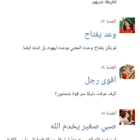
لطريقة شربهم.‏
القصة ٥٣
وعد يفتاح
لم يكن يفتاح وحده المعني بوعده ليهوه،‏ بل ابنته ايضا.‏
القصة ٥٤
اقوى رجل
كيف عرفت دليلة سر قوة شمشون؟‏
القصة ٥٥
صبي صغير يخدم الله
استخدم الله الصبي صموئيل لينقل رسالة قوية الى رئيس الكهنة.‏