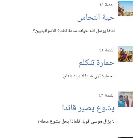
القصة ٤١
حية النحاس
لماذا يرسل الله حيات سامة لتلدغ الاسرائيليين؟‏
القصة ٤٢
حمارة تتكلم
الحمارة ترى شيئا لا يراه بلعام.‏
القصة ٤٣
يشوع يصير قائدا
لا يزال موسى قويا،‏ فلماذا يحل يشوع محله؟‏