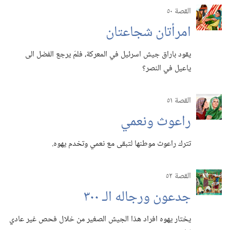
القصة ٥٠
امرأتان شجاعتان
يقود باراق جيش اسرئيل في المعركة،‏ فلمَ يرجع الفضل الى
ياعيل في النصر؟‏
القصة ٥١
راعوث ونعمي
تترك راعوث موطنها لتبقى مع نعمي وتخدم يهوه.‏
القصة ٥٢
جدعون ورجاله الـ‍ ٣٠٠
يختار يهوه افراد هذا الجيش الصغير من خلال فحص غير عادي