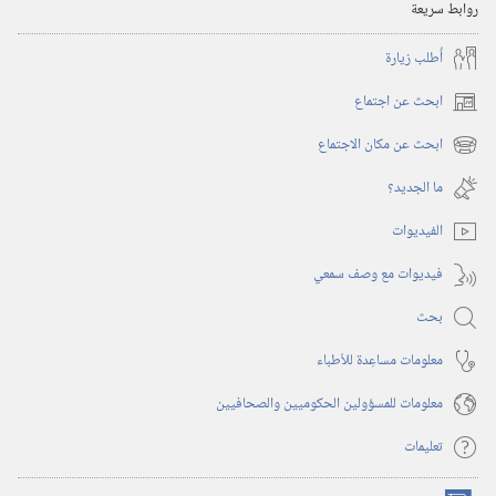
روابط سريعة
أُطلب زيارة
ابحث عن اجتماع
(يفتح
نافذة
ابحث عن مكان الاجتماع
(يفتح
جديدة)
نافذة
ما الجديد؟‏
جديدة)
الفيديوات
فيديوات مع وصف سمعي
بحث
معلومات مساعِدة للأطباء
معلومات للمسؤولين الحكوميين والصحافيين
تعليمات