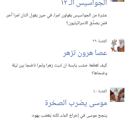
الجواسيس الـ‍ ١٢
عشرة من الجواسيس يقولون امرا،‏ في حين يقول اثنان امرا آخر.‏
فمَن يصدِّق الاسرائيليون؟‏
القصة ٣٩
عصا هرون تزهر
كيف لقطعة خشب يابسة ان تنبت زهرا وثمرا ناضجا بين ليلة
وضحاها؟‏
القصة ٤٠
موسى يضرب الصخرة
ينجح موسى في إخراج الماء،‏ لكنه يُغضب يهوه.‏