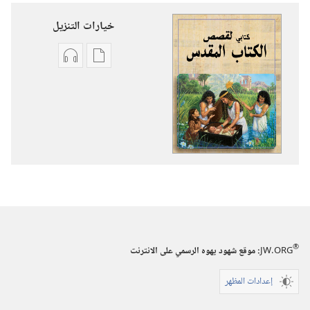
خيارات التنزيل
خيارات
خيارات
تنزيل
تنزيل
الاصدارات
التسجيلات
كتابي
السمعية
لقصص
كتابي
الكتاب
لقصص
المقدس
الكتاب
المقدس
®
JW.ORG
:‏ موقع شهود يهوه الرسمي على الانترنت
إعدادات المظهر