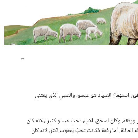
فون اسمهما؟‏ الصياد هو عيسو،‏ والصبي الذي يعتني
فقة.‏ وكان اسحق،‏ الاب،‏ يحبّ عيسو كثيرا،‏ لانه كان
العائلة.‏ أما رفقة فكانت تحبّ يعقوب اكثر،‏ لانه كان