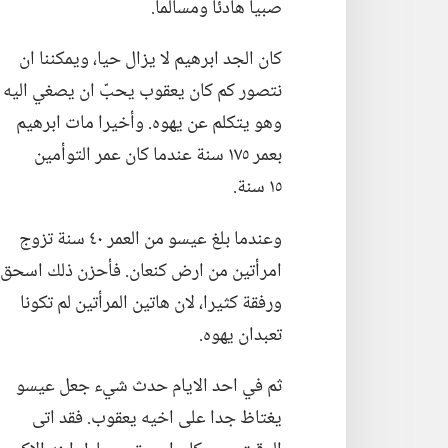
صبيا هادئا ومسالما.‏
كان الجد ابرهيم لا يزال حيا،‏ ويمكننا ان
نتصور كم كان يعقوب يحبّ ان يصغي اليه
وهو يتكلم عن يهوه.‏ وأخيرا مات ابرهيم
بعمر ١٧٥ سنة عندما كان عمر التوأمين
١٥ سنة.‏
وعندما بلغ عيسو من العمر ٤٠ سنة تزوج
امرأتين من ارض كنعان.‏ فأحزن ذلك اسحق
ورفقة كثيرا،‏ لان هاتين المرأتين لم تكونا
تعبدان يهوه.‏
ثم في احد الايام حدث شيء جعل عيسو
يغتاظ جدا على اخيه يعقوب.‏ فقد اتى