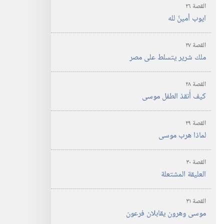
القصة ٢٦
ايوب أمينٌ لله
القصة ٢٧
ملك شرير يتسلط على مصر
القصة ٢٨
كيف أُنقذ الطفل موسى
القصة ٢٩
لماذا هرب موسى
القصة ٣٠
العليقة المشتعلة
القصة ٣١
موسى وهرون يقابلان فرعون