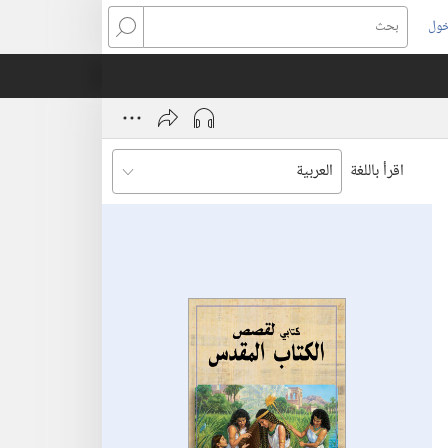
خول
بحث
اقرأ باللغة