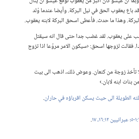
وبما ان عيسو كان اكبر من يعقوب توقع عيسو ان ينال
د باع يعقوب الحق في نيل البركة.‏ وأيضا عندما وُلد
لبركة.‏ وهذا ما حدث.‏ فأعطى اسحق البركة لابنه يعقوب.‏
ضب على يعقوب.‏ لقد غضب جدا حتى قال انه سيقتل
 فقالت لزوجها اسحق:‏ ‹سيكون الامر مروّعا اذا تزوج
ا تأخذ زوجة من كنعان.‏ وعوض ذلك،‏ اذهب الى بيت
نات ابنه لابان.‏›‏
لته الطويلة الى حيث يسكن اقرباؤه في حاران
‏.‏
عبرانيين ١٢:‏١٦،‏ ١٧
‏.‏