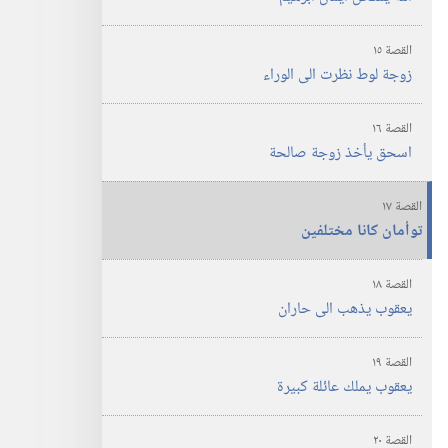
القصة ١٥
زوجة لوط نظرت الى الوراء
القصة ١٦
اسحق يأخذ زوجة صالحة
القصة ١٧
توأمان كانا مختلفين
القصة ١٨
يعقوب يذهب الى حاران
القصة ١٩
يعقوب يملك عائلة كبيرة
القصة ٢٠