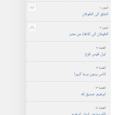
المقدس
الجزء ١
عرض
الخلق الى الطوفان
المزيد
الجزء ٢
عرض
الطوفان الى الانقاذ من مصر
المزيد
القصة ١١
اول قوس قزح
القصة ١٢
اناس يبنون برجا كبيرا
القصة ١٣
ابرهيم:‏ صديق لله
القصة ١٤
الله يمتحن ايمان ابرهيم