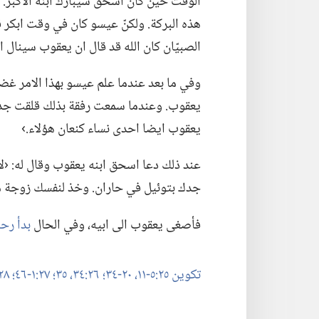
الوقت حين كان اسحق سيبارك ابنه الاكبر.‏ 
هذه البركة.‏ ولكنّ عيسو كان في وقت ابكر ق
الصبيّان كان الله قد قال ان يعقوب سينال ا
وفي ما بعد عندما علم عيسو بهذا الامر غ
يعقوب.‏ وعندما سمعت رفقة بذلك قلقت جدا.‏
يعقوب ايضا احدى نساء كنعان هؤلاء.‏›‏
عند ذلك دعا اسحق ابنه يعقوب وقال له:‏ ‹ل
جدك بتوئيل في حاران.‏ وخذ لنفسك زوجة من ب
فأصغى يعقوب الى ابيه،‏ وفي الحال
بدأ رح
تكوين ٢٥:‏٥-‏١١،‏
٢٠-‏٣٤؛‏
٢٦:‏٣٤،‏ ٣٥؛‏
٢٧:‏١-‏٤٦؛‏
٢٨:‏١-‏٥؛‏