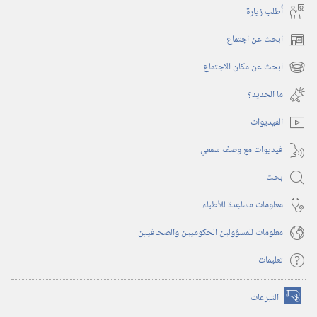
أُطلب زيارة
ابحث عن اجتماع
(يفتح
نافذة
ابحث عن مكان الاجتماع
(يفتح
جديدة)
نافذة
ما الجديد؟‏
جديدة)
الفيديوات
فيديوات مع وصف سمعي
بحث
معلومات مساعِدة للأطباء
معلومات للمسؤولين الحكوميين والصحافيين
تعليمات
التبرعات
(يفتح