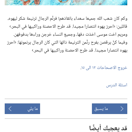
وكم كان شعب الله جميعا سعداء بانقاذهم!‏ فرنَّم الرجال ترنيمة شكر ليهوه،‏
قائلين:‏ ‹احرز يهوه انتصارا مجيدا.‏ قد طرح الاحصنة وراكبيها في البحر.‏›
ومريم اخت موسى اخذت دفها،‏ وجميع النساء خرجن وراءها بدفوفهن.‏
وفيما كنَّ يرقصن بفرح رنَّمن الترنيمة ذاتها التي كان الرجال يرنمونها:‏ ‹احرز
يهوه انتصارا مجيدا.‏ قد طرح الاحصنة وراكبيها في البحر.‏›‏
خروج الاصحاحات ١٢ الى ١٥
‏.‏
اسئلة الدرس
ما يسبق
ما يلي
قد يعجبك أيضًا