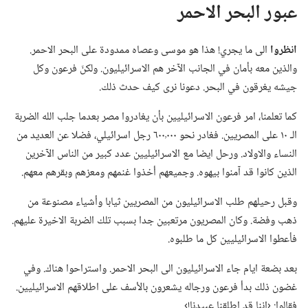
عبور البحر الاحمر
انظروا
الى ما يجري!‏ هذا هو موسى وعصاه ممدودة على البحر الاحمر.‏
والذين معه بأمان في الجانب الآخر هم الاسرائيليون.‏ ولكنّ فرعون وكل
جيشه يغرقون في البحر.‏ دعونا نرى كيف حدث ذلك.‏
كما تعلمنا،‏ امر فرعون الاسرائيليين بأن يغادروا مصر بعدما جلب الله الضربة
الـ‍ ١٠ على المصريين.‏ فغادر نحو ٠٠٠
٦٠٠ رجل اسرائيلي،‏ فضلا عن العديد من
النساء والاولاد.‏ ورحل ايضا مع الاسرائيليين عدد كبير من الناس الآخرين
الذين كانوا قد آمنوا بيهوه.‏ وجميعهم أخذوا غنمهم ومعزهم وبقرهم معهم.‏
وقبل رحيلهم طلب الاسرائيليون من المصريين ثيابا وأشياء مصنوعة من
ذهب وفضة.‏ وكان المصريون مرتعبين جدا بسبب تلك الضربة الاخيرة عليهم.‏
فأعطوا الاسرائيليين كل ما طلبوه.‏
بعد بضعة ايام جاء الاسرائيليون الى البحر الاحمر.‏ واستراحوا هناك.‏ وفي
غضون ذلك بدأ فرعون ورجاله يشعرون بالأسف على اطلاقهم الاسرائيليين.‏
فقالوا:‏ ‹اننا قد اطلقنا عبيدنا!‏›‏