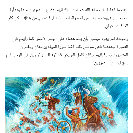
وعندما فعلوا ذلك خلع الله عجلات مركباتهم.‏ ففزع المصريون جدا وبدأوا
يصرخون:‏ ‹يهوه يحارب عن الاسرائيليين ضدنا.‏ فلنخرج من هنا!‏› ولكن كان
قد فات الاوان.‏
وحينئذ امر يهوه موسى بأن يمد عصاه على البحر الاحمر،‏ كما رأيتم في
الصورة.‏ وعندما فعل موسى ذلك اخذ سورا المياه يرجعان ويغمران
المصريين ومركباتهم.‏ وكان كامل الجيش قد تبع الاسرائيليين الى البحر.‏ فلم
ينجُ ايّ من المصريين!‏