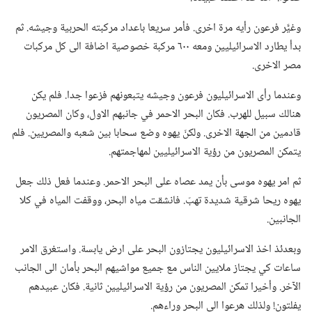
وغيَّر فرعون رأيه مرة اخرى.‏ فأمر سريعا باعداد مركبته الحربية وجيشه.‏ ثم
بدأ يطارد الاسرائيليين ومعه ٦٠٠ مركبة خصوصية اضافة الى كل مركبات
مصر الاخرى.‏
وعندما رأى الاسرائيليون فرعون وجيشه يتبعونهم فزعوا جدا.‏ فلم يكن
هنالك سبيل للهرب.‏ فكان البحر الاحمر في جانبهم الاول،‏ وكان المصريون
قادمين من الجهة الاخرى.‏ ولكنّ يهوه وضع سحابا بين شعبه والمصريين.‏ فلم
يتمكن المصريون من رؤية الاسرائيليين لمهاجمتهم.‏
ثم امر يهوه موسى بأن يمد عصاه على البحر الاحمر.‏ وعندما فعل ذلك جعل
يهوه ريحا شرقية شديدة تهبّ.‏ فانشقت مياه البحر،‏ ووقفت المياه في كلا
الجانبين.‏
وبعدئذ اخذ الاسرائيليون يجتازون البحر على ارض يابسة.‏ واستغرق الامر
ساعات كي يجتاز ملايين الناس مع جميع مواشيهم البحر بأمان الى الجانب
الآخر.‏ وأخيرا تمكن المصريون من رؤية الاسرائيليين ثانية.‏ فكان عبيدهم
يفلتون!‏ ولذلك هرعوا الى البحر وراءهم.‏