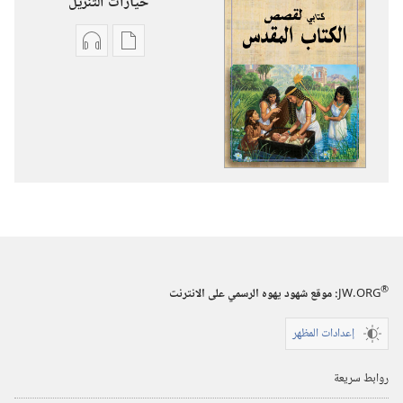
خيارات التنزيل
خيارات
خيارات
تنزيل
تنزيل
الاصدارات
التسجيلات
كتابي
السمعية
لقصص
كتابي
الكتاب
لقصص
المقدس
الكتاب
المقدس
®
JW.ORG
:‏ موقع شهود يهوه الرسمي على الانترنت
إعدادات المظهر
روابط سريعة