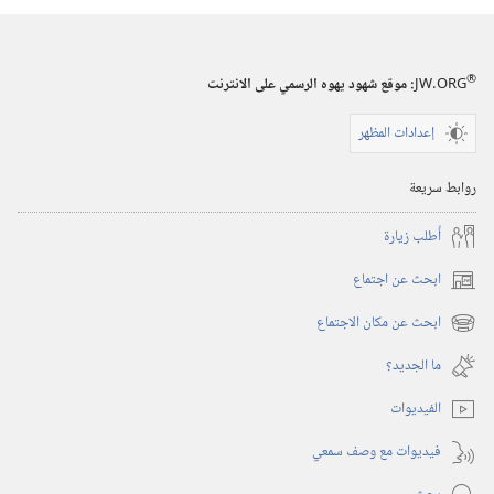
®
JW.ORG
:‏ موقع شهود يهوه الرسمي على الانترنت
إعدادات المظهر
روابط سريعة
أُطلب زيارة
ابحث عن اجتماع
(يفتح
نافذة
ابحث عن مكان الاجتماع
(يفتح
جديدة)
نافذة
ما الجديد؟‏
جديدة)
الفيديوات
فيديوات مع وصف سمعي