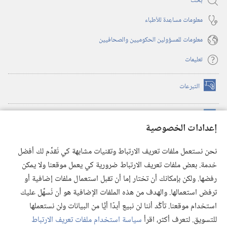
بحث
معلومات مساعِدة للأطباء
معلومات للمسؤولين الحكوميين والصحافيين
تعليمات
التبرعات
(يفتح
نافذة
جديدة)
مكتبة برج المراقبة الالكترونية
™
(يفتح
إعدادات الخصوصية
نافذة
JW Hub
جديدة)
(يفتح
نحن نستعمل ملفات تعريف الارتباط وتقنيات مشابهة كي نُقدِّم لك أفضل
نافذة
®
خدمة. بعض ملفات تعريف الارتباط ضرورية كي يعمل موقعنا ولا يمكن
تطبيق
JW Library
جديدة)
رفضها. ولكن بإمكانك أن تختار إما أن تقبل استعمال ملفات إضافية أو
مكتبة برج المراقبة
ترفض استعمالها. والهدف من هذه الملفات الإضافية هو أن نُسهِّل عليك
استخدام موقعنا. تأكَّد أننا لن نبيع أبدًا أيًّا من البيانات ولن نستعملها
للتسويق. لتعرف أكثر، اقرأ
سياسة استخدام ملفات تعريف الارتباط