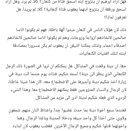
فهل اراد ابرهيم ان يتزوج ابنه اسحق فتاة من كنعان؟‏ كلا،‏ لم يُرد.‏ وهل اراد
اسحق ورفقة ان يتزوج ابنهما يعقوب فتاة كنعانية؟‏ كلا،‏ لم يريدا.‏ هل
تعرفون لماذا؟‏
ذلك لان هؤلاء الناس في كنعان عبدوا آلهة باطلة.‏ فهم لم يكونوا اناسا
صالحين لاتخاذهم ازواجا وزوجات،‏ وهم لم يكونوا اناسا صالحين لاتخاذهم
اصدقاء احماء.‏ ولذلك يمكننا التيقّن ان يعقوب لم يكن مسرورا بمصادقة
ابنته لتلك الفتيات الكنعانيات.‏
حقا،‏ ان دينة وقعت في المشاكل.‏ هل يمكنكم ان تروا في الصورة ذلك الرجل
الكنعاني الذي ينظر الى دينة؟‏ اسمه شكيم.‏ فذات يوم عندما اتت دينة في
زيارة اخذ شكيم دينة وأجبرها على الاضطجاع معه.‏ كان هذا شيئا خاطئا،‏
لان الرجال والنساء المتزوجين فقط يمكنهم الاضطجاع معا.‏ وهذا الشيء
الرديء الذي فعله شكيم لدينة ادّى الى مزيد من المشاكل.‏
فعندما سمع اخوة دينة بما حدث غضبوا جدا.‏ واغتاظ اثنان منهم،‏ شمعون
ولاوي،‏ حتى اخذا كل واحد سيفه ودخلا المدينة وباغتا الرجال.‏ وهما
واخوتهما قتلوا شكيم وجميع الرجال الآخرين.‏ فغضب يعقوب لان ابناءه