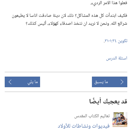
فعلوا هذا الامر الرديء.‏
فكيف ابتدأت كل هذه المشاكل؟‏ ذلك لان دينة صادقت اناسا لا يطيعون
شرائع الله.‏ ونحن لا نريد ان نتخذ اصدقاء كهؤلاء،‏ أليس كذلك؟‏
تكوين ٣٤:‏١-‏٣١
‏.‏
اسئلة الدرس
ما يسبق
ما يلي
قد يعجبك أيضًا
تعاليم الكتاب المقدس
فيديوات ونشاطات للأولاد