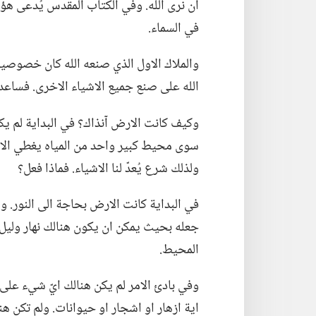
ان نرى الله.‏ وفي الكتاب المقدس يُدعى هؤل
في السماء.‏
والملاك الاول الذي صنعه الله كان خصوصيا جد
الله على صنع جميع الاشياء الاخرى.‏ فساعد
وكيف كانت الارض آنذاك؟‏ في البداية لم ي
سوى محيط كبير واحد من المياه يغطي الارض 
ولذلك شرع يُعدّ لنا الاشياء.‏ فماذا فعل؟‏
في البداية كانت الارض بحاجة الى النور.‏ 
جعله بحيث يمكن ان يكون هنالك نهار وليل عل
المحيط.‏
وفي بادئ الامر لم يكن هنالك ايّ شيء على ا
اية ازهار او اشجار او حيوانات.‏ ولم تكن 