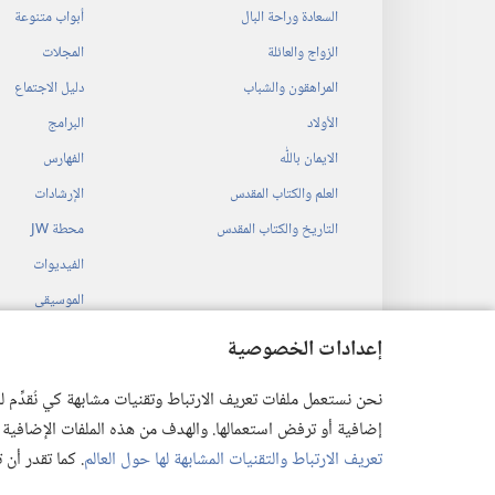
السعادة وراحة البال
أبواب متنوعة
الزواج والعائلة
المجلات
المراهقون والشباب
دليل الاجتماع
الأولاد
البرامج
الايمان باللّٰه
الفهارس
العلم والكتاب المقدس
الإرشادات
التاريخ والكتاب المقدس
محطة‏ ‏JW
الفيديوات
الموسيقى
المسرحيات السمع
إعدادات الخصوصية
قراءات مسرحية م
نحن نستعمل ملفات تعريف الارتباط وتقنيات مشابهة كي نُقدِّم
إضافية أو ترفض استعمالها. والهدف من هذه الملفات الإضافية هو أن
تعريف الارتباط والتقنيات المشابهة لها حول العالم
. كما تقدر أن
 Society of Pennsylvania