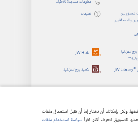
معلومات مساعِدة للأطباء
 للمسؤولين
تعليمات
يين والصحافيين
ات
برج المراقبة
JW Hub
(يفتح
رونية
™
نافذة
®
جديدة)
JW Library
مكتبة برج المراقبة
ها. ولكن بإمكانك أن تختار إما أن تقبل استعمال ملفات
تعملها للتسويق. لتعرف أكثر، اقرأ
سياسة استخدام ملفات
وصية
|
إعدادات الخصوصية