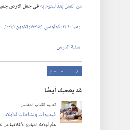
من العمل بعدُ ليقوم به
في جعل الارض جميلة 
ارميا ١٠:‏١٢؛‏
كولوسي ١:‏١٥-‏١٧؛‏
تكوين ١:‏١-‏١٠
‏.‏
اسئلة الدرس
ما يسبق
قد يعجبك أيضًا
تعاليم الكتاب المقدس
فيديوات ونشاطات للأولاد
علِّم أولادك المبادئ الأخلاقية من