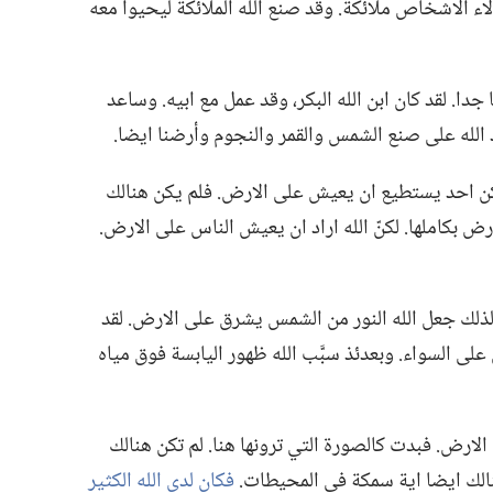
اء الاشخاص ملائكة.‏ وقد صنع الله الملائكة ليحيوا معه
ا.‏ لقد كان ابن الله البكر،‏ وقد عمل مع ابيه.‏ وساعد
 الله على صنع الشمس والقمر والنجوم وأرضنا ايضا.‏
كن احد يستطيع ان يعيش على الارض.‏ فلم يكن هنالك
بكاملها.‏ لكنّ الله اراد ان يعيش الناس على الارض.‏
ولذلك جعل الله النور من الشمس يشرق على الارض.‏ لقد
ى السواء.‏ وبعدئذ سبَّب الله ظهور اليابسة فوق مياه
لارض.‏ فبدت كالصورة التي ترونها هنا.‏ لم تكن هنالك
هنالك ايضا اية سمكة في المحيطات.‏
فكان لدى الله الكثير