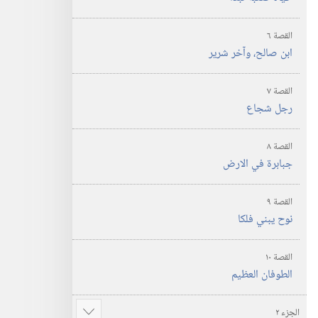
القصة ٦
ابن صالح،‏ وآخر شرير
القصة ٧
رجل شجاع
القصة ٨
جبابرة في الارض
القصة ٩
نوح يبني فلكا
القصة ١٠
الطوفان العظيم
الجزء ٢