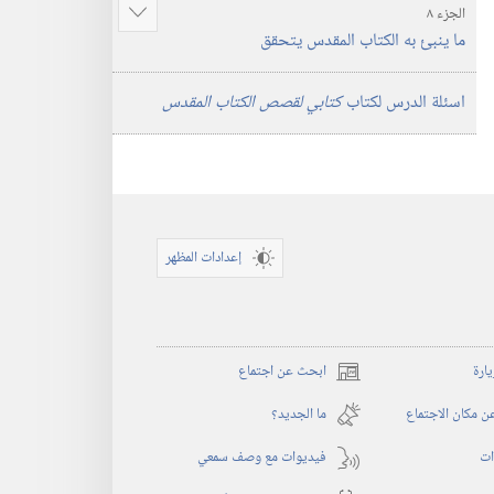
الجزء ٨
عرض
ما ينبئ به الكتاب المقدس يتحقق
المزيد
اسئلة الدرس لكتاب
كتابي لقصص الكتاب المقدس
إعدادات المظهر
يارة
ابحث عن اجتماع
(يفتح
نافذة
 مكان الاجتماع
ما الجديد؟‏
جديدة)
ات
فيديوات مع وصف سمعي