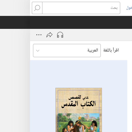
خول
بحث
اقرأ باللغة