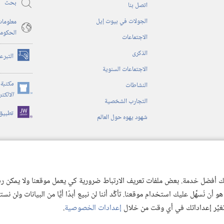
بحث
اتصل بنا
الجولات في بيوت إيل
معلومات
الحكوم
الاجتماعات
الذكرى
التبرع
(يفتح
الاجتماعات السنوية
نافذة
جديدة)
مكتبة 
النشاطات
(يفتح
الالكت
التجارب الشخصية
نافذة
تطبيق
جديدة)
شهود يهوه حول العالم
ية
ن الكتاب المقدس
 لك أفضل خدمة. بعض ملفات تعريف الارتباط ضرورية كي يعمل موقعنا ولا يمكن رفض
 نُسهِّل عليك استخدام موقعنا. تأكَّد أننا لن نبيع أبدًا أيًّا من البيانات ولن نس
 تغيِّر إعداداتك في أي وقت من خلال
إعدادات الخصوصية
.
© 2026 .Watch Tower Bible and Tract
Copyright
شروط الاستخدام
|
سياسة الخص