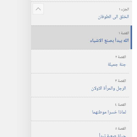
المقدس
الجزء ١
عرض
الخلق الى الطوفان
المزيد
القصة ١
الله يبدأ بصنع الاشياء
القصة ٢
جنة جميلة
القصة ٣
الرجل والمرأة الاولان
القصة ٤
لماذا خسرا موطنهما
القصة ٥
حياة صعبة تبدأ