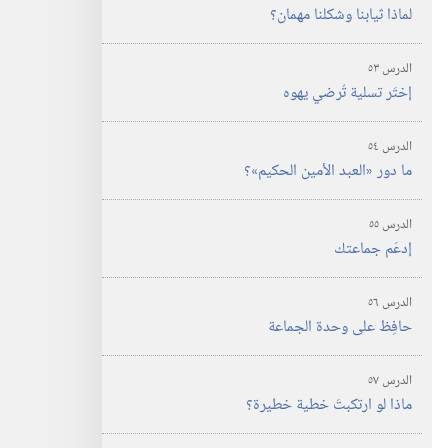
لماذا ثيابنا وشكلنا مهمان؟‏
الدرس ٥٣
إختَر تسلية تُرضي يهوه
الدرس ٥٤
ما دور «العبد الأمين الحكيم»؟‏
الدرس ٥٥
إدعَم جماعتك
الدرس ٥٦
حافِظ على وحدة الجماعة
الدرس ٥٧
ماذا لو ارتكبتَ خطية خطيرة؟‏