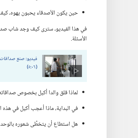
حين يكون الأصدقاء يحبون يهوه،‏ كيف 
في هذا الفيديو،‏ سترى كيف وجد شاب صداقا
الأسئلة.‏
فيديو:‏
صنع صداقات 
(‏٠٦:‏٥)‏
لماذا قلق والدا أكيل بخصوص صداقاته 
في البداية،‏ ماذا أعجب أكيل في هذه ا
هل استطاع أن يتخطَّى شعوره بالوحدة