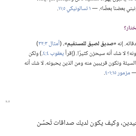
ونبني بعضنا بعضًا›.‏ —‏
١ تسالونيكي ٥:‏١١
‏.‏
ئه.‏ إنه
‏«صديق لصيق للمستقيم».‏
(‏
أمثال ٣:‏٣٢
‏)‏
؟‏ لا شك أنه سيحزن كثيرًا.‏ (‏إقرأ
يعقوب ٤:‏٤
‏.‏)‏ ولكن
 السيئة ونكون قريبين منه ومن الذين يحبونه.‏ لا شك أنه
—‏
مزمور ١٥:‏​١-‏٤
‏.‏
يدين،‏ وكيف يكون لديك صداقات تُحسِّن