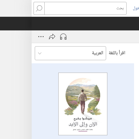
خول
بحث
اقرأ باللغة