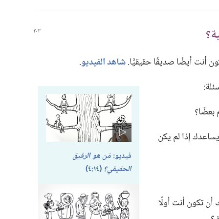
نت أيضًا صديقًا حقيقيًّا.‏
شاهد الفيديو
‏.‏
لة:‏
عضًا؟‏
ساعدك إذا لم يكن
فيديو:‏
مَن هو الرفيق
الحقيقي؟‏
(‏١٤:‏٤)‏
أن تكون أنت أولًا
؟‏