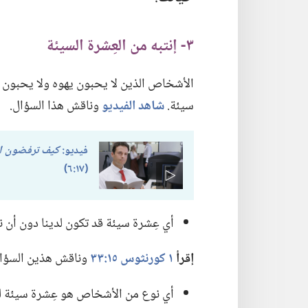
٣-‏ إنتبه من العِشرة السيئة
الأشخاص الذين لا يحبون يهوه ولا يحبون م
سيئة.‏
شاهد الفيديو
وناقش هذا السؤال.‏
فيديو:‏
كيف ترفضون الم
(‏١٧:‏٦)‏
أي عِشرة سيئة قد تكون لدينا دون أن نن
إقرأ
١ كورنثوس ١٥:‏٣٣
وناقش هذين السؤالَي
أي نوع من الأشخاص هو عِشرة سيئة لك؟