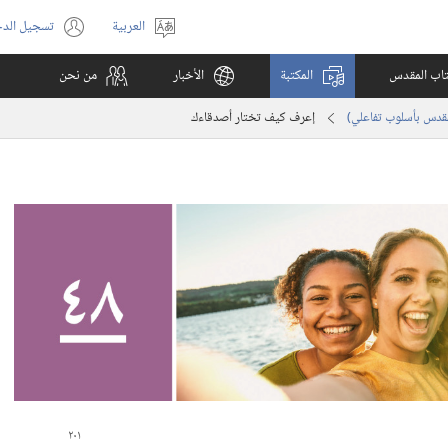
العربية
تسجيل الد
اختر
(يفتح
اللغة
نافذة
كتاب المقدس
المكتبة
الأخبار
من نحن
جديدة)
لمقدس بأسلوب تفاعلي)‏
إعرف كيف تختار أصدقاءك