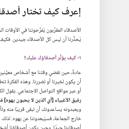
إعرف كيف تختار أصدقا
الأصدقاء المقرَّبون يُفرِّحوننا في الأوقات ال
يُحذِّرنا أن ليس كل الأصدقاء جيدين.‏ فكيف ن
١-‏ كيف يؤثِّر أصدقاؤك عليك؟‏
عادةً،‏ حين نقضي وقتنا مع أشخاص معيَّنين
أن يكون لخيرنا أو لضررنا.‏ وهذه الفكرة 
أو عبر مواقع التواصل الاجتماعي.‏ يقول ال
رفيق الأغبياء [أي الذين لا يحبون يهوه] ف
ويعبدونه يساعدونك أن تبقى قريبًا منه وتأخ
خارج الجماعة،‏ فسيُبعدوننا عن يهوه.‏ لذلك
أصدقاءنا جيدًا.‏ وحين يكون أصدقاؤنا أشخاص