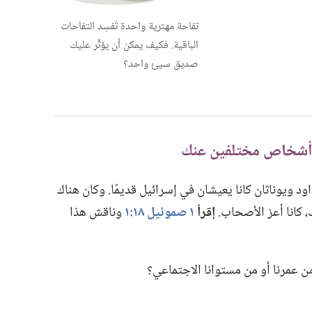
تفاحة مهترية واحدة تُفسِد التفاحات
الباقية.‏ فكيف يمكن أن يؤثِّر عليك
صديق سيئ واحد؟‏
د ويوناثان كانا يعيشان في إسرائيل قديمًا.‏ وكان هناك
‏ كانا أعز الأصحاب.‏
إقرأ
١ صموئيل ١٨:‏١
وناقش هذا
ن عمرنا أو من مستوانا الاجتماعي؟‏