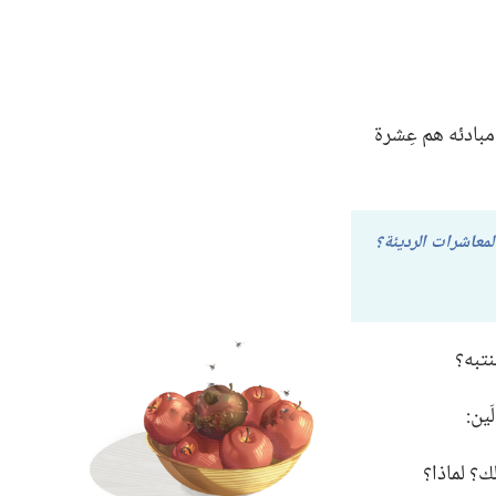
بادئه هم عِشرة
عاشرات الرديئة؟‏
تبه؟‏
ن:‏
‏ لماذا؟‏