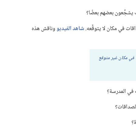
يشجِّعون بعضهم بعضًا؟‏
ت في مكان لا يتوقَّعه.‏
شاهد الفيديو
وناقش هذه
في مكان غير متوقع
في المدرسة؟‏
لصداقات؟‏
؟‏