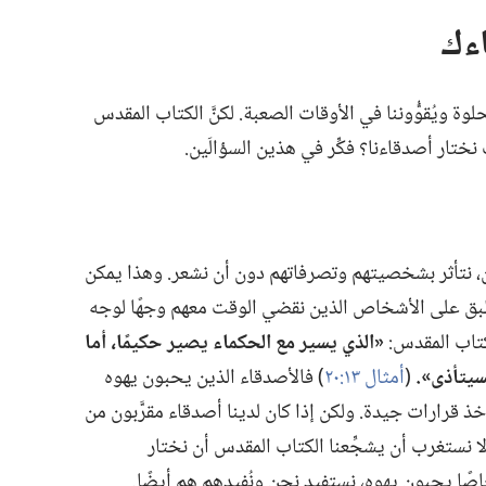
ءك
حلوة ويُقوُّوننا في الأوقات الصعبة.‏ لكنَّ الكتاب المقدس
ختار أصدقاءنا؟‏ فكِّر في هذين السؤالَين.‏
،‏ نتأثر بشخصيتهم وتصرفاتهم دون أن نشعر.‏ وهذا يمكن
تنطبق على الأشخاص الذين نقضي الوقت معهم وجهًا لوجه
كتاب المقدس:‏
‏«الذي يسير مع الحكماء يصير حكيمًا،‏ أما
سيتأذى».‏
(‏
أمثال ١٣:‏٢٠
‏)‏ فالأصدقاء الذين يحبون يهوه
ذ قرارات جيدة.‏ ولكن إذا كان لدينا أصدقاء مقرَّبون من
 لا نستغرب أن يشجِّعنا الكتاب المقدس أن نختار
ًا يحبون يهوه،‏ نستفيد نحن ونُفيدهم هم أيضًا.‏