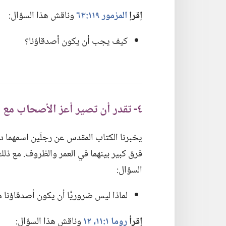
إقرإ
المزمور ١١٩:‏٦٣
وناقش هذا السؤال:‏
كيف يجب أن يكون أصدقاؤنا؟‏
٤-‏ تقدر أن تصير أعز الأصحاب مع أشخاص مختلفين عنك
يخبرنا الكتاب المقدس عن رجلَين اسمهما داو
فرق كبير بينهما في العمر والظروف.‏ مع ذلك،
السؤال:‏
لماذا ليس ضروريًّا أن يكون أصدقاؤنا م
إقرأ
روما ١:‏​١١،‏ ١٢
وناقش هذا السؤال:‏