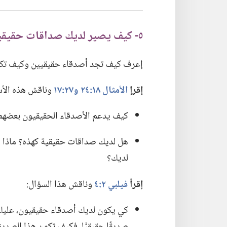
٥-‏ كيف يصير لديك صداقات حقيقية؟‏
إعرف كيف تجد أصدقاء حقيقيين وكيف تكون أ
إقرإ
الأمثال ١٨:‏٢٤
و٢٧:‏١٧
وناقش هذه الأسئ
كيف يدعم الأصدقاء الحقيقيون بعضهم ب
هل لديك صداقات حقيقية كهذه؟‏ ماذا ي
لديك؟‏
إقرأ
فيلبي ٢:‏٤
وناقش هذا السؤال:‏
كي يكون لديك أصدقاء حقيقيون،‏ عليك 
صديقًا حقيقيًّا.‏ فكيف تكون هذا الصديق