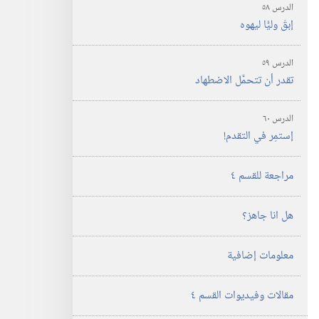
الدرس ٥٨
إبقَ وليًّا ليهوه
الدرس ٥٩
تقدر أن تتحمَّل الاضطهاد
الدرس ٦٠
إستمِر في التقدم!‏
مراجعة للقسم ٤
هل انا جاهز؟‏
معلومات إضافية
مقالات وفيديوات القسم ٤