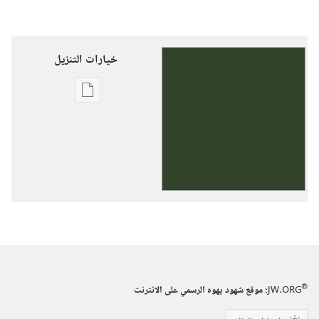
خيارات التنزيل
خيارات
تنزيل
الاصدارات
شهود
يهوه
—‏
منادون
بملكوت
الله
®
JW.ORG
:‏ موقع شهود يهوه الرسمي على الانترنت