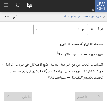
JW.ORG
تسجيل
تغيير
البحث
اظهر
الدخول
لغة
في
القائم
(يفتح
شهود يهوه —‏ منادون بملكوت الله
الموقع
JW.‎ORG
نافذة
جديدة)
اقرأ باللغة
صفحة العنوان/‏صفحة الناشرين
شهود يهوه —‏ منادون بملكوت اللّٰه
اقتباسات الآيات هي من الترجمة العربية،‏ طبع الاميركان في بيروت،‏ إلا اذا
جرت الاشارة الى ترجمة اخرى.‏ والاختصار (‏
ع‌ج
‏)‏ يشير الى
ترجمة العالم
الجديد للاسفار المقدسة —‏ بشواهد،‏
١٩٨٤
ما يسبق
ما يلي