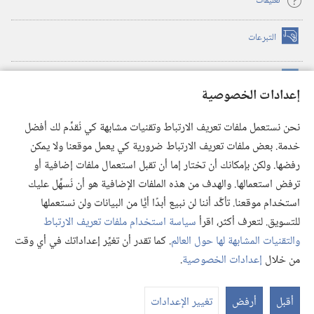
تعليمات
التبرعات
(يفتح
نافذة
جديدة)
مكتبة برج المراقبة الالكترونية
™
(يفتح
إعدادات الخصوصية
نافذة
JW Hub
جديدة)
(يفتح
نحن نستعمل ملفات تعريف الارتباط وتقنيات مشابهة كي نُقدِّم لك أفضل
نافذة
®
خدمة. بعض ملفات تعريف الارتباط ضرورية كي يعمل موقعنا ولا يمكن
تطبيق
JW Library
جديدة)
رفضها. ولكن بإمكانك أن تختار إما أن تقبل استعمال ملفات إضافية أو
مكتبة برج المراقبة
ترفض استعمالها. والهدف من هذه الملفات الإضافية هو أن نُسهِّل عليك
استخدام موقعنا. تأكَّد أننا لن نبيع أبدًا أيًّا من البيانات ولن نستعملها
للتسويق. لتعرف أكثر، اقرأ
سياسة استخدام ملفات تعريف الارتباط
والتقنيات المشابهة لها حول العالم
. كما تقدر أن تغيِّر إعداداتك في أي وقت
Copyright
© 2026 .Watch Tower Bible and Tract Society of Pennsylvania
من خلال
إعدادات الخصوصية
.
شروط الاستخدام
|
سياسة الخصوصية
|
إعدادات الخصوصية
عر
الم
أقبل
أرفض
تغيير الإعدادات