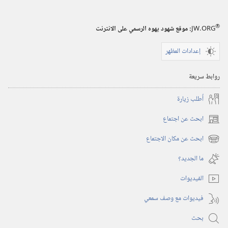
الله
®
JW.ORG
:‏ موقع شهود يهوه الرسمي على الانترنت
إعدادات المظهر
روابط سريعة
أُطلب زيارة
ابحث عن اجتماع
(يفتح
نافذة
ابحث عن مكان الاجتماع
(يفتح
جديدة)
نافذة
ما الجديد؟‏
جديدة)
الفيديوات
فيديوات مع وصف سمعي
بحث