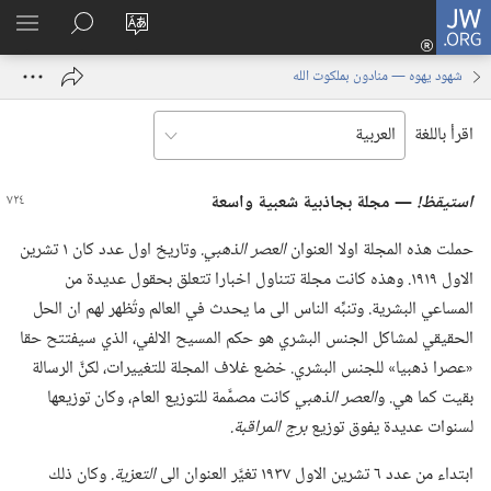
JW.ORG
تسجيل
تغيير
البحث
اظهر
الدخول
لغة
في
القائم
(يفتح
شهود يهوه —‏ منادون بملكوت الله
الموقع
JW.‎ORG
نافذة
جديدة)
اقرأ باللغة
استيقظ!‏
—‏ مجلة بجاذبية شعبية واسعة
حملت هذه المجلة اولا العنوان
العصر الذهبي.‏
وتاريخ اول عدد كان ١ تشرين
الاول ١٩١٩.‏ وهذه كانت مجلة تتناول اخبارا تتعلق بحقول عديدة من
المساعي البشرية.‏ وتنبِّه الناس الى ما يحدث في العالم وتُظهر لهم ان الحل
الحقيقي لمشاكل الجنس البشري هو حكم المسيح الالفي،‏ الذي سيفتتح حقا
«عصرا ذهبيا» للجنس البشري.‏ خضع غلاف المجلة للتغييرات،‏ لكنَّ الرسالة
بقيت كما هي.‏ و
العصر الذهبي
كانت مصمَّمة للتوزيع العام،‏ وكان توزيعها
لسنوات عديدة يفوق توزيع
برج المراقبة.‏
ابتداء من عدد ٦ تشرين الاول ١٩٣٧ تغيَّر العنوان الى
التعزية.‏
وكان ذلك