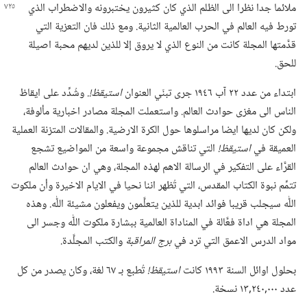
ملائما جدا نظرا الى الظلم الذي كان كثيرون يختبرونه والاضطراب
الذي
تورط فيه العالم في الحرب العالمية الثانية.‏ ومع ذلك فان التعزية التي
قدَّمتها المجلة كانت من النوع الذي لا يروق إلا للذين لديهم محبة اصيلة
للحق.‏
ابتداء من عدد ٢٢ آب ١٩٤٦ جرى تبنّي العنوان
استيقظ!‏.‏
وشُدِّد على ايقاظ
الناس الى مغزى حوادث العالم.‏ واستعملت المجلة مصادر اخبارية مألوفة،‏
ولكن كان لديها ايضا مراسلوها حول الكرة الارضية.‏ والمقالات المتزنة العملية
العميقة في
استيقظ!‏
التي تناقش مجموعة واسعة من المواضيع تشجع
القرَّاء على التفكير في الرسالة الاهم لهذه المجلة،‏ وهي ان حوادث العالم
تتمِّم نبوة الكتاب المقدس،‏ التي تُظهر اننا نحيا في الايام الاخيرة وأن ملكوت
اللّٰه سيجلب قريبا فوائد ابدية للذين يتعلَّمون ويفعلون مشيئة اللّٰه.‏ وهذه
المجلة هي اداة فعَّالة في المناداة العالمية ببشارة ملكوت اللّٰه وجسر الى
مواد الدرس الاعمق التي ترد في
برج المراقبة
والكتب المجلَّدة.‏
بحلول اوائل السنة ١٩٩٣ كانت
استيقظ!‏
تُطبع بـ‍ ٦٧ لغة،‏ وكان يصدر من كل
عدد ٠٠٠‏,٢٤٠‏,١٣ نسخة.‏