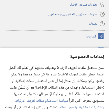
معلومات مساعِدة للأطباء
معلومات للمسؤولين الحكوميين والصحافيين
تعليمات
التبرعات
(يفتح
نافذة
جديدة)
مكتبة برج المراقبة الالكترونية
™
(يفتح
إعدادات الخصوصية
نافذة
JW Hub
جديدة)
(يفتح
نحن نستعمل ملفات تعريف الارتباط وتقنيات مشابهة كي نُقدِّم لك أفضل
نافذة
®
خدمة. بعض ملفات تعريف الارتباط ضرورية كي يعمل موقعنا ولا يمكن
تطبيق
JW Library
جديدة)
رفضها. ولكن بإمكانك أن تختار إما أن تقبل استعمال ملفات إضافية أو
مكتبة برج المراقبة
ترفض استعمالها. والهدف من هذه الملفات الإضافية هو أن نُسهِّل عليك
استخدام موقعنا. تأكَّد أننا لن نبيع أبدًا أيًّا من البيانات ولن نستعملها
للتسويق. لتعرف أكثر، اقرأ
سياسة استخدام ملفات تعريف الارتباط
والتقنيات المشابهة لها حول العالم
. كما تقدر أن تغيِّر إعداداتك في أي وقت