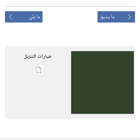
ما يسبق
ما يلي
خيارات التنزيل
خيارات
تنزيل
الاصدارات
شهود
يهوه
—‏
منادون
بملكوت