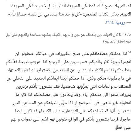
اعماله.‏ ولا يصح ذلك فقط في الشريعة الدنيوية بل خصوصا في الشريعة
الالهية.‏ يذكر الكتاب المقدس:‏ «كل واحد منا سيعطي عن نفسه حسابا للّٰه.‏»
—‏
رومية ١٤:‏١٢
‏.‏
١٨،‏ ١٩ اذا كان للاولاد دين يختلف عن دين والديهم،‏ فكيف يمكنهم مساعدة والديهم على نيل
فهم افضل لإيمانهم؟‏
١٨
اذا حملتكم معتقداتكم على صنع التغييرات في حياتكم،‏ فحاولوا ان
تفهموا وجهة نظر والديكم.‏ فسيسرون على الارجح اذا اعربتم،‏ نتيجة تعلُّمكم
وتطبيقكم تعاليم الكتاب المقدس،‏ عن المزيد من الاحترام،‏ الطاعة،‏ والاجتهاد
في ما يطلبونه منكم.‏ ولكن،‏ اذا حملكم ايضا ايمانكم الجديد على التخلي عن
المعتقدات والعادات التي يعزُّونها شخصيا،‏ فقد يشعرون بأنكم تزدرون
بميراث سعوا الى منحكم اياه.‏ وقد يخافون على مصلحتكم اذا كان ما
تفعلونه غير شعبي في المجتمع او اذا حوَّل انتباهكم عن المساعي التي
يشعرون بأنها قد تساعدكم على الازدهار ماديا.‏ والكبرياء قد تكون ايضا
حاجزا.‏ فربما يشعرون بأنكم في الواقع تقولون لهم انكم على صواب وانهم
على خطإ.‏