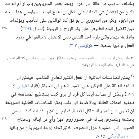
يختلف التأديب من حالة الى اخرى.‏ ويجد بعض المتزوجين بأب او أم انه قد
يكون من الافضل في البداية على الاقل ان يعالج الوالد البيولوجي هذا الوجه
من الابوَّة.‏ ولكن من الضروري ان يوافق كلا الوالدَين على التأديب ويؤيِّداه،‏
دون تفضيل الولد الطبيعي على ولد الزوج او الزوجة.‏ (‏
امثال
٢٤:‏٢٣
‏)‏
والطاعة مهمة،‏ ولكن يلزم اخذ النقص بعين الاعتبار.‏ لا تبالغوا في ردود
الفعل.‏ وأدّبوا بمحبة.‏ —‏
كولوسي ٣:‏٢١
‏.‏
٢٤ ماذا يمكن ان يساعد على الحيلولة دون نشوء مشاكل ادبية بين اعضاء من كلا الجنسين
في عائلة فيها اولاد للزوج او الزوجة؟‏
٢٤
يمكن للمناقشات العائلية ان تفعل الكثير لتفادي المتاعب.‏ فيمكن ان
تساعد العائلة على التركيز على الامور الاهم في الحياة.‏ (‏قارنوا
٩-‏١١
‏.‏)‏ ويمكن ان تساعد ايضا كل فرد ان يرى كيف يستطيع المساهمة في
تحقيق اهداف العائلة.‏ وبالاضافة الى ذلك،‏ يمكن للمناقشات العائلية الصريحة
ان تحول دون نشوء المشاكل الادبية.‏ فيلزم ان تفهم الفتيات كيف يلبسن
بحشمة ويتصرفن بلياقة في حضور زوج امهنَّ وأيّ من ابنائه،‏ ويحتاج
الصبيان الى المشورة حول التصرف اللائق تجاه زوجة ابيهم وأيّ من بناتها.‏
—‏
١ تسالونيكي ٤:‏​٣-‏٨
‏.‏