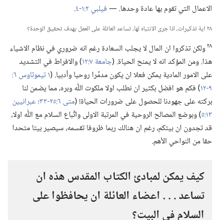
الاعمال التي تقوم بها عادة وحدها.‏ —‏
فيلبي ٢:‏​١-‏٤
‏.‏
٢٨ اية تذكيرات،‏ اذا جرى الانتباه لها،‏ تساعد العائلة على العمل بهدف تحقيق الوحدة؟‏
٢٨
ولكن تذكروا ان المال لا يجلب السعادة رغم انه ضروري في نظام الاشياء
هذا.‏ ومن المؤكد انه لا يمنح الحياة.‏ (‏
جامعة ٧:‏١٢
‏)‏ والافراط في التشديد
على الامور المادية يمكن فعلا ان يكون مدمِّرا روحيا وأدبيا.‏ (‏
٩-‏١٢
‏)‏ فكم هو افضل بكثير ان نطلب اولا ملكوت اللّٰه وبره،‏ مما يضمن لنا
بركته على جهودنا للحصول على ضرورات الحياة!‏ (‏
متى ٦:‏​٢٥-‏٣٣؛‏
عبرانيين
١٣:‏٥
‏)‏ وبوضع المصالح الروحية في المرتبة الاولى واتِّباع السلام مع اللّٰه اولا،‏
قد تجدون ان بيتكم،‏ رغم ان هنالك ربما ظروفا تقسمه،‏ سيصير بيتا متحدا
حقا من النواحي الأهم.‏
كيف يمكن لمبادئ الكتاب المقدس هذه ان
تساعد .‏ .‏ .‏ اعضاء العائلة ان يحافظوا على
السلام في البيت؟‏