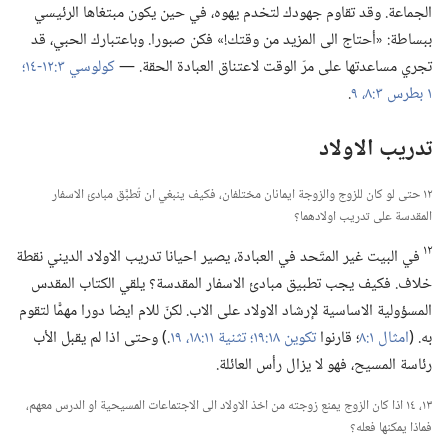
الجماعة.‏ وقد تقاوم جهودك لتخدم يهوه،‏ في حين يكون مبتغاها الرئيسي
ببساطة:‏ «أحتاج الى المزيد من وقتك!‏» فكن صبورا.‏ وباعتبارك الحبي،‏ قد
تجري مساعدتها على مرّ الوقت لاعتناق العبادة الحقة.‏ —‏
كولوسي ٣:‏​١٢-‏١٤؛‏
١ بطرس ٣:‏​٨،‏ ٩
‏.‏
تدريب الاولاد
١٢ حتى لو كان للزوج والزوجة ايمانان مختلفان،‏ فكيف ينبغي ان تُطبَّق مبادئ الاسفار
المقدسة على تدريب اولادهما؟‏
١٢
في البيت غير المتّحد في العبادة،‏ يصير احيانا تدريب الاولاد الديني نقطة
خلاف.‏ فكيف يجب تطبيق مبادئ الاسفار المقدسة؟‏ يلقي الكتاب المقدس
المسؤولية الاساسية لإرشاد الاولاد على الاب.‏ لكنّ للام ايضا دورا مهمًّا لتقوم
به.‏ (‏
امثال ١:‏٨
‏؛‏ قارنوا
تكوين ١٨:‏١٩؛‏
تثنية ١١:‏​١٨،‏ ١٩
‏.‏)‏ وحتى اذا لم يقبل الأب
رئاسة المسيح،‏ فهو لا يزال رأس العائلة.‏
١٣،‏ ١٤ اذا كان الزوج يمنع زوجته من اخذ الاولاد الى الاجتماعات المسيحية او الدرس معهم،‏
فماذا يمكنها فعله؟‏