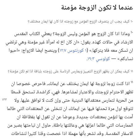
عندما لا تكون الزوجة مؤمنة
١٠ كيف يجب ان يتصرف الزوج المؤمن مع زوجته اذا كان لها ايمان مختلف؟‏
١٠
وماذا اذا كان الزوج هو المؤمن وليس الزوجة؟‏ يعطي الكتاب المقدس
الارشاد في حالات كهذه.‏ يقول:‏ «ان كان اخ له امرأة غير مؤمنة وهي ترتضي
ان تسكن معه فلا يتركها.‏» (‏
١ كورنثوس ٧:‏١٢
‏)‏ وينصح ايضا الازواج:‏ «احبوا
نساءكم.‏» —‏
كولوسي ٣:‏١٩
‏.‏
١١ كيف يمكن ان يظهر الزوج التمييز ويمارس الرئاسة على زوجته بلباقة اذا لم تكن مؤمنة؟‏
١١
اذا كنت زوجا لزوجة لها ايمان يختلف عن ايمانك،‏ فاحرص خصوصا ان
تظهر الاحترام لزوجتك والاعتبار لمشاعرها.‏ فهي،‏ كراشدة،‏ تستحق قسطا
من الحرية لتمارس معتقداتها الدينية حتى
وإن كنت لا توافق عليها.‏ ولا
تتوقع اول مرة تحدثها فيها عن ايمانك ان تتخلى عن المعتقدات التي طالما
آمنت بها لتؤمن بمعتقدات جديدة.‏ وعوضا عن ان تقول لها بفظاظة ان
الممارسات التي طالما اعزّتها هي وعائلتها باطلة،‏ حاول ان تباحثها بصبر من
الاسفار المقدسة.‏ وقد تشعر بأنها مهملة اذا خصصت وقتا كثيرا لنشاطات