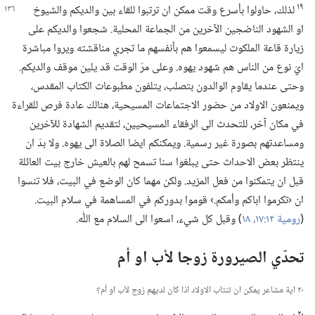
١٩
لذلك،‏ حاولوا بأسرع وقت ممكن ان ترتبوا للقاء بين والديكم والشيوخ
او الشهود الناضجين الآخرين من الجماعة المحلية.‏ شجعوا والديكم على
زيارة قاعة الملكوت ليسمعوا هم بأنفسهم ما تجري مناقشته ويروا مباشرة
ايّ نوع من الناس هم شهود يهوه.‏ وعلى مرّ الوقت قد يلين موقف والديكم.‏
وحتى عندما يقاوم الوالدون بتصلب،‏ يتلفون مطبوعات الكتاب المقدس،‏
ويمنعون الاولاد من حضور الاجتماعات المسيحية،‏ هنالك عادة فرص للقراءة
في مكان آخر،‏ للتحدث الى الرفقاء المسيحيين،‏ لتقديم الشهادة للآخرين
ومساعدتهم بصورة غير رسمية.‏ ويمكنكم ايضا الصلاة الى يهوه.‏ ولا بدّ ان
ينتظر بعض الاحداث حتى يبلغوا سنا تسمح لهم بالعيش خارج بيت العائلة
قبل ان يتمكنوا من فعل المزيد.‏ ولكن مهما كان الوضع في البيت،‏ فلا تنسوا
ان ‹تكرموا اباكم وأمكم.‏› قوموا بدوركم في المساهمة في سلام البيت.‏
(‏
رومية ١٢:‏​١٧،‏ ١٨
‏)‏ وقبل كل شيء،‏ اسعوا الى السلام مع اللّٰه.‏
تحدّي الصيرورة زوجا لأب او أم
٢٠ اية مشاعر يمكن ان تنتاب الاولاد اذا كان لديهم زوج لأب او أم؟‏
٢٠