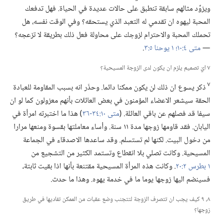
ويزوِّد مثالهم سابقة تنطبق على حالات عديدة في الحياة.‏ فهل تدفعك
المحبة ليهوه ان تقدمي له التعبد الذي يستحقه؟‏ وفي الوقت نفسه،‏ هل
تحملك المحبة والاحترام لزوجك على محاولة فعل ذلك بطريقة لا تزعجه؟‏
—‏
متى ٤:‏١٠؛‏
١ يوحنا ٥:‏٣
‏.‏
٧ ايّ تصميم يلزم ان يكون لدى الزوجة المسيحية؟‏
٧
ذكر يسوع ان ذلك لن يكون ممكنا دائما.‏ وحذّر انه بسبب المقاومة للعبادة
الحقة سيشعر الاعضاء المؤمنون في بعض العائلات بأنهم معزولون كما لو ان
سيفا قد فصلهم عن باقي العائلة.‏ (‏
متى ١٠:‏​٣٤-‏٣٦
‏)‏ هذا ما اختبرته امرأة في
اليابان.‏ فقد قاومها زوجها مدة ١١ سنة.‏ وأساء معاملتها بقسوة ومنعها مرارا
من دخول البيت.‏ لكنها لم تستسلم.‏ وقد ساعدها الاصدقاء في الجماعة
المسيحية.‏ وكانت تصلي بلا انقطاع وتستمد الكثير من التشجيع من
١ بطرس ٢:‏٢٠
‏.‏ وكانت هذه المرأة المسيحية مقتنعة بأنها اذا بقيت ثابتة،‏
فسينضم اليها زوجها يوما ما في خدمة يهوه.‏ وهذا ما حدث.‏
٨،‏ ٩ كيف يجب ان تتصرف الزوجة لتتجنب وضع عقبات من الممكن تفاديها في طريق
زوجها؟‏