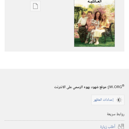
خيارات
تنزيل
الاصدارات
سرّ
السعادة
العائلية
®
JW.ORG
:‏ موقع شهود يهوه الرسمي على الانترنت
إعدادات المظهر
روابط سريعة
أُطلب زيارة