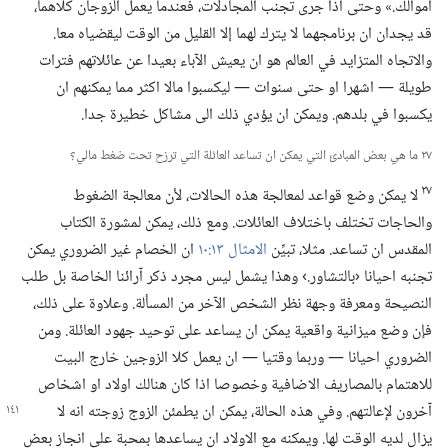
اموالك.‏» وحتى اذا جرى تجنب المجادلات،‏ فعندما يعمل الزوجان كلاهما،‏
قد يجدان ان برنامجهما لا يترك لهما إلا القليل من الوقت ليقضياه معا.‏
والاتجاه المتزايد في العالم هو ان يعيش الآباء بعيدا عن عائلاتهم فترات
طويلة —‏ اشهرا او حتى سنوات —‏ ليكسبوا مالا اكثر مما يمكنهم ان
يكسبوا في بلدهم.‏ ويمكن ان يؤدي ذلك الى مشاكل خطيرة جدا.‏
٢٧ ما هي بعض المبادئ التي يمكن ان تساعد العائلة التي ترزح تحت ضغط مالي؟‏
٢٧
لا يمكن وضع قواعد لمعالجة هذه الحالات،‏ لأن معالجة الضغوط
والحاجات تختلف باختلاف العائلات.‏ ومع ذلك،‏ يمكن لمشورة الكتاب
المقدس ان تساعد.‏ مثلا،‏ تبيِّن
الامثال ١٣:‏١٠
ان الخصام غير الضروري يمكن
تجنبه احيانا ‹بالتشاور.‏› وهذا يشمل ليس مجرد ذكر آرائنا الخاصة بل طلب
النصيحة ومعرفة وجهة نظر الشخص الآخر من المسألة.‏ وعلاوة على ذلك،‏
فإن وضع ميزانية واقعية يمكن ان يساعد على توحيد جهود العائلة.‏ ومن
الضروري احيانا —‏ وربما وقتيا —‏ ان يعمل كلا الزوجين خارج البيت
للاهتمام بالمصاريف الاضافية وخصوصا اذا كان هنالك اولاد او اشخاص
آخرون لإعالتهم.‏ وفي هذه الحالة،‏ يمكن
ان يطمئن الزوج زوجته انه لا
يزال لديه الوقت لها.‏ ويمكنه مع الاولاد ان يساعدها بمحبة على انجاز بعض