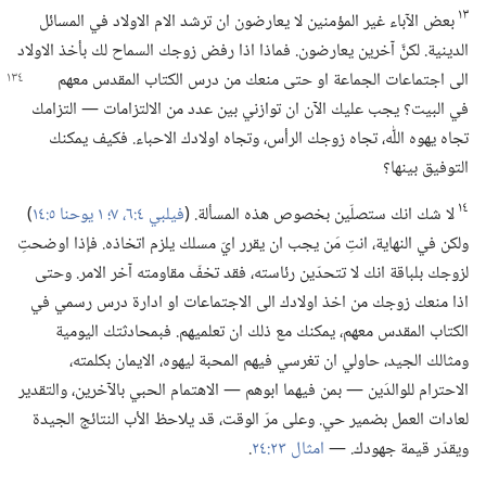
١٣
بعض الآباء غير المؤمنين لا يعارضون ان ترشد الام الاولاد في المسائل
الدينية.‏ لكنَّ آخرين يعارضون.‏ فماذا اذا رفض زوجك السماح لك بأخذ الاولاد
الى اجتماعات الجماعة او حتى
منعك من درس الكتاب المقدس معهم
في البيت؟‏ يجب عليك الآن ان توازني بين عدد من الالتزامات —‏ التزامك
تجاه يهوه اللّٰه،‏ تجاه زوجك الرأس،‏ وتجاه اولادك الاحباء.‏ فكيف يمكنك
التوفيق بينها؟‏
١٤
لا شك انك ستصلّين بخصوص هذه المسألة.‏ (‏
فيلبي ٤:‏​٦،‏ ٧؛‏
١ يوحنا ٥:‏١٤
‏)‏
ولكن في النهاية،‏ انتِ مَن يجب ان يقرر ايّ مسلك يلزم اتخاذه.‏ فإذا اوضحتِ
لزوجك بلباقة انك لا تتحدّين رئاسته،‏ فقد تخفّ مقاومته آخر الامر.‏ وحتى
اذا منعك زوجك من اخذ اولادك الى الاجتماعات او ادارة درس رسمي في
الكتاب المقدس معهم،‏ يمكنك مع ذلك ان تعلميهم.‏ فبمحادثتك اليومية
ومثالك الجيد،‏ حاولي ان تغرسي فيهم المحبة ليهوه،‏ الايمان بكلمته،‏
الاحترام للوالدَين —‏ بمن فيهما ابوهم —‏ الاهتمام الحبي بالآخرين،‏ والتقدير
لعادات العمل بضمير حي.‏ وعلى مرّ الوقت،‏ قد يلاحظ الأب النتائج الجيدة
ويقدّر قيمة جهودك.‏ —‏
امثال ٢٣:‏٢٤
‏.‏