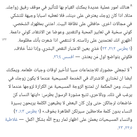
٨
هنالك امور عملية عديدة يمكنكِ القيام بها للتأثير في موقف رفيق زواجك.‏
مثلا،‏ اذا كان زوجك يعترض على دينك،‏ فلا تعطيه اسبابا وجيهة للتشكي
في مجالات اخرى.‏ حافظي على نظافة البيت.‏ اعتني بمظهرك الشخصي.‏
كوني سخية في تعابير المحبة والتقدير.‏ وعوضا عن الانتقاد،‏ كوني داعمة.‏
أظهري انك تعتمدين على
رئاسته.‏ لا تنتقمي اذا شعرت بأنك مظلومة.‏
(‏
١ بطرس ٢:‏​٢١،‏
٢٣
‏)‏ خذي بعين الاعتبار النقص البشري،‏ وإذا نشأ خلاف،‏
فكوني بتواضع اول مَن يعتذر.‏ —‏
افسس ٤:‏٢٦
‏.‏
٩
لا تجعلي حضورك للاجتماعات سببا لتأخير اوقات وجبات طعامه.‏ ويمكنك
ايضا ان تختاري الاشتراك في الخدمة المسيحية عندما لا يكون زوجك في
البيت.‏ ومن الحكمة ان تمتنع الزوجة المسيحية عن الكرازة لزوجها عندما لا
يرغب في ذلك.‏ وبالاحرى،‏ تتبع مشورة الرسول بطرس:‏ «ايتها النساء كنّ
خاضعات لرجالكن حتى وإن كان البعض لا يطيعون الكلمة يربحون بسيرة
النساء بدون كلمة ملاحظين سيرتكن الطاهرة بخوف.‏» (‏
١ بطرس ٣:‏​١،‏ ٢
‏)‏
والنساء المسيحيات يعملن على اظهار ثمار روح اللّٰه بشكل اكمل.‏ —‏
غلاطية
٥:‏​٢٢،‏ ٢٣
‏.‏