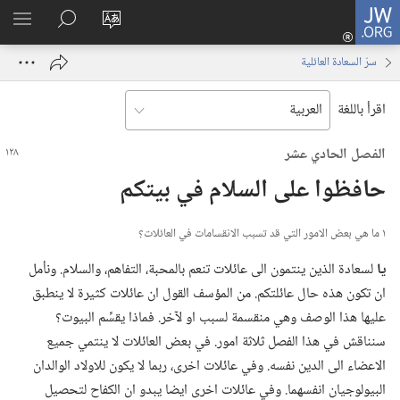
JW.ORG
تسجيل
تغيير
البحث
اظهر
الدخول
لغة
في
القائم
(يفتح
سرّ السعادة العائلية
الموقع
JW.‎ORG
نافذة
جديدة)
اقرأ باللغة
الفصل الحادي عشر
حافظوا على السلام في بيتكم
١ ما هي بعض الامور التي قد تسبب الانقسامات في العائلات؟‏
يا
لسعادة الذين ينتمون الى عائلات تنعم بالمحبة،‏ التفاهم،‏ والسلام.‏ ونأمل
ان تكون هذه حال عائلتكم.‏ من المؤسف القول ان عائلات كثيرة لا ينطبق
عليها هذا الوصف وهي منقسمة لسبب او لآخر.‏ فماذا يقسِّم البيوت؟‏
سنناقش في هذا الفصل ثلاثة امور.‏ في بعض العائلات لا ينتمي جميع
الاعضاء الى الدين نفسه.‏ وفي عائلات اخرى،‏ ربما لا يكون للاولاد الوالدان
البيولوجيان انفسهما.‏ وفي عائلات اخرى ايضا يبدو ان الكفاح لتحصيل