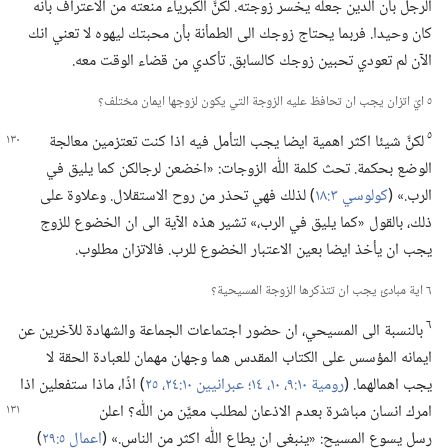
الرجل بأن الدين جعله يخسر زوجته.‏ لكنَّ الكبرياء منعته من الاعتراف بأنه
كان وحيدا.‏ فربما يحتاج زوجك الى الطمأنة بأن محبتك ليهوه لا تعني انك
الآن لم تعودي تحبين زوجك كالسابق.‏ تأكدي من قضاء الوقت معه.‏
٥ ايّ اتزان يجب ان تحافظ عليه الزوجة التي يكون لزوجها ايمان مختلف؟‏
٥
لكنَّ شيئا اكثر اهمية ايضا يجب التأمل فيه اذا كنت تعتزمين معالجة
الوضع بحكمة.‏ تحث كلمة اللّٰه الزوجات:‏ «اخضعن لرجالكن كما يليق في
الرب.‏» (‏
كولوسي ٣:‏١٨
‏)‏ لذلك فهي تحذر من روح الاستقلال.‏ وعلاوة على
ذلك،‏ بالقول «كما يليق في الرب،‏» تشير هذه الآية الى ان الخضوع للزوج
يجب ان يأخذ ايضا بعين الاعتبار الخضوع للرب.‏ فالاتزان مطلوب.‏
٦ اية مبادئ يجب ان تتذكرها الزوجة المسيحية؟‏
٦
بالنسبة الى المسيحي،‏ ان حضور اجتماعات الجماعة والشهادة للآخرين عن
ايمانه المؤسس على الكتاب المقدس هما وجهان مهمان للعبادة الحقة لا
يجب اهمالهما.‏ (‏
رومية ١٠:‏​٩،‏ ١٠،‏
١٤؛‏
عبرانيين ١٠:‏​٢٤،‏ ٢٥
‏)‏ اذًا،‏ ماذا ستفعلين اذا
امرك انسان مباشرة بعدم الاذعان لمطلب معيَّن من اللّٰه؟‏ اعلن
رسل يسوع المسيح:‏ «ينبغي ان يطاع اللّٰه اكثر من الناس.‏» (‏
اعمال ٥:‏٢٩
‏)‏