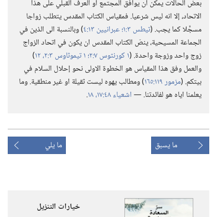
بعض الحالات يمكن ان يوافق المجتمع او العرف القبلي على هذا
الاتحاد،‏ إلا انه ليس شرعيا.‏ فمقياس الكتاب المقدس يتطلب زواجا
مسجَّلا كما يجب.‏ (‏
تيطس ٣:‏١؛‏
عبرانيين ١٣:‏٤
‏)‏ وبالنسبة الى الذين في
الجماعة المسيحية،‏ ينصّ الكتاب المقدس ان يكون في اتحاد الزواج
زوج واحد وزوجة واحدة.‏ (‏
١ كورنثوس ٧:‏٢؛‏
١ تيموثاوس ٣:‏​٢،‏
١٢
‏)‏
والعمل وفق هذا المقياس هو الخطوة الاولى نحو إحلال السلام في
بيتكم.‏ (‏
مزمور ١١٩:‏١٦٥
‏)‏ ومطالب يهوه ليست ثقيلة او غير منطقية.‏ وما
يعلمنا اياه هو لفائدتنا.‏ —‏
اشعياء ٤٨:‏​١٧،‏ ١٨
‏.‏
ما يسبق
ما يلي
خيارات التنزيل