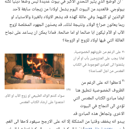
ان الوضع الذي يثير التحدي الاكبر في بيوت عديدة ليس وضعا دينيا لكنه
بيولوجي.‏ فالعديد من البيوت اليوم يشمل اولادا من زيجات سابقة لأحد
الوالدَين او كليهما.‏ وفي عائلة كهذه قد يشعر الاولاد بالغيرة والاستياء او
ربما يعانون صراع الولاء.‏ ونتيجة لذلك،‏ قد يصدّون الجهود المخلصة لزوج
الأب او الأم ليكون ابا صالحا او اما صالحة.‏ فماذا يمكن ان يساعد على نجاح
العائلة التي فيها اولاد للزوج او الزوجة؟‏
٢١ على الرغم من ظروفهم الخصوصية،‏
لماذا يجب على المتزوجين بأب او أم ان
يلتفتوا الى المبادئ الموجودة في الكتاب
المقدس من اجل المساعدة؟‏
٢١
لاحظوا انه على الرغم من
الظروف الخصوصية تنطبق هنا
سواء كنتم الوالد الطبيعي او زوج الأب او الأم،‏
ايضا مبادئ الكتاب المقدس التي
اعتمدوا على ارشاد الكتاب المقدس
تؤدي الى النجاح في البيوت
الاخرى.‏ وتجاهل هذه المبادئ قد
يبدو انه يخفف وقتيا من المشكلة إلا انه على الارجح سيقود لاحقا الى الغم.‏