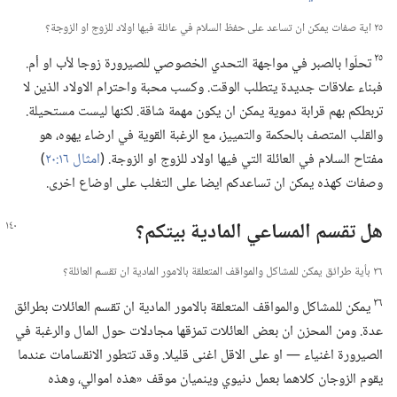
٢٥ اية صفات يمكن ان تساعد على حفظ السلام في عائلة فيها اولاد للزوج او الزوجة؟‏
٢٥
تحلّوا بالصبر في مواجهة التحدي الخصوصي للصيرورة زوجا لأب او أم.‏
فبناء علاقات جديدة يتطلب الوقت.‏ وكسب محبة واحترام الاولاد الذين لا
تربطكم بهم قرابة دموية يمكن ان يكون مهمة شاقة.‏ لكنها ليست مستحيلة.‏
والقلب المتصف بالحكمة والتمييز،‏ مع الرغبة القوية في ارضاء يهوه،‏ هو
مفتاح السلام في العائلة التي فيها اولاد للزوج او الزوجة.‏ (‏
امثال ١٦:‏٢٠
‏)‏
وصفات كهذه يمكن ان تساعدكم ايضا على التغلب على اوضاع اخرى.‏
هل تقسم المساعي المادية بيتكم؟‏
٢٦ بأية طرائق يمكن للمشاكل والمواقف المتعلقة بالامور المادية ان تقسم العائلة؟‏
٢٦
يمكن للمشاكل والمواقف المتعلقة بالامور المادية ان تقسم العائلات بطرائق
عدة.‏ ومن المحزن ان بعض العائلات تمزقها مجادلات حول المال والرغبة في
الصيرورة اغنياء —‏ او على الاقل اغنى قليلا.‏ وقد تتطور الانقسامات عندما
يقوم الزوجان كلاهما بعمل دنيوي وينميان موقف «هذه اموالي،‏ وهذه