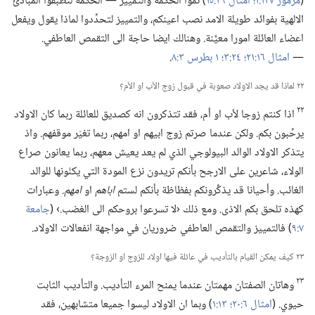
(‏
مزمور ١٢٧:‏١؛‏
امثال ٢٩:‏١٥
‏)‏ نمّوا الحكمة والتمييز —‏ الحكمة لتطبقوا المبادئ
الالهية بفوائد طويلة الامد نصب اعينكم،‏ والتمييز لتحدِّدوا لماذا يقول ويفعل
اعضاء العائلة امورا معيَّنة.‏ وهنالك ايضا حاجة الى التقمص العاطفي.‏
—‏
امثال ١٦:‏٢١؛‏
٢٤:‏٣؛‏
١ بطرس ٣:‏٨
‏.‏
٢٢ لماذا قد يجد الاولاد صعوبة في قبول زوج الأب او الأم؟‏
٢٢
اذا كنتم زوجا لأب او أم،‏ فقد تتذكرون انه كصديق للعائلة ربما كان الاولاد
يرحِّبون بكم.‏ ولكن عندما صرتم زوج ابيهم او امهم،‏ ربما تغيّر موقفهم.‏ واذ
يتذكر الاولاد الوالد البيولوجي الذي لم يعد يعيش معهم،‏ ربما يعانون صراع
الولاء،‏ شاعرين على الارجح بأنكم تريدون نزع المودة التي يكنّونها للوالد
الغائب.‏ وأحيانا قد يذكِّرونكم بفظاظة بأنكم لستم
اباهم
او
امهم.‏
وعبارات
كهذه تلحق بكم الاذى.‏ ومع ذلك ‹لا تسرعوا بروحكم الى الغضب.‏› (‏
جامعة
٧:‏٩
‏)‏ فالتمييز والتقمص العاطفي ضروريان في مواجهة انفعالات الاولاد.‏
٢٣ كيف يمكن القيام بالتأديب في عائلة فيها اولاد للزوج او الزوجة؟‏
٢٣
وهاتان الصفتان مهمتان عندما يمنح المرء التأديب.‏ والتأديب الثابت
حيوي.‏ (‏
امثال ٦:‏٢٠؛‏
١٣:‏١
‏)‏ وبما ان الاولاد ليسوا جميعا متشابهين،‏ فقد