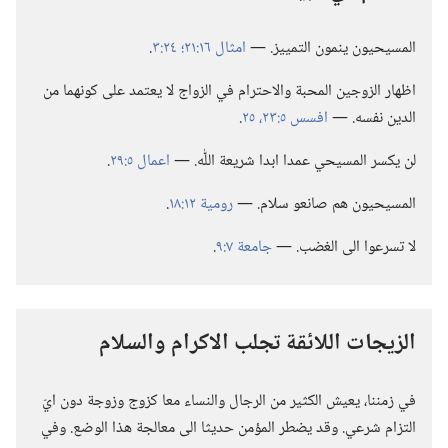
المسيحيون ينمون التمييز.‏ —‏
امثال ١٦:‏٢١؛‏
٢٤:‏٣
‏.‏
اظهار الزوجين المحبة والاحترام في الزواج لا يعتمد على كونهما من
الدين نفسه.‏ —‏
افسس ٥:‏​٢٣،‏
٢٥
‏.‏
لن يكسر المسيحي عمدا ابدا شريعة اللّٰه.‏ —‏
اعمال ٥:‏٢٩
‏.‏
المسيحيون هم صانعو سلام.‏ —‏
رومية ١٢:‏١٨
‏.‏
لا تسرعوا الى الغضب.‏ —‏
جامعة ٧:‏٩
‏.‏
الزيجات اللائقة تجلب الاكرام والسلام
في زمننا،‏ يعيش الكثير من الرجال والنساء معا كزوج وزوجة دون ايّ
التزام شرعي.‏ وقد يضطر المؤمن حديثا الى معالجة هذا الوضع.‏ وفي