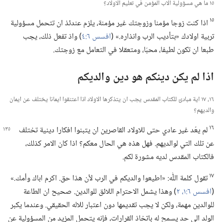
١٥ ما هي مسؤولية الاب المؤمن في تعليم الاولاد؟‏
١٥
اذا كنت زوجا مؤمنا وزوجتك غير مؤمنة،‏ يلزم عندئذ ان تتحمل مسؤولية
تربية اولادك «بتأديب الرب وانذاره.‏» (‏
افسس ٦:‏٤
‏)‏ واذ تفعل ذلك،‏ يجب
طبعا ان تكون لطيفا،‏ محبّا،‏ ومتعقلا في التعامل مع زوجتك.‏
اذا لم يكن دينكم هو دين والديكم
١٦،‏ ١٧ اية مبادئ للكتاب المقدس يجب ان يتذكرها الاولاد اذا اعتنقوا ايمانا يختلف عن ايمان
والديهم؟‏
١٦
لم يعُد غير عادي حتى للاولاد القاصرين ان يتبنوا
افكارا دينية تختلف
عن تلك التي لوالديهم.‏ فهل هذه هي الحال معكم؟‏ اذا كان الامر كذلك،‏
فالكتاب المقدس لديه مشورة لكم.‏
١٧
تقول كلمة اللّٰه:‏ «اطيعوا والديكم في الرب لأن هذا حق.‏ اكرم اباك وأمك.‏»
(‏
افسس ٦:‏​١،‏ ٢
‏)‏ وهذا يشمل الاحترام اللائق للوالدين.‏ صحيح ان الطاعة
للوالدين مهمة،‏ ولكن لا يجب تقديمها دون اعتبار للاله الحقيقي.‏ وعندما يكبر
الولد الى حد يسمح له باتخاذ القرارات،‏ فإنه يتحمل المزيد من المسؤولية عن