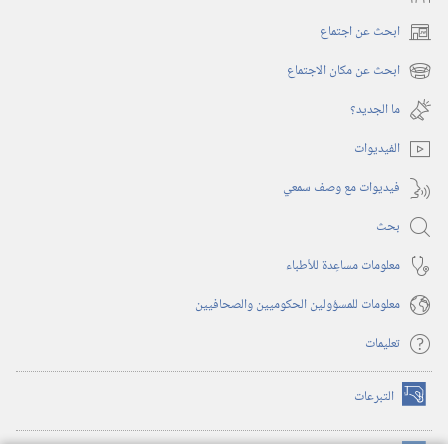
ابحث عن اجتماع
(يفتح
نافذة
ابحث عن مكان الاجتماع
(يفتح
جديدة)
نافذة
ما الجديد؟‏
جديدة)
الفيديوات
فيديوات مع وصف سمعي
بحث
معلومات مساعِدة للأطباء
معلومات للمسؤولين الحكوميين والصحافيين
تعليمات
التبرعات
(يفتح
نافذة