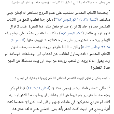
هي بعض المبادئ الاساسية التي تنطبق اذا كان احد الزوجين مؤمنا والآخر غير مؤمن؟‏
٣
ينصحنا الكتاب المقدس بتشديد على عدم التزوج بشخص له ايمان ديني
مختلف.‏ (‏
تثنية ٧:‏​٣،‏ ٤؛‏
١ كورنثوس ٧:‏٣٩
‏)‏ ولكن ربما تعلمتِ الحق من الكتاب
المقدس بعد زواجك إلا ان زوجك لم يفعل ذلك.‏ فما العمل؟‏ طبعا،‏ لا تزال
نذور الزواج قائمة.‏ (‏
١ كورنثوس ٧:‏١٠
‏)‏ والكتاب المقدس يشدِّد على دوام رباط
الزواج ويشجع المتزوجين على حل خلافاتهم لا الهروب منها.‏ (‏
٢٨-‏٣١؛‏
تيطس ٢:‏​٤،‏ ٥
‏)‏ ولكن ماذا اذا عارض زوجك بشدة ممارستك لدين
الكتاب المقدس؟‏ فقد يحاول اعاقتك عن الذهاب الى اجتماعات الجماعة،‏ او
ربما يقول انه لا يريد ان تذهب زوجته من بيت الى بيت متحدِّثة عن الدين.‏
فماذا تفعلين؟‏
٤ كيف يمكن ان تظهر الزوجة التقمص العاطفي اذا كان زوجها لا يشترك في ايمانها؟‏
٤
اسألي نفسك،‏ ‹لماذا يشعر زوجي هكذا؟‏› (‏
امثال ١٦:‏​٢٠،‏
٢٣
‏)‏ فإذا لم يكن
يفهم حقا ما تقومين به،‏ فربما هو قلق بشأنك.‏ او ربما يضغط الاقرباء عليه
لأنك لم تعودي تشتركين في عادات تهمهم.‏ وقال احد الازواج:‏ «عندما كنت
أُترَك وحدي في البيت كنت اشعر بأنه جرى التخلي عني.‏» لقد شعر هذا