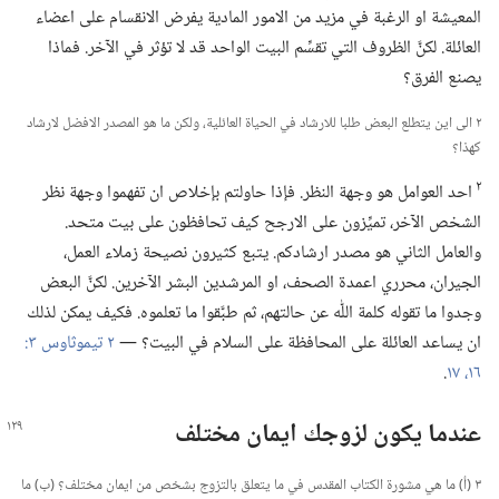
المعيشة او الرغبة في مزيد من الامور المادية يفرض الانقسام على اعضاء
العائلة.‏ لكنَّ الظروف التي تقسِّم البيت الواحد قد لا تؤثر في الآخر.‏ فماذا
يصنع الفرق؟‏
٢ الى اين يتطلع البعض طلبا للارشاد في الحياة العائلية،‏ ولكن ما هو المصدر الافضل لارشاد
كهذا؟‏
٢
احد العوامل هو وجهة النظر.‏ فإذا حاولتم بإخلاص ان تفهموا وجهة نظر
الشخص الآخر،‏ تميِّزون على الارجح كيف تحافظون على بيت متحد.‏
والعامل الثاني هو مصدر ارشادكم.‏ يتبع كثيرون نصيحة زملاء العمل،‏
الجيران،‏ محرري اعمدة الصحف،‏ او المرشدين البشر الآخرين.‏ لكنَّ البعض
وجدوا ما تقوله كلمة اللّٰه عن حالتهم،‏ ثم طبَّقوا ما تعلموه.‏ فكيف يمكن لذلك
ان يساعد العائلة على المحافظة على السلام في البيت؟‏ —‏
١٦،‏ ١٧
‏.‏
عندما يكون لزوجك ايمان مختلف
٣ (‏أ)‏ ما هي مشورة الكتاب المقدس في ما يتعلق بالتزوج بشخص من ايمان مختلف؟‏ (‏ب)‏ ما