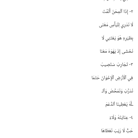
٢-‏ إِذَا ٱلْمِحَنُ أَلَمَّتْ
لَا نَدْرِي لِلْيَأْسِ مَعْنَى
بِطَيْرِهِ هُوَ يَعْتَنِي لَا
نَخْشَى إِذْ يَهْوَهْ مَعْنَا
٣-‏ تَجَارِبُ سَتُصِيبُ
فِي ٱلْأَرْضِ ٱلْإِخْوَانَ حَتْمَا
نُدَرَّبُ وَنُمَحَّصُ وَٱلـ‍
ـلّٰهُ يُعْطِينَا ٱلدَّعْمَ
٤-‏ عِنَايَتُهُ وَلَاءٌ
حُبٌّ لَا رَيْبَ نُعْطَاهَا