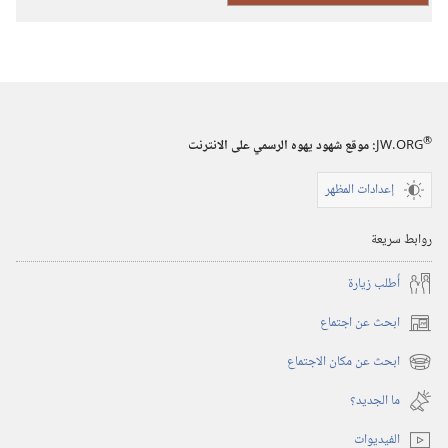
ليهوه
(حجم
صغير)‏
®
JW.ORG
:‏ موقع شهود يهوه الرسمي على الانترنت
إعدادات المظهر
روابط سريعة
أُطلب زيارة
ابحث عن اجتماع
(يفتح
نافذة
ابحث عن مكان الاجتماع
(يفتح
جديدة)
نافذة
ما الجديد؟‏
جديدة)
الفيديوات