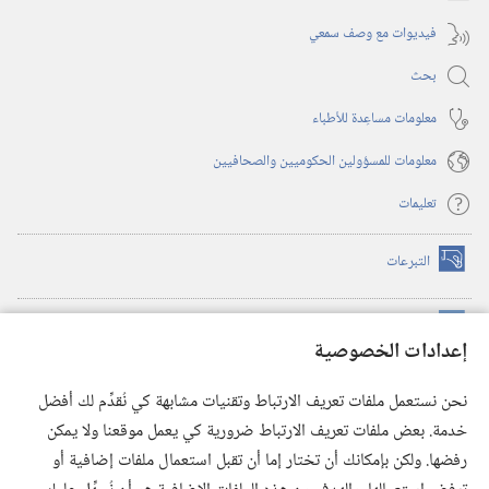
فيديوات مع وصف سمعي
بحث
معلومات مساعِدة للأطباء
معلومات للمسؤولين الحكوميين والصحافيين
تعليمات
التبرعات
(يفتح
نافذة
جديدة)
مكتبة برج المراقبة الالكترونية
™
(يفتح
إعدادات الخصوصية
نافذة
JW Hub
جديدة)
(يفتح
نحن نستعمل ملفات تعريف الارتباط وتقنيات مشابهة كي نُقدِّم لك أفضل
نافذة
®
خدمة. بعض ملفات تعريف الارتباط ضرورية كي يعمل موقعنا ولا يمكن
تطبيق
JW Library
جديدة)
رفضها. ولكن بإمكانك أن تختار إما أن تقبل استعمال ملفات إضافية أو
مكتبة برج المراقبة