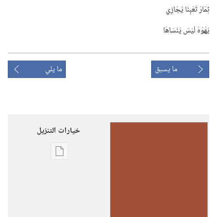
ثِمَارَ تَعَبِنَا يُجَازِي
يَهْوَهْ لَيْسَ يَنْسَاهَا
ما يسبق
ما يلي
خيارات التنزيل
خيارات
تنزيل
الاصدارات
رنِّموا
تسابيحَ