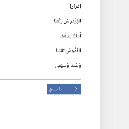
‏(‏قرار)‏
اَلْفِرْدَوْسُ رِثَتُنَا
أَمَلُنَا بِشَغَفِ
اَلْقُدُّوسُ ثِقَتُنَا
وَعَدَنَا وَسَيَفِي
ما يسبق