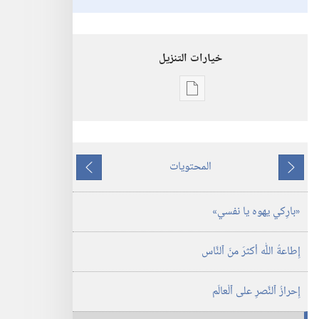
خيارات التنزيل
خيارات
تنزيل
الاصدارات
رنِّموا
المحتويات
تسابيحَ
ما
ما
ليهوه
يسبق
يلي
‏«بارِكي يهوه يا نفسي»‏
(حجم
صغير)‏
إِطاعةُ اللّٰه أكثرَ منَ ٱلنَّاس
إِحرازُ ٱلنَّصرِ على ٱلْعالَم