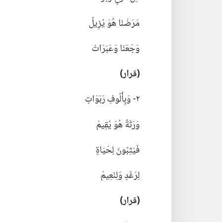
مَرَضَنَا هُوَ يُزِيلُ
وَجَعَنَا وَعَبَرَاتْ
‏(‏قرار)‏
٢-‏ وَبِأُلُوفِ رَبَوَاتٍ
وَرَثَةً هُوَ يُقِيمْ
فَيَثِبُونَ لِحَيَاةٍ
لِرَغَدٍ وَلِنَعِيمْ
‏(‏قرار)‏