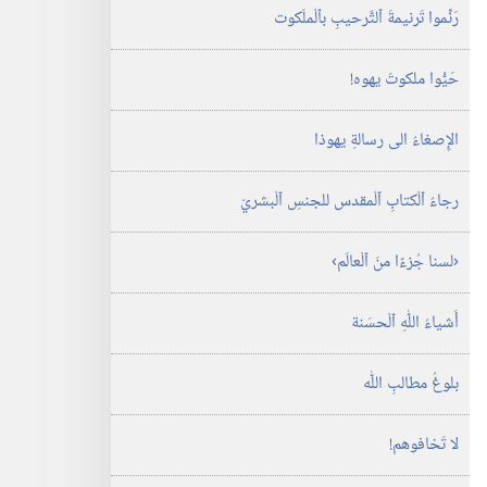
رَنِّموا تَرنيمةَ ٱلتَّرحيبِ بٱلْملَكوت
حَيُّوا ملكوتَ يهوه!‏
الإِصغاءُ الى رسالةِ يهوذا
رجاءُ ٱلْكتابِ ٱلْمقدس للجنسِ ٱلْبشريّ
‏‹لسنا جُزءًا منَ ٱلْعالَم›‏
أَشياءُ اللّٰهِ ٱلْحسَنة
بلوغُ مطالبِ اللّٰه
لا تَخافوهم!‏