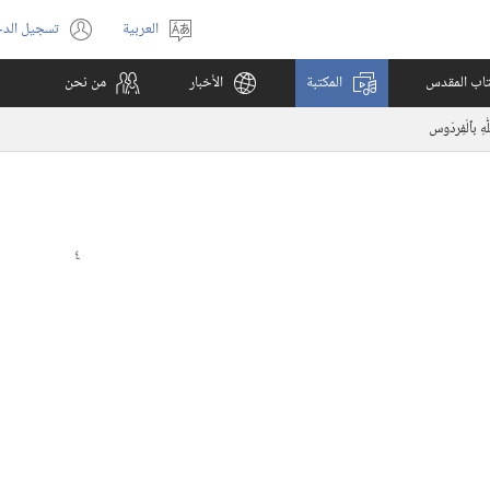
العربية
تسجيل الد
اختر
(يفتح
اللغة
نافذة
كتاب المقدس
المكتبة
الأخبار
من نحن
جديدة)
ّٰهِ بٱلْفِردَوس