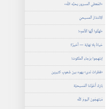
‏«المُعطي ٱلْمسرور يحبُّه اللّٰه»‏
اَلِٱنْتذارُ ٱلْمسيحيّ
‏«تَهلَّلوا أَيُّها ٱلْأُمَم»!‏
حَياةٌ بِلا نِهايَة —‏ أَخيرًا!‏
اِبتَهِجوا برَجاءِ ٱلْملَكوت!‏
‏‹قطَراتُ نَدى› يهوه بينَ شُعوبٍ كثيرين
بَارِكْ أُخُوَّتَنا ٱلْمَسيحيَّة
مُبْتَهِجُونَ ٱلْيومَ كُلَّه