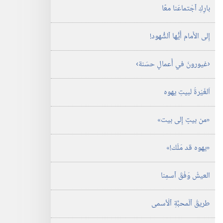
بارِكِ ٱجْتماعَنا معًا
إِلى الأَمام أَيُّها ٱلشُّهود!‏
‏‹غيورونَ في أَعمالٍ حسَنة›‏
اَلغَيْرةُ لبيتِ يهوه
‏«من بيتٍ إِلى بيت»‏
‏«يهوه قد مَلَك!‏»‏
العيشُ وَفْقَ ٱسمِنا
طريقُ ٱلْمحبَّةِ ٱلْأسمى