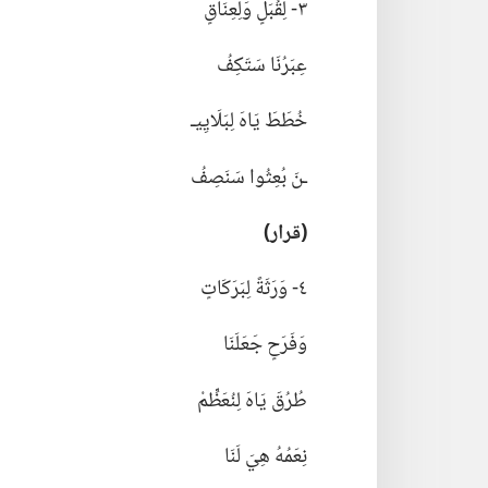
٣-‏ لِقُبَلٍ وَلِعِنَاقٍ
عِبَرُنَا سَتَكِفُ
خُطَطَ يَاهَ لِبَلَايِيـ‍
ـنَ بُعِثُوا سَنَصِفُ
‏(‏قرار)‏
٤-‏ وَرَثَةً لِبَرَكَاتٍ
وَفَرَحٍ جَعَلَنَا
طُرُقَ يَاهَ لِنُعَظِّمْ
نِعَمُهُ هِيَ لَنَا