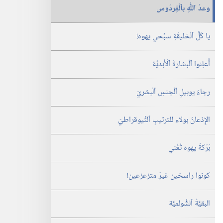
وعدُ اللّٰهِ بٱلْفِردَوس
يا كُلَّ ٱلْخليقَةِ سبِّحي يهوه!‏
أَعلِنوا ٱلْبشارةَ ٱلْأَبديَّة
رجاءُ يوبيلِ ٱلْجنسِ ٱلْبشريّ
الإِذعانُ بولاء للترتيبِ ٱلثِّيوقراطيّ
بَرَكةُ يهوه تُغْني
كونوا راسخين غيرَ متزعزعين!‏
البقيَّةُ ٱلشُّولميَّة