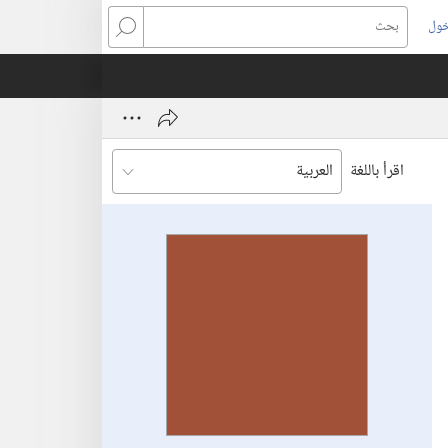
خول
بحث
اقرأ باللغة