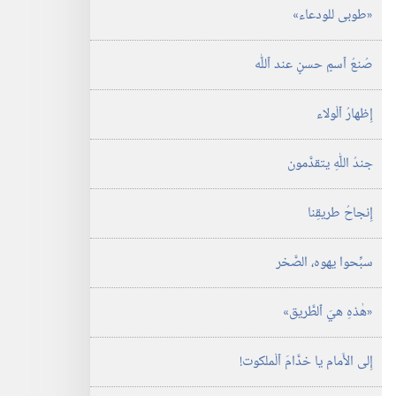
‏«طوبى للودعاء»‏
صُنعُ ٱسمٍ حسنٍ عند ٱللّٰه
إِظهارُ ٱلْولاء
جندُ اللّٰهِ يتقدَّمون
إِنجاحُ طريقِنا
سبِّحوا يهوه،‏ الصَّخر
‏«هٰذهِ هيَ ٱلطَّريق»‏
إِلى الأَمام يا خدَّامَ ٱلْملكوت!‏