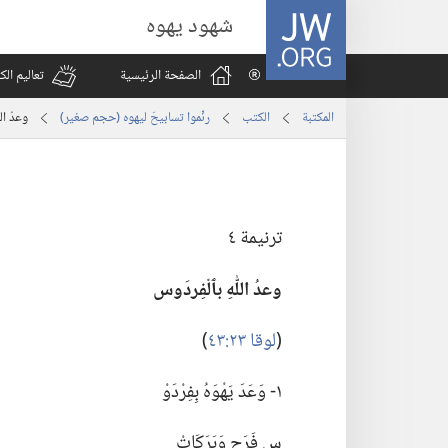
JW.ORG
شهود يهوه
الصفحة الرئيسية
تعاليم ال
المكتبة
الكتب
رنِّموا تسابيحَ ليهوه (حجم صغير)‏
وعدُ الل
ترنيمة ٤
وعدُ اللّٰهِ بٱلْفِردَوس
‏(‏
لوقا ٢٣:‏٤٣
‏)‏
١-‏ وَعَدَ يَهْوَهُ بِفِرْدَوْ
سِ فَرَحٍ وَبَرَكَاتْ