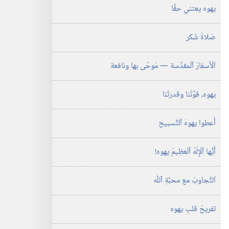
يهوه يعتني حقًّا
صَلاةُ شُكر
اَلْأَسفارُ ٱلْمقدَّسة —‏ مُوحًى بها ونافعة
يهوه،‏ قوَّتُنا وقدرتُنا
أَعطوا يهوهَ ٱلتَّسبيح
أَيُّها ٱلْإِلٰهُ ٱلْعظِيمُ يهوه!‏
اَلتَّجاوبُ مع محبَّةِ ٱللّٰه
تفريحُ قلبِ يهوه