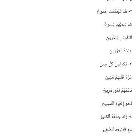
٢-‏ قَدْ تَجَمَّعَتْ جُمُوعْ
كَمْ يُحِبُّهُمْ يَسُوعْ
اَلنُّفُوسَ يَنْذُرُونْ
عِنْدَهُ مُعَزَّزُونْ
٣-‏ يَكْرِزُونَ كُلَّ حِينْ
عَزْمُ قَلْبِهِمْ مَتِينْ
دَعْمُهُمْ نَدًى مُرِيحْ
نَحْوَ إِخْوَةِ ٱلْمَسِيحْ
٤-‏ زَادَ جَمْعُهُ ٱلْكَثِيرْ
مَعْ قَطِيعِهِ ٱلصَّغِيرْ