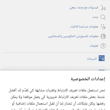
فيديوات مع وصف سمعي
بحث
معلومات مساعِدة للأطباء
معلومات للمسؤولين الحكوميين والصحافيين
تعليمات
التبرعات
(يفتح
نافذة
جديدة)
مكتبة برج المراقبة الالكترونية
™
(يفتح
إعدادات الخصوصية
نافذة
JW Hub
جديدة)
(يفتح
نحن نستعمل ملفات تعريف الارتباط وتقنيات مشابهة كي نُقدِّم لك أفضل
نافذة
®
خدمة. بعض ملفات تعريف الارتباط ضرورية كي يعمل موقعنا ولا يمكن
تطبيق
JW Library
جديدة)
رفضها. ولكن بإمكانك أن تختار إما أن تقبل استعمال ملفات إضافية أو
مكتبة برج المراقبة