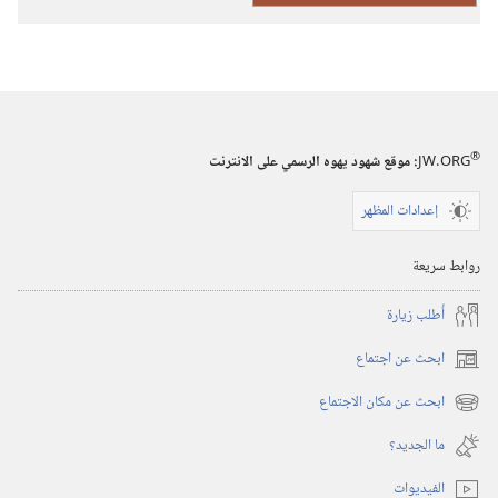
ليهوه
(حجم
صغير)‏
®
JW.ORG
:‏ موقع شهود يهوه الرسمي على الانترنت
إعدادات المظهر
روابط سريعة
أُطلب زيارة
ابحث عن اجتماع
(يفتح
نافذة
ابحث عن مكان الاجتماع
(يفتح
جديدة)
نافذة
ما الجديد؟‏
جديدة)
الفيديوات