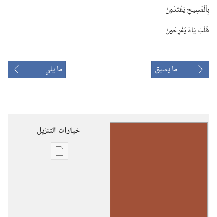
بِٱلْمَسِيحِ يَقْتَدُونْ
قَلْبَ يَاهَ يُفْرِحُونْ
ما يسبق
ما يلي
خيارات التنزيل
خيارات
تنزيل
الاصدارات
رنِّموا
تسابيحَ