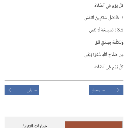
كُلَّ يَوْمٍ فِي ٱلصَّلَاهْ
٤-‏ فَلْنُصَلِّ سَاكِبِينَ ٱلنَّفْسَ
شُكْرَهُ تَسْبِيحَهُ لَا نَنْسَ
وَلْنُكَلِّمْهُ بِصِدْقٍ نَلْقَ
مِنْ صَلَاحِ ٱللّٰهِ ذُخْرًا يَبْقَى
كُلَّ يَوْمٍ فِي ٱلصَّلَاهْ
ما يسبق
ما يلي
خيارات التنزيل