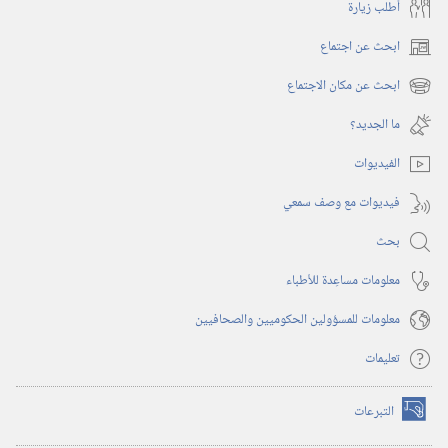
أُطلب زيارة
ابحث عن اجتماع
(يفتح
نافذة
ابحث عن مكان الاجتماع
(يفتح
جديدة)
نافذة
ما الجديد؟‏
جديدة)
الفيديوات
فيديوات مع وصف سمعي
بحث
معلومات مساعِدة للأطباء
معلومات للمسؤولين الحكوميين والصحافيين
تعليمات
التبرعات
(يفتح
نافذة