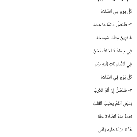
كُلَّ يَوْمٍ فِي ٱلصَّلَاهْ
٢-‏ فَلْنُصَلِّ دَائِمًا مَا عِشْنَا
غَافِرِينَ مِثْلَمَا سُومِحْنَا
فِي حِمَاهُ لَا نَخَافُ نَحْنُ
فِي ٱلصُّعُوبَاتِ إِلَيْهِ نَرْنُو
كُلَّ يَوْمٍ فِي ٱلصَّلَاهْ
٣-‏ فَلْنُصَلِّ إِنْ أَلَمَّ ٱلْكَرْبُ
يَنْجَلِ ٱلْغَمُّ يَطِيبُ ٱلْقَلْبُ
نِعْمَةٌ مِنْهُ ٱلصَّلَاةُ حَقَّا
هَمُّنَا دَوْمًا عَلَيْهِ يُلْقَى