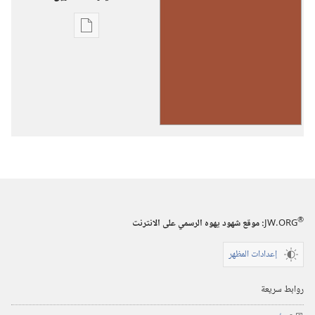
خيارات
تنزيل
الاصدارات
رنِّموا
تسابيحَ
ليهوه
(حجم
صغير)‏
®
JW.ORG
:‏ موقع شهود يهوه الرسمي على الانترنت
إعدادات المظهر
روابط سريعة