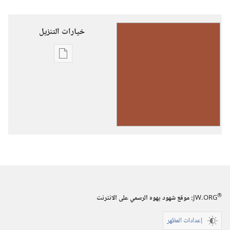
خيارات التنزيل
خيارات
تنزيل
الاصدارات
رنِّموا
تسابيحَ
ليهوه
(حجم
صغير)‏
®
JW.ORG
:‏ موقع شهود يهوه الرسمي على الانترنت
إعدادات المظهر