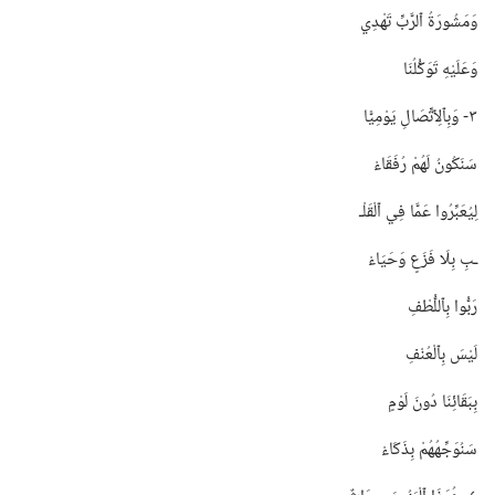
وَمَشُورَةُ ٱلرَّبِّ تَهْدِي
وَعَلَيْهِ تَوَكُّلُنَا
٣-‏ وَبِٱلِٱتِّصَالِ يَوْمِيًّا
سَنَكُونُ لَهُمْ رُفَقَاءْ
لِيُعَبِّرُوا عَمَّا فِي ٱلْقَلْـ‍
ـبِ بِلَا فَزَعٍ وَحَيَاءْ
رَبُّوا بِٱللُّطْفِ
لَيْسَ بِٱلْعُنْفِ
بِبَقَائِنَا دُونَ لَوْمٍ
سَنُوَجِّهُهُمْ بِذَكَاءْ