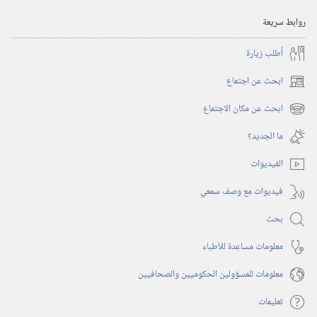
روابط سريعة
أُطلب زيارة
ابحث عن اجتماع
(يفتح
نافذة
ابحث عن مكان الاجتماع
(يفتح
جديدة)
نافذة
ما الجديد؟‏
جديدة)
الفيديوات
فيديوات مع وصف سمعي
بحث
معلومات مساعِدة للأطباء
معلومات للمسؤولين الحكوميين والصحافيين
تعليمات