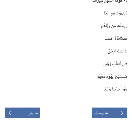
٤-‏ هُوَذَا ٱلْبَنُونَ مِيرَاثٌ
وَلِيَهْوَهَ هُمْ أَبَدَا
وَبِحَقِّهِ مَنْ رَبَّاهُمْ
فَمُكَافَأَةً حَصَدَ
يَا لَيْتَ ٱلْحَقَّ
فِي ٱلْقَلْبِ يَبْقَى
سَنُسَبِّحُ يَهْوَهْ مَعْهُمْ
هُوَ أُجْرَتَنَا وَعَدَ
ما يسبق
ما يلي