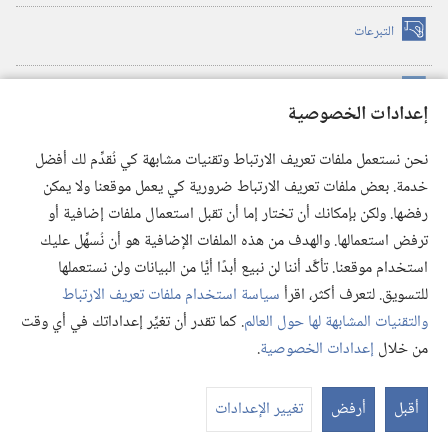
التبرعات
(يفتح
نافذة
جديدة)
مكتبة برج المراقبة الالكترونية
™
(يفتح
إعدادات الخصوصية
نافذة
JW Hub
جديدة)
(يفتح
نحن نستعمل ملفات تعريف الارتباط وتقنيات مشابهة كي نُقدِّم لك أفضل
نافذة
®
خدمة. بعض ملفات تعريف الارتباط ضرورية كي يعمل موقعنا ولا يمكن
تطبيق
JW Library
جديدة)
رفضها. ولكن بإمكانك أن تختار إما أن تقبل استعمال ملفات إضافية أو
مكتبة برج المراقبة
ترفض استعمالها. والهدف من هذه الملفات الإضافية هو أن نُسهِّل عليك
استخدام موقعنا. تأكَّد أننا لن نبيع أبدًا أيًّا من البيانات ولن نستعملها
للتسويق. لتعرف أكثر، اقرأ
سياسة استخدام ملفات تعريف الارتباط
والتقنيات المشابهة لها حول العالم
. كما تقدر أن تغيِّر إعداداتك في أي وقت
Copyright
© 2026 .Watch Tower Bible and Tract Society of Pennsylvania
من خلال
إعدادات الخصوصية
.
شروط الاستخدام
|
سياسة الخصوصية
|
إعدادات الخصوصية
عر
الم
أقبل
أرفض
تغيير الإعدادات