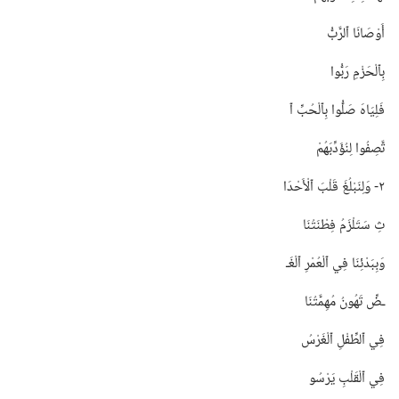
أَوْصَانَا ٱلرَّبُّ
بِٱلْحَزْمِ رَبُّوا
فَلِيَاهَ صَلُّوا بِٱلْحُبِّ ٱ
تَّصِفُوا لِنُؤَدِّبَهُمْ
٢-‏ وَلِنَبْلُغَ قَلْبَ ٱلْأَحْدَا
ثِ سَتَلْزَمُ فِطْنَتُنَا
وَبِبَدْئِنَا فِي ٱلْعُمْرِ ٱلْغَـ‍
ـضِّ تَهُونُ مُهِمَّتُنَا
فِي ٱلطِّفْلِ ٱلْغَرْسُ
فِي ٱلْقَلْبِ يَرْسُو