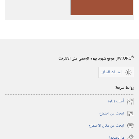
رنِّموا
تسابيحَ
ليهوه
(حجم
صغير)‏
®
JW.ORG
:‏ موقع شهود يهوه الرسمي على الانترنت
إعدادات المظهر
روابط سريعة
أُطلب زيارة
ابحث عن اجتماع
(يفتح
نافذة
ابحث عن مكان الاجتماع
(يفتح
جديدة)
نافذة
ما الجديد؟‏