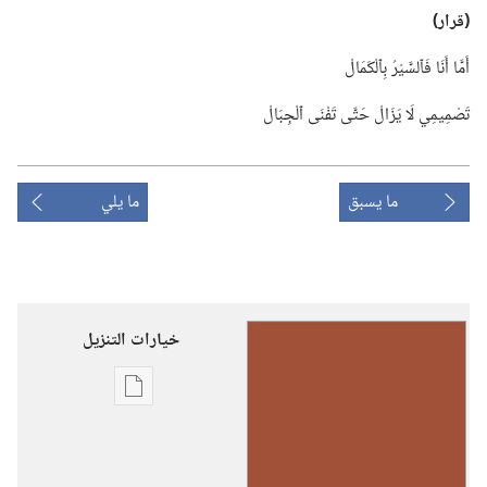
‏(‏قرار)‏
أَمَّا أَنَا فَٱلسَّيْرُ بِٱلْكَمَالْ
تَصْمِيمِي لَا يَزَالْ حَتَّى تَفْنَى ٱلْجِبَالْ
ما يسبق
ما يلي
خيارات التنزيل
خيارات
تنزيل
الاصدارات