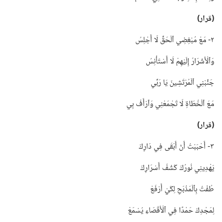
‏(‏قرار)‏
٢-‏ مَعْ مُبْغِضِي ٱلْحَقِّ لَا أَجْلِسُ
وَٱلْأَشْرَارُ إِلَيْهِمْ لَا أَسْتَأْنِسُ
جَنِّبْنِي ٱلْمُرْتَشِينَ يَا رَبِّي
مَعَ ٱلْخُطَاةِ لَا تَجْمَعْنِي وَٱرْأَفْ بِي
‏(‏قرار)‏
٣-‏ أَحْبَبْتُ أَنْ أَبْقَى فِي دَارِكَ
يَهْدِينِي نُورُكَ كَشْفُ أَسْرَارِكَ
طُفْتُ بِٱلْمَذْبَحِ لِكَيْ أَرْفَعْ
لِمَجْدِكَ حَمْدًا فِي ٱلْأَقْصَاءِ يُسْمَعْ