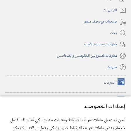
جديدة)
الفيديوات
فيديوات مع وصف سمعي
بحث
معلومات مساعِدة للأطباء
معلومات للمسؤولين الحكوميين والصحافيين
تعليمات
التبرعات
(يفتح
نافذة
جديدة)
مكتبة برج المراقبة الالكترونية
™
(يفتح
إعدادات الخصوصية
نافذة
JW Hub
جديدة)
(يفتح
نحن نستعمل ملفات تعريف الارتباط وتقنيات مشابهة كي نُقدِّم لك أفضل
نافذة
®
خدمة. بعض ملفات تعريف الارتباط ضرورية كي يعمل موقعنا ولا يمكن
تطبيق
JW Library
جديدة)