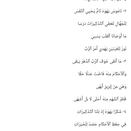
٢-‏ نَامُوسُ يَهْوَهْ تَامٌّ يُحْيِي ٱلنَّفْسَ
لِلْجُهَّالِ تُعْطِي ٱلتَّذْكِيرَاتُ دَرْسَا
مَا أَوْصَانَا ٱلْقَلْبَ يَسْبِي
نُورٌ لِلْعَيْنَيْنِ يَهْدِي أَمْرُ ٱلرَّبِّ
٣-‏ مَا أَنْقَى خَوْفَ ٱلرَّبِّ ٱلدَّهْرَ يَبْقَى
وَٱلْأَحْكَامُ مِنْهُ فَاضَتْ عَدْلًا حَقَّا
وَهْيَ مِنْ إِبْرِيزٍ أَبْهَى
قَطْرُ ٱلشَّهْدِ مِنْهُ أَحْلَى لَا بَلْ أَشْهَى
٤-‏ شُكْرًا يَهْوَهْ إِذْ نِلْنَا ٱلتَّذْكِيرَاتِ
فِي حِفْظِ ٱلْأَحْكَامِ حَصْدٌ لِلْخَيْرَاتِ