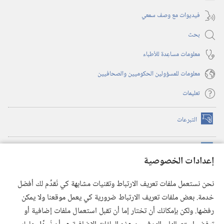
فيديوات مع وصف سمعي
بحث
معلومات مساعِدة للأطباء
معلومات للمسؤولين الحكوميين والصحافيين
تعليمات
التبرعات
(يفتح
نافذة
جديدة)
مكتبة برج المراقبة الالكترونية
™
(يفتح
إعدادات الخصوصية
نافذة
JW Hub
جديدة)
(يفتح
نحن نستعمل ملفات تعريف الارتباط وتقنيات مشابهة كي نُقدِّم لك أفضل
نافذة
®
خدمة. بعض ملفات تعريف الارتباط ضرورية كي يعمل موقعنا ولا يمكن
تطبيق
JW Library
جديدة)
رفضها. ولكن بإمكانك أن تختار إما أن تقبل استعمال ملفات إضافية أو
مكتبة برج المراقبة