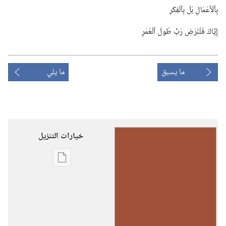
بِٱلْأَعْمَالِ بَلْ بِٱلْفِكْرِ
إِيَّاكَ فَلْنُرْضِ رَبِّ طُولَ ٱلْعُمْرِ
ما يسبق
ما يلي
خيارات التنزيل
خيارات
تنزيل
الاصدارات
رنِّموا
تسابيحَ