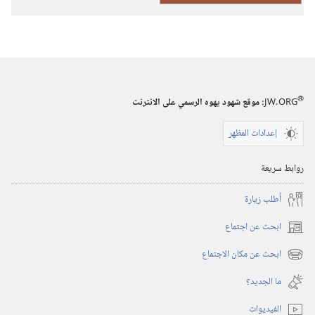
ليهوه
(حجم
صغير)‏
®
JW.ORG
:‏ موقع شهود يهوه الرسمي على الانترنت
إعدادات المظهر
روابط سريعة
أُطلب زيارة
ابحث عن اجتماع
(يفتح
نافذة
ابحث عن مكان الاجتماع
(يفتح
جديدة)
نافذة
ما الجديد؟‏
جديدة)
الفيديوات