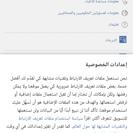
معلومات مساعِدة للأطباء
معلومات للمسؤولين الحكوميين والصحافيين
تعليمات
التبرعات
(يفتح
نافذة
جديدة)
مكتبة برج المراقبة الالكترونية
™
(يفتح
إعدادات الخصوصية
نافذة
JW Hub
جديدة)
(يفتح
نحن نستعمل ملفات تعريف الارتباط وتقنيات مشابهة كي نُقدِّم لك أفضل
نافذة
®
خدمة. بعض ملفات تعريف الارتباط ضرورية كي يعمل موقعنا ولا يمكن
تطبيق
JW Library
جديدة)
رفضها. ولكن بإمكانك أن تختار إما أن تقبل استعمال ملفات إضافية أو
مكتبة برج المراقبة
ترفض استعمالها. والهدف من هذه الملفات الإضافية هو أن نُسهِّل عليك
استخدام موقعنا. تأكَّد أننا لن نبيع أبدًا أيًّا من البيانات ولن نستعملها
للتسويق. لتعرف أكثر، اقرأ
سياسة استخدام ملفات تعريف الارتباط
والتقنيات المشابهة لها حول العالم
. كما تقدر أن تغيِّر إعداداتك في أي وقت
Copyright
© 2026 .Watch Tower Bible and Tract Society of Pennsylvania