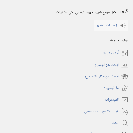
®
JW.ORG
:‏ موقع شهود يهوه الرسمي على الانترنت
إعدادات المظهر
روابط سريعة
أُطلب زيارة
ابحث عن اجتماع
(يفتح
نافذة
ابحث عن مكان الاجتماع
(يفتح
جديدة)
نافذة
ما الجديد؟‏
جديدة)
الفيديوات
فيديوات مع وصف سمعي
بحث