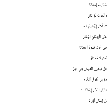
حُبًّا لِلّٰهِ إِذْعَانًا
وَٱلْمَوْتَ لَوْ ذَاقَ
٣-‏ لٰكِنَّ إِبْرٰهِيمَ فَحْـ‍
ـصَ ٱلْإِيمَانِ ٱجْتَازَ
فِي حُبِّ يَهْوَهْ أَعْطَانَا
تَمْثِيلًا مُمْتَازَا
هَلْ تَبْغُونَ ٱلْعَيْشَ فِي ٱلْفِرْ
دَوْسِ طُولَ ٱلْأَيَّامْ
فَٱبْنُوا ٱلْآنَ إِيمَانًا مِثْـ‍
ـلَ إِيمَانِ أَبْرَامْ