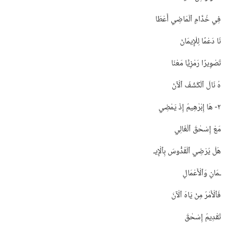
فِي خُدَّامِ ٱلْمَاضِي أَعْطَا
نَا دَعْمًا لِلْإِيمَانْ
تَصْوِيرًا رَمْزِيًّا مَعْنَا
هُ نَالَ ٱلْكَشْفَ ٱلْآنْ
٢-‏ هَا إِبْرٰهِيمُ إِذْ يَمْضِي
مَعْ إِسْحٰقَ ٱلْغَالِي
هَلْ يُرْضِي ٱلْقُدُّوسَ بِٱلْإِيـ‍
ـمَانِ وَٱلْأَعْمَالِ
فَٱلْأَمْرُ مِنْ يَاهَ ٱلْآنَ
تَقْدِيمُ إِسْحٰقَ