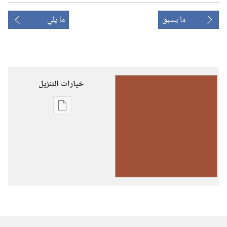
ما يسبق
ما يلي
خيارات التنزيل
خيارات
تنزيل
الاصدارات
رنِّموا
تسابيحَ
ليهوه
(حجم
صغير)‏