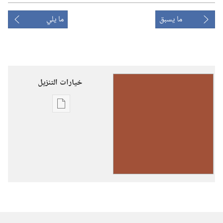
ما يسبق
ما يلي
خيارات التنزيل
خيارات
تنزيل
الاصدارات
رنِّموا
تسابيحَ
ليهوه
(حجم
صغير)‏