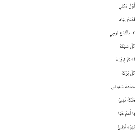
أَوَّلَ مَكَانٍ
نَمْنَحُ لِيَاهْ
٣-‏ بِٱلْفَرَحِ نَرْمِي
كُلَّ شَبَكَهْ
نَشْكُرُ لِيَهْوَهْ
كُلَّ بَرَكَهْ
حَمْدَهُ سَنُوفِي
مُلْكَهُ نُذِيعْ
يَا أُمَمُ هَيَّا
يَهْوَهَ نُطِيعْ