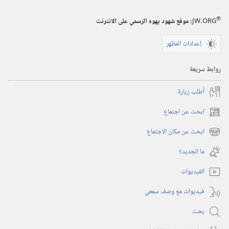
®
JW.ORG
:‏ موقع شهود يهوه الرسمي على الانترنت
إعدادات المظهر
روابط سريعة
أُطلب زيارة
ابحث عن اجتماع
(يفتح
نافذة
ابحث عن مكان الاجتماع
(يفتح
جديدة)
نافذة
ما الجديد؟‏
جديدة)
الفيديوات
فيديوات مع وصف سمعي
بحث