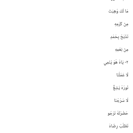
مَا لَكَ وُهِبْتَ
مِنْ كَرَمِهِ
نَذْبَحُ بِحَمْدٍ
مِنْ نِعَمِهِ
٢-‏ يَاهُ هُوَ يُنْمِي
لَا عَمَلُنَا
نُورُهُ يُشِعُّ
لَا سُرُجُنَا
حَضْرَتَهُ نَرْجُو
نَطْلُبُ رِضَاهْ