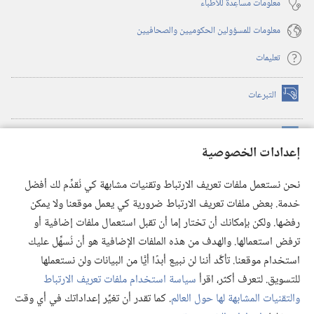
معلومات مساعِدة للأطباء
معلومات للمسؤولين الحكوميين والصحافيين
تعليمات
التبرعات
(يفتح
نافذة
جديدة)
مكتبة برج المراقبة الالكترونية
™
(يفتح
إعدادات الخصوصية
نافذة
JW Hub
جديدة)
(يفتح
نحن نستعمل ملفات تعريف الارتباط وتقنيات مشابهة كي نُقدِّم لك أفضل
نافذة
®
خدمة. بعض ملفات تعريف الارتباط ضرورية كي يعمل موقعنا ولا يمكن
تطبيق
JW Library
جديدة)
رفضها. ولكن بإمكانك أن تختار إما أن تقبل استعمال ملفات إضافية أو
مكتبة برج المراقبة
ترفض استعمالها. والهدف من هذه الملفات الإضافية هو أن نُسهِّل عليك
استخدام موقعنا. تأكَّد أننا لن نبيع أبدًا أيًّا من البيانات ولن نستعملها
للتسويق. لتعرف أكثر، اقرأ
سياسة استخدام ملفات تعريف الارتباط
والتقنيات المشابهة لها حول العالم
. كما تقدر أن تغيِّر إعداداتك في أي وقت
Copyright
© 2026 .Watch Tower Bible and Tract Society of Pennsylvania