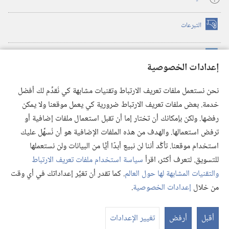
التبرعات
(يفتح
نافذة
جديدة)
مكتبة برج المراقبة الالكترونية
™
(يفتح
إعدادات الخصوصية
نافذة
JW Hub
جديدة)
(يفتح
نحن نستعمل ملفات تعريف الارتباط وتقنيات مشابهة كي نُقدِّم لك أفضل
نافذة
®
خدمة. بعض ملفات تعريف الارتباط ضرورية كي يعمل موقعنا ولا يمكن
تطبيق
JW Library
جديدة)
رفضها. ولكن بإمكانك أن تختار إما أن تقبل استعمال ملفات إضافية أو
مكتبة برج المراقبة
ترفض استعمالها. والهدف من هذه الملفات الإضافية هو أن نُسهِّل عليك
استخدام موقعنا. تأكَّد أننا لن نبيع أبدًا أيًّا من البيانات ولن نستعملها
للتسويق. لتعرف أكثر، اقرأ
سياسة استخدام ملفات تعريف الارتباط
والتقنيات المشابهة لها حول العالم
. كما تقدر أن تغيِّر إعداداتك في أي وقت
Copyright
© 2026 .Watch Tower Bible and Tract Society of Pennsylvania
من خلال
إعدادات الخصوصية
.
شروط الاستخدام
|
سياسة الخصوصية
|
إعدادات الخصوصية
عر
الم
أقبل
أرفض
تغيير الإعدادات