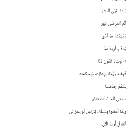
وَلَقَدْ عَزَّى ٱلْبَشَرَ
أَلَمَ ٱلْمَرْضَى قَهَرَ
وَمُهِمَّتَهُ هُوَ أَدَّى
يَدَهُ بِـ‍ أُرِيدُ مَدَّ
٢-‏ وَبِيَاهَ ٱلْعَوْنُ دَنَا
فَبِعَبْدٍ زَوَّدَنَا بِرِعَايَتِهِ وَبِحِكْمَتِهِ
لِنُتَمِّمَ خِدْمَتَنَا
سَيَعِي ٱلْحُبَّ ٱلضُّعَفَاءْ
وَلِذَا أَعْطُوا بِسَخَاءْ لِأَرَامِلَ أَوْ لِحَزَانَى
أَنَقُولُ أُرِيدُ ٱلْآنَ