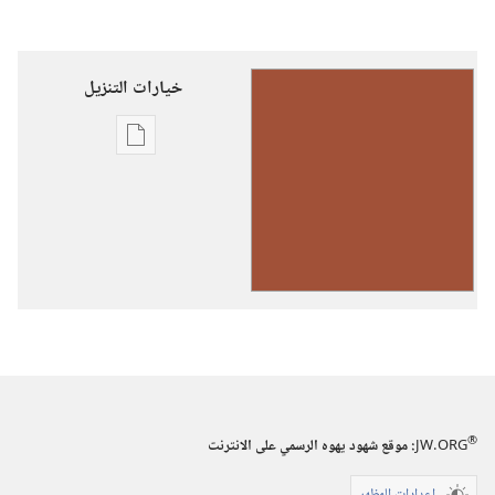
خيارات التنزيل
خيارات
تنزيل
الاصدارات
رنِّموا
تسابيحَ
ليهوه
(حجم
صغير)‏
®
JW.ORG
:‏ موقع شهود يهوه الرسمي على الانترنت