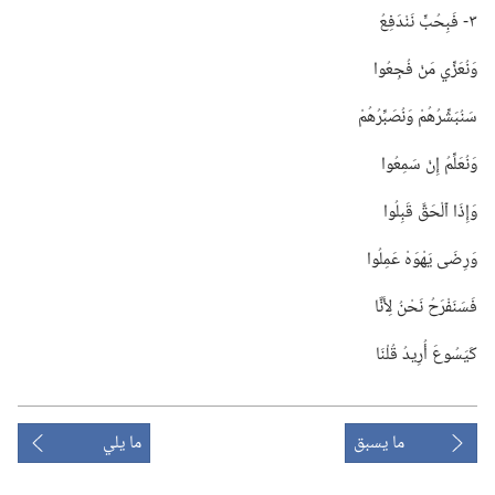
٣- فَبِحُبٍّ نَنْدَفِعُ
وَنُعَزِّي مَنْ فُجِعُوا
سَنُبَشِّرُهُمْ وَنُصَبِّرُهُمْ
وَنُعَلِّمُ إِنْ سَمِعُوا
وَإِذَا ٱلْحَقَّ قَبِلُوا
وَرِضَى يَهْوَهْ عَمِلُوا
فَسَنَفْرَحُ نَحْنُ لِأَنَّا
كَيَسُوعَ أُرِيدُ قُلْنَا
ما يسبق
ما يلي