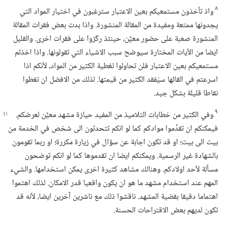
٨
واذ تأخذون مستمعيكم بعين الاعتبار سترغبون في اختيار المواد التي
يجدونها ممتعة ومفيدة من المقالة المنشورة.‏ واذا بدت بعض فقرات المقالة
المنشورة صعبة على حضور معيَّن،‏ حينئذ ركّزوا على فقرات اخرى.‏ والقليل
ايضا من الآيات المختارة سيوضح سبب الاشياء التي تقولونها.‏ واذا اخذتم
مستمعيكم بعين الاعتبار فلن تحاولوا تغطية الكثير من المواد،‏ لأنكم اذا
اسرعتم في القائها سيُفقد الكثير من قيمتها.‏ لذلك من الافضل ان تغطوا
نقاطا قليلة بشكل جيد.‏
٩
وفي الكثير من خطابات التلاميذ من المفيد حيازة مشهد معيَّن
لعرضكم.‏
فيمكنكم ان تقدِّموا موادكم كما لو انكم تتحدثون الى شخص في الخدمة من
بيت الى بيت؛‏ او قد تكون اجابة عن سؤال في زيارة مكررة؛‏ او ربما تقومون
بالشهادة غير الرسمية.‏ ويمكنكم ايضا ان تقدموها كما لو انكم توضحون
مسألة لأحد اولادكم.‏ وهنالك مشاهد كثيرة اخرى يمكن استخدامها.‏ والشيء
المهم عند استخدام مشهد ما هو ان يكون واقعيا قدر الامكان.‏ لذلك اهتموا
اهتماما دقيقا بقضية المشهد.‏ ناقشوا ذلك مع ناشرين آخرين ايضا،‏ لأنه قد
تكون لديهم بعض الاقتراحات الحسنة.‏