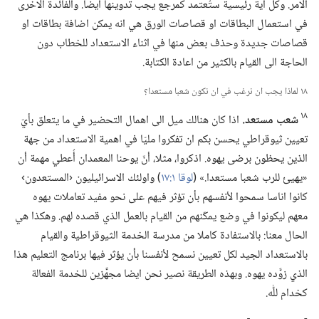
الامر.‏ وكل آية رئيسية ستُعتمد كمرجع يجب تدوينها ايضا.‏ والفائدة الاخرى
في استعمال البطاقات او قصاصات الورق هي انه يمكن اضافة بطاقات او
قصاصات جديدة وحذف بعض منها في اثناء الاستعداد للخطاب دون
الحاجة الى القيام بالكثير من اعادة الكتابة.‏
١٨ لماذا يجب ان نرغب في ان نكون شعبا مستعدا؟‏
١٨
شعب مستعد.‏
اذا كان هنالك ميل الى اهمال التحضير في ما يتعلق بأيّ
تعيين ثيوقراطي يحسن بكم ان تفكروا مليّا في اهمية الاستعداد من جهة
الذين يحظون برضى يهوه.‏ اذكروا،‏ مثلا،‏ أنّ يوحنا المعمدان أُعطي مهمة أن
«يهيئ للرب شعبا مستعدا.‏» (‏
لوقا ١:‏١٧
‏)‏ واولئك الاسرائيليون ‹المستعدون›
كانوا اناسا سمحوا لأنفسهم بأن تؤثر فيهم على نحو مفيد تعاملات يهوه
معهم ليكونوا في وضع يمكّنهم من القيام بالعمل الذي قصده لهم.‏ وهكذا هي
الحال معنا:‏ بالاستفادة كاملا من مدرسة الخدمة الثيوقراطية والقيام
بالاستعداد الجيد لكل تعيين نسمح لأنفسنا بأن يؤثر فيها برنامج التعليم هذا
الذي زوَّده يهوه.‏ وبهذه الطريقة نصير نحن ايضا مجهَّزين للخدمة الفعالة
كخدام للّٰه.‏