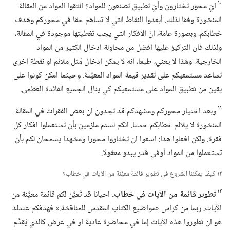
١٠
ايّ محور تختارون وأيّ تطبيق تصنعون للمواد؟‏ انتقوا المواد من المقالة
المنشورة وفقا لذلك.‏ أبعدوا النقاط التي لا تساهم حقا في محوركم وهدف
خطابكم.‏ وبصورة عامة،‏ انّ الافكار التي يجب تغطيتها موجودة في المقالة،‏
ولذلك فان التركيز عليها افضل من محاولة ادخال الكثير من المواد
الخارجية.‏ وهذا لا يعني،‏ طبعا،‏ انه لا يمكن ادخال مَثل ملائم او نقطة اخرى
تساعد مستمعيكم على تقدير قيمة المواد المعيَّنة.‏ وحيثما امكن كونوا على
يقين من تطبيق المواد على مستمعيكم كي ينال الجميع الفائدة العظمى.‏
١١
وبعد اختيار محوركم ومشهدكم قد تجدون ان بعض الفقرات في المقالة
المنشورة لا يلائم خطابكم حسنا.‏ انكم لستم ملزمين بأن تستعملوا افكار كل
فقرة.‏ ولكن افعلوا هذا:‏ اسعوا ان تختاروا محورا ومشهدا يسمحان لكم بأن
تستعملوا من المواد أوفى قدر يبدو معقولا.‏
١٢ كيف يمكننا الشروع في تطوير قائمة معيَّنة من الآيات في خطاب؟‏
١٢
تطوير قائمة من الآيات في خطاب.‏
احيانا قد تُعيَّن لكم قائمة معيَّنة من
الآيات،‏ ربما من كراس «مواضيع الكتاب المقدس للمناقشة.‏» فهدفكم عندئذ
هو ان تطوروا هذه الآيات إما في محاضرة عادية او في عرض كالذي يُقدَّم