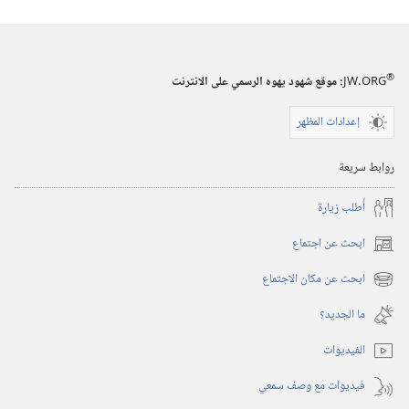
®
JW.ORG
:‏ موقع شهود يهوه الرسمي على الانترنت
إعدادات المظهر
روابط سريعة
أُطلب زيارة
ابحث عن اجتماع
(يفتح
نافذة
ابحث عن مكان الاجتماع
(يفتح
جديدة)
نافذة
ما الجديد؟‏
جديدة)
الفيديوات
فيديوات مع وصف سمعي