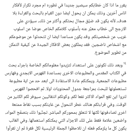
يقرر ما اذا كان خطابكم سيصير جديدا في تطوره ام مجرد تكرار لأفكار
اناس آخرين.‏ وذلك يمكن ان يحول ايضا دون القيام بالبحث والقراءة بلا
هدف،‏ لأنه يكون قد ضيَّق مجال بحثكم.‏ وأكثر من ذلك،‏ سيؤدي على
الارجح الى خطاب معبَّر عنه بأسلوب كلامكم الخاص عوضا عن اسلوب
غريب عن شخصيتكم.‏ وقد يكون مساعدا ايضا ان تتحدثوا عن موضوعكم
مع اشخاص ناضجين.‏ فقد يملكون بعض الافكار الجيدة عن كيفية التمكن
من تطوير الموضوع.‏
١٤
وبعد ذلك تكونون على استعداد لتزيدوا معلوماتكم الخاصة باجراء بحث
في الكتاب المقدس والمطبوعات الاخرى بمساعدة الفهرس الابجدي وفهارس
مطبوعات الجمعية.‏ ويمكنكم عادة الاستفادة الى ابعد حد من اية مطبوعة
تستعملونها للبحث بمراجعة جدول المحتويات اولا.‏ ثم افحصوا الفهرس
لتروا اين تقع المواد الاكثر نفعا لكم.‏ وكونكم انتقائيين سيوفر لكم الكثير من
الوقت.‏ وفي قراءتكم هنالك خطر التحول عن غايتكم بسبب نقاط ممتعة
اخرى تصادفونها لكنها لا تتعلق بمحوركم المباشر.‏ تجنَّبوا ذلك بتصفّح المواد،‏
واضعين علامة فقط على تلك الاجزاء التي يمكنكم استعمالها.‏ وفي الغالب
يكون كل ما يلزمكم فعله ان تلاحظوا الجملة الرئيسية لكل فقرة ثم ان تقرأوا