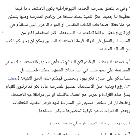
٤
وفي ما يتعلق بمدرسة الخدمة الثيوقراطية يكون الاستعداد ذا قيمة
عظيمة لنا جميعا.‏ فكل تلميذ يملك نسخة من برنامج المدرسة ومنها يتمكن
من ملاحظة اصحاحات الكتاب المقدس او المواد الاخرى التي ستقدَّم في
ايّ تاريخ معيَّن.‏ وكلما تمكنتم من الاستعداد اكثر
استفدتم اكثر من
المدرسة.‏ والفشل في ادراك قيمة الاستعداد المسبق يمكن ان يحرمكم الكثير
من الفوائد الحقيقية.‏
٥
والاستعداد يتطلب الوقت،‏ لكن النتائج تستأهل الجهد.‏ فالاستعداد لا يجعل
المساهمة على نحو مفيد في المراجعات الشفهية ممكنة فحسب بل
يساعدكم على حيازة فكر يهوه وتحسين فهمكم ‹للغة الحق النقية.‏› (‏
صفنيا
٣:‏٩
‏،‏ ع‌ج)‏ وبغية جعل الاستعداد المسبق للمدرسة عادة لكم قد ترتّبون للقيام
بمثل هذه القراءة والدرس مع اعضاء عائلتكم او في مرافقة مع الاصدقاء.‏
وطبعا،‏ انّ كل شخص مسجل في المدرسة لديه فرص لتقديم الخطابات،‏
وبعض الاقتراحات عن كيفية تحضيرها سيكون مساعدا.‏
٦ كيف يجب ان نستعد لتعيين القراءة في مدرسة الخدمة؟‏
٦