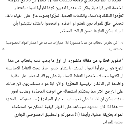
تعيينات القراءة.‏
تجري برمجة تعيينات القراءة كجزء من برنامج مدرسة
الخدمة الثيوقراطية.‏ ولكي تستعدوا لتعيين كهذا اقرأوا المواد باعتناء.‏
تعوَّدوا التلفظ بالاسماء والكلمات الصعبة.‏ تمرَّنوا بصوت عال على القيام بالقاء
تحدثي طلق للمواد دون تلعثم او اخطاء.‏ وافحصوا باعتناء لتتيقنوا بأن
المواد يمكن القاؤها ضمن الوقت المحدَّد.‏
٧-‏١١ في تطوير الخطاب من مقالة منشورة اية اعتبارات تساعد في اختيار المواد الخصوصية
للاستعمال؟‏
٧
تطوير خطاب من مقالة منشورة.‏
ان اول ما يجب فعله بخطاب من هذا
النوع هو ان تقرأوا المواد المعيَّنة باعتناء.‏ ضعوا خطا تحت النقاط الاساسية
او اكتبوا مجملا مختصرا للنقاط الاساسية على ورقة.‏ احصلوا على نظرة
واضحة الى الافكار الرئيسية المطوَّرة.‏ والآن اية مواد ستختارون،‏ لان هنالك
على الارجح اكثر مما يمكنكم استعماله في الوقت المحدَّد؟‏ وهنالك امور
معيَّنة يمكن ان تَضبط على نحو مفيد اختيار المواد:‏ (‏١)‏ مستمعوكم والمشهد
—‏ هذا اذا كان المشهد سيساعد على اظهار كيفية التمكن من استخدام
المواد بطريقة عملية،‏ وأيضا (‏٢)‏ محوركم والتطبيق الخصوصي الجاري
صنعه للمواد.‏