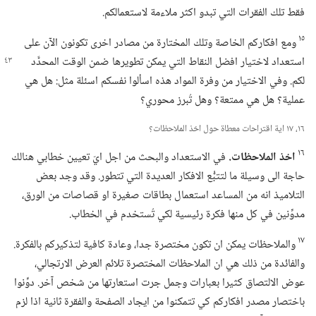
فقط تلك الفقرات التي تبدو اكثر ملاءمة لاستعمالكم.‏
١٥
ومع افكاركم الخاصة وتلك المختارة من مصادر اخرى تكونون الآن على
استعداد لاختيار افضل النقاط التي يمكن تطويرها
ضمن الوقت المحدَّد
لكم.‏ وفي الاختيار من وفرة المواد هذه اسألوا نفسكم اسئلة مثل:‏ هل هي
عملية؟‏ هل هي ممتعة؟‏ وهل تُبرز محوري؟‏
١٦،‏ ١٧ اية اقتراحات معطاة حول اخذ الملاحظات؟‏
١٦
اخذ الملاحظات.‏
في الاستعداد والبحث من اجل ايّ تعيين خطابي هنالك
حاجة الى وسيلة ما لتتبُّع الافكار العديدة التي تتطور.‏ وقد وجد بعض
التلاميذ انه من المساعد استعمال بطاقات صغيرة او قصاصات من الورق،‏
مدوِّنين في كل منها فكرة رئيسية لكي تُستخدم في الخطاب.‏
١٧
والملاحظات يمكن ان تكون مختصرة جدا،‏ وعادة كافية لتذكيركم بالفكرة.‏
والفائدة من ذلك هي ان الملاحظات المختصرة تلائم العرض الارتجالي،‏
عوض الالتصاق كثيرا بعبارات وجمل جرت استعارتها من شخص آخر.‏ دوِّنوا
باختصار مصدر افكاركم كي تتمكنوا من ايجاد الصفحة والفقرة ثانية اذا لزم