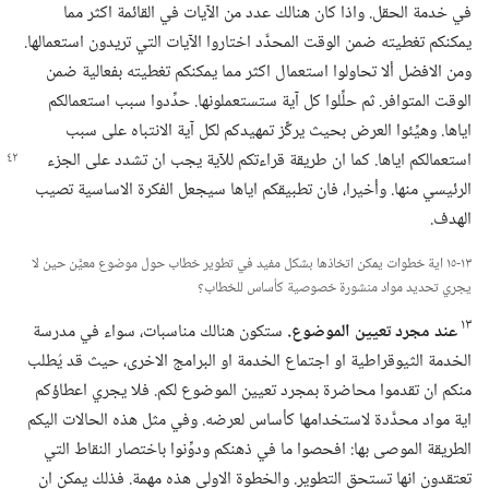
في خدمة الحقل.‏ واذا كان هنالك عدد من الآيات في القائمة اكثر مما
يمكنكم تغطيته ضمن الوقت المحدَّد اختاروا الآيات التي تريدون استعمالها.‏
ومن الافضل ألا تحاولوا استعمال اكثر مما يمكنكم تغطيته بفعالية ضمن
الوقت المتوافر.‏ ثم حلِّلوا كل آية ستستعملونها.‏ حدِّدوا سبب استعمالكم
اياها.‏ وهيِّئوا العرض بحيث يركِّز تمهيدكم لكل آية الانتباه على سبب
استعمالكم
اياها.‏ كما ان طريقة قراءتكم للآية يجب ان تشدد على الجزء
الرئيسي منها.‏ وأخيرا،‏ فان تطبيقكم اياها سيجعل الفكرة الاساسية تصيب
الهدف.‏
١٣-‏١٥ اية خطوات يمكن اتخاذها بشكل مفيد في تطوير خطاب حول موضوع معيَّن حين لا
يجري تحديد مواد منشورة خصوصية كأساس للخطاب؟‏
١٣
عند مجرد تعيين الموضوع.‏
ستكون هنالك مناسبات،‏ سواء في مدرسة
الخدمة الثيوقراطية او اجتماع الخدمة او البرامج الاخرى،‏ حيث قد يُطلب
منكم ان تقدموا محاضرة بمجرد تعيين الموضوع لكم.‏ فلا يجري اعطاؤكم
اية مواد محدَّدة لاستخدامها كأساس لعرضه.‏ وفي مثل هذه الحالات اليكم
الطريقة الموصى بها:‏ افحصوا ما في ذهنكم ودوِّنوا باختصار النقاط التي
تعتقدون انها تستحق التطوير.‏ والخطوة الاولى هذه مهمة.‏ فذلك يمكن ان