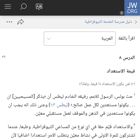
JW.ORG
تسجيل
تغيير
البحث
اظهر
الدخول
لغة
في
القائم
(يفتح
دليل مدرسة الخدمة الثيوقراطية
الموقع
JW.‎ORG
نافذة
جديدة)
اقرأ باللغة
الدرس ٨
قيمة الاستعداد
١-‏٥ لمن يكون الاستعداد ذا قيمة،‏ ولماذا؟‏
١
حث بولس،‏ الرسول للامم،‏ رفيقه الخادم تيطس أن ‹يذكّر [المسيحيين] ان
.‏ .‏ .‏ يكونوا مستعدين لكل عمل صالح.‏› (‏
تيطس ٣:‏١
‏)‏ وعنى ذلك انه يجب ان
يكونوا مستعدين في الذهن والموقف لعمل مستقبلي معيَّن.‏
٢
والاستعداد قيِّم حقا في ايّ نوع من المساعي الثيوقراطية.‏ وطبعا،‏ عندما
تشتركون للمرة الاولى في نشاط معيَّن يتطلب الامر استعدادا اضافيا لأن