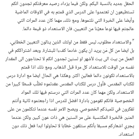
الحقل جديد بالنسبة اليكم.‏ ولكن فيما يزداد رصيد معرفتكم تجدون انكم
تستطيعون ان تعتمدوا على الدرس الذي قمتم به في الاوقات الماضية
وأيضا على الخبرة التي نلتموها.‏ ومع ذلك،‏ مهما كان عدد المرات التي
عالجتم فيها نوعا معيَّنا من التعيين،‏ فان الاستعداد ذو قيمة دائما.‏
٣
والاستعداد مطلوب،‏ ليس فقط من اولئك الذين ينالون التعيين الخطابي،‏
بل ايضا من كل مَن يريد ان يكون خادما كفءا للبشارة.‏ وبعد اشتراككم في
العمل من بيت الى بيت لأشهر او لسنين تجدون انكم لا تحتاجون الى المقدار
نفسه من الوقت للاستعداد كل مرة قبل الذهاب.‏ ومع ذلك اذا قمتم
بالاستعداد تكونون دائما فعالين اكثر.‏ وهكذا هي الحال ايضا مع ادارة درس
للكتاب المقدس.‏ فأول درس للكتاب المقدس عقدتموه تطلَّب قسطا كبيرا من
الاستعداد.‏ ولكن مهما كان عدد المرات التي درستم فيها تلك المواد
الخصوصية فانكم تقومون بادارة افضل للدرس اذا راجعتموه ثانية وأنتم
تفكرون في تلميذكم الخصوصي.‏ ويصح الامر نفسه عندما تتكلمون من على
المنبر.‏ فالخبرة المكتسبة على مر السنين هي ذات عون كبير.‏ ولكن عندما
يجري اشعاركم مسبقا بأنكم ستلقون خطابا لا تحاولوا ابدا فعل ذلك دون
استعداد.‏