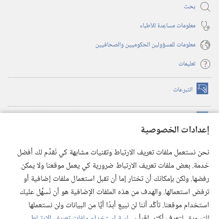
بحث
معلومات مساعِدة للأطباء
معلومات للمسؤولين الحكوميين والصحافيين
تعليمات
التبرعات
(يفتح
نافذة
جديدة)
مكتبة برج المراقبة الالكترونية
™
(يفتح
إعدادات الخصوصية
نافذة
JW Hub
جديدة)
(يفتح
نحن نستعمل ملفات تعريف الارتباط وتقنيات مشابهة كي نُقدِّم لك أفضل
نافذة
®
خدمة. بعض ملفات تعريف الارتباط ضرورية كي يعمل موقعنا ولا يمكن
تطبيق
JW Library
جديدة)
رفضها. ولكن بإمكانك أن تختار إما أن تقبل استعمال ملفات إضافية أو
مكتبة برج المراقبة
ترفض استعمالها. والهدف من هذه الملفات الإضافية هو أن نُسهِّل عليك
استخدام موقعنا. تأكَّد أننا لن نبيع أبدًا أيًّا من البيانات ولن نستعملها
للتسويق. لتعرف أكثر، اقرأ
سياسة استخدام ملفات تعريف الارتباط