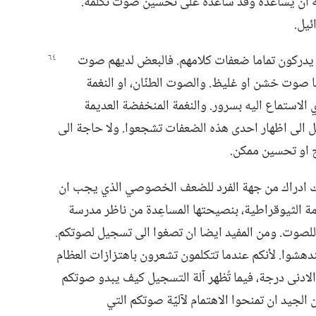
لّٰه ان يساعده وقد ساعده على تحسين صوت تكلمه.‏
يل.‏
ين يدركون تماما ضعفات كلامهم.‏ فالبعض لديهم صوت
وت خشن او غليظ.‏ والصوت الطنّان،‏ او النغمة
ي الاستماع اليه بسرور.‏ والنغمة المنخفضة العديمة
يل الى اظهار احدى هذه الضعفات تشجعوا.‏ ولا حاجة الى
 او تحسين ممكن.‏
الك ادراك من جهة الفرد للضعف الخصوصي الذي يجب ان
ة الثيوقراطية،‏ بنصيحتها المساعِدة من ناظر مدرسة
لصوت.‏ ومن المفيد ايضا ان تصغوا الى تسجيل لصوتكم.‏
ندهشوا.‏ لأنكم عندما تتكلمون تشعرون باهتزازات العظام
ادنى درجة،‏ فيما تُظهر آلة التسجيل كيف يبدو صوتكم
جيد ان تمنحوا الاهتمام لآليّة صوتكم التي