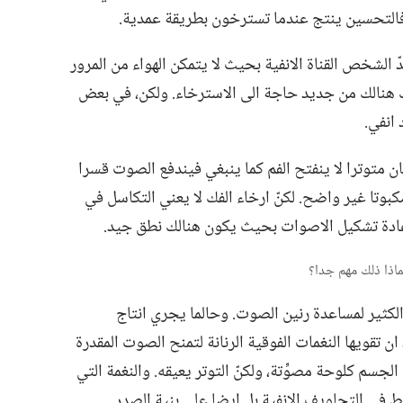
 فالتحسين ينتج عندما تسترخون بطريقة عمدية.‏
 الشخص القناة الانفية بحيث لا يتمكن الهواء من المرور
لك هنالك من جديد حاجة الى الاسترخاء.‏ ولكن،‏ في بعض
انفي.‏
ان متوترا لا ينفتح الفم كما ينبغي فيندفع الصوت قسرا
كبوتا غير واضح.‏ لكنّ ارخاء الفك لا يعني التكاسل في
عادة تشكيل الاصوات بحيث يكون هنالك نطق جيد.‏
الكثير لمساعدة رنين الصوت.‏ وحالما يجري انتاج
ن تقويها النغمات الفوقية الرنانة لتمنح الصوت المقدرة
لجسم كلوحة مصوِّتة،‏ ولكنّ التوتر يعيقه.‏ والنغمة التي
في التجاويف الانفية بل ايضا على بنية الصدر