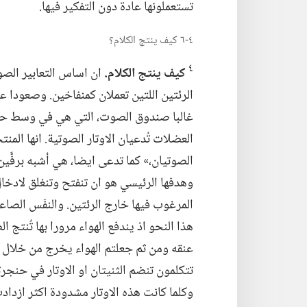
تستعملونها عادة دون التفكير فيها.‏
٤-‏٦ كيف ينتج الكلام؟‏
٤
كيف ينتج الكلام.‏
ان اساس التعابير الصو
الرئتين اللتين تعملان كمنفاخين.‏ وصعودا ع
غالبا صندوق الصوت،‏ التي هي في وسط حل
العضلات تُدعيان الاوتار الصوتية.‏ انها المنت
الصوتيان،‏» كما تدعى ايضا،‏ هي أشبه برفّ
وهدفها الرئيسي هو ان تنفتح وتنغلق لادخال ا
المرغوب فيها خارج الرئتين.‏ والنفَس الصاع
هذا النحو اذ يندفع الهواء مرورا بها تُنتج 
عنقه ومن ثم جعلتم الهواء يخرج من خلال ال
تتكلمون تنضم الثنيتان او الاوتار في حنج
وكلما كانت هذه الاوتار مشدودة اكثر ازد