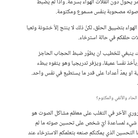
 يحول دون انفلات الهواء بسرعة.‏ واذا لم يُضبط
 صوته مصحوبة بنفَس مسموع ومكتومة.‏
اء بتضييق الحلق،‏ لكنّ ذلك لا ينتج إلاّ خشونة وتعبا
ات حلقكم في حالة استرخاء.‏
كذلك ينبغي للخطيب ان يطوّر ضبط الحجاب الحاجز
يأخذ نفَسا عميقا،‏ ويزفر تدريجيا وهو يتفوه ببطء
او يعدّ أعدادا على قدر ما يستطيع في نفَس واحد.‏
وري الآخر في التغلب على معظم مشاكل الصوت هو
ز شيء لمساعدة ايّ شخص على تحسين صوته ما لم
 التحسين الذي يمكنكم صنعه بتعلمكم الاسترخاء عند