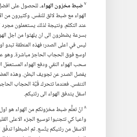
٧
ضبط مخزون الهواء.‏
للحصول على افضل 
الهواء مع ضبط لائق للنفَس.‏ وكثيرون من
عند التكلم.‏ ونتيجة لذلك يستعملون مجرد ا
بسرعة يضطرون الى ان يلهثوا من اجل الهواء.‏
ليس في اعلى الصدر؛‏ فهذه المنطقة تبدو او
اوسع فوق الحجاب الحاجز مباشرة.‏ وهو عض
سحب الهواء النقي ودفع الهواء المستعمَل ا
يفصل الصدر عن تجويف البطن.‏ وهذه العضل
التنفس.‏ فعندما تتحرك قُبَّة الحجاب الحاجز
اسفل يتدفق الهواء الى رئتيكم.‏
٨
انّ تعلُّم ضبط مخزونكم من الهواء هو او
واعيا كي تتجنبوا توسيع الجزء الاعلى القل
الاسفل من رئتيكم يتّسع.‏ ثم اضبطوا تدفّق ا