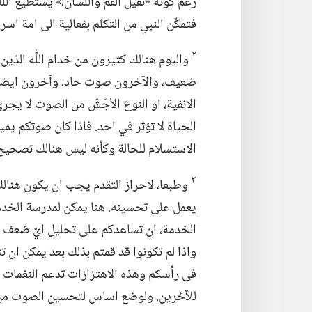
رغم كونه «ثقيل الفم واللسان،‏» يستطيع ال
فتمكّن النبي من التكلم بفعالية الى امة اسرائ
٢
واليوم هنالك كثيرون من خدام اللّٰه الذ
ضعيف،‏ والآخرون صوت حاد،‏ وآخرون ايضا ص
الانفية،‏ او النوع الأجَشّ من الصوت لا يجر
الحياة لا تؤثر في احد.‏ فاذا كان صوتكم يم
الاستسلام للحالة وكأنه ليس هنالك تصحيح
٣
وطبعا،‏ لاحراز التقدم يجب ان يكون هن
يعمل على تحسينه.‏ هنا يمكن لمدرسة الخدم
الخدمة،‏ ان تساعدكم على تحليل ايّ ضعف ل
واذا لم تكونوا قد قمتم بذلك بعد يمكن ان ت
في رأسكم وهذه الاهتزازات تدعم النغمات ال
للآخرين.‏ ولوضع اساس لتحسين الصوت من ال