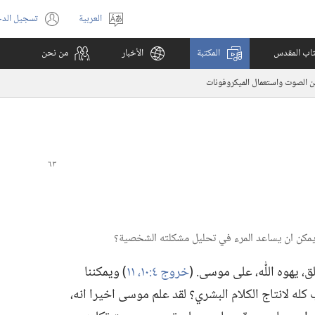
العربية
تسجيل الد
اختر
(يفتح
اللغة
نافذة
كتاب المقدس
المكتبة
الأخبار
من نحن
جديدة)
 الصوت واستعمال الميكروفونات
 يهوه اللّٰه،‏ على موسى.‏ (‏
خروج ٤:‏​١٠،‏ ١١
‏)‏ ويمكننا
له لانتاج الكلام البشري؟‏ لقد علم موسى اخيرا انه،‏