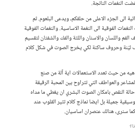
ضت النغمات الناتجة.‏
ية الى الجزء الاعلى من حلقكم،‏ ويدعى البلعوم.‏ ثم
نغمات الفوقية الى النغمة الاساسية.‏ والنغمات الفوقية
قف الفم واللسان والاسنان واللثة والفك والشفتان لتقسيم
ف ليّنة وحروف ساكنة لكي يخرج الصوت في شكل كلام
يه من حيث تعدد الاستعمالات اية آلة من صنع
المشاعر والعواطف التي تتراوح بين المحبة الرقيقة
حالة النقص بامكان الصوت البشري ان يغطي ما مداه
يقية جميلة بل ايضا نماذج كلام تثير القلوب عند
كما سنرى،‏ هنالك عنصران اساسيان.‏