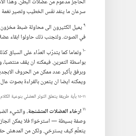
الحاجز مدعوم من عضلات البطن.‏ وهذا الامر
سرعان ما ينفد نفَس الخطيب وتصير نغمة
٩
يميل الكثيرون الى محاولة ضبط مخزون الهو
في الصوت.‏ ولتجنب ذلك حاولوا ابقاء عضل
١٠
وتماما كما يتدرّب العدّاء على السباق 
بواسطة التمرين.‏ فيمكنه ان يقف منتصبا،‏ و
وبرفق بأكبر عدد ممكن من الحروف الابجدية 
ويمكنه ايضا ان يتمرن بالقراءة بصوت عال.‏
١١-‏١٥ بأية طريقة يتعلق التوتر العضلي بنوعية الكلام الحاد والأنفي والمكتوم؟‏
١١
ارخاء العضلات المتشنجة.‏
والشيء الضر
وصفة بسيطة —‏ استرخوا!‏ فلا يمكن انجا
يتعلّم كيف يسترخي.‏ ولكن من المدهش حقا