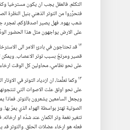
التكلم.‏ فالعقل يجب ان يكون مسترخيا وكذل
فتحرَّروا من التوتر الذهني بنيل النظرة الص
شعب يهوه.‏ فهل يصير اصدقاؤكم،‏ لمجرد جل
على الارض يواجهون مثل هذا الحضور الودّي
١٢
قد تحتاجون في بادئ الامر الى الاسترخاء 
قصير ومرتجّ بسبب توتر الاعصاب.‏ ويمكن 
على نحو نظامي،‏ محاولين كل الوقت ارخاء
١٣
وكما تعلَّمنا،‏ ان ازدياد التوتر في الاو
على نحو اوثق علت الاصوات التي تنتجونها.‏
ويجعل السامعين يشعرون بالتوتر.‏ فماذا يم
الصوتية تهتز بواسطة الهواء الذي يمرّ بها.‏ و
تتغير نغمة وتر الكمان عند شدّه او ارخائه.‏
فعله هو ارخاء عضلات الحلق.‏ والتوتر قد 