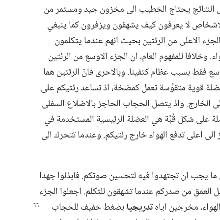
النتائج يحتاج الخطيب الى مخزون جيد ومستمر من
 الاشخاص لا يعرفون كيف يشهقون ويزفرون كما ينبغي
لجزء الاعلى من الرئتين بحيث انهم عندما يتكلمون
 وخلافا للمفهوم العام،‏ ان الجزء الاوسع من الرئتين
سع فقط بسبب عظام كتفينا.‏ وبالاحرى فانّ الرئتين هما
لة قوية متقوِّسة تعمل كمضخة،‏ اذ تساعد رئتيكم على
لى الخارج.‏ واذ يتصل الحجاب الحاجز بالاضلاع السفلى
ة على شكل قُبَّة هي العضلة الرئيسية المستخدمة في
 الى اعلى تدفع الهواء خارج رئتيكم.‏ وعندما تتحرك الى
ل ما يجب ان تجتهدوا فيه لتحسين صوتكم.‏ فابذلوا جهدا
يل العمق من صدركم عندما تشهقون للتكلم.‏ اجعلوا الجزء
لهواء،‏ مخرجين اياه
تدريجيا
بضغط خفيف للحجاب