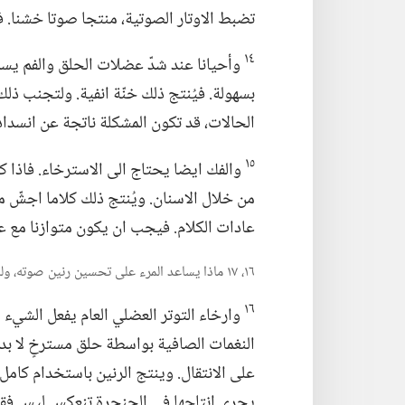
تضبط الاوتار الصوتية،‏ منتجا صوتا خشنا.‏
١٤
وأحيانا عند شدّ عضلات الحلق والفم يسدّ
بسهولة.‏ فيُنتج ذلك خنّة انفية.‏ ولتجنب ذ
الحالات،‏ قد تكون المشكلة ناتجة عن انسداد 
١٥
والفك ايضا يحتاج الى الاسترخاء.‏ فاذا ك
من خلال الاسنان.‏ ويُنتج ذلك كلاما اجشّ م
عادات الكلام.‏ فيجب ان يكون متوازنا مع 
١٦،‏ ١٧ ماذا يساعد المرء على تحسين رنين صوته،‏ ولماذا ذلك مهم جدا؟‏
١٦
وارخاء التوتر العضلي العام يفعل الشيء 
النغمات الصافية بواسطة حلق مسترخٍ لا بد ا
على الانتقال.‏ وينتج الرنين باستخدام كامل ا
يجري انتاجها في الحنجرة تنعكس ليس فقط 