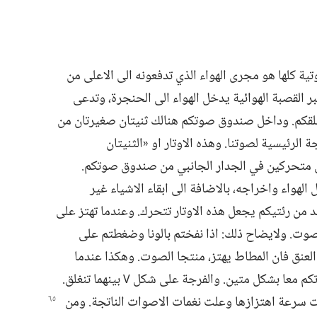
تية كلها هو مجرى الهواء الذي تدفعونه الى الاعلى من
بر القصبة الهوائية يدخل الهواء الى الحنجرة،‏ وتدعى
قكم.‏ وداخل صندوق صوتكم هنالك ثنيتان صغيرتان من
جة الرئيسية لصوتنا.‏ وهذه الاوتار او «الثنيتان
َين متحركين في الجدار الجانبي من صندوق صوتكم.‏
لهواء واخراجه،‏ بالاضافة الى ابقاء الاشياء غير
د من رئتيكم يجعل هذه الاوتار تتحرك.‏ وعندما تهتز على
الصوت.‏ ولايضاح ذلك:‏ اذا نفختم بالونا وضغطتم على
عنق فان المطاط يهتز،‏ منتجا الصوت.‏ وهكذا عندما
رتكم معا بشكل متين.‏ والفرجة على شكل
بينهما تنغلق.‏
V
ادت سرعة اهتزازها وعلت نغمات
الاصوات الناتجة.‏ ومن