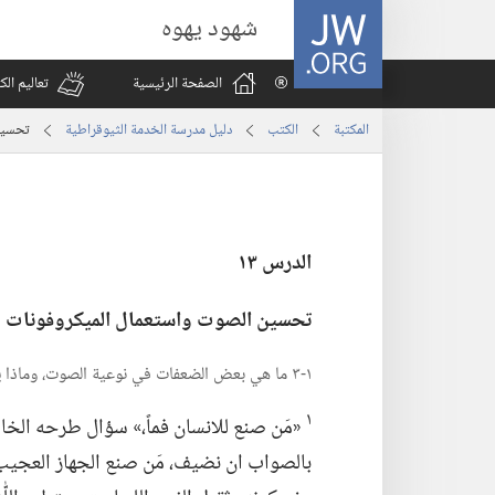
JW.ORG
شهود يهوه
الصفحة الرئيسية
تعاليم ال
المكتبة
الكتب
دليل مدرسة الخدمة الثيوقراطية
تحسين
الدرس ١٣
تحسين الصوت واستعمال الميكروفونات
١-‏٣ ما هي بعض الضعفات في نوعية الصوت،‏ وماذا يمكن ان يساعد المرء في تحليل مشكلته الشخصية؟‏
١
‏«مَن صنع للانسان فماً،‏» سؤال طرحه الخالق،‏
بالصواب ان نضيف،‏ مَن صنع الجهاز العجيب ك