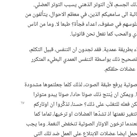
ك الجسم،‏ لأن التوتر الذهني يسبب التوتر العضلي.‏
ائبة الى سامعيكم الذين،‏ في معظم الاحوال،‏ يتألفون من
وسهم في صفوف،‏ اعداء فجأة؟‏ طبعا لا.‏ وما من اناس
 والمحب كما نفعل نحن قانونيا.‏
بطريقة عمدية.‏ فقد تجدون ان التنفس،‏ قبيل التكلم،‏
تصحيح ذلك بواسطة التنفس العمدي البطيء المتكرر
 عضلات حلقكم.‏
تار الصوتية يرفع طبقة الصوت،‏ لذلك كلما جعلتموها مشدودة
 ويمكن ان يُنتج ذلك صوتا حادا،‏ صوتا يبدو متوترا
كن فعله للتغلب على ذلك؟‏ حسنا،‏
تذكَّروا ان اوتاركم
تتغير نغمتها اذ تشدّها العضلات او ترخيها،‏ تماما كما
 فعندما ترخون الاوتار الصوتية تنخفض النغمة.‏ وما يجب
يحمل ايضا عضلات الابتلاع على العمل ضد تلك التي