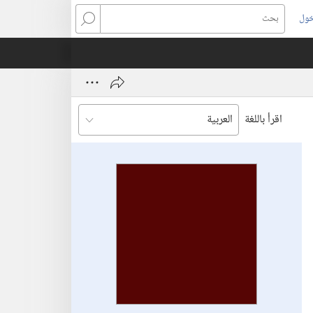
خول
بحث
اقرأ باللغة