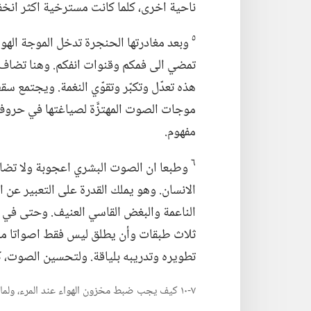
ناحية اخرى،‏ كلما كانت مسترخية اكثر انخف
٥
وبعد مغادرتها الحنجرة تدخل الموجة الهوائ
تمضي الى فمكم وقنوات انفكم.‏ وهنا تضاف ال
هذه تعدّل وتكبّر وتقوّي النغمة.‏ ويجتمع س
موجات الصوت المهتزَّة لصياغتها في حرو
مفهوم.‏
٦
وطبعا ان الصوت البشري اعجوبة ولا تضاه
الانسان.‏ وهو يملك القدرة على التعبير عن 
الناعمة والبغض القاسي العنيف.‏ وحتى في 
ثلاث طبقات وأن يطلق ليس فقط اصواتا موس
تطويره وتدريبه بلياقة.‏ ولتحسين الصوت،‏ 
٧-‏١٠ كيف يجب ضبط مخزون الهواء عند المرء،‏ ولماذا؟‏