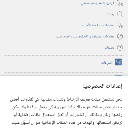
فيديوات مع وصف سمعي
بحث
معلومات مساعِدة للأطباء
معلومات للمسؤولين الحكوميين والصحافيين
تعليمات
التبرعات
(يفتح
نافذة
جديدة)
مكتبة برج المراقبة الالكترونية
™
(يفتح
إعدادات الخصوصية
نافذة
JW Hub
جديدة)
(يفتح
نحن نستعمل ملفات تعريف الارتباط وتقنيات مشابهة كي نُقدِّم لك أفضل
نافذة
®
خدمة. بعض ملفات تعريف الارتباط ضرورية كي يعمل موقعنا ولا يمكن
تطبيق
JW Library
جديدة)
رفضها. ولكن بإمكانك أن تختار إما أن تقبل استعمال ملفات إضافية أو
مكتبة برج المراقبة
ترفض استعمالها. والهدف من هذه الملفات الإضافية هو أن نُسهِّل عليك