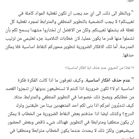
كليا.‏
٢٠
وبالنظر الى ذلك،‏ الى ايّ حد يجب ان تكون تغطية المواد كاملة في
تعيينكم؟‏ لا يجب التضحية بالتطوير المنطقي والمترابط لمجرد تغطية كل
نقطة قد يشملها تعيينكم.‏ ولكن من الافضل ان تختاروا مشهدا يسمح لكم بأن
تشملوا منها قدر ما يكون عمليا،‏ لان خطابات التلاميذ جزء تعليمي من ترتيب
المدرسة.‏ أما تلك الافكار الضرورية لتطوير محوركم كنقاط اساسية فلا يمكن
حذفها.‏
٢١ لماذا من الحيوي عدم حذف اية افكار اساسية؟‏
٢١
عدم حذف افكار اساسية.‏
وكيف تعرفون ما اذا كانت الفكرة فكرة
اساسية ام لا؟‏ تكون ضرورية اذا كنتم لا تستطيعون بدونها ان تنجزوا القصد
من خطابكم.‏ ويصحّ ذلك خصوصا في التطوير المنطقي والمترابط.‏ مثلا،‏
كيف تتدبَّرون امركم اذا بنى لكم احد المتعهدين بيتا من طبقتين وترك
الدرج؟‏ وكذلك ايضا اذا حذفتم بعض النقاط الضرورية من الخطاب لا يمكن
ان يكون منطقيا ومترابطا في التطوير.‏ فهنالك شيء ناقص وبعض الحضور
سيضيعون.‏ ولكنّ ذلك لا يحدث عندما يكون الخطاب مترابطا ومنطقيا في