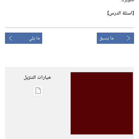
تطويره.‏
‏[اسئلة الدرس]‏
ما يسبق
ما يلي
خيارات التنزيل
خيارات
تنزيل
الاصدارات
دليل
مدرسة
الخدمة