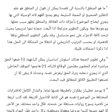
١٠
ما هو المنطق؟‏ بالنسبة الى قصدنا يمكن ان نقول ان المنطق هو علم
التفكير الصحيح او الحجة السليمة.‏ وهو يمنح الفهم لانه الوسيلة التي بها
يجري ايضاح الموضوع بأجزائه ذات العلاقة.‏ والمنطق يُظهر سبب عملها
ووجودها معا.‏ ويكون التطوير مترابطا اذا اتَّبعت حجته نموا تدريجيا بحيث
تتحد كافة الاجزاء على نحو متسلسل.‏ وقد يكون التطوير المنطقي وفقا
للاهمية،‏ او بحسب الترتيب التاريخي،‏ او انتقالا من المشكلة الى الحل،‏ هذا
اذا ذكرنا احتمالات قليلة.‏
١١
وفي تطوير الحجة هنالك اسلوبان اساسيان يمكن اتّباعهما.‏ (‏١)‏ ضعوا الحق
مباشرة امام الحضور،‏ مقدِّمين الوقائع لاثباته.‏ (‏٢)‏ هاجموا الموقف الخاطئ
الذي اذ يجري دحضه يترك الحق ليفرض نفسه.‏ وعندئذ لا يبقى إلا ان
تصنعوا التطبيق اللائق للحقائق قيد البحث.‏
١٢
لا يوجد خطيبان يفكران بالطريقة نفسها تماما.‏ والمثال الكامل للاقترابات
المختلفة من الموضوع نفسه هو في كتابة الاناجيل الاربعة.‏ لقد كتب اربعة
من تلاميذ يسوع روايات مستقلة عن خدمته.‏ فكل واحد مختلف عن الآخر،‏
إلا انهم جميعا كتبوا عروضا معقولة ومنطقية.‏ وكل واحد طوَّر المواد لانجاز