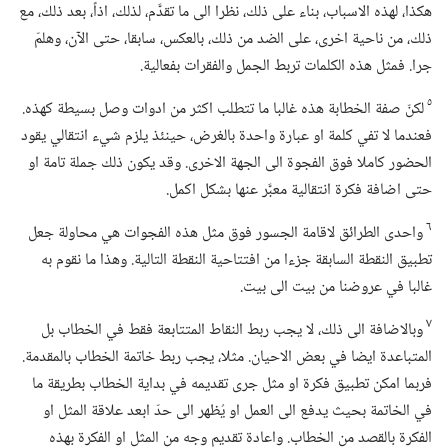
هكذا،‏ لهذه الاسباب،‏ بناء على ذلك،‏ نظرا الى ما تقدَّم،‏ لذلك،‏ اذاً،‏ بعد ذلك،‏ مع
ذلك،‏ من ناحية اخرى،‏ على الضد من ذلك،‏ بالعكس،‏ سابقا،‏ حتى الآن،‏ وهلمّ
جرا.‏ فمثل هذه الكلمات تربط الجمل والفقرات بفعالية.‏
٥
لكنّ صفة الخطابة هذه غالبا ما تتطلب اكثر من ادوات وصل بسيطة كهذه.‏
فعندما لا تفي كلمة او عبارة واحدة بالغرض،‏ حينئذ يلزم شيء انتقالي يقود
الحضور كاملا فوق الفجوة الى الجهة الاخرى.‏ وقد يكون ذلك جملة تامة او
حتى اضافة فكرة انتقالية معبَّر عنها بشكل اكمل.‏
٦
واحدى الطرائق لاقامة الجسور فوق مثل هذه الفجوات هي محاولة جعل
تطبيق النقطة السابقة جزءا من افتتاحية النقطة التالية.‏ وهذا ما نقوم به
غالبا في عروضنا من بيت الى بيت.‏
٧
وبالاضافة الى ذلك،‏ لا يجب ربط النقاط المتتابعة فقط في الخطاب بل
المتباعدة ايضا في بعض الاحيان.‏ مثلا،‏ يجب ربط خاتمة الخطاب بالمقدمة.‏
فربما امكن تطبيق فكرة او مثل جرى تقديمه في بداية الخطاب بطريقة ما
في الخاتمة بحيث يدفع الى العمل او يُظهر الى حدّ ابعد علاقة المثل او
الفكرة بالقصد من الخطاب.‏ واعادة تقديم وجه من المثل او الفكرة بهذه