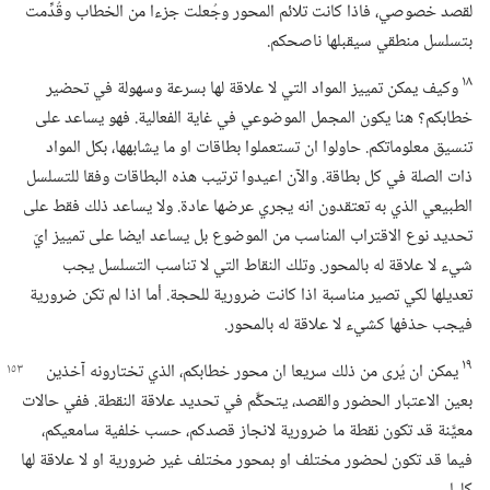
لقصد خصوصي،‏ فاذا كانت تلائم المحور وجُعلت جزءا من الخطاب وقُدِّمت
بتسلسل منطقي سيقبلها ناصحكم.‏
١٨
وكيف يمكن تمييز المواد التي لا علاقة لها بسرعة وسهولة في تحضير
خطابكم؟‏ هنا يكون المجمل الموضوعي في غاية الفعالية.‏ فهو يساعد على
تنسيق معلوماتكم.‏ حاولوا ان تستعملوا بطاقات او ما يشابهها،‏ بكل المواد
ذات الصلة في كل بطاقة.‏ والآن اعيدوا ترتيب هذه البطاقات وفقا للتسلسل
الطبيعي الذي به تعتقدون انه يجري عرضها عادة.‏ ولا يساعد ذلك فقط على
تحديد نوع الاقتراب المناسب من الموضوع بل يساعد ايضا على تمييز ايّ
شيء لا علاقة له بالمحور.‏ وتلك النقاط التي لا تناسب التسلسل يجب
تعديلها لكي تصير مناسبة اذا كانت ضرورية للحجة.‏ أما اذا لم تكن ضرورية
فيجب حذفها كشيء لا علاقة له بالمحور.‏
١٩
يمكن ان يُرى من ذلك سريعا ان محور خطابكم،‏ الذي تختارونه آخذين
بعين الاعتبار الحضور والقصد،‏ يتحكَّم في تحديد علاقة النقطة.‏ ففي حالات
معيَّنة قد تكون نقطة ما ضرورية لانجاز قصدكم،‏ حسب خلفية سامعيكم،‏
فيما قد تكون لحضور مختلف او بمحور مختلف غير ضرورية او لا علاقة لها