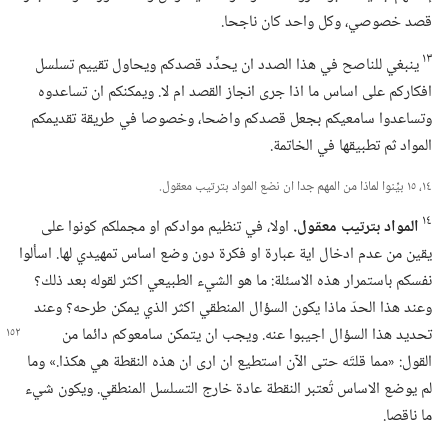
قصد خصوصي،‏ وكل واحد كان ناجحا.‏
١٣
ينبغي للناصح في هذا الصدد ان يحدِّد قصدكم ويحاول تقييم تسلسل
افكاركم على اساس ما اذا جرى انجاز القصد ام لا.‏ ويمكنكم ان تساعدوه
وتساعدوا سامعيكم بجعل قصدكم واضحا،‏ وخصوصا في طريقة تقديمكم
المواد ثم تطبيقها في الخاتمة.‏
١٤،‏ ١٥ بيِّنوا لماذا من المهم جدا ان نضع المواد بترتيب معقول.‏
١٤
المواد بترتيب معقول.‏
اولا،‏ في تنظيم موادكم او مجملكم كونوا على
يقين من عدم ادخال اية عبارة او فكرة دون وضع اساس تمهيدي لها.‏ اسألوا
نفسكم باستمرار هذه الاسئلة:‏ ما هو الشيء الطبيعي اكثر لقوله بعد ذلك؟‏
وعند هذا الحدّ ماذا يكون السؤال المنطقي اكثر الذي يمكن طرحه؟‏ وعند
تحديد هذا السؤال اجيبوا عنه.‏
ويجب ان يتمكن سامعوكم دائما من
القول:‏ «مما قلتَه حتى الآن استطيع ان ارى ان هذه النقطة هي هكذا.‏» وما
لم يوضع الاساس تُعتبر النقطة عادة خارج التسلسل المنطقي.‏ ويكون شيء
ما ناقصا.‏