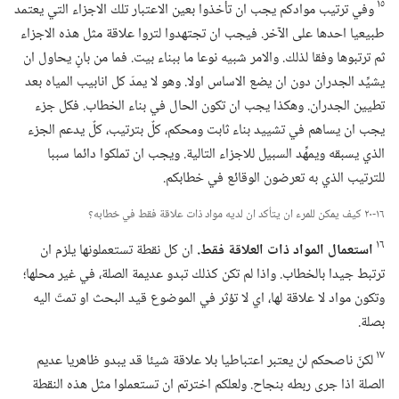
١٥
وفي ترتيب موادكم يجب ان تأخذوا بعين الاعتبار تلك الاجزاء التي يعتمد
طبيعيا احدها على الآخر.‏ فيجب ان تجتهدوا لتروا علاقة مثل هذه الاجزاء
ثم ترتبوها وفقا لذلك.‏ والامر شبيه نوعا ما ببناء بيت.‏ فما من بانٍ يحاول ان
يشيِّد الجدران دون ان يضع الاساس اولا.‏ وهو لا يمدّ كل انابيب المياه بعد
تطيين الجدران.‏ وهكذا يجب ان تكون الحال في بناء الخطاب.‏ فكل جزء
يجب ان يساهم في تشييد بناء ثابت ومحكم،‏ كلٌ بترتيب،‏ كلٌ يدعم الجزء
الذي يسبقه ويمهِّد السبيل للاجزاء التالية.‏ ويجب ان تملكوا دائما سببا
للترتيب الذي به تعرضون الوقائع في خطابكم.‏
١٦-‏٢٠ كيف يمكن للمرء ان يتأكد ان لديه مواد ذات علاقة فقط في خطابه؟‏
١٦
استعمال المواد ذات العلاقة فقط.‏
ان كل نقطة تستعملونها يلزم ان
ترتبط جيدا بالخطاب.‏ واذا لم تكن كذلك تبدو عديمة الصلة،‏ في غير محلها؛‏
وتكون مواد لا علاقة لها،‏ اي لا تؤثر في الموضوع قيد البحث او تمتّ اليه
بصلة.‏
١٧
لكنّ ناصحكم لن يعتبر اعتباطيا بلا علاقة شيئا قد يبدو ظاهريا عديم
الصلة اذا جرى ربطه بنجاح.‏ ولعلكم اخترتم ان تستعملوا مثل هذه النقطة