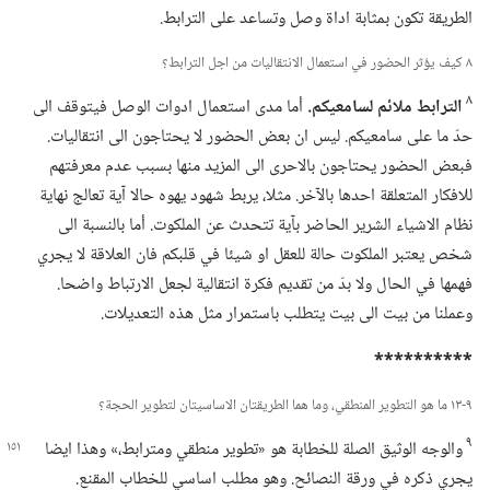
الطريقة تكون بمثابة اداة وصل وتساعد على الترابط.‏
٨ كيف يؤثر الحضور في استعمال الانتقاليات من اجل الترابط؟‏
٨
الترابط ملائم لسامعيكم.‏
أما مدى استعمال ادوات الوصل فيتوقف الى
حدّ ما على سامعيكم.‏ ليس ان بعض الحضور لا يحتاجون الى انتقاليات.‏
فبعض الحضور يحتاجون بالاحرى الى المزيد منها بسبب عدم معرفتهم
للافكار المتعلقة احدها بالآخر.‏ مثلا،‏ يربط شهود يهوه حالا آية تعالج نهاية
نظام الاشياء الشرير الحاضر بآية تتحدث عن الملكوت.‏ أما بالنسبة الى
شخص يعتبر الملكوت حالة للعقل او شيئا في قلبكم فان العلاقة لا يجري
فهمها في الحال ولا بدّ من تقديم فكرة انتقالية لجعل الارتباط واضحا.‏
وعملنا من بيت الى بيت يتطلب باستمرار مثل هذه التعديلات.‏
‏**********‏
٩-‏١٣ ما هو التطوير المنطقي،‏ وما هما الطريقتان الاساسيتان لتطوير الحجة؟‏
٩
والوجه الوثيق الصلة للخطابة هو «تطوير منطقي ومترابط،‏»
وهذا ايضا
يجري ذكره في ورقة النصائح.‏ وهو مطلب اساسي للخطاب المقنع.‏