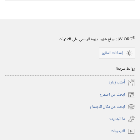
الثيوقراطية
®
JW.ORG
:‏ موقع شهود يهوه الرسمي على الانترنت
إعدادات المظهر
روابط سريعة
أُطلب زيارة
ابحث عن اجتماع
(يفتح
نافذة
ابحث عن مكان الاجتماع
(يفتح
جديدة)
نافذة
ما الجديد؟‏
جديدة)
الفيديوات