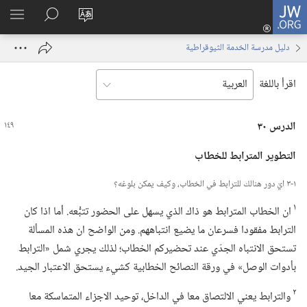
JW.ORG
تسجيل
تغيير
البحث
اظهر
الدخول
لغة
في
القائم
(يفتح
دليل مدرسة الخدمة الثيوقراطية
الموقع
JW.‎ORG
نافذة
جديدة)
اقرأ باللغة
الدرس ٣٠
التطوير المترابط للخطاب
١-‏٣ ايّ دور هنالك للترابط في الخطاب،‏ وكيف يمكن بلوغه؟‏
١
ان الخطاب المترابط هو ذاك الذي يسهل على الحضور تتبُّعه.‏ أما اذا كان
الترابط مفقودا فسرعان ما يضيع انتباههم.‏ ومن الواضح ان هذه المسألة
تستحق الانتباه الجدّي عند تحضيركم الخطاب؛‏ لذلك يجري شمل «الترابط
بأدوات الوصل» في ورقة النصائح الخطابية كشيء يستحق الاعتبار الجيد.‏
٢
والترابط يعني الالتصاق معا في الداخل،‏ توحيد الاجزاء المتماسكة معا