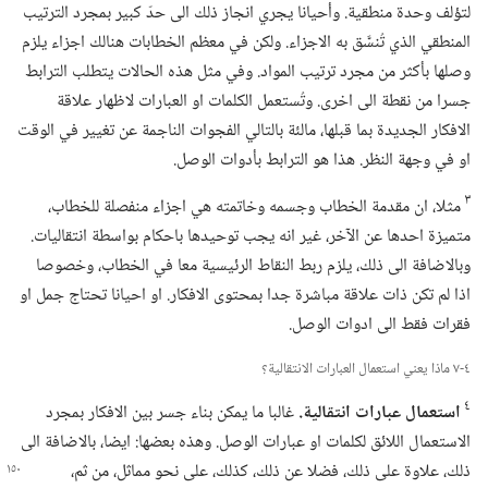
لتؤلف وحدة منطقية.‏ وأحيانا يجري انجاز ذلك الى حدّ كبير بمجرد الترتيب
المنطقي الذي تُنسَّق به الاجزاء.‏ ولكن في معظم الخطابات هنالك اجزاء يلزم
وصلها بأكثر من مجرد ترتيب المواد.‏ وفي مثل هذه الحالات يتطلب الترابط
جسرا من نقطة الى اخرى.‏ وتُستعمل الكلمات او العبارات لاظهار علاقة
الافكار الجديدة بما قبلها،‏ مالئة بالتالي الفجوات الناجمة عن تغيير في الوقت
او في وجهة النظر.‏ هذا هو الترابط بأدوات الوصل.‏
٣
مثلا،‏ ان مقدمة الخطاب وجسمه وخاتمته هي اجزاء منفصلة للخطاب،‏
متميزة احدها عن الآخر،‏ غير انه يجب توحيدها باحكام بواسطة انتقاليات.‏
وبالاضافة الى ذلك،‏ يلزم ربط النقاط الرئيسية معا في الخطاب،‏ وخصوصا
اذا لم تكن ذات علاقة مباشرة جدا بمحتوى الافكار.‏ او احيانا تحتاج جمل او
فقرات فقط الى ادوات الوصل.‏
٤-‏٧ ماذا يعني استعمال العبارات الانتقالية؟‏
٤
استعمال عبارات انتقالية.‏
غالبا ما يمكن بناء جسر بين الافكار بمجرد
الاستعمال اللائق لكلمات او عبارات الوصل.‏ وهذه بعضها:‏ ايضا،‏ بالاضافة الى
ذلك،‏ علاوة على ذلك،‏ فضلا عن ذلك،‏
كذلك،‏ على نحو مماثل،‏ من ثم،‏