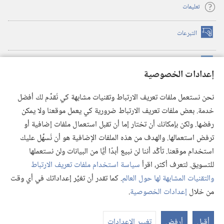
تعليمات
التبرعات
(يفتح
نافذة
جديدة)
مكتبة برج المراقبة الالكترونية
™
(يفتح
إعدادات الخصوصية
نافذة
JW Hub
جديدة)
(يفتح
نحن نستعمل ملفات تعريف الارتباط وتقنيات مشابهة كي نُقدِّم لك أفضل
نافذة
®
خدمة. بعض ملفات تعريف الارتباط ضرورية كي يعمل موقعنا ولا يمكن
تطبيق
JW Library
جديدة)
رفضها. ولكن بإمكانك أن تختار إما أن تقبل استعمال ملفات إضافية أو
مكتبة برج المراقبة
ترفض استعمالها. والهدف من هذه الملفات الإضافية هو أن نُسهِّل عليك
استخدام موقعنا. تأكَّد أننا لن نبيع أبدًا أيًّا من البيانات ولن نستعملها
للتسويق. لتعرف أكثر، اقرأ
سياسة استخدام ملفات تعريف الارتباط
والتقنيات المشابهة لها حول العالم
. كما تقدر أن تغيِّر إعداداتك في أي وقت
Copyright
© 2026 .Watch Tower Bible and Tract Society of Pennsylvania
من خلال
إعدادات الخصوصية
.
شروط الاستخدام
|
سياسة الخصوصية
|
إعدادات الخصوصية
عر
الم
أقبل
أرفض
تغيير الإعدادات