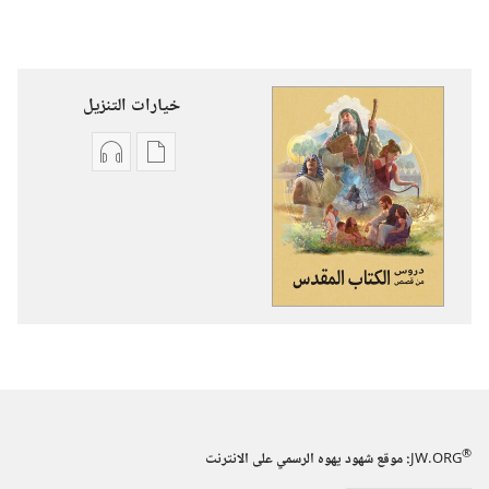
خيارات التنزيل
خيارات
خيارات
تنزيل
تنزيل
الاصدارات
التسجيلات
دروس
السمعية
من
دروس
قصص
من
الكتاب
قصص
المقدس
الكتاب
المقدس
®
JW.ORG
:‏ موقع شهود يهوه الرسمي على الانترنت