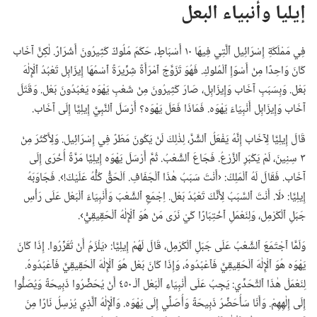
إيليا وأنبياء البعل
فِي مَمْلَكَةِ إِسْرَائِيل ٱلَّتِي فِيهَا ١٠ أَسْبَاطٍ،‏ حَكَمَ مُلُوكٌ كَثِيرُونَ أَشْرَارٌ.‏ لٰكِنَّ آخَاب
كَانَ وَاحِدًا مِنْ أَسْوَإِ ٱلْمُلوكِ.‏ فَهُوَ تَ‍زَوَّجَ ٱمْرَأَةً شِرِّيرَةً ٱسْمُهَا إِيزَابِل تَعْبُدُ ٱلْإِلٰهَ
بَعْل.‏ وَبِسَبَبِ آخَاب وَإِيزَابِل،‏ صَارَ كَثِيرُونَ مِنْ شَعْبِ يَهْوَه يَعْبُدُونَ بَعْل.‏ وَقَتَلَ
آخَاب وَإِيزَابِل أَنْبِيَاءَ يَهْوَه.‏ فَمَاذَا فَعَلَ يَهْوَه؟‏ أَرْسَلَ ٱلنَّبِيَّ إِيلِيَّا إِلَى آخَاب.‏
قَالَ إِيلِيَّا لِآخَاب إِنَّهُ يَفْعَلُ ٱلشَّرَّ،‏ لِذٰلِكَ لَنْ يَكُونَ مَطَرٌ فِي إِسْرَائِيل.‏ وَلِأَكْثَرَ مِنْ
٣ سِنِينَ،‏ لَمْ يَكْبَرِ ٱلزَّرْعُ.‏ فَجَاعَ ٱلشَّعْبُ.‏ ثُمَّ أَرْسَلَ يَهْوَه إِيلِيَّا مَرَّةً أُخْرَى إِلَى
آخَاب.‏ فَقَالَ لَهُ ٱلْمَلِكُ:‏ ‹أَنْتَ سَبَبُ هٰذَا ٱلْجَفَافِ.‏ اَلْحَقُّ كُلُّهُ عَلَيْكَ!‏›.‏ فَجَاوَبَهُ
إِيلِيَّا:‏ ‹لَا.‏ أَنْتَ ٱلسَّبَبُ لِأَنَّكَ تَعْبُدُ بَعْل.‏ اِجْمَعِ ٱلشَّعْبَ وَأَنْبِيَاءَ ٱلْبَعْل عَلَى رَأْسِ
جَبَلِ ٱلْكَرْمِل،‏ وَلِنَعْمَلِ ٱخْتِبَارًا كَيْ نَرَى مَنْ هُوَ ٱلْإِلٰهُ ٱلْحَقِيقِيُّ›.‏
وَلَمَّا ٱجْتَمَعَ ٱلشَّعْبُ عَلَى جَبَلِ ٱلْكَرْمِل،‏ قَالَ لَهُمْ إِيلِيَّا:‏ ‹يَلْزَمُ أَنْ تُقَرِّرُوا.‏ إِذَا كَانَ
يَهْوَه هُوَ ٱلْإِلٰهَ ٱلْحَقِيقِيَّ فَٱعْبُدُوهُ،‏ وَإِذَا كَانَ بَعْل هُوَ ٱلْإِلٰهَ ٱلْحَقِيقِيَّ فَٱعْبُدُوهُ.‏
لِنَعْمَلْ هٰذَا ٱلتَّحَدِّي:‏ يَجِبُ عَلَى أَنْبِيَاءِ ٱلْبَعْل ٱلْـ‍ ٤٥٠ أَنْ يُحَضِّرُوا ذَبِيحَةً وَيُصَلُّوا
إِلَى إِلٰهِهِمْ.‏ وَأَنَا سَأُحَضِّرُ ذَبِيحَةً وَأُصَلِّي إِلَى يَهْوَه.‏ وَٱلْإِلٰهُ ٱلَّذِي يُرْسِلُ نَارًا مِنَ