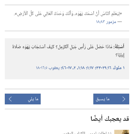
‏«‏
لِيَعْلَمِ ٱلنَّاسُ أَنَّ ٱسْمَكَ يَهْوَه،‏ وَأَنَّكَ وَحْدَكَ ٱلْعَالِي عَلَى كُلِّ ٱلْأَرْضِ
‏»‏
‏.‏
—‏
مزمور ٨٣:‏١٨
أَسْئِلَةٌ:‏
مَاذَا حَصَلَ عَلَى رَأْسِ جَبَلِ ٱلْكَرْمِل؟‏ كَيْفَ ٱسْتَجَابَ يَهْوَه صَلَاةَ
إِيلِيَّا؟‏
١ ملوك ١٦:‏٢٩-‏٣٣؛‏
١٧:‏١؛‏
١٨:‏١،‏ ٢،‏
١٧-‏٤٦؛‏
يعقوب ٥:‏١٦-‏١٨
ما يسبق
ما يلي
قد يعجبك أيضًا
نشاطات لدرس الكتاب المقدس