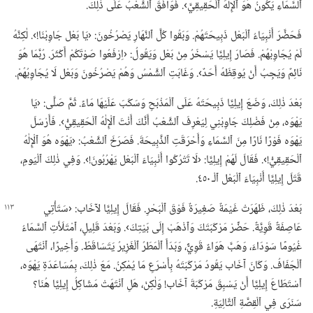
ٱلسَّمَاءِ يَكُونُ هُوَ ٱلْإِلٰهَ ٱلْحَقِيقِيَّ›.‏ فَوَافَقَ ٱلشَّعْبُ عَلَى ذٰلِكَ.‏
فَحَضَّرَ أَنْبِيَاءُ ٱلْبَعْل ذَبِيحَتَهُمْ.‏ وَبَقُوا كُلَّ ٱلنَّهَارِ يَصْرُخُونَ:‏ ‹يَا بَعْل جَاوِبْنَا!‏›.‏ لٰكِنَّهُ
لَمْ يُجَاوِبْهُمْ.‏ فَصَارَ إِيلِيَّا يَسْخَرُ مِنْ بَعْل وَيَقُولُ:‏ ‹اِرْفَعُوا صَوْتَكُمْ أَكْثَرَ.‏ رُبَّمَا هُوَ
نَائِمٌ وَيَجِبُ أَنْ يُوقِظَهُ أَحَدٌ›.‏ وَغَابَتِ ٱلشَّمْسُ وَهُمْ يَصْرُخُونَ وَبَعْل لَا يُجَاوِبُهُمْ.‏
بَعْدَ ذٰلِكَ،‏ وَضَعَ إِيلِيَّا ذَبِيحَتَهُ عَلَى ٱلْمَذْبَحِ وَسَكَبَ عَلَيْهَا مَاءً.‏ ثُمَّ صَلَّى:‏ ‹يَا
يَهْوَه،‏ مِنْ فَضْلِكَ جَاوِبْنِي لِيَعْرِفَ ٱلشَّعْبُ أَنَّكَ أَنْتَ ٱلْإِلٰهُ ٱلْحَقِيقِيُّ›.‏ فَأَرْسَلَ
يَهْوَه فَوْرًا نَارًا مِنَ ٱلسَّمَاءِ وَأَحْرَقَتِ ٱلذَّبِيحَةَ.‏ فَصَرَخَ ٱلشَّعْبُ:‏ ‹يَهْوَه هُوَ ٱلْإِلٰهُ
ٱلْحَقِيقِيُّ!‏›.‏ فَقَالَ لَهُمْ إِيلِيَّا:‏ ‹لَا تَتْرُكُوا أَنْبِيَاءَ ٱلْبَعْل يَهْرُبُونَ!‏›.‏ وَفِي ذٰلِكَ ٱلْيَومِ،‏
قَتَلَ إِيلِيَّا أَنْبِيَاءَ ٱلْبَعْل ٱلْـ‍ ٤٥٠.‏
بَعْدَ ذٰلِكَ،‏ ظَهَرَتْ غَيْمَةٌ صَغِيرَةٌ فَوْقَ ٱلْبَحْرِ.‏ فَقَالَ إِيلِيَّا لآخَاب:‏ ‹سَتَأْتِي
عَاصِفَةٌ قَوِيَّةٌ.‏ حَضِّرْ مَرْكَبَتَكَ وَٱذْهَبْ إِلَى بَيْتِكَ›.‏ وَبَعْدَ قَلِيلٍ،‏ ٱمْتَلَأَتِ ٱلسَّمَاءُ
غُيُومًا سَوْدَاءَ،‏ وَهَبَّ هَوَاءٌ قَوِيٌّ،‏ وَبَدَأَ ٱلْمَطَرُ ٱلْغَزِيرُ يَتَسَاقَطُ.‏ وَأَخِيرًا،‏ ٱنْتَهَى
ٱلْجَفَافُ.‏ وَكَانَ آخَاب يَقُودُ مَرْكَبَتَهُ بِأَسْرَعِ مَا يُمْكِنُ.‏ مَعَ ذٰلِكَ،‏ بِمُسَاعَدَةِ يَهْوَه،‏
ٱسْتَطَاعَ إِيلِيَّا أَنْ يَسْبِقَ مَرْكَبَةَ آخَاب!‏ وَلٰكِنْ،‏ هَلِ ٱنْتَهَتْ مَشَاكِلُ إِيلِيَّا هُنَا؟‏
سَنَرَى فِي ٱلْقِصَّةِ ٱلتَّالِيَةِ.‏