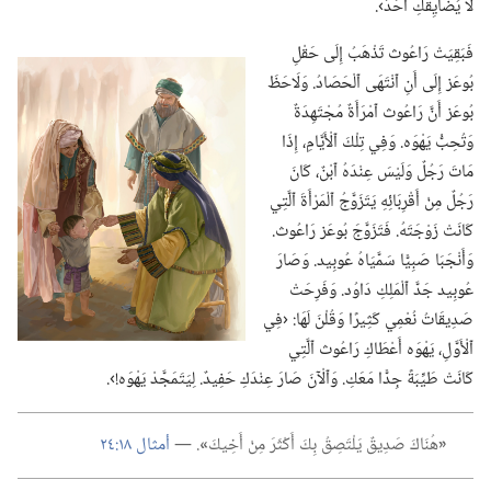
لَا يُضَايِقَكِ أَحَدٌ›.‏
فَبَقِيَتْ رَاعُوث تَذْهَبُ إِلَى حَقْلِ
بُوعَز إِلَى أَنِ ٱنْتَهَى ٱلْحَصَادُ.‏ وَلَاحَظَ
بُوعَز أَنَّ رَاعُوث ٱمْرَأَةٌ مُجْتَهِدَةٌ
وَتُحِبُّ يَهْوَه.‏ وَفِي تِلْكَ ٱلْأَيَّامِ،‏ إِذَا
مَاتَ رَجُلٌ وَلَيْسَ عِنْدَهُ ٱبْنٌ،‏ كَانَ
رَجُلٌ مِنْ أَقْرِبَائِهِ يَتَزَوَّجُ ٱلْمَرْأَةَ ٱلَّتِي
كَانَتْ زَوْجَتَهُ.‏ فَتَزَوَّجَ بُوعَز رَاعُوث.‏
وَأَنْجَبَا صَبِيًّا سَمَّيَاهُ عُوبِيد.‏ وَصَارَ
عُوبِيد جَدَّ ٱلْمَلِكِ دَاوُد.‏ وَفَرِحَتْ
صَدِيقَاتُ نُعْمِي كَثِيرًا وَقُلْنَ لَهَا:‏ ‹فِي
ٱلْأَوَّلِ،‏ يَهْوَه أَعْطَاكِ رَاعُوث ٱلَّتِي
كَانَتْ طَيِّبَةً جِدًّا مَعَكِ.‏ وَٱلْآنَ صَارَ عِنْدَكِ حَفِيدٌ.‏ لِيَتَمَجَّدْ يَهْوَه!‏›.‏
‏«‏
هُنَاكَ صَدِيقٌ يَلْتَصِقُ بِكَ أَكْثَرَ مِنْ أَخِيكَ
‏»‏
‏.‏ —‏
أمثال ١٨:‏٢٤