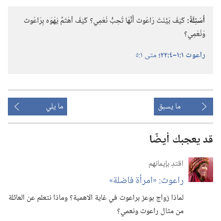
أَسْئِلَةٌ:‏
كَيْفَ بَيَّنَتْ رَاعُوث أَنَّهَا تُحِبُّ نُعْمِي؟‏ كَيْفَ ٱهْتَمَّ يَهْوَه بِرَاعُوث
وَنُعْمِي؟‏
راعوث ١:‏١–‏٤:‏٢٢؛‏
متى ١:‏٥
ما يسبق
ما يلي
قد يعجبك أيضًا
اقتدِ بإيمانهم
راعوث:‏ «امرأة فاضلة»‏
لماذا زواج بوعز براعوث في غاية الاهمية؟‏ وماذا نتعلم عن العائلة
من مثال راعوث ونعمي؟‏