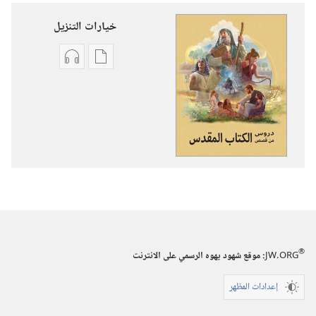
خيارات التنزيل
خيارات
خيارات
تنزيل
تنزيل
الاصدارات
التسجيلات
دروس
السمعية
من
دروس
قصص
من
الكتاب
قصص
المقدس
الكتاب
المقدس
®
JW.ORG
:‏ موقع شهود يهوه الرسمي على الانترنت
إعدادات المظهر