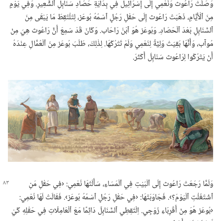
وَصَلَتْ رَاعُوث وَنُعْمِي إِلَى إِسْرَائِيل فِي بِدَايَةِ حَصَادِ سَنَابِلِ ٱلشَّعِيرِ.‏ وَفِي يَوْمٍ
مِنَ ٱلْأَيَّامِ،‏ ذَهَبَتْ رَاعُوث إِلَى حَقْلِ رَجُلٍ ٱسْمُهُ بُوعَز،‏ لِتَلْتَقِطَ مَا يَبْقَى مِنَ
ٱلسَّنَابِلِ بَعْدَ ٱلْحَصَادِ.‏ وَبُوعَز هُوَ ٱبْنُ رَاحَاب.‏ وَكَانَ قَدْ سَمِعَ أَنَّ رَاعُوث هِيَ مِنْ
مُوآب،‏ وَأَنَّهَا بَقِيَتْ وَلِيَّةً لِنُعْمِي وَلَمْ تَتْرُكْهَا.‏ لِذٰلِكَ،‏ طَلَبَ بُوعَز مِنَ ٱلْعُمَّالِ عِنْدَهُ
أَنْ يَتْرُكُوا لِرَاعُوث سَنَابِلَ أَكْثَرَ.‏
وَلَمَّا رَجَعَتْ رَاعُوث إِلَى ٱلْبَيْتِ فِي ٱلْمَسَاءِ،‏ سَأَلَتْهَا نُعْمِي:‏ ‹فِي حَقْلِ مَنِ
ٱشْتَغَلْتِ ٱلْيَوْمَ؟‏›.‏ فَجَاوَبَتْهَا:‏ ‹فِي حَقْلِ رَجُلٍ ٱسْمُهُ بُوعَز›.‏ فَقَالَتْ لَهَا نُعْمِي:‏
‹بُوعَز هُوَ مِنْ أَقْرِبَاءِ زَوْجِي.‏ اِلْتَقِطِي ٱلسَّنَابِلَ دَائِمًا مَعَ ٱلْعَامِلَاتِ فِي حَقْلِهِ كَيْ