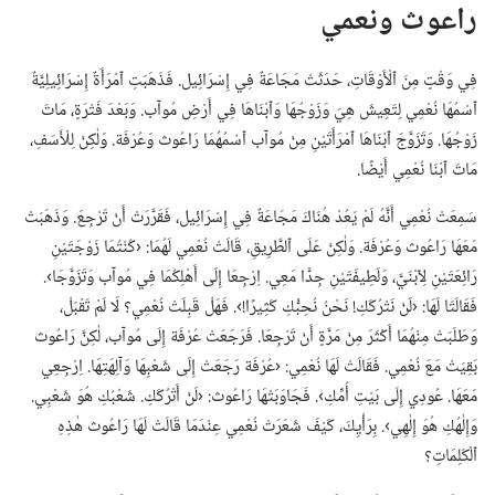
راعوث ونعمي
فِي وَقْتٍ مِنَ ٱلْأَوْقَاتِ،‏ حَدَثَتْ مَجَاعَةٌ فِي إِسْرَائِيل.‏ فَذَهَبَتِ ٱمْرَأَةٌ إِسْرَائِيلِيَّةٌ
ٱسْمُهَا نُعْمِي لِتَعِيشَ هِيَ وَزَوْجُهَا وَٱبْنَاهَا فِي أَرْضِ مُوآب.‏ وَبَعْدَ فَتْرَةٍ،‏ مَاتَ
زَوْجُهَا.‏ وَتَ‍زَوَّجَ ٱبْنَاهَا ٱمْرَأَتَيْنِ مِنْ مُوآب ٱسْمُهُمَا رَاعُوث وَعُرْفَة.‏ وَلٰكِنْ لِلْأَسَفِ،‏
مَاتَ ٱبْنَا نُعْمِي أَيْضًا.‏
سَمِعَتْ نُعْمِي أَنَّهُ لَمْ يَعُدْ هُنَاكَ مَجَاعَةٌ فِي إِسْرَائِيل،‏ فَقَرَّرَتْ أَنْ تَ‍رْجِعَ.‏ وَذَهَبَتْ
مَعَهَا رَاعُوث وَعُرْفَة.‏ وَلٰكِنْ عَلَى ٱلطَّرِيقِ،‏ قَالَتْ نُعْمِي لَهُمَا:‏ ‹كُنْتُمَا زَوْجَتَيْنِ
رَائِعَتَيْنِ لِٱبْنَيَّ،‏ وَلَطِيفَتَيْنِ جِدًّا مَعِي.‏ اِرْجِعَا إِلَى أَهْلِكُمَا فِي مُوآب وَتَ‍زَوَّجَا›.‏
فَقَالَتَا لَهَا:‏ ‹لَنْ نَتْرُكَكِ!‏ نَحْنُ نُحِبُّكِ كَثِيرًا!‏›.‏ فَهَلْ قَبِلَتْ نُعْمِي؟‏ لَا لَمْ تَقْبَلْ،‏
وَطَلَبَتْ مِنْهُمَا أَكْثَرَ مِنْ مَرَّةٍ أَنْ تَ‍رْجِعَا.‏ فَرَجَعَتْ عُرْفَة إِلَى مُوآب،‏ لٰكِنَّ رَاعُوث
بَقِيَتْ مَعَ نُعْمِي.‏ فَقَالَتْ لَهَا نُعْمِي:‏ ‹عُرْفَة رَجَعَتْ إِلَى شَعْبِهَا وَآلِهَتِهَا.‏ اِرْجِعِي
مَعَهَا.‏ عُودِي إِلَى بَيْتِ أُمِّكِ›.‏ فَجَاوَبَتْهَا رَاعُوث:‏ ‹لَنْ أَتْ‍رُكَكِ.‏ شَعْبُكِ هُوَ شَعْبِي.‏
وَإِلٰهُكِ هُوَ إِلٰهِي›.‏ بِرَأْيِكَ،‏ كَيْفَ شَعَرَتْ نُعْمِي عِنْدَمَا قَالَتْ لَهَا رَاعُوث هٰذِهِ
ٱلْكَلِمَاتِ؟‏