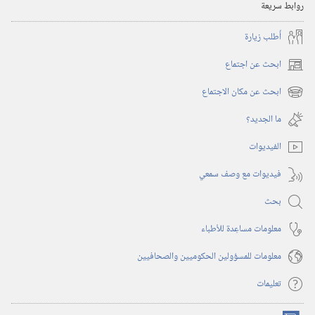
روابط سريعة
أُطلب زيارة
ابحث عن اجتماع
(يفتح
نافذة
ابحث عن مكان الاجتماع
(يفتح
جديدة)
نافذة
ما الجديد؟‏
جديدة)
الفيديوات
فيديوات مع وصف سمعي
بحث
معلومات مساعِدة للأطباء
معلومات للمسؤولين الحكوميين والصحافيين
تعليمات