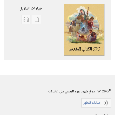
خيارات التنزيل
خيارات
خيارات
تنزيل
تنزيل
الاصدارات
التسجيلات
دروس
السمعية
من
دروس
قصص
من
الكتاب
قصص
المقدس
الكتاب
المقدس
®
JW.ORG
:‏ موقع شهود يهوه الرسمي على الانترنت
إعدادات المظهر