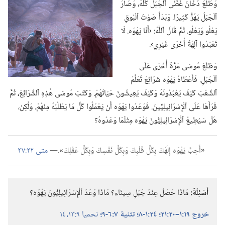
وَطَلَعَ دُخَانٌ غَطَّى ٱلْجَبَلَ كُلَّهُ،‏ وَصَارَ
ٱلْجَبَلُ يَهُزُّ كَثِيرًا.‏ وَبَدَأَ صَوْتُ ٱلْبُوقِ
يَعْلُو وَيَعْلُو.‏ ثُمَّ قَالَ ٱللّٰهُ:‏ ‹أَنَا يَهْوَه.‏ لَا
تَعْبُدُوا آلِهَةً أُخْرَى غَيْرِي›.‏
وَطَلَعَ مُوسَى مَرَّةً أُخْرَى عَلَى
ٱلْجَبَلِ.‏ فَأَعْطَاهُ يَهْوَه شَرَائِعَ تُعَلِّمُ
ٱلشَّعْبَ كَيْفَ يَعْبُدُونَهُ وَكَيْفَ يَعِيشُونَ حَيَاتَهُمْ.‏ وَكَتَبَ مُوسَى هٰذِهِ ٱلشَّرَائِعَ،‏ ثُمَّ
قَرَأَهَا عَلَى ٱلْإِسْرَائِيلِيِّينَ.‏ فَوَعَدُوا يَهْوَه أَنْ يَعْمَلُوا كُلَّ مَا يَطْلُبُهُ مِنْهُمْ.‏ وَلٰكِنْ،‏
هَلْ سَيُطِيعُ ٱلْإِسْرَائِيلِيُّونَ يَهْوَه مِثْلَمَا وَعَدُوهُ؟‏
‏«‏
أَحِبَّ يَهْوَه إِلٰهَكَ بِكُلِّ قَلْبِكَ وَبِكُلِّ نَفْسِكَ وَبِكُلِّ عَقْلِكَ
‏»‏
‏.‏​—‏
متى ٢٢:‏٣٧
أَسْئِلَةٌ:‏
مَاذَا حَصَلَ عِنْدَ جَبَلِ سِينَاء؟‏ مَاذَا وَعَدَ ٱلْإِسْرَائِيلِيُّونَ يَهْوَه؟‏
خروج ١٩:‏١–‏٢٠:‏٢١؛‏
٢٤:‏١-‏٨؛‏
تثنية ٧:‏٦-‏٩؛‏
نحميا ٩:‏١٣،‏ ١٤