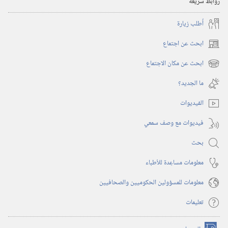
روابط سريعة
أُطلب زيارة
ابحث عن اجتماع
(يفتح
نافذة
ابحث عن مكان الاجتماع
(يفتح
جديدة)
نافذة
ما الجديد؟‏
جديدة)
الفيديوات
فيديوات مع وصف سمعي
بحث
معلومات مساعِدة للأطباء
معلومات للمسؤولين الحكوميين والصحافيين
تعليمات