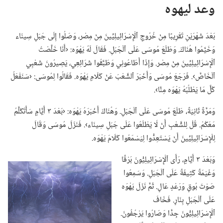
وعد ليهوه
بَعْدَ شَهْرَيْنِ تَقْرِيبًا مِنْ خُرُوجِ ٱلْإِسْرَائِيلِيِّينَ مِنْ مِصْر،‏ وَصَلُوا إِلَى جَبَلِ سِينَاء
وَخَيَّمُوا هُنَاكَ.‏ وَطَلَعَ مُوسَى عَلَى ٱلْجَبَلِ.‏ فَقَالَ لَهُ يَهْوَه:‏ ‹أَنَا خَلَّصْتُ
ٱلْإِسْرَائِيلِيِّينَ مِنْ مِصْر.‏ وَإِذَا أَطَاعُونِي وَطَبَّقُوا شَرَائِعِي،‏ يَصِيرُونَ شَعْبِي
ٱلْخَاصَّ›.‏ فَرَجَعَ مُوسَى وَأَخْبَرَ ٱلشَّعْبَ عَنْ كَلَامِ يَهْوَه.‏ فَقَالُوا لِمُوسَى:‏ ‹سَنَفْعَلُ
كُلَّ مَا يَطْلُبُهُ يَهْوَه مِنَّا›.‏
وَمَرَّةً ثَانِيَةً،‏ طَلَعَ مُوسَى عَلَى ٱلْجَبَلِ.‏ وَهُنَاكَ أَخْبَرَهُ يَهْوَه:‏ ‹بَعْدَ ٣ أَيَّامٍ سَأَتَكَلَّمُ
مَعَكُمْ.‏ قُلْ لِلشَّعْبِ أَنْ لَا يَطْلَعُوا عَلَى جَبَلِ سِينَاء›.‏ فَنَزَلَ مُوسَى وَقَالَ
لِلْإِسْرَائِيلِيِّينَ أَنْ يَسْتَعِدُّوا لِيَسْمَعُوا كَلَامَ يَهْوَه.‏
وَبَعْدَ ٣ أَيَّامٍ،‏ رَأَى ٱلْإِسْرَائِيلِيُّونَ بَرْقًا
وَغَيْمَةً كَثِيفَةً عَلَى ٱلْجَبَلِ.‏ وَسَمِعُوا
صَوْتَ بُوقٍ وَرَعْدٍ عَالٍ.‏ ثُمَّ نَزَلَ يَهْوَه
عَلَى ٱلْجَبَلِ بِنَارٍ.‏ فَخَافَ
ٱلْإِسْرَائِيلِيُّونَ جِدًّا وَصَارُوا يَرْجُفُونَ.‏