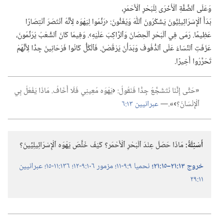
وَعَلَى ٱلضِّفَّةِ ٱلْأُخْرَى لِلْبَحْرِ ٱلْأَحْمَرِ،‏
بَدَأَ ٱلْإِسْرَائِيلِيُّونَ يَشْكُرُونَ ٱللّٰهَ وَيُغَنُّونَ:‏ ‹رَنِّمُوا لِيَهْوَه لِأَنَّهُ ٱنْتَصَرَ ٱنْتِصَارًا
عَظِيمًا.‏ رَمَى فِي ٱلْبَحْرِ ٱلْحِصَانَ وَٱلرَّاكِبَ عَلَيْهِ›.‏ وَفِيمَا كَانَ ٱلشَّعْبُ يُرَنِّمُونَ،‏
عَزَفَتِ ٱلنِّسَاءُ عَلَى ٱلدُّفُوفَ وَبَدَأْنَ يَرْقُصْنَ.‏ فَٱلْكُلُّ كَانُوا فَرْحَانِينَ جِدًّا لِأَنَّهُ‍مْ
تَحَرَّرُوا أَخِيرًا.‏
‏«‏
حَتَّى إِنَّنَا نَتَشَجَّعُ جِدًّا فَنَقُولُ:‏
‏‹‏
يَهْوَه مُعِينِي فَلَا أَخَافُ.‏ مَاذَا يَفْعَلُ بِي
ٱلْإِنْسَانُ؟‏
‏›»‏
‏.‏​—‏
عبرانيين ١٣:‏٦
أَسْئِلَةٌ:‏
مَاذَا حَصَلَ عِنْدَ ٱلْبَحْرِ ٱلْأَحْمَر؟‏ كَيْفَ خَلَّصَ يَهْوَه ٱلْإِسْرَائِيلِيِّينَ؟‏
خروج ١٣:‏٢١–‏١٥:‏٢١؛‏
نحميا ٩:‏٩-‏١١؛‏
مزمور ١٠٦:‏٩-‏١٢؛‏
١٣٦:‏١١-‏١٥؛‏
عبرانيين
١١:‏٢٩