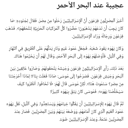
عجيبة عند البحر الأحمر
أَخْبَرَ ٱلْمِصْرِيُّونَ فِرْعَوْن أَنَّ ٱلْإِسْرَائِيلِيِّينَ رَحَلُوا مِنْ مِصْرَ.‏ فَقَالَ لِجُنُودِهِ:‏ ‹مَا
كَانَ يَجِبُ أَنْ نَدَعَهُمْ يَذْهَبُونَ!‏ حَضِّرُوا كُلَّ ٱلْمَرْكَبَاتِ ٱلْحَرْبِيَّةِ لِنَلْحَقَهُمْ!‏›.‏ فَذَهَبَ
فِرْعَوْن وَرِجَالُهُ وَرَاءَ ٱلْإِسْرَائِيلِيِّينَ.‏
وَكَانَ يَهْوَه يَقُودُ شَعْبَهُ.‏ فَجَعَلَ عَمُودَ غَيْمٍ وَنَارٍ يَدُلُّهُمْ عَلَى ٱلطَّرِيقِ فِي ٱلنَّهَارِ
وَفِي ٱللَّيْلِ.‏ فَأَوْصَلَهُمْ يَهْوَه إِلَى ٱلْبَحْرِ ٱلْأَحْمَر،‏ وَقَالَ لَهُمْ أَنْ يُخَيِّمُوا هُنَاكَ.‏
بَعْدَ ذٰلِكَ،‏ رَأَى ٱلْإِسْرَائِيلِيُّونَ فِرْعَوْن وَجَيْشَهُ يَلْحَقُونَهُمْ.‏ وَصَارُوا عَالِقِينَ بَيْنَ
ٱلْبَحْرِ وَجَيْشِ فِرْعَوْن.‏ فَصَرَخُوا إِلَى مُوسَى:‏ ‹مَاذَا فَعَلْتَ بِنَا؟‏!‏ لِمَاذَا أَخْرَجْتَنَا
مِنْ مِصْر؟‏ سَنَمُوتُ هُنَا!‏›.‏ لٰكِنَّ مُوسَى قَالَ لَهُمْ:‏ ‹لَا تَخَافُوا.‏ اُنْظُرُوا كَيْفَ
سَيُخَلِّصُنَا يَهْوَه›.‏ فَمُوسَى كَانَ يَثِقُ بِيَهْوَه كَثِيرًا!‏
ثُمَّ قَالَ يَهْوَه لِلْإِسْرَائِيلِيِّينَ أَنْ يَفُكُّوا خِيَامَهُمْ وَيَسْتَعِدُّوا.‏ وَفِي ٱللَّيْلِ،‏ نَقَلَ يَهْوَه
عَمُودَ ٱلْغَيْمِ ٱلَّذِي كَانَ أَمَامَهُمْ،‏ وَوَضَعَهُ بَيْنَهُمْ وَبَيْنَ ٱلْمِصْرِيِّينَ.‏ فَصَارَ عِنْدَ
ٱلْمِصْرِيِّينَ عَتْمَةٌ،‏ وَعِنْدَ ٱلْإِسْرَائِيلِيِّينَ ضَوْءٌ.‏