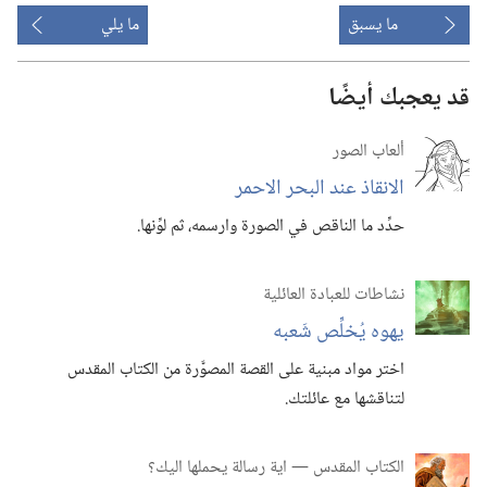
ما يسبق
ما يلي
قد يعجبك أيضًا
ألعاب الصور
الانقاذ عند البحر الاحمر
حدِّد ما الناقص في الصورة وارسمه،‏ ثم لوِّنها.‏
نشاطات للعبادة العائلية
يهوه يُخلِّص شَعبه
اختر مواد مبنية على القصة المصوَّرة من الكتاب المقدس
لتناقشها مع عائلتك.‏
الكتاب المقدس —‏ اية رسالة يحملها اليك؟‏