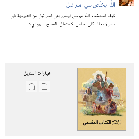
اللّٰه يخلّص بني اسرائيل
كيف استخدم اللّٰه موسى ليحرر بني اسرائيل من العبودية في
مصر؟‏ وماذا كان اساس الاحتفال بالفصح اليهودي؟‏
خيارات التنزيل
خيارات
خيارات
تنزيل
تنزيل
الاصدارات
التسجيلات
دروس
السمعية
من
دروس
قصص
من