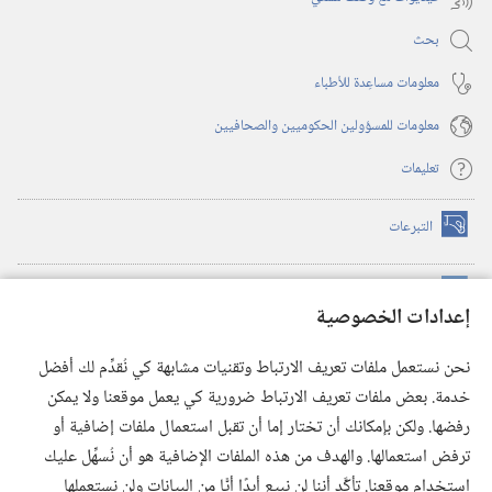
بحث
معلومات مساعِدة للأطباء
معلومات للمسؤولين الحكوميين والصحافيين
تعليمات
التبرعات
(يفتح
نافذة
جديدة)
مكتبة برج المراقبة الالكترونية
™
(يفتح
إعدادات الخصوصية
نافذة
JW Hub
جديدة)
(يفتح
نحن نستعمل ملفات تعريف الارتباط وتقنيات مشابهة كي نُقدِّم لك أفضل
نافذة
®
خدمة. بعض ملفات تعريف الارتباط ضرورية كي يعمل موقعنا ولا يمكن
تطبيق
JW Library
جديدة)
رفضها. ولكن بإمكانك أن تختار إما أن تقبل استعمال ملفات إضافية أو
مكتبة برج المراقبة
ترفض استعمالها. والهدف من هذه الملفات الإضافية هو أن نُسهِّل عليك
استخدام موقعنا. تأكَّد أننا لن نبيع أبدًا أيًّا من البيانات ولن نستعملها