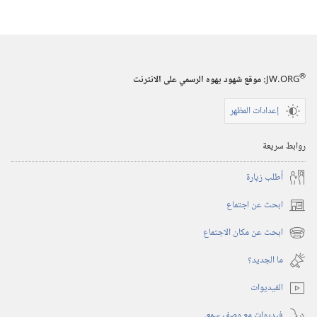
الكتاب
قصص
المقدس
الكتاب
المقدس
®
JW.ORG
:‏ موقع شهود يهوه الرسمي على الانترنت
إعدادات المظهر
روابط سريعة
أُطلب زيارة
ابحث عن اجتماع
(يفتح
نافذة
ابحث عن مكان الاجتماع
(يفتح
جديدة)
نافذة
ما الجديد؟‏
جديدة)
الفيديوات
فيديوات مع وصف سمعي