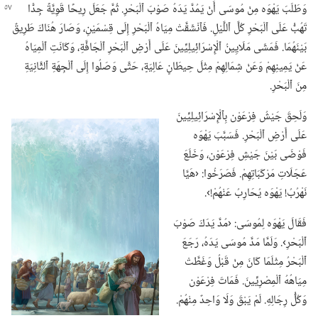
وَطَلَبَ يَهْوَه مِنْ مُوسَى أَنْ يَمُدَّ يَدَهُ صَوْبَ ٱلْبَحْرِ.‏ ثُمَّ جَعَلَ رِيحًا قَوِيَّةً جِدًّا
تَهُبُّ عَلَى ٱلْبَحْرِ كُلَّ ٱللَّيْلِ.‏ فَٱنْشَقَّتْ مِيَاهُ ٱلْبَحْرِ إِلَى قِسْمَيْنِ،‏ وَصَارَ هُنَاكَ طَرِيقٌ
بَيْنَهُمَا.‏ فَمَشَى مَلَايِينُ ٱلْإِسْرَائِيلِيِّينَ عَلَى أَرْضِ ٱلْبَحْرِ ٱلْجَافَّةِ،‏ وَكَانَتِ ٱلْمِيَاهُ
عَنْ يَمِينِهِمْ وَعَنْ شِمَالِهِمْ مِثْلَ حِيطَانٍ عَالِيَةٍ،‏ حَتَّى وَصَلُوا إِلَى ٱلْجِهَةِ ٱلثَّانِيَةِ
مِنَ ٱلْبَحْرِ.‏
وَلَحِقَ جَيْشُ فِرْعَوْن بِٱلْإِسْرَائِيلِيِّينَ
عَلَى أَرْضِ ٱلْبَحْرِ.‏ فَسَبَّبَ يَهْوَه
فَوْضَى بَيْنَ جَيْشِ فِرْعَوْن،‏ وَخَلَعَ
عَجَلَاتِ مَرْكَبَاتِهِمْ.‏ فَصَرَخُوا:‏ ‹هَيَّا
نَهْرُبُ!‏ يَهْوَه يُحَارِبُ عَنْهُمْ!‏›.‏
فَقَالَ يَهْوَه لِمُوسَى:‏ ‹مُدَّ يَدَكَ صَوْبَ
ٱلْبَحْرِ›.‏ وَلَمَّا مَدَّ مُوسَى يَدَهُ،‏ رَجَعَ
ٱلْبَحْرُ مِثْلَمَا كَانَ مِنْ قَبْلُ وَغَطَّتْ
مِيَاهُهُ ٱلْمِصْرِيِّينَ.‏ فَمَاتَ فِرْعَوْن
وَكُلُّ رِجَالِهِ.‏ لَمْ يَبْقَ وَلَا وَاحِدٌ مِنْهُمْ.‏