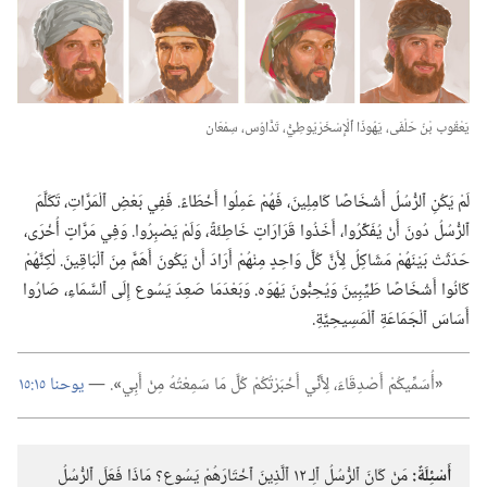
يَعْقُوب بْنُ حَلْفَى،‏ يَهُوذَا ٱلْإِسْخَرْيُوطِيُّ،‏ تَدَّاوُس،‏ سِمْعَان
لَمْ يَكُنِ ٱلرُّسُلُ أَشْخَاصًا كَامِلِينَ،‏ فَهُمْ عَمِلُوا أَخْطَاءً.‏ فَفِي بَعْضِ ٱلْمَرَّاتِ،‏ تَكَلَّمَ
ٱلرُّسُلُ دُونَ أَنْ يُفَكِّرُوا،‏ أَخَذُوا قَرَارَاتٍ خَاطِئَةً،‏ وَلَمْ يَصْبِرُوا.‏ وَفِي مَرَّاتٍ أُخْرَى،‏
حَدَثَتْ بَيْنَهُمْ مَشَاكِلُ لِأَنَّ كُلَّ وَاحِدٍ مِنْهُمْ أَرَادَ أَنْ يَكُونَ أَهَمَّ مِنَ ٱلْبَاقِينَ.‏ لٰكِنَّهُمْ
كَانُوا أَشْخَاصًا طَيِّبِينَ وَيُحِبُّونَ يَهْوَه.‏ وَبَعْدَمَا صَعِدَ يَسُوع إِلَى ٱلسَّمَاءِ،‏ صَارُوا
أَسَاسَ ٱلْجَمَاعَةِ ٱلْمَسِيحِيَّةِ.‏
‏«‏
أُسَمِّيكُمْ أَصْدِقَاءَ،‏ لِأَنِّي أَخْبَرْتُكُمْ كُلَّ مَا سَمِعْتُهُ مِنْ أَبِي
‏»‏
‏.‏ —‏
يوحنا ١٥:‏١٥
أَسْئِلَةٌ:‏
مَنْ كَانَ ٱلرُّسُلُ ٱلِـ‍ ١٢ ٱلَّذِينَ ٱخْتَارَهُمْ يَسُوع؟‏ مَاذَا فَعَلَ ٱلرُّسُلُ