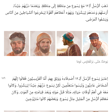
ذَهَبَ ٱلرُّسُلُ ٱلِ‍ ١٢ مَعَ يَسُوع مِنْ مِنْطَقَةٍ إِلَى مِنْطَقَةٍ.‏ وَبَعْدَمَا دَرَّبَهُمْ جَيِّدًا،‏
أَرْسَلَهُمْ وَحْدَهُمْ لِيُبَشِّرُوا.‏ وَيَهْوَه أَعْطَاهُمُ ٱلْقُوَّةَ لِيُخْرِجُوا ٱلشَّيَاطِينَ مِنَ ٱلنَّاسِ
وَيَشْفُوا ٱلْمَرْضَى.‏
يُوحَنَّا،‏ مَتَّى،‏ بَرْثُلْمَاوُس،‏ تُومَا
اِعْتَبَرَ يَسُوع ٱلرُّسُلَ ٱلِـ‍ ١٢ أَصْدِقَاءَهُ وَوَثِقَ بِهِمْ.‏ أَمَّا ٱلْفَرِّيسِيُّونَ فَقَالُوا إِنَّهُمْ
أَشْخَاصٌ عَادِيُّونَ وَلَيْسُوا مُتَعَلِّمِينَ.‏ لٰكِنَّ يَسُوع دَرَّبَهُمْ جَيِّدًا لِيُبَشِّرُوا.‏ وَكَانُوا
مَعَهُ فِي أَهَمِّ أَوْقَاتِ حَيَاتِهِ،‏ مَثَلًا قَبْلَ مَوْتِهِ وَبَعْدَ قِيَامَتِهِ مِنَ ٱلْمَوْتِ.‏ وَكَانَ
مُعْظَمُ ٱلرُّسُلِ مِنَ ٱلْجَلِيل مِثْلَ يَسُوع.‏ وَبَعْضُهُمْ كَانُوا مُتَزَوِّجِينَ.‏