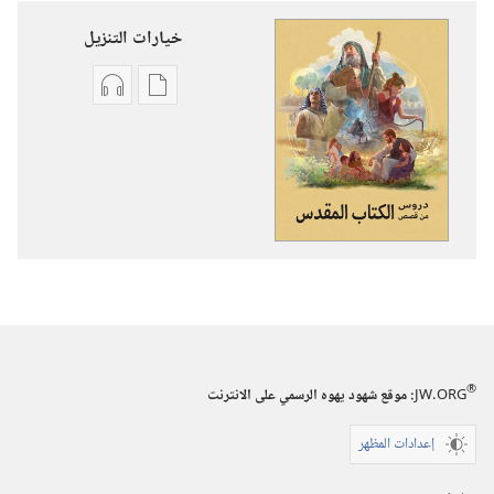
خيارات التنزيل
خيارات
خيارات
تنزيل
تنزيل
الاصدارات
التسجيلات
دروس
السمعية
من
دروس
قصص
من
الكتاب
قصص
المقدس
الكتاب
المقدس
®
JW.ORG
:‏ موقع شهود يهوه الرسمي على الانترنت
إعدادات المظهر