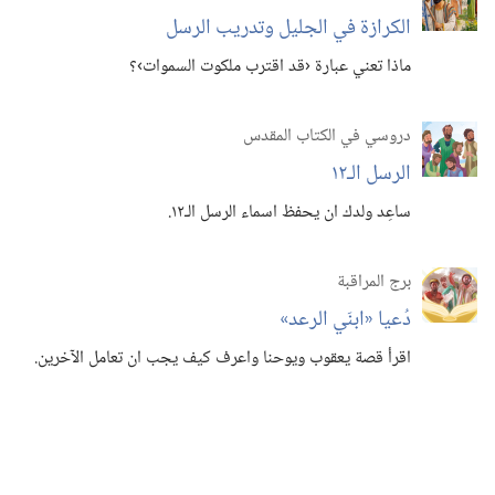
الكرازة في الجليل وتدريب الرسل
ماذا تعني عبارة ‹قد اقترب ملكوت السموات›؟‏
دروسي في الكتاب المقدس
الرسل الـ‍١٢
ساعِد ولدك ان يحفظ اسماء الرسل الـ‍١٢.‏
برج المراقبة
دُعيا «ابنَي الرعد»‏
اقرأ قصة يعقوب ويوحنا واعرف كيف يجب ان تعامل الآخرين.‏