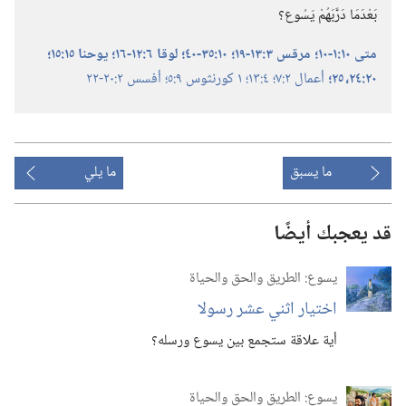
بَعْدَمَا دَرَّبَهُمْ يَسُوع؟‏
متى ١٠:‏١-‏١٠؛‏
مرقس ٣:‏١٣-‏١٩؛‏
١٠:‏٣٥-‏٤٠؛‏
لوقا ٦:‏١٢-‏١٦؛‏
يوحنا ١٥:‏١٥؛‏
٢٠:‏٢٤،‏ ٢٥؛‏
أعمال ٢:‏٧؛‏
٤:‏١٣؛‏
١ كورنثوس ٩:‏٥؛‏
أفسس ٢:‏٢٠-‏٢٢
ما يسبق
ما يلي
قد يعجبك أيضًا
يسوع:‏ الطريق والحق والحياة
اختيار اثني عشر رسولا
أية علاقة ستجمع بين يسوع ورسله؟‏
يسوع:‏ الطريق والحق والحياة