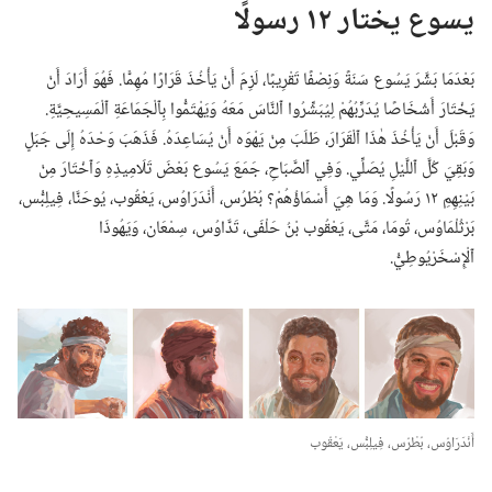
يسوع يختار ١٢ رسولًا
بَعْدَمَا بَشَّرَ يَسُوع سَنَةً وَنِصْفًا تَقْرِيبًا،‏ لَزِمَ أَنْ يَأْخُذَ قَرَارًا مُهِمًّا.‏ فَهُوَ أَرَادَ أَنْ
يَخْتَارَ أَشْخَاصًا يُدَرِّبُهُمْ لِيُبَشِّرُوا ٱلنَّاسَ مَعَهُ وَيَهْتَمُّوا بِٱلْجَمَاعَةِ ٱلْمَسِيحِيَّةِ.‏
وَقَبْلَ أَنْ يَأْخُذَ هٰذَا ٱلْقَرَارَ،‏ طَلَبَ مِنْ يَهْوَه أَنْ يُسَاعِدَهُ.‏ فَذَهَبَ وَحْدَهُ إِلَى جَبَلٍ
وَبَقِيَ كُلَّ ٱللَّيْلِ يُصَلِّي.‏ وَفِي ٱلصَّبَاحِ،‏ جَمَعَ يَسُوع بَعْضَ تَلَامِيذِهِ وَٱخْتَارَ مِنْ
بَيْنِهِمِ ١٢ رَسُولًا.‏ وَمَا هِيَ أَسْمَاؤُهُمْ؟‏ بُطْرُس،‏ أَنْدَرَاوُس،‏ يَعْقُوب،‏ يُوحَنَّا،‏ فِيلِبُّس،‏
بَرْثُلْمَاوُس،‏ تُومَا،‏ مَتَّى،‏ يَعْقُوب بْنُ حَلْفَى،‏ تَدَّاوُس،‏ سِمْعَان،‏ وَيَهُوذَا
ٱلْإِسْخَرْيُوطِيُّ.‏
أَنْدَرَاوُس،‏ بُطْرُس،‏ فِيلِبُّس،‏ يَعْقُوب