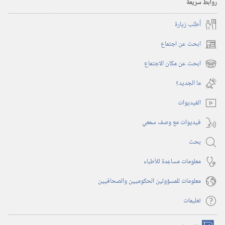
روابط سريعة
أُطلب زيارة
ابحث عن اجتماع
(يفتح
نافذة
ابحث عن مكان الاجتماع
(يفتح
جديدة)
نافذة
ما الجديد؟‏
جديدة)
الفيديوات
فيديوات مع وصف سمعي
بحث
معلومات مساعِدة للأطباء
معلومات للمسؤولين الحكوميين والصحافيين
تعليمات