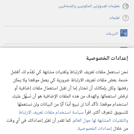
معلومات للمسؤولين الحكوميين والصحافيين
تعليمات
التبرعات
(يفتح
نافذة
جديدة)
مكتبة برج المراقبة الالكترونية
™
(يفتح
إعدادات الخصوصية
نافذة
JW Hub
جديدة)
(يفتح
نحن نستعمل ملفات تعريف الارتباط وتقنيات مشابهة كي نُقدِّم لك أفضل
نافذة
®
خدمة. بعض ملفات تعريف الارتباط ضرورية كي يعمل موقعنا ولا يمكن
تطبيق
JW Library
جديدة)
رفضها. ولكن بإمكانك أن تختار إما أن تقبل استعمال ملفات إضافية أو
مكتبة برج المراقبة
ترفض استعمالها. والهدف من هذه الملفات الإضافية هو أن نُسهِّل عليك
استخدام موقعنا. تأكَّد أننا لن نبيع أبدًا أيًّا من البيانات ولن نستعملها
للتسويق. لتعرف أكثر، اقرأ
سياسة استخدام ملفات تعريف الارتباط
والتقنيات المشابهة لها حول العالم
. كما تقدر أن تغيِّر إعداداتك في أي وقت
Copyright
© 2026 .Watch Tower Bible and Tract Society of Pennsylvania
من خلال
إعدادات الخصوصية
.
شروط الاستخدام
|
سياسة الخصوصية
|
إعدادات الخصوصية