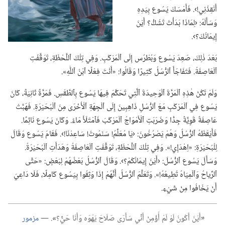
أَنْقِذْنِي!‏›.‏ فَأَمْسَكَ يَسُوع بِيَدِهِ
وَسَأَلَهُ:‏ ‹لِمَاذَا بَدَأْتَ تَشُكُّ؟‏ أَيْنَ
إِيمَانُكَ؟‏›.‏
بَعْدَ ذٰلِكَ،‏ صَعِدَ يَسُوع وَبُطْرُس إِلَى ٱلْمَرْكَبِ.‏ وَفِي تِلْكَ ٱللَّحْظَةِ،‏ تَوَقَّفَتِ
ٱلْعَاصِفَةُ.‏ فَتَفَاجَأَ ٱلرُّسُلُ كَثِيرًا وَقَالُوا:‏ «أَنْتَ فِعْلًا ٱبْنُ ٱللّٰهِ».‏
وَلَمْ تَكُنْ هٰذِهِ ٱلْمَرَّةَ ٱلْوَحِيدَةَ ٱلَّتِي تَحَكَّمَ فِيهَا يَسُوع بِٱلطَّقْسِ.‏ فَمَرَّةً ثَانِيَةً،‏ كَانَ
يَسُوع فِي ٱلْمَرْكَبِ مَعَ ٱلرُّسُلِ ذَاهِبِينَ إِلَى ٱلْجِهَةِ ٱلْأُخْرَى مِنَ ٱلْبُحَيْرَةِ.‏ فَهَبَّتْ
عَاصِفَةٌ قَوِيَّةٌ جِدًّا وَضَرَبَتِ ٱلْأَمْوَاجُ ٱلْمَرْكَبَ فَٱمْتَلَأَ مَاءً.‏ وَكَانَ يَسُوع نَائِمًا.‏
فَأَيْقَظَهُ ٱلرُّسُلُ وَهُمْ يَصْرُخُونَ:‏ ‹يَا مُعَلِّمُ!‏ سَنَمُوتُ!‏ سَاعِدْنَا!‏›.‏ فَقَامَ يَسُوع وَقَالَ
لِلْبُحَيْرَةِ:‏ «اِهْدَإِي!‏».‏ وَفِي تِلْكَ ٱللَّحْظَةِ،‏ تَوَقَّفَتِ ٱلْعَاصِفَةُ وَهَدَأَتِ ٱلْبُحَيْرَةُ.‏
وَسَأَلَ يَسُوع ٱلرُّسُلَ:‏ ‹أَيْنَ إِيمَانُكُمْ؟‏›.‏ وَقَالَ ٱلرُّسُلُ بَعْضُهُمْ لِبَعْضٍ:‏ «حَتَّى
ٱلرِّياحُ وَٱلْمِيَاهُ تُطِيعُهُ!‏».‏ وَتَعَلَّمَ ٱلرُّسُلُ أَنَّهُمْ إِذَا وَثِقُوا بِيَسُوع كَامِلًا،‏ فَلَا دَاعِيَ
أَنْ يَخَافُوا مِنْ شَيْءٍ.‏
‏«‏
أَيْنَ أَكُونُ لَوْ لَمْ أُؤْمِنْ أَنِّي سَأَرَى صَلَاحَ يَهْوَه وَأَنَا حَيٌّ؟‏
‏»‏
‏.‏ —‏
مزمور