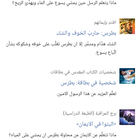
ماذا يتعلم الرسل حين يمشي يسوع على الماء ويهدِّئ الريح؟‏
اقتدِ بإيمانهم
بطرس:‏ حاربَ الخوف والشك
الشك هدَّام ومدمِّر.‏ إلا ان بطرس تغلَّب على خوفه وشكوكه بشأن
اتِّباع يسوع.‏
شخصيات الكتاب المقدس في بطاقات
شخصية في بطاقة:‏ بطرس
تعلَّم المزيد عن هذا الرسول الامين.‏
برج المراقبة (‏الطبعة الدراسية)‏
‏«اثبتوا في الايمان»‏
ماذا نتعلَّم عن الايمان من محاولة بطرس ان يمشي على المياه؟‏