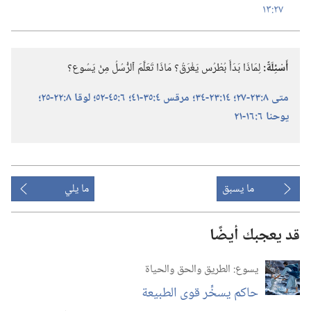
٢٧:‏١٣
أَسْئِلَةٌ:‏
لِمَاذَا بَدَأَ بُطْرُس يَغْرَقُ؟‏ مَاذَا تَعَلَّمَ ٱلرُّسُلُ مِنْ يَسُوع؟‏
متى ٨:‏٢٣-‏٢٧؛‏
١٤:‏٢٣-‏٣٤؛‏
مرقس ٤:‏٣٥-‏٤١؛‏
٦:‏٤٥-‏٥٢؛‏
لوقا ٨:‏٢٢-‏٢٥؛‏
يوحنا ٦:‏١٦-‏٢١
ما يسبق
ما يلي
قد يعجبك أيضًا
يسوع:‏ الطريق والحق والحياة
حاكم يسخِّر قوى الطبيعة