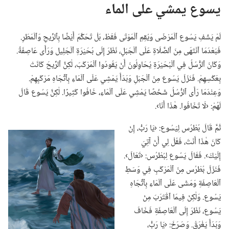
يسوع يمشي على الماء
لَمْ يَشْفِ يَسُوع ٱلْمَرْضَى وَيُقِمِ ٱلْمَوْتَى فَقَطْ،‏ بَلْ تَحَكَّمَ أَيْضًا بِٱلرِّيحِ وَٱلْمَطَرِ.‏
فَبَعْدَمَا ٱنْتَهَى مِنَ ٱلصَّلَاةِ عَلَى ٱلْجَبَلِ،‏ نَظَرَ إِلَى بُحَيْرَةِ ٱلْجَلِيل وَرَأَى عَاصِفَةً.‏
وَكَانَ ٱلرُّسُلُ فِي ٱلْبُحَيْرَةِ يُحَاوِلُونَ أَنْ يَقُودُوا ٱلْمَرْكَبَ،‏ لٰكِنَّ ٱلرِّيحَ كَانَتْ
بِعَكْسِهِمْ.‏ فَنَزَلَ يَسُوع مِنَ ٱلْجَبَلِ وَبَدَأَ يَمْشِي عَلَى ٱلْمَاءِ بِٱتِّجَاهِ مَرْكَبِهِمْ.‏
وَعِنْدَمَا رَأَى ٱلرُّسُلُ شَخْصًا يَمْشِي عَلَى ٱلْمَاءِ،‏ خَافُوا كَثِيرًا.‏ لٰكِنَّ يَسُوع قَالَ
لَهُمْ:‏ ‹لَا تَخَافُوا.‏ هٰذَا أَنَا›.‏
ثُمَّ قَالَ بُطْرُس لِيَسُوع:‏ ‹يَا رَبُّ،‏ إِنْ
كَانَ هٰذَا أَنْتَ،‏ فَقُلْ لِي أَنْ آتِيَ
إِلَيْكَ›.‏ فَقَالَ يَسُوع لِبُطْرُس:‏ ‹تَعَالَ›.‏
فَنَزَلَ بُطْرُس مِنَ ٱلْمَرْكَبِ فِي وَسَطِ
ٱلْعَاصِفَةِ وَمَشَى عَلَى ٱلْمَاءِ بِٱتِّجَاهِ
يَسُوع.‏ وَلٰكِنْ فِيمَا ٱقْتَرَبَ مِنْ
يَسُوع،‏ نَظَرَ إِلَى ٱلْعَاصِفَةِ فَخَافَ
وَبَدَأَ يَغْرَقُ.‏ وَصَرَخَ:‏ ‹يَا رَبُّ،‏