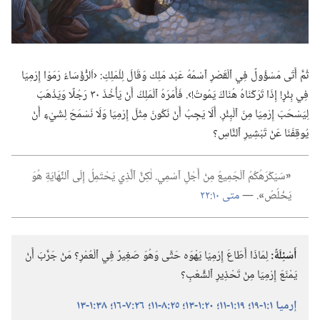
ثُمَّ أَتَى مَسْؤُولٌ فِي ٱلْقَصْرِ ٱسْمُهُ عَبْد مَلِك وَقَالَ لِلْمَلِكِ:‏ ‹اَلرُّؤَسَاءُ رَمَوْا إِرْمِيَا
فِي بِئْرٍ!‏ إِذَا تَ‍رَكْنَاهُ هُنَاكَ يَمُوتُ!‏›.‏ فَأَمَرَهُ ٱلْمَلِكُ أَنْ يَأْخُذَ ٣٠ رَجُلًا وَيَذْهَبَ
لِيَسْحَبَ إِرْمِيَا مِنَ ٱلْبِئْرِ.‏ أَلَا يَجِبُ أَنْ نَكُونَ مِثْلَ إِرْمِيَا وَلَا نَسْمَحَ لِشَيْءٍ أَنْ
يُوقِفَنَا عَنْ تَبْشِيرِ ٱلنَّاسِ؟‏
‏«‏
سَيَكْرَهُكُمُ ٱلْجَمِيعُ مِنْ أَجْلِ ٱسْمِي.‏ لٰكِنَّ ٱلَّذِي يَحْتَمِلُ إِلَى ٱلنِّهَايَةِ هُوَ
يَخْلُصُ
‏»‏
‏.‏ —‏
متى ١٠:‏٢٢
أَسْئِلَةٌ:‏
لِمَاذَا أَطَاعَ إِرْمِيَا يَهْوَه حَتَّى وَهُوَ صَغِيرٌ فِي ٱلْعُمْرِ؟‏ مَنْ جَرَّبَ أَنْ
يَمْنَعَ إِرْمِيَا مِنْ تَحْذِيرِ ٱلشَّعْبِ؟‏
إرميا ١:‏١-‏١٩؛‏
١٩:‏١-‏١١؛‏
٢٠:‏١-‏١٣؛‏
٢٥:‏٨-‏١١؛‏
٢٦:‏٧-‏١٦؛‏
٣٨:‏١-‏١٣