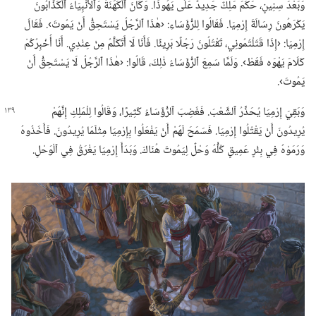
وَبَعْدَ سِنِينٍ،‏ حَكَمَ مَلِكٌ جَدِيدٌ عَلَى يَهُوذَا.‏ وَكَانَ ٱلْكَهَنَةُ وَٱلْأَنْبِيَاءُ ٱلْكَذَّابُونَ
يَكْرَهُونَ رِسَالَةَ إِرْمِيَا.‏ فَقَالُوا لِلرُّؤَسَاءِ:‏ ‹هٰذَا ٱلرَّجُلُ يَسْتَحِقُّ أَنْ يَمُوتَ›.‏ فَقَالَ
إِرْمِيَا:‏ ‹إِذَا قَتَلْتُمُونِي،‏ تَقْتُلُونَ رَجُلًا بَرِيئًا.‏ فَأَنَا لَا أَتَكَلَّمُ مِنْ عِنْدِي.‏ أَنَا أُخْبِرُكُمْ
كَلَامَ يَهْوَه فَقَطْ›.‏ وَلَمَّا سَمِعَ ٱلرُّؤَسَاءُ ذٰلِكَ،‏ قَالُوا:‏ ‹هٰذَا ٱلرَّجُلُ لَا يَسْتَحِقُّ أَنْ
يَمُوتَ›.‏
وَبَقِيَ إِرْمِيَا يُحَذِّرُ ٱلشَّعْبَ.‏ فَغَضِبَ ٱلرُّؤَسَاءُ كَثِيرًا،‏ وَقَالُوا لِلْمَلِكِ إِنَّهُمْ
يُرِيدُونَ أَنْ يَقْتُلُوا إِرْمِيَا.‏ فَسَمَحَ لَهُمْ أَنْ يَفْعَلُوا بِإِرْمِيَا مِثْلَمَا يُرِيدُونَ.‏ فَأَخَذُوهُ
وَرَمَوْهُ فِي بِئْرٍ عَمِيقٍ كُلُّهُ وَحْلٌ لِيَمُوتَ هُنَاكَ.‏ وَبَدَأَ إِرْمِيَا يَغْرَقُ فِي ٱلْوَحْلِ.‏