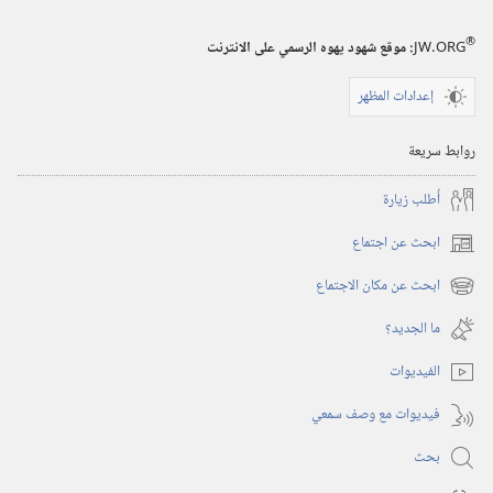
®
JW.ORG
:‏ موقع شهود يهوه الرسمي على الانترنت
إعدادات المظهر
روابط سريعة
أُطلب زيارة
ابحث عن اجتماع
(يفتح
نافذة
ابحث عن مكان الاجتماع
(يفتح
جديدة)
نافذة
ما الجديد؟‏
جديدة)
الفيديوات
فيديوات مع وصف سمعي
بحث