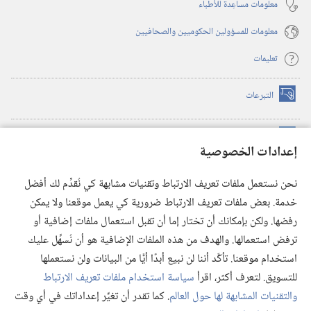
معلومات مساعِدة للأطباء
معلومات للمسؤولين الحكوميين والصحافيين
تعليمات
التبرعات
(يفتح
نافذة
جديدة)
مكتبة برج المراقبة الالكترونية
™
(يفتح
إعدادات الخصوصية
نافذة
JW Hub
جديدة)
(يفتح
نحن نستعمل ملفات تعريف الارتباط وتقنيات مشابهة كي نُقدِّم لك أفضل
نافذة
®
خدمة. بعض ملفات تعريف الارتباط ضرورية كي يعمل موقعنا ولا يمكن
تطبيق
JW Library
جديدة)
رفضها. ولكن بإمكانك أن تختار إما أن تقبل استعمال ملفات إضافية أو
مكتبة برج المراقبة
ترفض استعمالها. والهدف من هذه الملفات الإضافية هو أن نُسهِّل عليك
استخدام موقعنا. تأكَّد أننا لن نبيع أبدًا أيًّا من البيانات ولن نستعملها
للتسويق. لتعرف أكثر، اقرأ
سياسة استخدام ملفات تعريف الارتباط
والتقنيات المشابهة لها حول العالم
. كما تقدر أن تغيِّر إعداداتك في أي وقت
Copyright
© 2026 .Watch Tower Bible and Tract Society of Pennsylvania