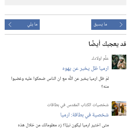
ما يسبق
ما يلي
قد يعجبك أيضًا
علِّم اولادك
ارميا ظل يخبر عن يهوه
لمَ ظل ارميا يخبر عن اللّٰه مع ان الناس ضحكوا عليه وغضبوا
منه؟‏
شخصيات الكتاب المقدس في بطاقات
شخصية في بطاقة:‏ ارميا
متى اختير ارميا ليكون نبيًّا؟‏ زد معلوماتك من خلال هذه