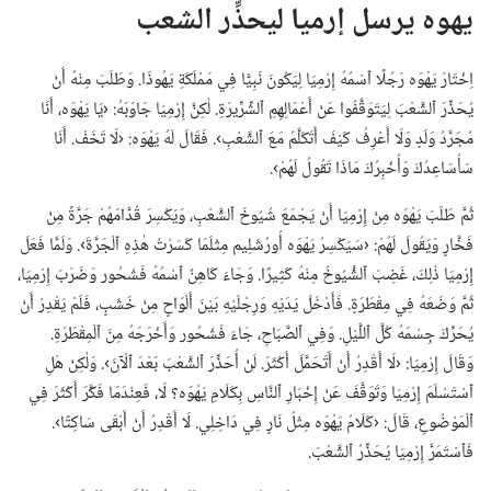
يهوه يرسل إرميا ليحذِّر الشعب
اِخْتَارَ يَهْوَه رَجُلًا ٱسْمُهُ إِرْمِيَا لِيَكُونَ نَبِيًّا فِي مَمْلَكَةِ يَهُوذَا.‏ وَطَلَبَ مِنْهُ أَنْ
يُحَذِّرَ ٱلشَّعْبَ لِيَتَوَقَّفُوا عَنْ أَعْمَالِهِمِ ٱلشِّرِّيرَةِ.‏ لٰكِنَّ إِرْمِيَا جَاوَبَهُ:‏ ‹يَا يَهْوَه،‏ أَنَا
مُجَرَّدُ وَلَدٍ وَلَا أَعْرِفُ كَيْفَ أَتَكَلَّمُ مَعَ ٱلشَّعْبِ›.‏ فَقَالَ لَهُ يَهْوَه:‏ ‹لَا تَخَفْ.‏ أَنَا
سَأُسَاعِدُكَ وَأُخْبِرُكَ مَاذَا تَقُولُ لَهُمْ›.‏
ثُمَّ طَلَبَ يَهْوَه مِنْ إِرْمِيَا أَنْ يَجْمَعَ شُيُوخَ ٱلشَّعْبِ،‏ وَيَكْسِرَ قُدَّامَهُمْ جَرَّةً مِنْ
فَخَّارٍ وَيَقُولَ لَهُمْ:‏ ‹سَيَكْسِرُ يَهْوَه أُورُشَلِيم مِثْلَمَا كَسَرْتُ هٰذِهِ ٱلْجَرَّةَ›.‏ وَلَمَّا فَعَلَ
إِرْمِيَا ذٰلِكَ،‏ غَضِبَ ٱلشُّيُوخُ مِنْهُ كَثِيرًا.‏ وَجَاءَ كَاهِنٌ ٱسْمُهُ فَشْحُور وَضَرَبَ إِرْمِيَا،‏
ثُمَّ وَضَعَهُ فِي مِقْطَرَةٍ.‏ فَأَدْخَلَ يَدَيْهِ وَرِجْلَيْهِ بَيْنَ أَلْوَاحٍ مِنْ خَشَبٍ،‏ فَلَمْ يَقْدِرْ أَنْ
يُحَرِّكَ جِسْمَهُ كُلَّ ٱللَّيْلِ.‏ وَفِي ٱلصَّبَاحِ،‏ جَاءَ فَشْحُور وَأَخْرَجَهُ مِنَ ٱلْمِقْطَرَةِ.‏
وَقَالَ إِرْمِيَا:‏ ‹لَا أَقْدِرُ أَنْ أَتَحَمَّلَ أَكْثَرَ.‏ لَنْ أُحَذِّرَ ٱلشَّعْبَ بَعْدَ ٱلْآنَ›.‏ وَلٰكِنْ هَلِ
ٱسْتَسْلَمَ إِرْمِيَا وَتَوَقَّفَ عَنْ إِخْبَارِ ٱلنَّاسِ بِكَلَامِ يَهْوَه؟‏ لَا،‏ فَعِنْدَمَا فَكَّرَ أَكْثَرَ فِي
ٱلْمَوْضُوعِ،‏ قَالَ:‏ ‹كَلَامُ يَهْوَه مِثْلُ نَارٍ فِي دَاخِلِي.‏ لَا أَقْدِرُ أَنْ أَبْقَى سَاكِتًا›.‏
فَٱسْتَمَرَّ إِرْمِيَا يُحَذِّرُ ٱلشَّعْبَ.‏