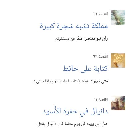
القصة ٦٢
مملكة تشبه شجرة كبيرة
رأى نبوخذنصر حلمًا عن مستقبله.‏
القصة ٦٣
كتابة على حائط
متى ظهرت هذه الكتابة الغامضة؟‏ وماذا تعني؟‏
القصة ٦٤
دانيال في حفرة الأُسود
صلِّ إلى يهوه كل يوم مثلما كان دانيال يفعل.‏