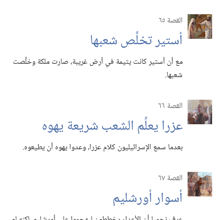
القصة ٦٥
أستير تخلِّص شعبها
مع أن أستير كانت يتيمة في أرض غريبة،‏ صارت ملكة وخلَّصت
شعبها.‏
القصة ٦٦
عزرا يعلِّم الشعب شريعة يهوه
بعدما سمع الإسرائيليون كلام عزرا،‏ وعدوا يهوه أن يطيعوه.‏
القصة ٦٧
أسوار أورشليم
عرف نحميا أن الأعداء يخططون ليهجموا على أورشليم.‏ لكنه لم