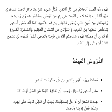
يَهْوَه هُوَ ٱلْمَلِكُ ٱلْحَاكِمُ فِي كُلِّ ٱلْكَوْنِ.‏ فَكُلُّ شَيْءٍ كَانَ وَلَا يَزَالُ تَحْتَ سَيْطَرَتِهِ.‏
فَهُوَ أَنْقَذَ إِرْمِيَا مَثَلًا مِنَ ٱلْمَوْتِ فِي بِئْرٍ مِنَ ٱلْوَحْلِ.‏ وَخَلَّصَ شَدْرَخ وَمِيشَخ
وَعَبْدَنَغُو مِنْ أَتُونِ ٱلنَّارِ،‏ وَنَجَّى دَانْيَال مِنْ فَمِ ٱلْأُسُودِ.‏ كَمَا أَنَّهُ حَمَى أَسْتِير
لِتُخَلِّصَ شَعْبَهَا مِنَ ٱلْمَوْتِ.‏ وَٱلنُّبُوَّتَانِ عَنِ ٱلتِّمْثَالِ ٱلْعَظِيمِ وَٱلشَّجَرَةِ ٱلْكَبِيرَةِ
تُؤَكِّدَانِ أَنَّ مَمْلَكَةَ يَهْوَه سَتَحْكُمُ ٱلْأَرْضَ قَرِيبًا وَتَمْحِي ٱلشَّرَّ.‏ فَيَهْوَه لَنْ يَسْمَحَ
لِلشَّرِّ أَنْ يَبْقَى إِلَى ٱلْأَبَدِ.‏
اَلدُّرُوسُ ٱلْمُهِمَّةُ
مَمْلَكَةُ يَهْوَه أَقْوَى بِكَثِيرٍ مِنْ كُلِّ حُكُومَاتِ ٱلْبَشَرِ
مِثْلَ أَسْتِير وَدَانْيَال،‏ يَجِبُ أَنْ نُدَافِعَ دَائِمًا عَنِ ٱلْحَقِّ أَيْنَمَا كُنَّا
عِنْدَمَا نَشْعُرُ أَنْ لَا حَلَّ لِمُشْكِلَتِنَا،‏ يَجِبُ أَنْ نَتَّكِلَ كَامِلًا عَلَى يَهْوَه
مِثْلَمَا فَعَلَ إِرْمِيَا وَنَحَمْيَا