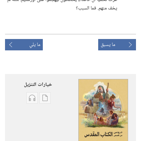
يخف منهم.‏ فما السبب؟‏
ما يسبق
ما يلي
خيارات التنزيل
خيارات
خيارات
تنزيل
تنزيل
الاصدارات
التسجيلات
دروس
السمعية
من
دروس