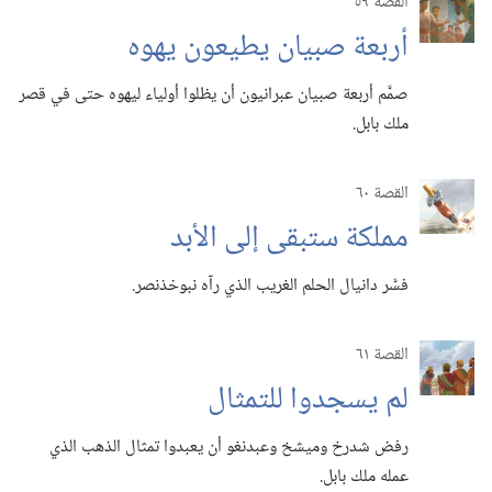
القصة ٥٩
أربعة صبيان يطيعون يهوه
صمَّم أربعة صبيان عبرانيون أن يظلوا أولياء ليهوه حتى في قصر
ملك بابل.‏
القصة ٦٠
مملكة ستبقى إلى الأبد
فسَّر دانيال الحلم الغريب الذي رآه نبوخذنصر.‏
القصة ٦١
لم يسجدوا للتمثال
رفض شدرخ وميشخ وعبدنغو أن يعبدوا تمثال الذهب الذي
عمله ملك بابل.‏