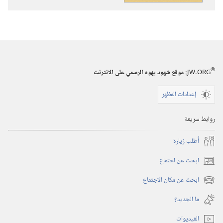
قصص
من
الكتاب
قصص
المقدس
الكتاب
المقدس
®
JW.ORG
:‏ موقع شهود يهوه الرسمي على الانترنت
إعدادات المظهر
روابط سريعة
أُطلب زيارة
ابحث عن اجتماع
(يفتح
نافذة
ابحث عن مكان الاجتماع
(يفتح
جديدة)
نافذة
ما الجديد؟‏
جديدة)
الفيديوات