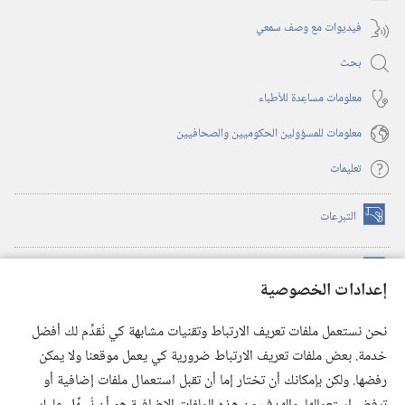
فيديوات مع وصف سمعي
بحث
معلومات مساعِدة للأطباء
معلومات للمسؤولين الحكوميين والصحافيين
تعليمات
التبرعات
(يفتح
نافذة
جديدة)
مكتبة برج المراقبة الالكترونية
™
(يفتح
إعدادات الخصوصية
نافذة
JW Hub
جديدة)
(يفتح
نحن نستعمل ملفات تعريف الارتباط وتقنيات مشابهة كي نُقدِّم لك أفضل
نافذة
®
خدمة. بعض ملفات تعريف الارتباط ضرورية كي يعمل موقعنا ولا يمكن
تطبيق
JW Library
جديدة)
رفضها. ولكن بإمكانك أن تختار إما أن تقبل استعمال ملفات إضافية أو
مكتبة برج المراقبة