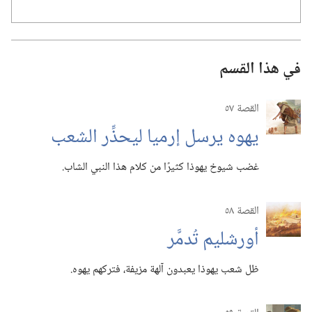
في هذا القسم
القصة ٥٧
يهوه يرسل إرميا ليحذِّر الشعب
غضب شيوخ يهوذا كثيرًا من كلام هذا النبي الشاب.‏
القصة ٥٨
أورشليم تُدمَّر
ظل شعب يهوذا يعبدون آلهة مزيفة،‏ فتركهم يهوه.‏