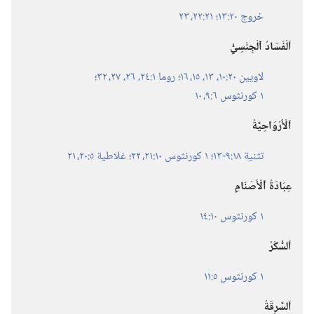
خروج ٢٠:‏١٣؛‏
٢١:‏٢٢،‏ ٢٣
اَلْفَسَادُ ٱلْجِنْسِيُّ
لاويين ٢٠:‏١٠،‏
١٣،‏
١٥،‏ ١٦؛‏
روما ١:‏٢٤،‏
٢٦،‏ ٢٧،‏
٣٢؛‏
١ كورنثوس ٦:‏٩،‏ ١٠
اَلْأَرْوَاحِيَّةُ
تثنية ١٨:‏٩-‏١٣؛‏
١ كورنثوس ١٠:‏٢١،‏ ٢٢؛‏
غلاطية ٥:‏٢٠،‏ ٢١
عِبَادَةُ ٱلْأَصْنَامِ
١ كورنثوس ١٠:‏١٤
اَلسُّكْرُ
١ كورنثوس ٥:‏١١
اَلسَّرِقَةُ