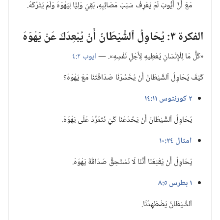
مَعَ أَنَّ أَيُّوبَ لَمْ يَعْرِفْ سَبَبَ مَصَائِبِهِ،‏ بَقِيَ وَلِيًّا لِيَهْوَهَ وَلَمْ يَتْرُكْهُ.‏
الفكرة ٣:‏ يُحَاوِلُ ٱلشَّيْطَانُ أَنْ يُبْعِدَكَ عَنْ يَهْوَهَ
‏«كُلُّ مَا لِلْإِنْسَانِ يُعْطِيهِ لِأَجْلِ نَفْسِهِ».‏ —‏
ايوب ٢:‏٤
كَيْفَ يُحَاوِلُ ٱلشَّيْطَانُ أَنْ يُخَسِّرَنَا صَدَاقَتَنَا مَعَ يَهْوَهَ؟‏
٢ كورنثوس ١١:‏١٤
يُحَاوِلُ ٱلشَّيْطَانُ أَنْ يَخْدَعَنَا كَيْ نَتَمَرَّدَ عَلَى يَهْوَهَ.‏
امثال ٢٤:‏١٠
يُحَاوِلُ أَنْ يُقْنِعَنَا أَنَّنَا لَا نَسْتَحِقُّ صَدَاقَةَ يَهْوَهَ.‏
١ بطرس ٥:‏٨
اَلشَّيْطَانُ يَضْطَهِدُنَا.‏