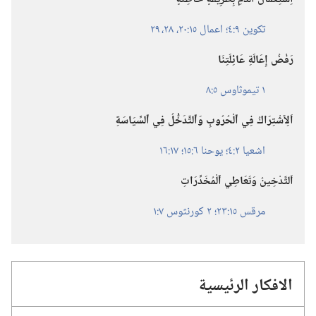
تكوين ٩:‏٤؛‏
اعمال ١٥:‏٢٠،‏
٢٨،‏ ٢٩
رَفْضُ إِعَالَةِ عَائِلَتِنَا
١ تيموثاوس ٥:‏٨
اَلِٱشْتِرَاكُ فِي ٱلْحُرُوبِ وَٱلتَّدَخُّلُ فِي ٱلسِّيَاسَةِ
اشعيا ٢:‏٤؛‏
يوحنا ٦:‏١٥؛‏
١٧:‏١٦
اَلتَّدْخِينُ وَتَعَاطِي ٱلْمُخَدِّرَاتِ
مرقس ١٥:‏٢٣؛‏
٢ كورنثوس ٧:‏١
الافكار الرئيسية