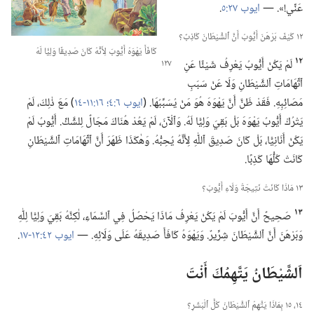
عَنِّي!‏».‏ —‏
ايوب ٢٧:‏٥
‏.‏
١٢ كَيْفَ بَرْهَنَ أَيُّوبُ أَنَّ ٱلشَّيْطَانَ كَاذِبٌ؟‏
كَافَأَ يَهْوَهُ أَيُّوبَ لِأَنَّهُ كَانَ صَدِيقًا وَلِيًّا لَهُ
١٢
لَمْ يَكُنْ أَيُّوبُ يَعْرِفُ شَيْئًا عَنِ
ٱتِّهَامَاتِ ٱلشَّيْطَانِ وَلَا عَنْ سَبَبِ
مَصَائِبِهِ.‏ فَقَدْ ظَنَّ أَنَّ يَهْوَهَ هُوَ مَنْ يُسَبِّبُهَا.‏ (‏
ايوب ٦:‏٤؛‏
١٦:‏١١-‏١٤
‏)‏ مَعَ ذٰلِكَ،‏ لَمْ
يَتْرُكْ أَيُّوبُ يَهْوَهَ بَلْ بَقِيَ وَلِيًّا لَهُ.‏ وَٱلْآنَ،‏ لَمْ يَعُدْ هُنَاكَ مَجَالٌ لِلشَّكِّ.‏ أَيُّوبُ لَمْ
يَكُنْ أَنَانِيًّا،‏ بَلْ كَانَ صَدِيقَ ٱللّٰهِ لِأَنَّهُ يُحِبُّهُ.‏ وَهٰكَذَا ظَهَرَ أَنَّ ٱتِّهَامَاتِ ٱلشَّيْطَانِ
كَانَتْ كُلُّهَا كَذِبًا.‏
١٣ مَاذَا كَانَتْ نَتِيجَةُ وَلَاءِ أَيُّوبَ؟‏
١٣
صَحِيحٌ أَنَّ أَيُّوبَ لَمْ يَكُنْ يَعْرِفُ مَاذَا يَحْصُلُ فِي ٱلسَّمَاءِ،‏ لٰكِنَّهُ بَقِيَ وَلِيًّا لِلّٰهِ
وَبَرْهَنَ أَنَّ ٱلشَّيْطَانَ شِرِّيرٌ.‏ وَيَهْوَهُ كَافَأَ صَدِيقَهُ عَلَى وَلَائِهِ.‏ —‏
ايوب ٤٢:‏١٢-‏١٧
‏.‏
اَلشَّيْطَانُ يَتَّهِمُكَ أَنْتَ
١٤،‏ ١٥ بِمَاذَا يَتَّهِمُ ٱلشَّيْطَانُ كُلَّ ٱلْبَشَرِ؟‏