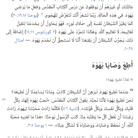
عَائِلَتُكَ أَوْ غَيْرُهُمْ أَنْ يُوقِفُوكَ عَنْ دَرْسِ ٱلْكِتَابِ ٱلْمُقَدَّسِ وَفِعْلِ مَا يُرْضِي
يَهْوَهَ.‏ فِي هٰذِهِ ٱلْحَالَةِ،‏ رُبَّمَا تَشْعُرُ أَنَّكَ تَتَعَرَّضُ لِلْهُجُومِ.‏
(‏
يوحنا ١٥:‏١٩،‏ ٢٠
‏)‏
a
كَمَا يُغَيِّرُ ٱلشَّيْطَانُ نَفْسَهُ إِلَى «مَلَاكِ نُورٍ».‏ فَهُوَ يُحَاوِلُ أَنْ يَخْدَعَنَا لِنَقْبَلَ
تَعَالِيمَهُ،‏ لَا تَعَالِيمَ ٱللّٰهِ.‏ وَهٰكَذَا نَتَمَرَّدُ عَلَى يَهْوَهَ.‏ (‏
٢ كورنثوس ١١:‏١٤
‏)‏ إِضَافَةً إِلَى
ذٰلِكَ،‏ يُجَرِّبُ ٱلشَّيْطَانُ أَنْ يُقْنِعَنَا أَنَّنَا لَا نَسْتَحِقُّ أَنْ نَخْدُمَ يَهْوَهَ.‏ —‏
امثال
٢٤:‏١٠
‏.‏
أَطِعْ وَصَايَا يَهْوَهَ
١٧ لِمَاذَا نُطِيعُ يَهْوَهَ؟‏
١٧
عِنْدَمَا نُطِيعُ يَهْوَهَ،‏ نُبَرْهِنُ أَنَّ ٱلشَّيْطَانَ كَاذِبٌ.‏ وَمَاذَا يُسَاعِدُنَا أَنْ نُطِيعَهُ؟‏
نَحْنُ نُطِيعُ يَهْوَهَ لِأَنَّنَا نُحِبُّهُ.‏ يَقُولُ ٱلْكِتَابُ ٱلْمُقَدَّسُ:‏
‏«تُحِبُّ يَهْوَهَ إِلٰهَكَ بِكُلِّ
قَلْبِكَ وَبِكُلِّ نَفْسِكَ وَبِكُلِّ قُوَّتِكَ».‏ (‏
تثنية ٦:‏٥
‏)‏ فَكُلَّمَا زَادَتْ مَحَبَّتُنَا لِيَهْوَهَ،‏ زَادَتْ
رَغْبَتُنَا أَنْ نَفْعَلَ كُلَّ مَا يَطْلُبُهُ مِنَّا.‏ كَتَبَ ٱلرَّسُولُ يُوحَنَّا:‏ «هٰذَا مَا تَعْنِيهِ مَحَبَّةُ
ٱللّٰهِ،‏ أَنْ نَحْفَظَ وَصَايَاهُ،‏ وَوَصَايَاهُ لَا تُشَكِّلُ عِبْئًا».‏ —‏
١ يوحنا ٥:‏٣
‏.‏
١٨،‏ ١٩ (‏أ)‏ مَا هِيَ بَعْضُ ٱلْأُمُورِ ٱلَّتِي يَكْرَهُهَا يَهْوَهُ؟‏ (‏ب)‏ كَيْفَ نَعْرِفُ أَنَّ يَهْوَهَ لَا يَطْلُبُ مِنَّا شَيْئًا