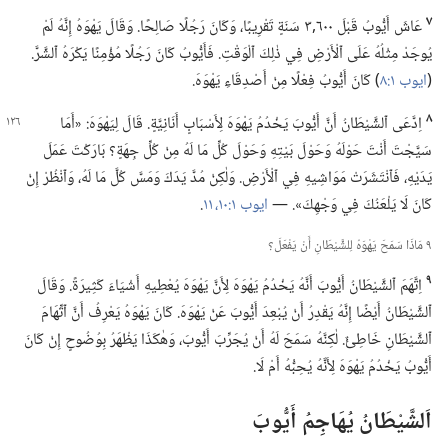
٧
عَاشَ أَيُّوبُ قَبْلَ ٦٠٠‏,٣ سَنَةٍ تَقْرِيبًا،‏ وَكَانَ رَجُلًا صَالِحًا.‏ وَقَالَ يَهْوَهُ إِنَّهُ لَمْ
يُوجَدْ مِثْلُهُ عَلَى ٱلْأَرْضِ فِي ذٰلِكَ ٱلْوَقْتِ.‏ فَأَيُّوبُ كَانَ رَجُلًا مُؤْمِنًا يَكْرَهُ ٱلشَّرَّ.‏
(‏
ايوب ١:‏٨
‏)‏ كَانَ أَيُّوبُ فِعْلًا مِنْ أَصْدِقَاءِ يَهْوَهَ.‏
٨
اِدَّعَى ٱلشَّيْطَانُ أَنَّ أَيُّوبَ يَخْدُمُ يَهْوَهَ لِأَسْبَابٍ أَنَانِيَّةٍ.‏ قَالَ لِيَهْوَهَ:‏ «أَمَا
سَيَّجْتَ أَنْتَ حَوْلَهُ وَحَوْلَ بَيْتِهِ وَحَوْلَ كُلِّ مَا لَهُ مِنْ كُلِّ جِهَةٍ؟‏ بَارَكْتَ عَمَلَ
يَدَيْهِ،‏ فَٱنْتَشَرَتْ مَوَاشِيهِ فِي ٱلْأَرْضِ.‏ وَلٰكِنْ مُدَّ يَدَكَ وَمَسَّ كُلَّ مَا لَهُ،‏ وَٱنْظُرْ إِنْ
كَانَ لَا يَلْعَنُكَ فِي وَجْهِكَ».‏ —‏
ايوب ١:‏١٠،‏ ١١
‏.‏
٩ مَاذَا سَمَحَ يَهْوَهُ لِلشَّيْطَانِ أَنْ يَفْعَلَ؟‏
٩
اِتَّهَمَ ٱلشَّيْطَانُ أَيُّوبَ أَنَّهُ يَخْدُمُ يَهْوَهَ لِأَنَّ يَهْوَهَ يُعْطِيهِ أَشْيَاءَ كَثِيرَةً.‏ وَقَالَ
ٱلشَّيْطَانُ أَيْضًا إِنَّهُ يَقْدِرُ أَنْ يُبْعِدَ أَيُّوبَ عَنْ يَهْوَهَ.‏ كَانَ يَهْوَهُ يَعْرِفُ أَنَّ ٱتِّهَامَ
ٱلشَّيْطَانِ خَاطِئٌ.‏ لٰكِنَّهُ سَمَحَ لَهُ أَنْ يُجَرِّبَ أَيُّوبَ،‏ وَهٰكَذَا يَظْهَرُ بِوُضُوحٍ إِنْ كَانَ
أَيُّوبُ يَخْدُمُ يَهْوَهَ لِأَنَّهُ يُحِبُّهُ أَمْ لَا.‏
اَلشَّيْطَانُ يُهَاجِمُ أَيُّوبَ