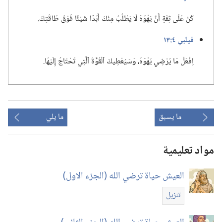
كُنْ عَلَى ثِقَةٍ أَنَّ يَهْوَهَ لَا يَطْلُبُ مِنْكَ أَبَدًا شَيْئًا فَوْقَ طَاقَتِكَ.‏
فيلبي ٤:‏١٣
اِفْعَلْ مَا يُرْضِي يَهْوَهَ،‏ وَسَيُعْطِيكَ ٱلْقُوَّةَ ٱلَّتِي تَحْتَاجُ إِلَيْهَا.‏
ما يسبق
ما يلي
مواد تعليمية
العيش حياة ترضي الله (‏الجزء الاول)‏
تنزيل