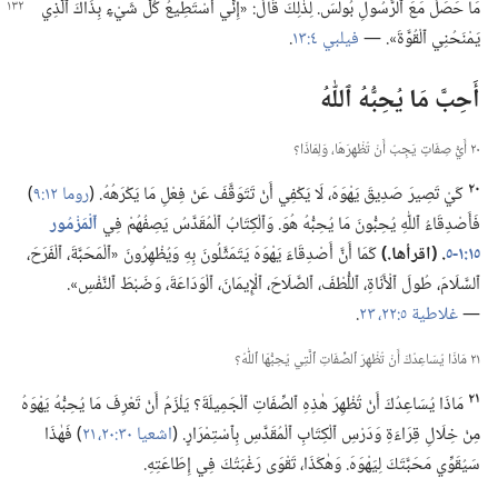
مَا حَصَلَ
مَعَ ٱلرَّسُولِ بُولُسَ.‏ لِذٰلِكَ قَالَ:‏ «إِنِّي أَسْتَطِيعُ كُلَّ شَيْءٍ بِذَاكَ ٱلَّذِي
يَمْنَحُنِي ٱلْقُوَّةَ».‏ —‏
فيلبي ٤:‏١٣
‏.‏
أَحِبَّ مَا يُحِبُّهُ ٱللّٰهُ
٢٠ أَيُّ صِفَاتٍ يَجِبُ أَنْ تُظْهِرَهَا،‏ وَلِمَاذَا؟‏
٢٠
كَيْ تَصِيرَ صَدِيقَ يَهْوَهَ،‏ لَا يَكْفِي أَنْ تَتَوَقَّفَ عَنْ فِعْلِ مَا يَكْرَهُهُ.‏ (‏
روما ١٢:‏٩
‏)‏
فَأَصْدِقَاءُ ٱللّٰهِ يُحِبُّونَ مَا يُحِبُّهُ هُوَ.‏ وَٱلْكِتَابُ ٱلْمُقَدَّسُ يَصِفُهُمْ فِي
ٱلْمَزْمُور
١٥:‏١-‏٥
‏.‏ (‏اقرأها.‏)‏
كَمَا أَنَّ أَصْدِقَاءَ يَهْوَهَ يَتَمَثَّلُونَ بِهِ وَيُظْهِرُونَ «ٱلْمَحَبَّةَ،‏ ٱلْفَرَحَ،‏
ٱلسَّلَامَ،‏ طُولَ ٱلْأَنَاةِ،‏ ٱللُّطْفَ،‏ ٱلصَّلَاحَ،‏ ٱلْإِيمَانَ،‏ ٱلْوَدَاعَةَ،‏ وَضَبْطَ ٱلنَّفْسِ».‏
—‏
غلاطية ٥:‏٢٢،‏ ٢٣
‏.‏
٢١ مَاذَا يُسَاعِدُكَ أَنْ تُظْهِرَ ٱلصِّفَاتِ ٱلَّتِي يُحِبُّهَا ٱللّٰهُ؟‏
٢١
مَاذَا يُسَاعِدُكَ أَنْ تُظْهِرَ هٰذِهِ ٱلصِّفَاتِ ٱلْجَمِيلَةَ؟‏ يَلْزَمُ أَنْ تَعْرِفَ مَا يُحِبُّهُ يَهْوَهُ
مِنْ خِلَالِ قِرَاءَةِ وَدَرْسِ ٱلْكِتَابِ ٱلْمُقَدَّسِ بِٱسْتِمْرَارٍ.‏ (‏
اشعيا ٣٠:‏٢٠،‏ ٢١
‏)‏ فَهٰذَا
سَيُقَوِّي مَحَبَّتَكَ لِيَهْوَهَ.‏ وَهٰكَذَا،‏ تَقْوَى رَغْبَتُكَ فِي إِطَاعَتِهِ.‏