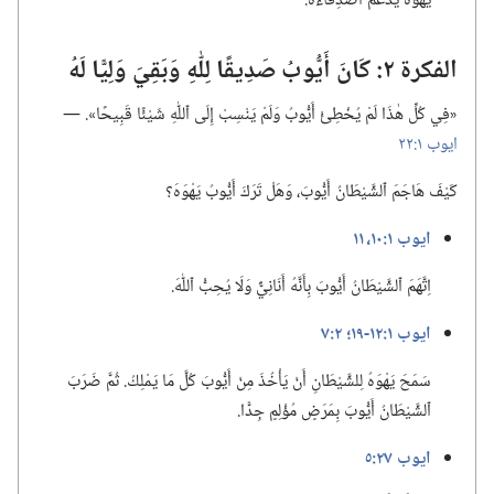
يَهْوَهُ يَدْعَمُ أَصْدِقَاءَهُ.‏
الفكرة ٢:‏ كَانَ أَيُّوبُ صَدِيقًا لِلّٰهِ وَبَقِيَ وَلِيًّا لَهُ
‏«فِي كُلِّ هٰذَا لَمْ يُخْطِئْ أَيُّوبُ وَلَمْ يَنْسِبْ إِلَى ٱللّٰهِ شَيْئًا قَبِيحًا».‏ —‏
ايوب ١:‏٢٢
كَيْفَ هَاجَمَ ٱلشَّيْطَانُ أَيُّوبَ،‏ وَهَلْ تَرَكَ أَيُّوبُ يَهْوَهَ؟‏
ايوب ١:‏١٠،‏ ١١
اِتَّهَمَ ٱلشَّيْطَانُ أَيُّوبَ بِأَنَّهُ أَنَانِيٌّ وَلَا يُحِبُّ ٱللّٰهَ.‏
ايوب ١:‏١٢-‏١٩؛‏
٢:‏٧
سَمَحَ يَهْوَهُ لِلشَّيْطَانِ أَنْ يَأْخُذَ مِنْ أَيُّوبَ كُلَّ مَا يَمْلِكُ.‏ ثُمَّ ضَرَبَ
ٱلشَّيْطَانُ أَيُّوبَ بِمَرَضٍ مُؤْلِمٍ جِدًّا.‏
ايوب ٢٧:‏٥