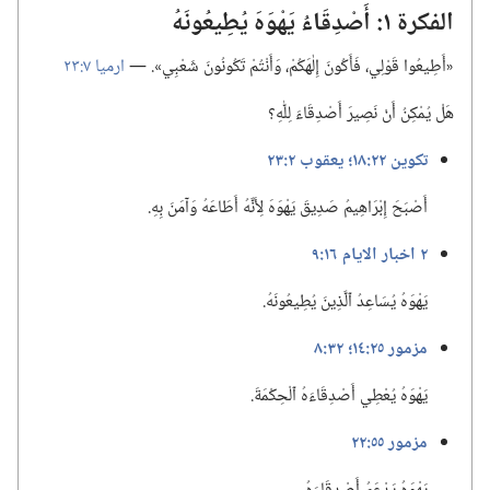
الفكرة ١:‏ أَصْدِقَاءُ يَهْوَهَ يُطِيعُونَهُ
‏«أَطِيعُوا قَوْلِي،‏ فَأَكُونَ إِلٰهَكُمْ،‏ وَأَنْتُمْ تَكُونُونَ شَعْبِي».‏ —‏
ارميا ٧:‏٢٣
هَلْ يُمْكِنُ أَنْ نَصِيرَ أَصْدِقَاءَ لِلّٰهِ؟‏
تكوين ٢٢:‏١٨؛‏
يعقوب ٢:‏٢٣
أَصْبَحَ إِبْرَاهِيمُ صَدِيقَ يَهْوَهَ لِأَنَّهُ أَطَاعَهُ وَآمَنَ بِهِ.‏
٢ اخبار الايام ١٦:‏٩
يَهْوَهُ يُسَاعِدُ ٱلَّذِينَ يُطِيعُونَهُ.‏
مزمور ٢٥:‏١٤؛‏
٣٢:‏٨
يَهْوَهُ يُعْطِي أَصْدِقَاءَهُ ٱلْحِكْمَةَ.‏
مزمور ٥٥:‏٢٢