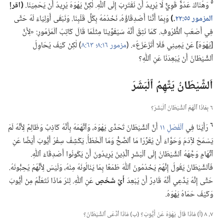
٥
وَهُنَاكَ عَدُوٌّ قَوِيٌّ لَا يُرِيدُ أَنْ نَقْتَرِبَ إِلَى ٱللّٰهِ.‏ لٰكِنَّ يَهْوَهَ يُرِيدُ أَنْ يَحْمِيَنَا.‏
‏(‏اقرإ
المزمور ٥٥:‏٢٢
‏.‏)‏
وَبِمَا أَنَّنَا أَصْدِقَاؤُهُ،‏ نَخْدُمُهُ بِكُلِّ قَلْبِنَا.‏ وَنَبْقَى أَوْلِيَاءَ لَهُ حَتَّى
فِي أَصْعَبِ ٱلظُّرُوفِ.‏ كَمَا نَثِقُ أَنَّهُ سَيُقَوِّينَا مِثْلَمَا قَالَ كَاتِبُ ٱلْمَزْمُورِ:‏ «لِأَنَّ
[يَهْوَهَ] عَنْ يَمِينِي فَلَا أَتَزَعْزَعُ».‏ (‏
مزمور ١٦:‏٨؛‏
٦٣:‏٨
‏)‏ لٰكِنْ كَيْفَ يُحَاوِلُ
ٱلشَّيْطَانُ أَنْ يُبْعِدَنَا عَنِ ٱللّٰهِ؟‏
اَلشَّيْطَانُ يَتَّهِمُ ٱلْبَشَرَ
٦ بِمَاذَا ٱتَّهَمَ ٱلشَّيْطَانُ ٱلْبَشَرَ؟‏
٦
رَأَيْنَا فِي
ٱلْفَصْلِ ١١
أَنَّ ٱلشَّيْطَانَ تَحَدَّى يَهْوَهَ،‏ وَٱتَّهَمَهُ بِأَنَّهُ كَاذِبٌ وَظَالِمٌ لِأَنَّهُ لَمْ
يَسْمَحْ لآِدَمَ وَحَوَّاءَ أَنْ يُقَرِّرَا مَا ٱلصَّحُّ وَمَا ٱلْخَطَأُ.‏ يَكْشِفُ سِفْرُ أَيُّوبَ أَيْضًا عَنِ
ٱتِّهَامٍ وَجَّهَهُ ٱلشَّيْطَانُ إِلَى ٱلْبَشَرِ ٱلَّذِينَ يُرِيدُونَ أَنْ يَكُونُوا أَصْدِقَاءَ ٱللّٰهِ.‏
فَٱلشَّيْطَانُ يَقُولُ إِنَّهُمْ يَخْدُمُونَ ٱللّٰهَ طَمَعًا بِمَا يَنَالُونَهُ مِنْهُ،‏ وَلَيْسَ لِأَنَّهُمْ يُحِبُّونَهُ.‏
حَتَّى إِنَّهُ يَدَّعِي أَنَّهُ قَادِرٌ أَنْ يُبْعِدَ
أَيَّ شَخْصٍ
عَنِ ٱللّٰهِ.‏ لِنَرَ مَاذَا نَتَعَلَّمُ مِنْ أَيُّوبَ
وَكَيْفَ حَمَاهُ يَهْوَهُ.‏
٧،‏ ٨ (‏أ)‏ مَاذَا قَالَ يَهْوَهُ عَنْ أَيُّوبَ؟‏ (‏ب)‏ مَاذَا ٱدَّعَى ٱلشَّيْطَانُ؟‏