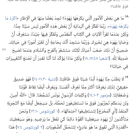
فَوْقَ طَاقَتِنَا؟‏
١٨
مَا هِيَ بَعْضُ ٱلْأُمُورِ ٱلَّتِي يَكْرَهُهَا يَهْوَهُ؟‏ تَجِدُ بَعْضًا مِنْهَا فِي ٱلْإِطَارِ «‏
اِكْرَهْ مَا
يَكْرَهُهُ يَهْوَهُ
‏».‏ رُبَّمَا تُفَكِّرُ فِي ٱلْبِدَايَةِ أَنَّ بَعْضَ هٰذِهِ ٱلْأُمُورِ لَيْسَ سَيِّئًا جِدًّا.‏
وَلٰكِنْ عِنْدَمَا تَقْرَأُ ٱلْآيَاتِ فِي ٱلْكِتَابِ ٱلْمُقَدَّسِ وَتُفَكِّرُ فِيهَا جَيِّدًا،‏ سَتَعْرِفُ أَنَّ
وَصَايَا يَهْوَهَ هِيَ لِخَيْرِكَ.‏ وَرُبَّمَا سَتَجِدُ أَنَّكَ بِحَاجَةٍ أَنْ تُغَيِّرَ أُمُورًا فِي حَيَاتِكَ.‏
صَحِيحٌ أَنَّ ذٰلِكَ صَعْبٌ أَحْيَانًا،‏
لٰكِنَّكَ سَتَشْعُرُ بِٱلْفَرَحِ وَٱلسَّلَامِ عِنْدَمَا تُصْبِحُ
صَدِيقًا لِلّٰهِ.‏ (‏
اشعيا ٤٨:‏١٧،‏ ١٨
‏)‏ وَلٰكِنْ مَاذَا يُؤَكِّدُ لَنَا أَنَّنَا نَقْدِرُ أَنْ نَصْنَعَ ٱلتَّغْيِيرَاتِ
فِي حَيَاتِنَا؟‏
١٩
لَا يَطْلُبُ مِنَّا يَهْوَهُ أَبَدًا شَيْئًا فَوْقَ طَاقَتِنَا.‏ (‏
تثنية ٣٠:‏١١-‏١٤
‏)‏ فَهُوَ صَدِيقٌ
حَقِيقِيٌّ،‏ لِذٰلِكَ يَعْرِفُنَا أَكْثَرَ مِمَّا نَعْرِفُ أَنْفُسَنَا.‏ وَيَعْرِفُ أَيْضًا نِقَاطَ قُوَّتِنَا
وَضَعَفَاتِنَا.‏ (‏
مزمور ١٠٣:‏١٤
‏)‏ وَكَلِمَاتُ ٱلرَّسُولِ بُولُسَ تُشَجِّعُنَا.‏ قَالَ:‏ «اَللّٰهُ أَمِينٌ،‏
وَلَنْ يَدَعَكُمْ تُجَرَّبُونَ فَوْقَ مَا تَسْتَطِيعُونَ تَحَمُّلَهُ،‏ بَلْ سَيَجْعَلُ أَيْضًا مَعَ ٱلتَّجْرِبَةِ
ٱلْمَنْفَذَ [أَيِ ٱلْمَخْرَجَ] لِتَسْتَطِيعُوا ٱحْتِمَالَهَا».‏ (‏
١ كورنثوس ١٠:‏١٣
‏)‏ وَنَحْنُ
مُتَأَكِّدُونَ أَنَّ يَهْوَهَ سَيُعْطِينَا ٱلْقُوَّةَ دَائِمًا كَيْ نَفْعَلَ مَا يُرْضِيهِ.‏ وَهُوَ سَيُعْطِيكَ
«ٱلْقُدْرَةَ ٱلَّتِي تَفُوقُ مَا هُوَ عَادِيٌّ» لِتَتَحَمَّلَ ٱلصُّعُوبَاتِ.‏ (‏
٢ كورنثوس ٤:‏٧
‏)‏ هٰذَا