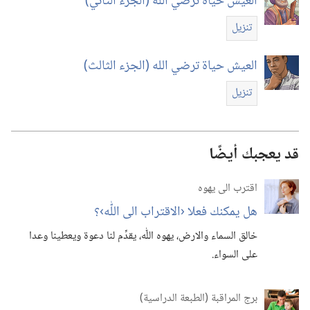
العيش حياة ترضي الله (‏الجزء الثاني)‏
تنزيل
العيش حياة ترضي الله (‏الجزء الثالث)‏
تنزيل
قد يعجبك أيضًا
اقترب الى يهوه
هل يمكنك فعلا ‹الاقتراب الى اللّٰه›؟‏
خالق السماء والارض،‏ يهوه اللّٰه،‏ يقدِّم لنا دعوة ويعطينا وعدا
على السواء.‏
برج المراقبة (‏الطبعة الدراسية)‏