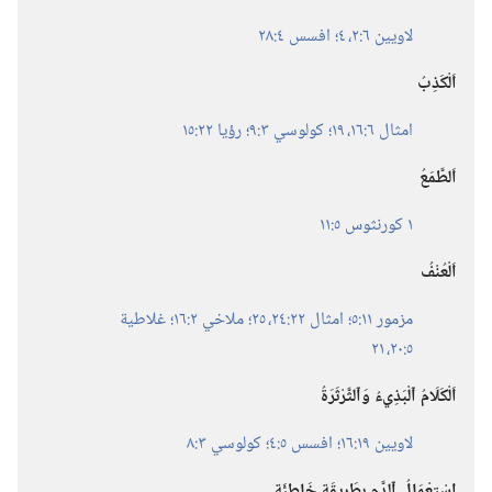
لاويين ٦:‏٢،‏
٤؛‏
افسس ٤:‏٢٨
اَلْكَذِبُ
امثال ٦:‏١٦،‏
١٩؛‏
كولوسي ٣:‏٩؛‏
رؤيا ٢٢:‏١٥
اَلطَّمَعُ
١ كورنثوس ٥:‏١١
اَلْعُنْفُ
مزمور ١١:‏٥؛‏
امثال ٢٢:‏٢٤،‏ ٢٥؛‏
ملاخي ٢:‏١٦؛‏
غلاطية
٥:‏٢٠،‏ ٢١
اَلْكَلَامُ ٱلْبَذِيءُ وَٱلثَّرْثَرَةُ
لاويين ١٩:‏١٦؛‏
افسس ٥:‏٤؛‏
كولوسي ٣:‏٨
اِسْتِعْمَالُ ٱلدَّمِ بِطَرِيقَةٍ خَاطِئَةٍ