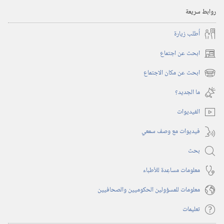
روابط سريعة
أُطلب زيارة
ابحث عن اجتماع
(يفتح
نافذة
ابحث عن مكان الاجتماع
(يفتح
جديدة)
نافذة
ما الجديد؟‏
جديدة)
الفيديوات
فيديوات مع وصف سمعي
بحث
معلومات مساعِدة للأطباء
معلومات للمسؤولين الحكوميين والصحافيين
تعليمات