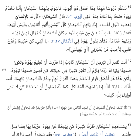
١٤
نَتَعَلَّمُ دُرُوسًا مُهِمَّةً مِمَّا حَصَلَ مَعَ أَيُّوبَ.‏ فَٱلْيَوْمَ،‏ يَتَّهِمُنَا ٱلشَّيْطَانُ بِأَنَّنَا نَخْدُمُ
يَهْوَهَ طَمَعًا بِمَا نَنَالُهُ مِنْهُ.‏ فَفِي
أَيُّوب ٢:‏٤
‏،‏ قَالَ ٱلشَّيْطَانُ:‏ «كُلُّ مَا
لِلْإِنْسَانِ
يُعْطِيهِ لِأَجْلِ نَفْسِهِ».‏ إِذًا،‏ يَتَّهِمُ ٱلشَّيْطَانُ
كُلَّ ٱلْبَشَرِ
بِأَنَّهُمْ أَنَانِيُّونَ،‏ وَلَيْسَ أَيُّوبَ
فَقَطْ.‏ وَبَعْدَ مِئَاتِ ٱلسِّنِينَ مِنْ مَوْتِ أَيُّوبَ،‏ كَانَ ٱلشَّيْطَانُ لَا يَزَالُ يُهِينُ يَهْوَهَ
وَيَتَّهِمُ خُدَّامَهُ.‏ مَثَلًا،‏ يَقُولُ يَهْوَهُ فِي
ٱلْأَمْثَال ٢٧:‏١١
‏:‏ «يَا ٱبْنِي،‏ كُنْ حَكِيمًا وَفَرِّحْ
قَلْبِي،‏ لِأُجِيبَ مَنْ يُعَيِّرُنِي [أَيْ يُهِينُنِي]».‏
١٥
أَنْتَ تَقْدِرُ أَنْ تُبَرْهِنَ أَنَّ ٱلشَّيْطَانَ كَاذِبٌ إِذَا قَرَّرْتَ أَنْ تُطِيعَ يَهْوَهَ وَتَكُونَ
صَدِيقًا وَلِيًّا لَهُ.‏ رُبَّمَا يَلْزَمُ أَنْ تُغَيِّرَ كَثِيرًا فِي حَيَاتِكَ كَيْ
تَصِيرَ صَدِيقًا لِيَهْوَهَ،‏
وَلٰكِنْ هٰذَا هُوَ أَفْضَلُ قَرَارٍ تَأْخُذُهُ.‏ وَهٰذَا ٱلْقَرَارُ مُهِمٌّ جِدًّا.‏ فَٱلشَّيْطَانُ يَتَّهِمُكَ
أَنْتَ
بِأَنَّكَ سَتَتْرُكُ ٱللّٰهَ إِذَا وَاجَهْتَ ٱلْمَشَاكِلَ.‏ كَمَا أَنَّهُ يُحَاوِلُ أَنْ يَخْدَعَنَا كَيْ لَا نَبْقَى
أَوْلِيَاءَ لِلّٰهِ.‏ كَيْفَ؟‏
١٦ (‏أ)‏ كَيْفَ يُحَاوِلُ ٱلشَّيْطَانُ أَنْ يُبْعِدَ ٱلنَّاسَ عَنْ يَهْوَهَ؟‏ (‏ب)‏ بِأَيَّةِ طَرِيقَةٍ قَدْ يُحَاوِلُ إِبْلِيسُ أَنْ
يُوقِفَكَ أَنْتَ شَخْصِيًّا عَنْ خِدْمَةِ يَهْوَهَ؟‏
١٦
يَسْتَخْدِمُ ٱلشَّيْطَانُ طُرُقًا كَثِيرَةً كَيْ يُبْعِدَنَا عَنْ يَهْوَهَ.‏ فَرُبَّمَا يُهَاجِمُنَا مِثْلَ
«أَسَدٍ .‏ .‏ .‏
يَطْلُبُ أَنْ يَلْتَهِمَ أَحَدًا
‏».‏ (‏
١ بطرس ٥:‏٨
‏)‏ فَقَدْ يُحَاوِلُ أَصْدِقَاؤُكَ أَوْ