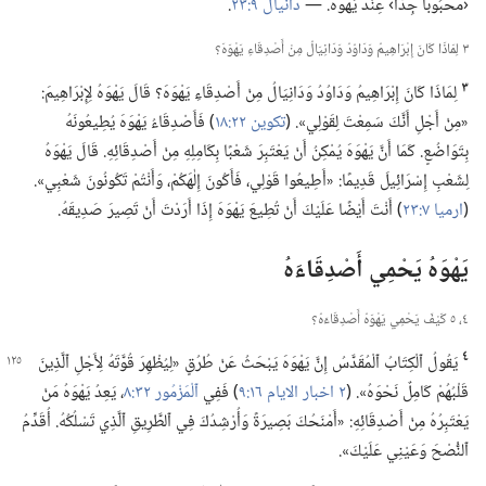
‹مَحْبُوبًا جِدًّا› عِنْدَ يَهْوَهَ.‏ —‏
دانيال ٩:‏٢٣
‏.‏
٣ لِمَاذَا كَانَ إِبْرَاهِيمُ وَدَاوُدُ وَدَانِيَالُ مِنْ أَصْدِقَاءِ يَهْوَهَ؟‏
٣
لِمَاذَا كَانَ إِبْرَاهِيمُ وَدَاوُدُ وَدَانِيَالُ مِنْ أَصْدِقَاءِ يَهْوَهَ؟‏ قَالَ يَهْوَهُ لِإِبْرَاهِيمَ:‏
«مِنْ أَجْلِ أَنَّكَ سَمِعْتَ لِقَوْلِي».‏ (‏
تكوين ٢٢:‏١٨
‏)‏ فَأَصْدِقَاءُ يَهْوَهَ يُطِيعُونَهُ
بِتَوَاضُعٍ.‏ كَمَا أَنَّ يَهْوَهَ يُمْكِنُ أَنْ يَعْتَبِرَ شَعْبًا بِكَامِلِهِ مِنْ أَصْدِقَائِهِ.‏ قَالَ يَهْوَهُ
لِشَعْبِ إِسْرَائِيلَ قَدِيمًا:‏ «أَطِيعُوا قَوْلِي،‏ فَأَكُونَ إِلٰهَكُمْ،‏ وَأَنْتُمْ تَكُونُونَ شَعْبِي».‏
(‏
ارميا ٧:‏٢٣
‏)‏ أَنْتَ أَيْضًا عَلَيْكَ أَنْ تُطِيعَ يَهْوَهَ إِذَا أَرَدْتَ أَنْ تَصِيرَ صَدِيقَهُ.‏
يَهْوَهُ يَحْمِي أَصْدِقَاءَهُ
٤،‏ ٥ كَيْفَ يَحْمِي يَهْوَهُ أَصْدِقَاءَهُ؟‏
٤
يَقُولُ ٱلْكِتَابُ ٱلْمُقَدَّسُ إِنَّ يَهْوَهَ يَبْحَثُ عَنْ طُرُقٍ «لِيُظْهِرَ قُوَّتَهُ
لِأَجْلِ ٱلَّذِينَ
قَلْبُهُمْ كَامِلٌ نَحْوَهُ».‏ (‏
٢ اخبار الايام ١٦:‏٩
‏)‏ فَفِي
ٱلْمَزْمُور ٣٢:‏٨
‏،‏ يَعِدُ يَهْوَهُ مَنْ
يَعْتَبِرُهُ مِنْ أَصْدِقَائِهِ:‏ «أَمْنَحُكَ بَصِيرَةً وَأُرْشِدُكَ فِي ٱلطَّرِيقِ ٱلَّذِي تَسْلُكُهُ.‏ أُقَدِّمُ
ٱلنُّصْحَ وَعَيْنِي عَلَيْكَ».‏