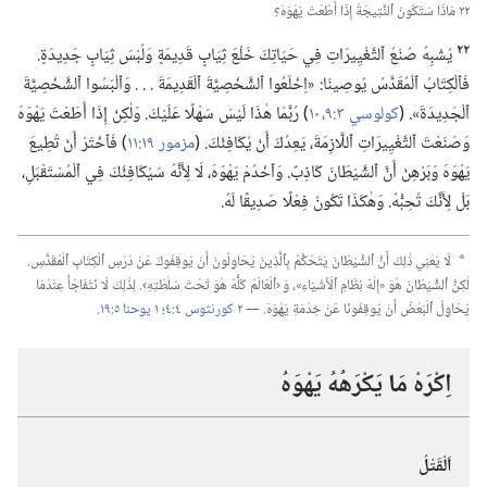
٢٢ مَاذَا سَتَكُونُ ٱلنَّتِيجَةُ إِذَا أَطَعْتَ يَهْوَهَ؟‏
٢٢
يُشْبِهُ صُنْعُ ٱلتَّغْيِيرَاتِ فِي حَيَاتِكَ خَلْعَ ثِيَابٍ قَدِيمَةٍ وَلُبْسَ ثِيَابٍ جَدِيدَةٍ.‏
فَٱلْكِتَابُ ٱلْمُقَدَّسُ يُوصِينَا:‏ «اِخْلَعُوا ٱلشَّخْصِيَّةَ ٱلْقَدِيمَةَ .‏ .‏ .‏ وَٱلْبَسُوا ٱلشَّخْصِيَّةَ
ٱلْجَدِيدَةَ».‏ (‏
كولوسي ٣:‏٩،‏ ١٠
‏)‏ رُبَّمَا هٰذَا لَيْسَ سَهْلًا عَلَيْكَ.‏ وَلٰكِنْ إِذَا أَطَعْتَ يَهْوَهَ
وَصَنَعْتَ ٱلتَّغْيِيرَاتِ ٱللَّازِمَةَ،‏ يَعِدُكَ أَنْ يُكَافِئَكَ.‏ (‏
مزمور ١٩:‏١١
‏)‏ فَٱخْتَرْ أَنْ تُطِيعَ
يَهْوَهَ وَبَرْهِنْ أَنَّ ٱلشَّيْطَانَ كَاذِبٌ.‏ وَٱخْدُمْ يَهْوَهَ،‏ لَا لِأَنَّهُ سَيُكَافِئُكَ فِي ٱلْمُسْتَقْبَلِ،‏
بَلْ لِأَنَّكَ تُحِبُّهُ.‏ وَهٰكَذَا تَكُونُ فِعْلًا صَدِيقًا لَهُ.‏
لَا يَعْنِي ذٰلِكَ أَنَّ ٱلشَّيْطَانَ يَتَحَكَّمُ بِٱلَّذِينَ يُحَاوِلُونَ أَنْ يُوقِفُوكَ عَنْ دَرْسِ ٱلْكِتَابِ ٱلْمُقَدَّسِ.‏
a
لٰكِنَّ ٱلشَّيْطَانَ هُوَ «إِلٰهُ نِظَامِ ٱلْأَشْيَاءِ»،‏ وَ ‹ٱلْعَالَمُ كُلُّهُ هُوَ تَحْتَ سُلْطَتِهِ›.‏ لِذٰلِكَ لَا نَتَفَاجَأُ عِنْدَمَا
يُحَاوِلُ ٱلْبَعْضُ أَنْ يُوقِفُونَا عَنْ خِدْمَةِ يَهْوَهَ.‏ —‏
٢ كورنثوس ٤:‏٤؛‏
١ يوحنا ٥:‏١٩
‏.‏
اِكْرَهْ مَا يَكْرَهُهُ يَهْوَهُ
اَلْقَتْلُ