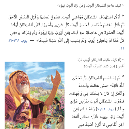
١٠ كَيْفَ هَاجَمَ ٱلشَّيْطَانُ أَيُّوبَ،‏ وَهَلْ تَرَكَ أَيُّوبُ يَهْوَهَ؟‏
١٠
أَوَّلًا،‏ ٱسْتَهْدَفَ ٱلشَّيْطَانُ مَوَاشِيَ أَيُّوبَ.‏ فَسُرِقَ بَعْضُهَا وَقُتِلَ ٱلْبَعْضُ ٱلْآخَرُ.‏
ثُمَّ قَتَلَ مُعْظَمَ خُدَّامِهِ.‏ فَخَسِرَ أَيُّوبُ كُلَّ شَيْءٍ.‏ وَأَخِيرًا،‏ قَتَلَ ٱلشَّيْطَانُ أَوْلَادَ
أَيُّوبَ ٱلْعَشَرَةَ فِي عَاصِفَةٍ.‏ مَعَ ذٰلِكَ،‏ بَقِيَ أَيُّوبُ وَلِيًّا لِيَهْوَهَ وَلَمْ يَتْرُكْهُ.‏ وَ «فِي
كُلِّ هٰذَا لَمْ يُخْطِئْ أَيُّوبُ وَلَمْ يَنْسِبْ إِلَى ٱللّٰهِ شَيْئًا قَبِيحًا».‏ —‏
ايوب ١:‏١٢-‏١٩،‏
٢٢
‏.‏
١١ (‏أ)‏ كَيْفَ هَاجَمَ ٱلشَّيْطَانُ أَيُّوبَ مَرَّةً
أُخْرَى؟‏ (‏ب)‏ كَيْفَ تَصَرَّفَ أَيُّوبُ؟‏
١١
لَمْ يَسْتَسْلِمِ ٱلشَّيْطَانُ،‏ بَلْ تَحَدَّى
ٱللّٰهَ قَائِلًا:‏ «مَسَّ عَظْمَهُ وَلَحْمَهُ،‏
وَٱنْظُرْ إِنْ كَانَ لَا يَلْعَنُكَ فِي وَجْهِكَ».‏
فَضَرَبَ ٱلشَّيْطَانُ أَيُّوبَ بِمَرَضٍ مُؤْلِمٍ
جِدًّا.‏ (‏
ايوب ٢:‏٥،‏
٧
‏)‏ رَغْمَ ذٰلِكَ،‏ بَقِيَ
أَيُّوبُ وَلِيًّا لِيَهْوَهَ.‏ قَالَ:‏ «حَتَّى أَلْفِظَ
آخِرَ أَنْفَاسِي لَا أَنْزِعُ ٱسْتِقَامَتِي