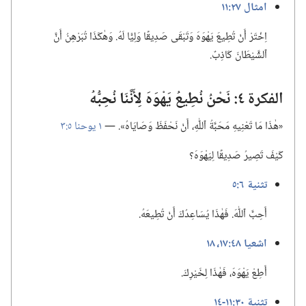
امثال ٢٧:‏١١
اِخْتَرْ أَنْ تُطِيعَ يَهْوَهَ وَتَبْقَى صَدِيقًا وَلِيًّا لَهُ.‏ وَهٰكَذَا تُبَرْهِنُ أَنَّ
ٱلشَّيْطَانَ كَاذِبٌ.‏
الفكرة ٤:‏ نَحْنُ نُطِيعُ يَهْوَهَ لِأَنَّنَا نُحِبُّهُ
‏«هٰذَا مَا تَعْنِيهِ مَحَبَّةُ ٱللّٰهِ،‏ أَنْ نَحْفَظَ وَصَايَاهُ».‏ —‏
١ يوحنا ٥:‏٣
كَيْفَ تَصِيرُ صَدِيقًا لِيَهْوَهَ؟‏
تثنية ٦:‏٥
أَحِبَّ ٱللّٰهَ.‏ فَهٰذَا يُسَاعِدُكَ أَنْ تُطِيعَهُ.‏
اشعيا ٤٨:‏١٧،‏ ١٨
أَطِعْ يَهْوَهَ،‏ فَهٰذَا لِخَيْرِكَ.‏
تثنية ٣٠:‏١١-‏١٤