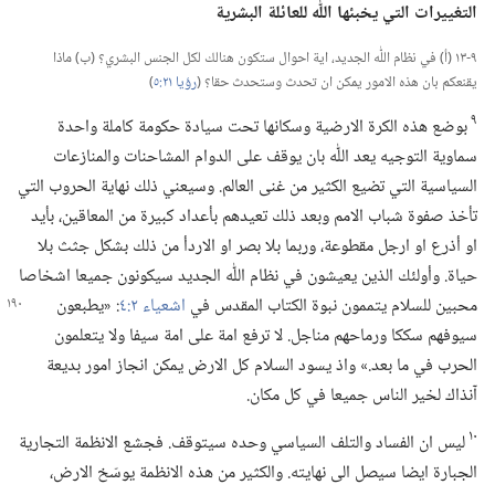
التغييرات التي يخبئها اللّٰه للعائلة البشرية
٩-‏١٣ (‏أ)‏ في نظام اللّٰه الجديد،‏ اية احوال ستكون هنالك لكل الجنس البشري؟‏ (‏ب)‏ ماذا
يقنعكم بان هذه الامور يمكن ان تحدث وستحدث حقا؟‏ (‏
رؤيا ٢١:‏٥
‏)‏
٩
بوضع هذه الكرة الارضية وسكانها تحت سيادة حكومة كاملة واحدة
سماوية التوجيه يعد اللّٰه بان يوقف على الدوام المشاحنات والمنازعات
السياسية التي تضيع الكثير من غنى العالم.‏ وسيعني ذلك نهاية الحروب التي
تأخذ صفوة شباب الامم وبعد ذلك تعيدهم بأعداد كبيرة من المعاقين،‏ بأيد
او أذرع او ارجل مقطوعة،‏ وربما بلا بصر او الاردأ من ذلك بشكل جثث بلا
حياة.‏ وأولئك الذين يعيشون في نظام اللّٰه الجديد سيكونون جميعا اشخاصا
محبين للسلام يتممون نبوة الكتاب
المقدس في
اشعياء ٢:‏٤
‏:‏ «يطبعون
سيوفهم سككا ورماحهم مناجل.‏ لا ترفع امة على امة سيفا ولا يتعلمون
الحرب في ما بعد.‏» واذ يسود السلام كل الارض يمكن انجاز امور بديعة
آنذاك لخير الناس جميعا في كل مكان.‏
١٠
ليس ان الفساد والتلف السياسي وحده سيتوقف.‏ فجشع الانظمة التجارية
الجبارة ايضا سيصل الى نهايته.‏ والكثير من هذه الانظمة يوسّخ الارض،‏