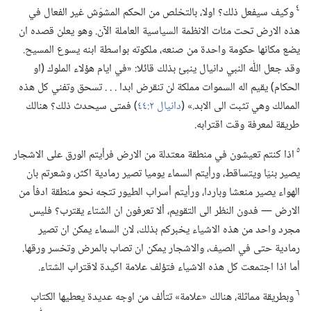
٤
وكيف سيفعل ذلك؟‏ اولا،‏ بالتخلص من الحكم المشوّش غير الفعال في
هذه الارض تحت مئات الانظمة السياسية العاملة الآن.‏ وهو يعلن قصده ان
يضع مكانها حكومة واحدة من صنعه،‏ ملكوته بواسطة ابنه يسوع المسيح.‏
وقد جعل اللّٰه النبي دانيال ينبئ بذلك قائلا:‏ «في ايام هؤلاء الملوك (‏او
الحكام)‏ يقيم اله السموات مملكة لن تنقرض ابدا .‏ .‏ .‏ تسحق وتفني كل هذه
الممالك وهي تثبت الى الابد.‏» (‏
دانيال ٢:‏٤٤
‏)‏ فمتى سيحدث ذلك؟‏ هنالك
طريقة لمعرفة وقت اقترابه.‏
٥
اذا كنتم تعيشون في منطقة معتدلة من الارض فرأيتم الورق على الاشجار
يصير بنيّا ويتساقط،‏ ورأيتم السماء يوميا تصير رمادية اكثر،‏ وشعرتم بان
الهواء يصير منعشا وباردا،‏ ورأيتم أسراب الطيور تتجه نحو منطقة ادفأ من
الارض —‏ فدون النظر الى التقويم،‏ ألا تعرفون ان الشتاء يقترب؟‏ فليس
مجرد واحد من هذه الاشياء يخبركم بذلك،‏ لان السماء يمكن ان تصير
رمادية حتى في الصيف،‏ والاشجار يمكن ان تصاب بالمرض وتخسر ورقها.‏
أما اذا اجتمعت كل هذه الاشياء فتؤلف علامة اكيدة لاقتراب الشتاء.‏
٦
وبطريقة مماثلة،‏ هنالك «علامة» تتألف من اوجه عديدة يعطيها الكتاب