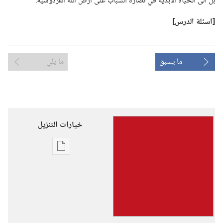
بل الى الحياة الابدية في نضارة الشباب على ارض اللّٰه الفردوسية.‏
‏[اسئلة الدرس]‏
ما يسبق
ما يلي
خيارات التنزيل
خيارات
تنزيل
الاصدارات
حداثتكم — ‏نائلين
افضل
ما