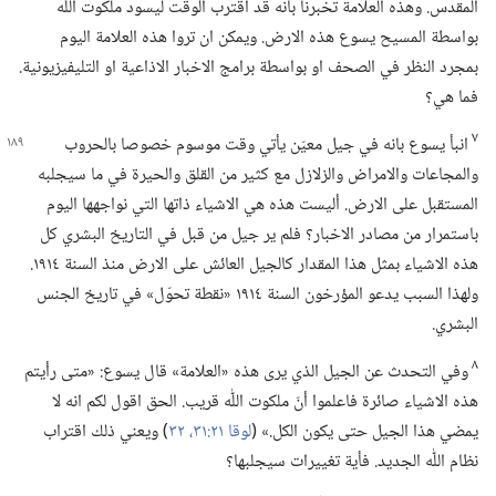
المقدس.‏ وهذه العلامة تخبرنا بانه قد اقترب الوقت ليسود ملكوت اللّٰه
بواسطة المسيح يسوع هذه الارض.‏ ويمكن ان تروا هذه العلامة اليوم
بمجرد النظر في الصحف او بواسطة برامج الاخبار الاذاعية او التليفيزيونية.‏
فما هي؟‏
٧
انبأ يسوع بانه في جيل معيّن يأتي وقت موسوم خصوصا بالحروب
والمجاعات والامراض والزلازل مع كثير من القلق والحيرة في ما سيجلبه
المستقبل على الارض.‏ أليست هذه هي الاشياء ذاتها التي نواجهها اليوم
باستمرار من مصادر الاخبار؟‏ فلم ير جيل من قبل في التاريخ البشري كل
هذه الاشياء بمثل هذا المقدار كالجيل العائش على الارض منذ السنة ١٩١٤.‏
ولهذا السبب يدعو المؤرخون السنة ١٩١٤ «نقطة تحوّل» في تاريخ الجنس
البشري.‏
٨
وفي التحدث عن الجيل الذي يرى هذه «العلامة» قال يسوع:‏ «متى رأيتم
هذه الاشياء صائرة فاعلموا أنّ ملكوت اللّٰه قريب.‏ الحق اقول لكم انه لا
يمضي هذا الجيل حتى يكون الكل.‏» (‏
لوقا ٢١:‏٣١،‏ ٣٢
‏)‏ ويعني ذلك اقتراب
نظام اللّٰه الجديد.‏ فأية تغييرات سيجلبها؟‏