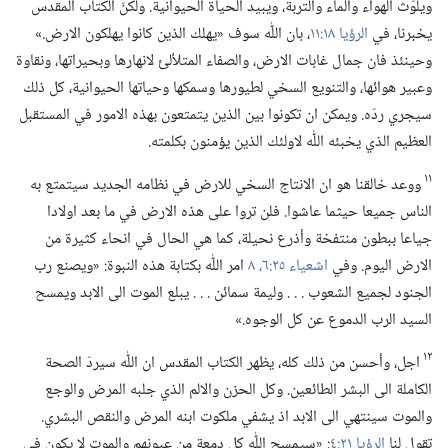
ويلوّث الهواء والماء والتربة،‏ ويبيد الحياة الحيوانية.‏ ولكنّ الكتاب المقدس
يخبرنا،‏ في
الرؤيا ١٨:‏١١
‏،‏ بان اللّٰه سوف «يهلك الذين كانوا يهلكون الارض.‏»
وحينئذ فان جمال غابات الارض،‏ والصفاء المتلألئ لانهارها وبحيراتها،‏ ونقاوة
وعبير هوائها،‏ والتنويع السخي لطيورها وسمكها وحياتها الحيوانية،‏ كل ذلك
سيجري ردّه.‏ ويمكن ان تكونوا بين الذين يتمتعون بهذه الامور في المستقبل
العظيم الذي يخبئه اللّٰه لاولئك الذين يؤمنون بكلمته.‏
١١
ووعد خالقنا هو ان الانتاج السخي للارض في نظامه الجديد سيتمتع به
الناس جميعا حيثما عاشوا.‏ فلن تروا على هذه الارض في ما بعد اولادا
جياعا ببطون منتفخة وأذرع نحيلة،‏ كما هي الحال في انحاء كثيرة من
الارض اليوم.‏ وفي
اشعياء ٢٥:‏٦،‏
٨
امر اللّٰه بكتابة هذه النبوة:‏ «ويصنع رب
الجنود لجميع الشعوب .‏ .‏ .‏ وليمة سمائن .‏ .‏ .‏ يبلع الموت الى الابد ويمسح
السيد الرب الدموع عن كل الوجوه.‏»‏
١٢
اجل،‏ وأحسن من ذلك كله،‏ يظهر الكتاب المقدس ان اللّٰه سيردّ الصحة
الكاملة الى البشر الطائعين.‏ وكل الحزن والالم الذي جلبه المرض والوجع
والموت سينتهي الى الابد اذ يشفي ملكوت ابنه المرض والنقص البشري.‏
تقول لنا
الرؤيا ٢١:‏٤
‏:‏ «سيمسح اللّٰه كل دمعة من عيونهم والموت لا يكون في