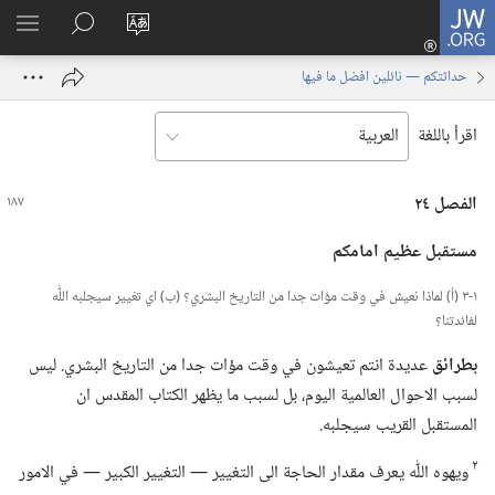
JW.ORG
تسجيل
تغيير
البحث
اظهر
الدخول
لغة
في
القائم
(يفتح
حداثتكم — ‏نائلين افضل ما فيها
الموقع
JW.‎ORG
نافذة
جديدة)
اقرأ باللغة
الفصل ٢٤
مستقبل عظيم امامكم
١-‏٣ (‏أ)‏ لماذا نعيش في وقت مؤات جدا من التاريخ البشري؟‏ (‏ب)‏ اي تغيير سيجلبه اللّٰه
لفائدتنا؟‏
بطرائق
عديدة انتم تعيشون في وقت مؤات جدا من التاريخ البشري.‏ ليس
لسبب الاحوال العالمية اليوم،‏ بل لسبب ما يظهر الكتاب المقدس ان
المستقبل القريب سيجلبه.‏
٢
ويهوه اللّٰه يعرف مقدار الحاجة الى التغيير —‏ التغيير الكبير —‏ في الامور