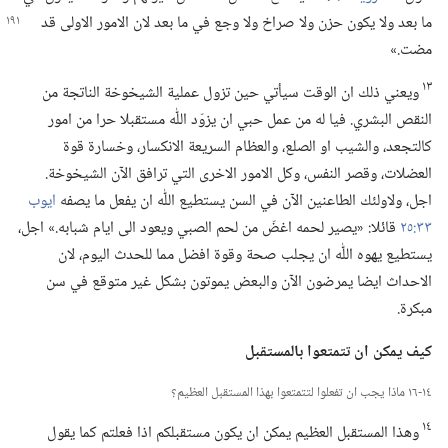
ما بعد ولا يكون حزن ولا صراخ ولا وجع في ما بعد لان الامور الاولى قد
مضت.‏»‏
١٣
ويعني ذلك ان الوقت سيأتي حين تزول عملية الشيخوخة الناتجة من
النقص البشري.‏ فيا له من عمل حبي ان يزوّد اللّٰه مستقبلا حرا من امور
كالتجعد،‏ والشيب او الصلع،‏ والعظام السريعة الانكسار،‏ وخسارة قوة
العضلات،‏ وقصر النفس،‏ وكل الامور الاخرى التي ترافق الآن الشيخوخة.‏
اجل،‏ ولاولئك الطاعنين الآن في السن يستطيع اللّٰه ان يفعل ما يصفه
ايوب
٣٣:‏٢٥
قائلا:‏ «يصير لحمه اغضّ من لحم الصبي ويعود الى ايام شبابه.‏» اجل،‏
يستطيع يهوه اللّٰه ان يجلب صحة وقوة افضل مما للحدث اليوم،‏ لان
الاحداث ايضا يمرضون الآن والبعض يموتون بشكل غير متوقع في سن
مبكرة.‏
كيف يمكن ان تتمتعوا بالمستقبل
١٤-‏١٦ ماذا يجب ان تفعلوا لتتمتعوا بهذا المستقبل العظيم؟‏
١٤
وهذا المستقبل العظيم يمكن ان يكون مستقبلكم اذا فعلتم كما يقول