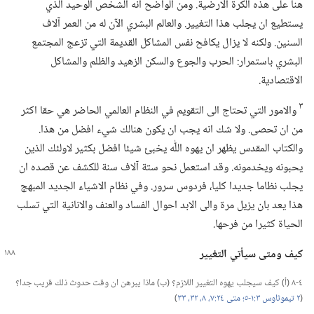
هنا على هذه الكرة الارضية.‏ ومن الواضح انه الشخص الوحيد الذي
يستطيع ان يجلب هذا التغيير.‏ والعالم البشري الآن له من العمر آلاف
السنين.‏ ولكنه لا يزال يكافح نفس المشاكل القديمة التي تزعج المجتمع
البشري باستمرار:‏ الحرب والجوع والسكن الزهيد والظلم والمشاكل
الاقتصادية.‏
٣
والامور التي تحتاج الى التقويم في النظام العالمي الحاضر هي حقا اكثر
من ان تحصى.‏ ولا شك انه يجب ان يكون هنالك شيء افضل من هذا.‏
والكتاب المقدس يظهر ان يهوه اللّٰه يخبئ شيئا افضل بكثير لاولئك الذين
يحبونه ويخدمونه.‏ وقد استعمل نحو ستة آلاف سنة للكشف عن قصده ان
يجلب نظاما جديدا كليا،‏ فردوس سرور.‏ وفي نظام الاشياء الجديد المبهج
هذا يعد بان يزيل مرة والى الابد احوال الفساد والعنف والانانية التي تسلب
الحياة كثيرا من فرحها.‏
كيف ومتى سيأتي التغيير
٤-‏٨ (‏أ)‏ كيف سيجلب يهوه التغيير اللازم؟‏ (‏ب)‏ ماذا يبرهن ان وقت حدوث ذلك قريب جدا؟‏
(‏
٢ تيموثاوس ٣:‏١-‏٥؛‏
متى ٢٤:‏٧،‏ ٨،‏
٣٢،‏ ٣٣
‏)‏