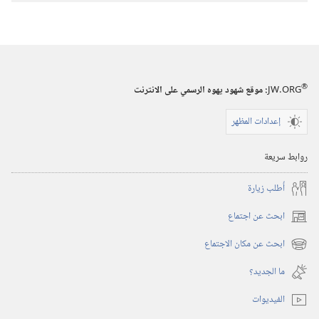
فيها
®
JW.ORG
:‏ موقع شهود يهوه الرسمي على الانترنت
إعدادات المظهر
روابط سريعة
أُطلب زيارة
ابحث عن اجتماع
(يفتح
نافذة
ابحث عن مكان الاجتماع
(يفتح
جديدة)
نافذة
ما الجديد؟‏
جديدة)
الفيديوات