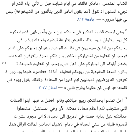
الكتاب المقدس:‏ «فاذكر خالقك في ايام شبابك قبل ان تأتي ايام الشر او
تجيء السنون اذ تقول (‏كما يقول الناس الذين يتألمون من الشيخوخة)‏ ليس
لي فيها سرور.‏» —‏
جامعة ١٢:‏١
‏.‏
١٥
وهي ليست قضية التفكير في خالقكم بين حين وآخر.‏ فهي قضية ذكره
كل يوم وطوال اليوم بطلب العيش بطريقة ترضيه وتجعله يرغب في
وجودكم بين الذين سيحيون في نظامه الجديد.‏ وهو لن يجبركم على ذلك.‏
فيجب ان تفعلوه من اختياركم الخاص وارادتكم الحرة.‏ وتعرفون انه عندما
يضطر آباؤكم الى اجباركم على فعل شيء يجب ان تفعلوه،‏ فحينئذ
لا
ينالون المتعة الحقيقية من رؤيتكم تفعلونه.‏ أما اذا فعلتموه طوعا وبسرور اذ
تعرفون انه يرضيهم فتجلبون لهم كثيرا من السعادة.‏ وكذلك يقول يهوه في
كلمته:‏ «يا ابني كن حكيما وفرّح قلبي.‏» —‏
امثال ٢٧:‏١١
‏.‏
١٦
اجل،‏ تمتعوا بحداثتكم،‏ ربيع حياتكم،‏ ونالوا افضل ما فيها.‏ ابنوا الصفات
التي ستجلب لكم اعظم سعادة ممكنة،‏ الآن وفي المستقبل.‏ استعملوا
حداثتكم لنيل بداية حسنة في الطريق الى الحياة،‏ لا الى مجرد عشرات
قصيرة قليلة من سني الحياة في نظام الاشياء الحاضر المائت الزائل هذا،‏