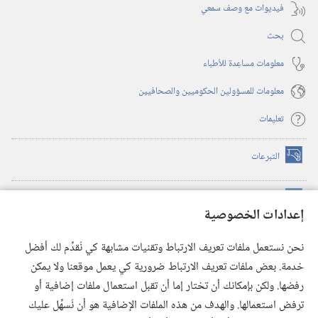
فيديوات مع وصف سمعي
بحث
معلومات مساعِدة للأطباء
معلومات للمسؤولين الحكوميين والصحافيين
تعليمات
التبرعات
(يفتح
نافذة
جديدة)
مكتبة برج المراقبة الالكترونية
™
(يفتح
إعدادات الخصوصية
نافذة
JW Hub
جديدة)
(يفتح
نحن نستعمل ملفات تعريف الارتباط وتقنيات مشابهة كي نُقدِّم لك أفضل
نافذة
®
خدمة. بعض ملفات تعريف الارتباط ضرورية كي يعمل موقعنا ولا يمكن
تطبيق
JW Library
جديدة)
رفضها. ولكن بإمكانك أن تختار إما أن تقبل استعمال ملفات إضافية أو
مكتبة برج المراقبة
ترفض استعمالها. والهدف من هذه الملفات الإضافية هو أن نُسهِّل عليك